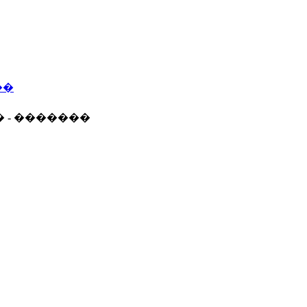
��
� - �������