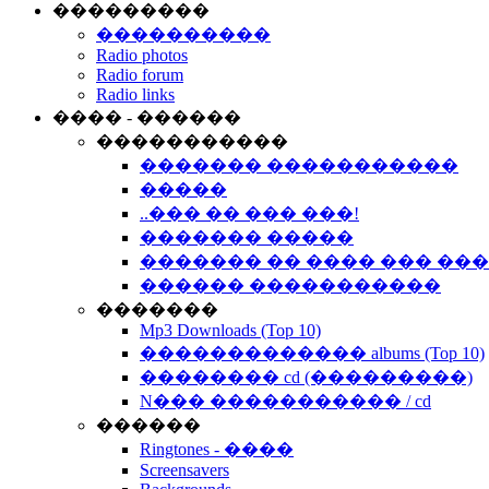
���������
����������
Radio photos
Radio forum
Radio links
���� - ������
�����������
������� �����������
�����
..��� �� ��� ���!
������� �����
������� �� ���� ��� ��
������ �����������
�������
Mp3 Downloads (Top 10)
������������� albums (Top 10)
�������� cd (���������)
N��� ����������� / cd
������
Ringtones - ����
Screensavers