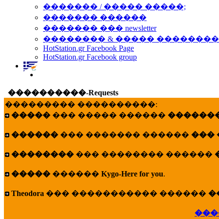
������� / ����� �����;
������� ������
������� ��� newsletter
�������� & ����� �������
HotStation.gr Facebook Page
HotStation.gr Facebook group
����������-Requests
��������� ����������:
�����
��� ����� ������
�������
������
��� ������� ������
���
��������
��� �������� ������
�����
������
Kygo-Here for you
.
Theodora
��� ����������� ������
�
���