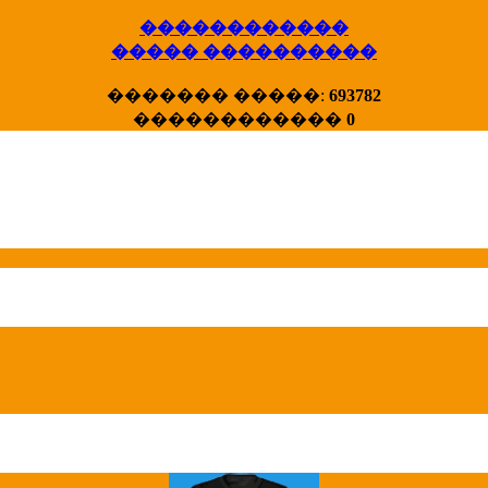
������������
����� ����������
X�����
������� �����:
693782
����� HotStat
������������
0
...
Homeland