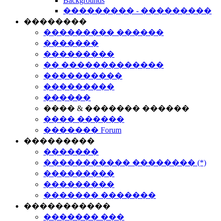
Backgrounds
��������� - ���������
��������
��������� ������
�������
���������
�� �������������
����������
���������
������
���� & ������� ������
���� ������
������� Forum
���������
�������
����������� �������� (*)
���������
���������
������� �������
�����������
������� ���