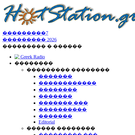
���������
7
���������
2026
��������� � ������
Greek Radio
��������
��������� ��������
�������
������������
��������
�������
������� ���
����������
�������
Editorial
������ ��������
��������� ���