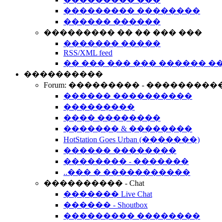
��������� ��������
������ ������
��������� �� �� ��� ���
������� �����
RSS/XML feed
�� ��� ��� ��� ������ �
����������
Forum: ��������� - ���������
������ ����������
���������
���� ��������
������� & ��������
HotStation Goes Urban (�������)
������ ��������
�������� - �������
..��� � �����������
���������� - Chat
������� Live Chat
������ - Shoutbox
��������� ��������