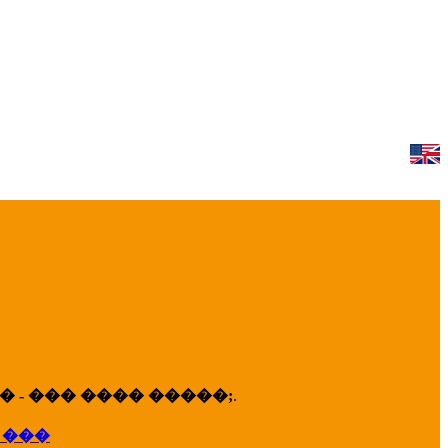
 - ��� ���� �����;
.
 ���