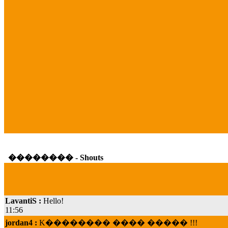
�������� - Shouts
LavantiS :
Hello!
11:56
jordan4 :
K�������� ���� ����� !!!
19:45