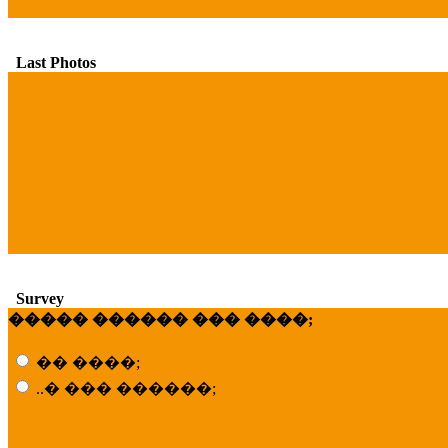
Last Photos
Survey
����� ������ ��� ����;
�� ����;
..� ��� ������;