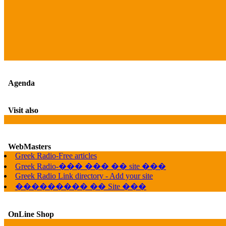
Agenda
Visit also
WebMasters
Greek Radio-Free articles
Greek Radio-��� ��� �� site ���
Greek Radio Link directory - Add your site
��������� �� Site ���
OnLine Shop