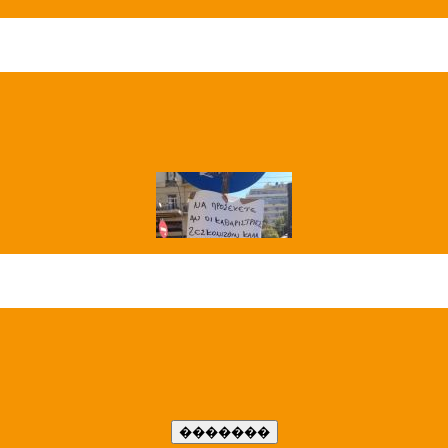
��� ����
�����..