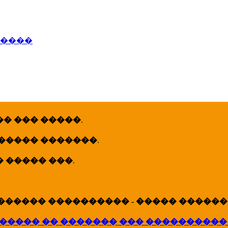
�����
� ��� �����
.
 ����� �������
.
� ����� ���
.
������ ���������� - ����� �������
����� �� ������� ��� ����������