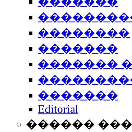
�������
��������
��������
�������
������� 
��������
�������
Editorial
������ ��