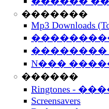
������ �
�������
Mp3 Downloads (To
�����������
�������� 
N��� �����
������
Ringtones - ��
Screensavers