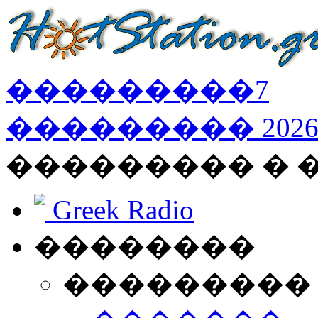
���������
7
���������
202
��������� � 
Greek Radio
��������
���������