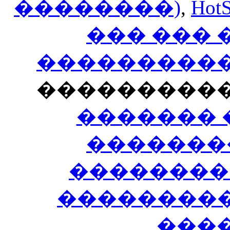
��������)
,
HotS
��� ���
�����������
���������
������� 
�������
��������
����������
���