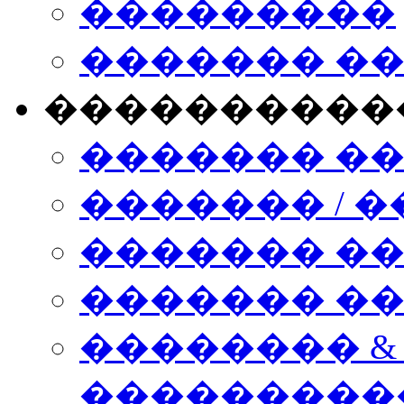
���������
������� �
����������
������� �
������� / �
������� �
������� ��� n
�������� &
���������