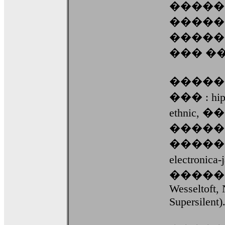
�����
�����
�����
��� ��
�����
��� : hip-h
ethnic
�����
�����
electron
������
Wesseltoft, 
Supersilent)