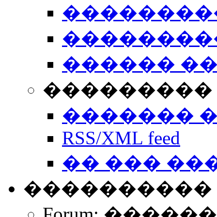
��������
��������
������ �
��������� 
������� 
RSS/XML feed
�� ��� ��
����������
Forum: �����