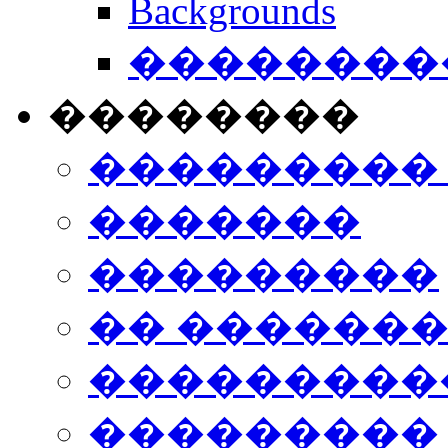
Backgrounds
���������
��������
���������
�������
���������
�� ������
���������
���������