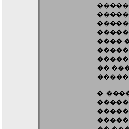
�����
�����
�����
�����
���� 
�����
�����
�� ��
�����
�' ���
������
�����
�����