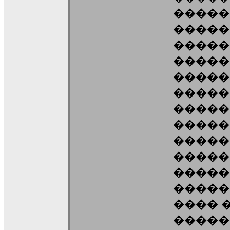
�����
�����
�����
�����
�����
�����
�����
�����
�����
�����
�������
�����
���� 
�����