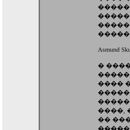
�����
�����
�����
������� "
Asmund Sku
� ���
�������
���� 
�����
�����
����,
�� ��
�����