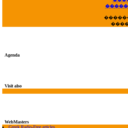
��
�����
�����
���
Agenda
Visit also
WebMasters
G
Greek Radio-Free articles