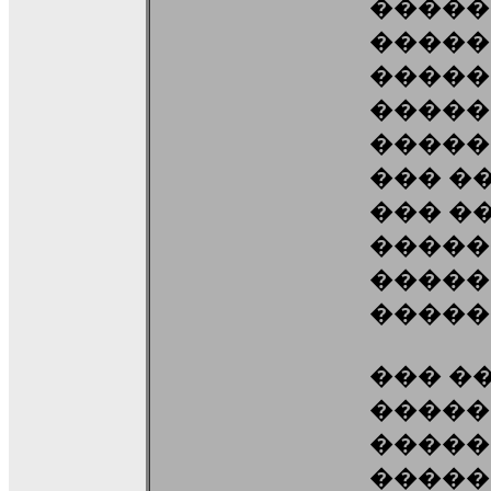
�����
�����
�����
�����
�����
��� ��
��� �
�����
�����
�����
��� ��
�����
�����
����� Q