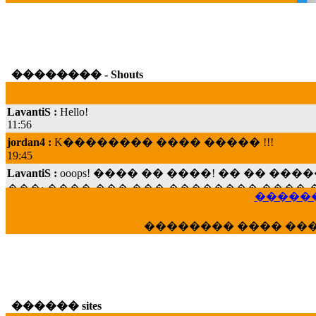
�������� - Shouts
LavantiS :
Hello!
11:56
jordan4 :
K�������� ���� ����� !!!
19:45
LavantiS :
ooops! ���� �� ����! �� �� �
���; ���� ��� ��� �������� ���� �
15:07
������
Dimitris_P :
���� ����� �������� ���� 
21:20
�������� ���� ��
LavantiS :
����� ���� ������� ��� ���
������� �����?" ..............���� �
�������...
16:40
veronica :
E���� 2012 ��� ����� ��� ��
������ sites
������� ��������� ���� ������ 