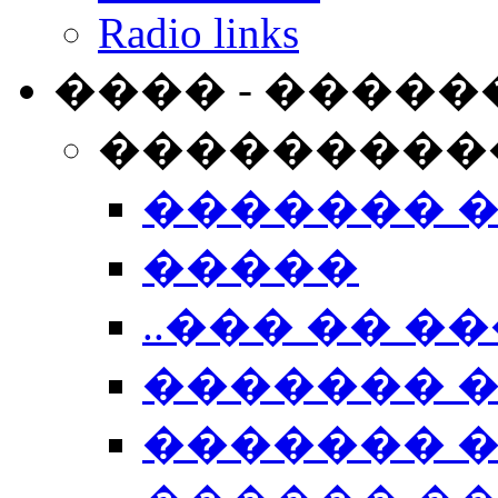
Radio links
���� - �����
���������
������� 
�����
..��� �� ��
������� 
������� �