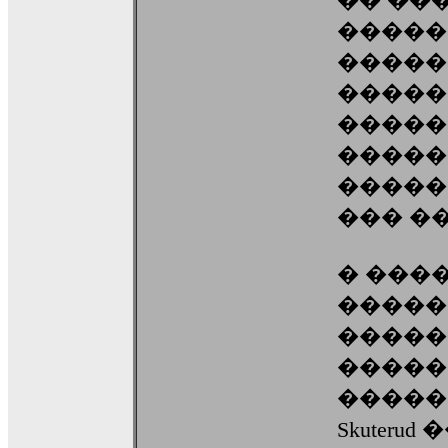
�� ��
�����
�����
�����
�����
�����
�����
��� �
� ���
�����
�����
�����
������
Skuteru