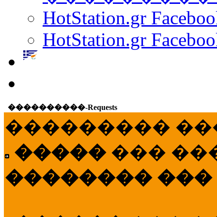
HotStation.gr Facebo
HotStation.gr Faceboo
����������-Requests
��������� ��
�����
��� ��
�������� ���