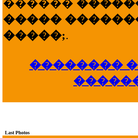
������
�����
����� �������
�����;
.
�������� �
�����
Last Photos