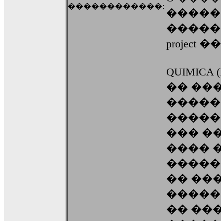
������������:
�������
�����
project 
QUIMICA
�� ��
�����
�����
��� �
���� 
�����
�� ��
������
�� ��