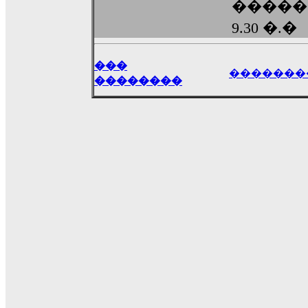
������
9.30 �.�
���
�������
��������