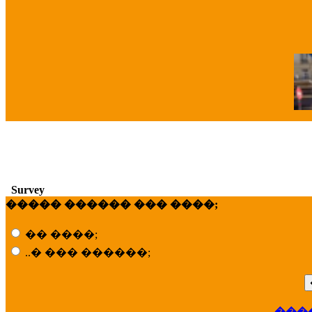
�
Survey
����� ������ ��� ����;
�� ����;
..� ��� ������;
���