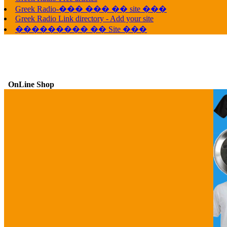
Greek Radio-��� ��� �� site ���
Greek Radio Link directory - Add your site
��������� �� Site ���
OnLine Shop
G