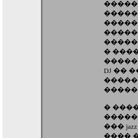
�����
�����
�����
�����
�����
� ���
�����
DJ �� 
�����
����� liv
� ���
�������
��� ja
���� 