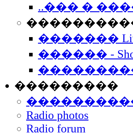
..��� � �
���������� -
������� Live
������ - Sho
��������
���������
���������
Radio photos
Radio forum