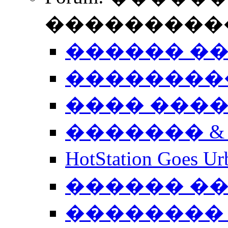
����������
������ �
��������
���� ���
������� &
HotStation Goe
������ �
�������� 