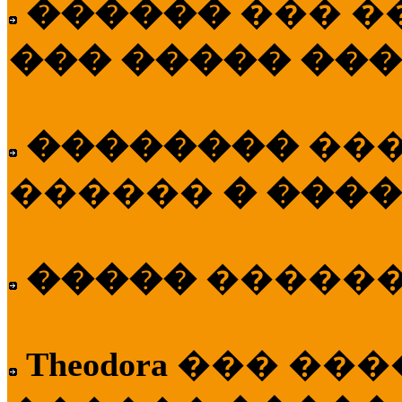
������
��� �
��� ����� ��
��������
��
������
� ����
�����
�����
Theodora
��� ��