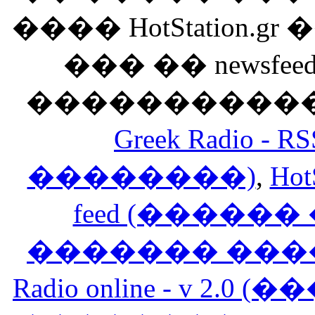
���� HotStation
��� �� newsfeed
������������
Greek Radio 
��������)
,
Hot
feed (�����
������� ���
Radio online - v 