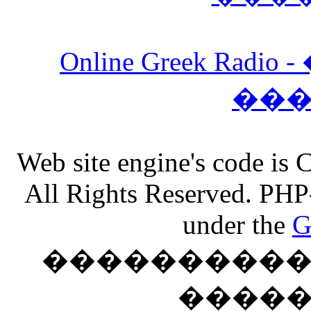
Online Greek Ra
��
Web site engine's code is
All Rights Reserved. PHP
under the
G
���������� �
����