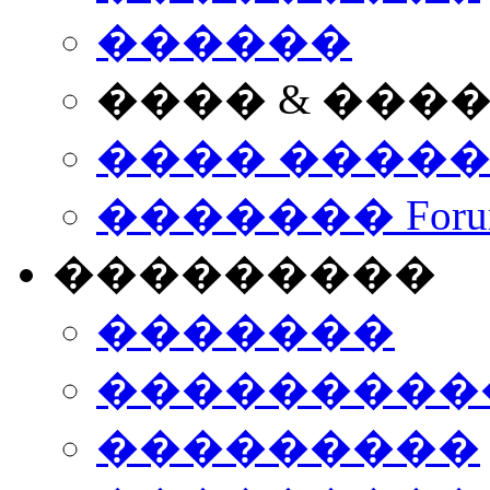
������
���� & ���
���� ����
������� Foru
���������
�������
����������
���������