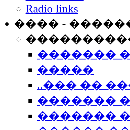
Radio links
���� - �����
���������
������� 
�����
..��� �� ��
������� 
������� �