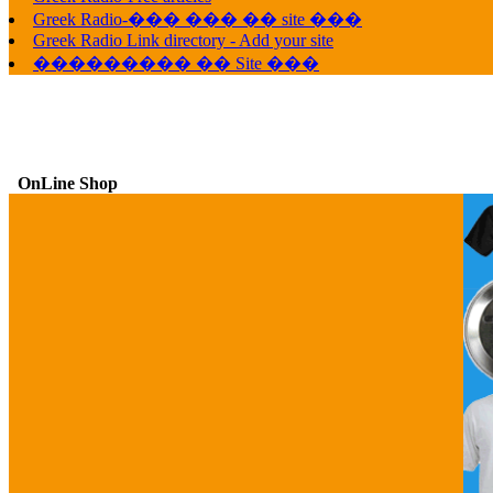
Greek Radio-��� ��� �� site ���
Greek Radio Link directory - Add your site
��������� �� Site ���
OnLine Shop
G