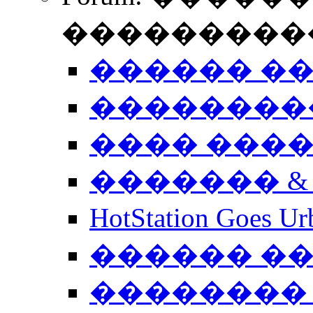
����������
������ �
��������
���� ���
������� &
HotStation Goe
������ �
�������� 