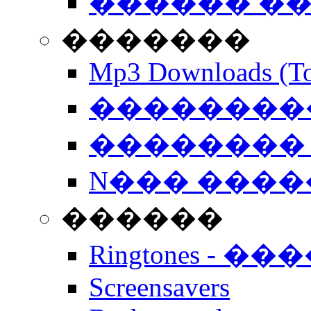
������ �
�������
Mp3 Downloads (To
�����������
�������� 
N��� �����
������
Ringtones - ��
Screensavers