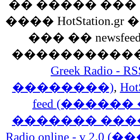
�� ����� ��
���� HotStation
��� �� newsfeed
������������
Greek Radio 
��������)
,
Hot
feed (�����
������� ���
Radio online - v 