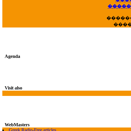
��
�����
�����
���
Agenda
Visit also
WebMasters
Greek Radio-Free articles
G