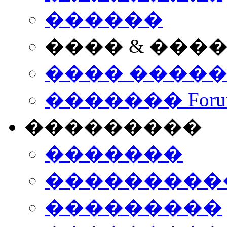
������
���� & ���
���� ����
������� Foru
���������
�������
����������
���������