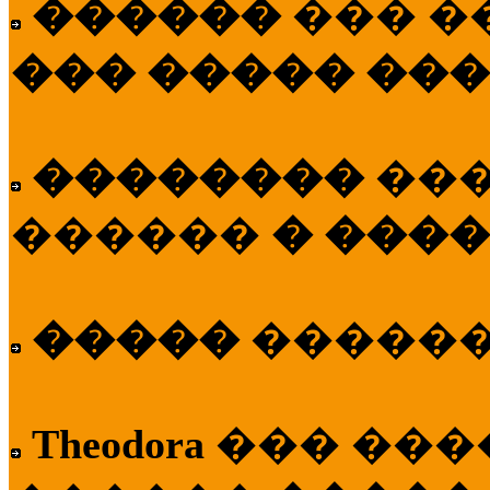
������
��� �
��� ����� ��
��������
��
������
� ����
�����
�����
Theodora
��� ��