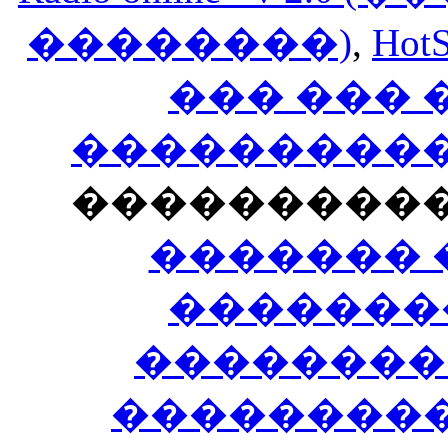
��������)
,
HotS
��� ���
�����������
���������
������� 
�������
��������
����������