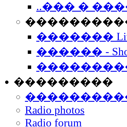
..��� � �
���������� -
������� Live
������ - Sho
��������
���������
���������
Radio photos
Radio forum