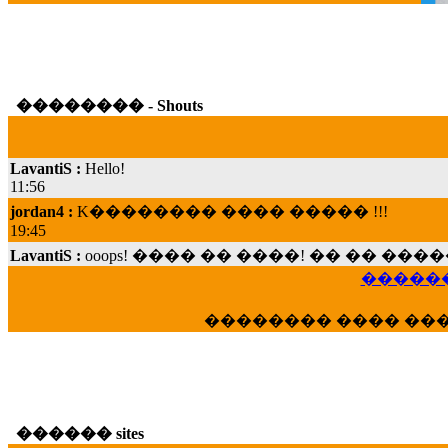
�������� - Shouts
LavantiS :
Hello!
11:56
jordan4 :
K�������� ���� ����� !!!
19:45
LavantiS :
ooops! ���� �� ����! �� �� �
���; ���� ��� ��� �������� ���� �
15:07
������
Dimitris_P :
���� ����� �������� ���� 
�������� ���� ��
21:20
LavantiS :
����� ���� ������� ��� ���
������� �����?" ..............���� �
�������...
16:40
������ sites
veronica :
E���� 2012 ��� ����� ��� ��