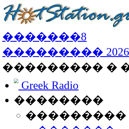
�������
8
���������
202
��������� �
Greek Radio
��������
���������