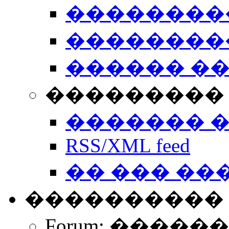
��������
��������
������ �
��������� 
������� 
RSS/XML feed
�� ��� ��
����������
Forum: �����