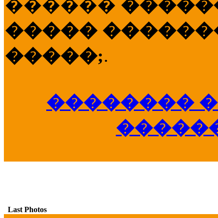
������
�����
����� �������
�����;
.
�������� �
�����
Last Photos