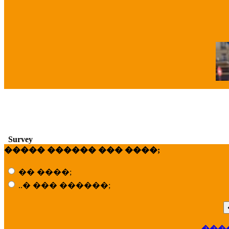
�
Survey
����� ������ ��� ����;
�� ����;
..� ��� ������;
���