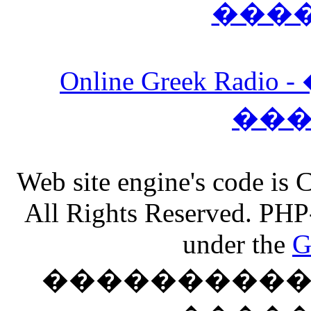
���
Online Greek Ra
��
Web site engine's code is
All Rights Reserved. PHP
under the
G
���������� �