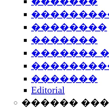
�������
��������
��������
�������
������� 
��������
�������
Editorial
������ ��