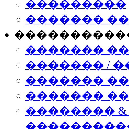
���������
������� �
����������
������� �
������� / �
������� �
������� ��� n
�������� &
���������