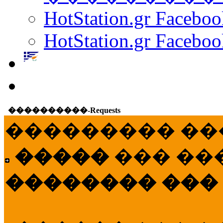
HotStation.gr Facebo
HotStation.gr Faceboo
����������-Requests
��������� ��
�����
��� ��
�������� ���