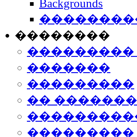
Backgrounds
���������
��������
���������
�������
���������
�� ������
���������
���������