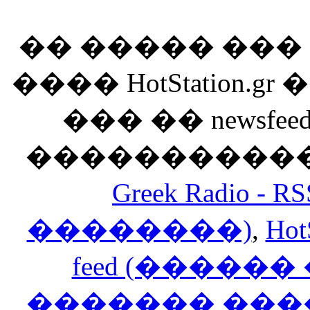
�� ����� ��
���� HotStation
��� �� newsfeed
������������
Greek Radio 
��������)
,
Hot
feed (�����
������� ���