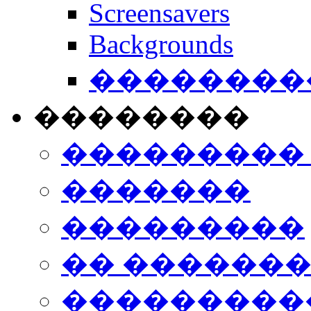
Screensavers
Backgrounds
���������
��������
���������
�������
���������
�� ������
���������