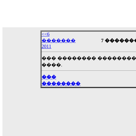
LavantiS :
�������� - ������ ������ , 4,
08:08
Dimitris_P :
fou fou 1 2
18:59
echo :
��� ��� �������! �� �� ���� �
��� ��� ������ '������'...
<<6
17:14
�������
7 ������� 
2011
LavantiS :
Echo, ���� �� ������� �� ��
�������������� ��������!
����
��� �������� ��������
������ �� �����.. "������" ��� �������
����.
15:33
echo :
��������� ����, ��������� ��� 
���
����� ��������� �� �����������
��������
������! ��� ������ �� �����...
14:16
LavantiS :
������� ���� ���� ������;
18:01