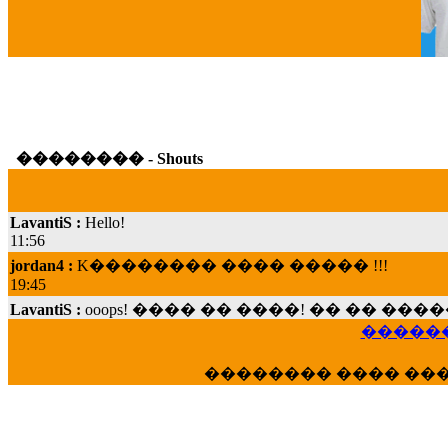
G
�������� - Shouts
LavantiS :
Hello!
11:56
jordan4 :
K�������� ���� ����� !!!
19:45
LavantiS :
ooops! ���� �� ����! �� �� �
���; ���� ��� ��� �������� ���� �
������
15:07
Dimitris_P :
���� ����� �������� ���� 
�������� ���� ��
21:20
LavantiS :
����� ���� ������� ��� ���
������� �����?" ..............���� �
�������...