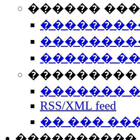
������ ��
��������
��������
������ �
��������� 
������� 
RSS/XML feed
�� ��� ��
����������