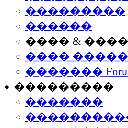
���������
������
���� & ���
���� ����
������� Foru
���������
�������
����������