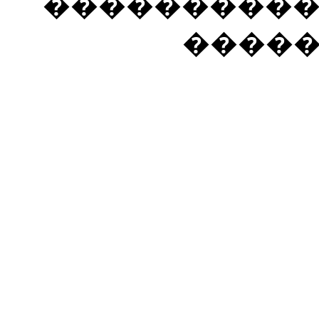
���������� �
����