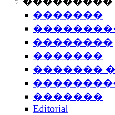
���������
�������
��������
��������
�������
������� 
��������
�������
Editorial