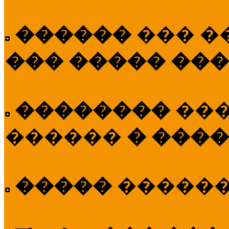
������
��� �
��� ����� ��
��������
��
������
� ����
�����
�����