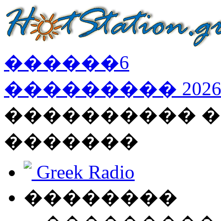
������
6
���������
202
���������� �
�������
Greek Radio
��������