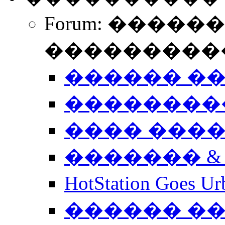
Forum: �����
����������
������ �
��������
���� ���
������� &
HotStation Goe
������ �