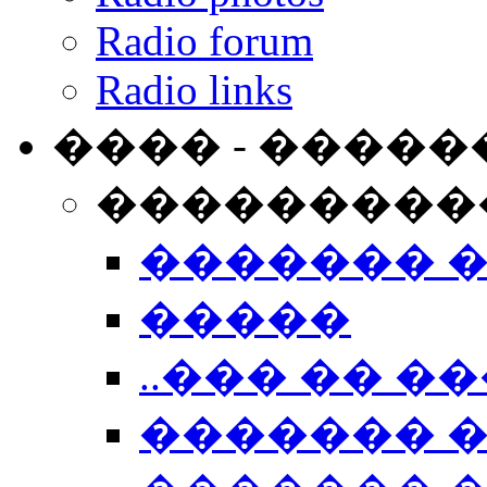
Radio forum
Radio links
���� - �����
���������
������� 
�����
..��� �� ��
������� 