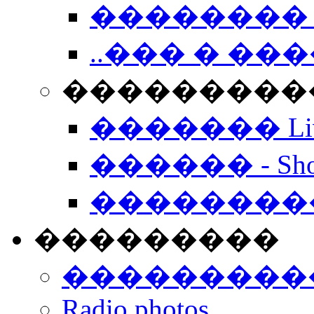
�������� 
..��� � �
���������� -
������� Live
������ - Sho
��������
���������
���������
Radio photos