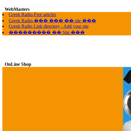
WebMasters
Greek Radio-Free articles
G
Greek Radio-��� ��� �� site ���
Greek Radio Link directory - Add your site
��������� �� Site ���
OnLine Shop