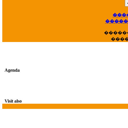
���
��
�����
�����
���
Agenda
Visit also