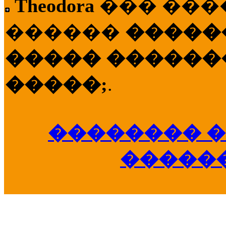
Theodora
��� ��
������
�����
����� �������
�����;
.
�������� �
�����