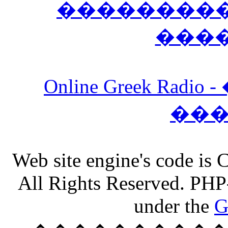
����������
���
Online Greek Ra
��
Web site engine's code is
All Rights Reserved. PHP
under the
G