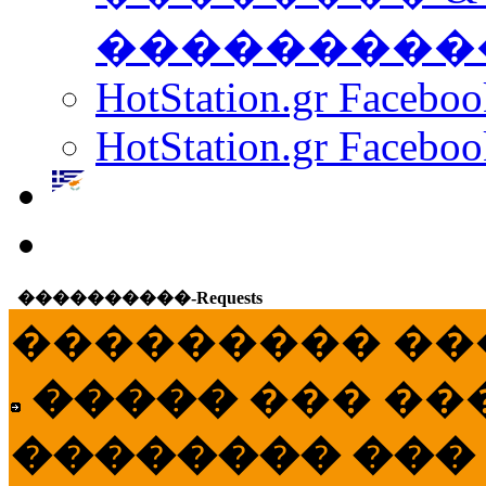
���������
HotStation.gr Facebo
HotStation.gr Faceboo
����������-Requests
��������� ��
�����
��� ��
�������� ���