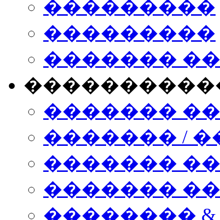
���������
���������
������� �
����������
������� �
������� / �
������� �
������� ��� n
�������� &