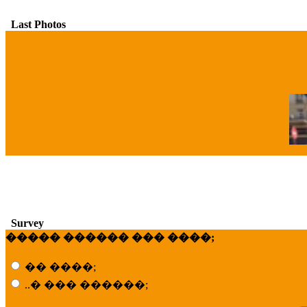
Last Photos
�
Survey
����� ������ ��� ����;
�� ����;
..� ��� ������;