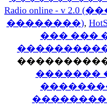
Radio online - v 
��������)
,
HotS
��� ���
�����������
���������
������� 
�������
��������