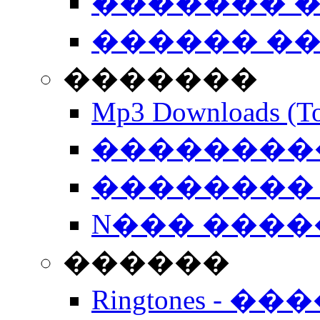
������� �
������ �
�������
Mp3 Downloads (To
�����������
�������� 
N��� �����
������
Ringtones - ��