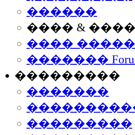
������
���� & ���
���� ����
������� Foru
���������
�������
����������
���������