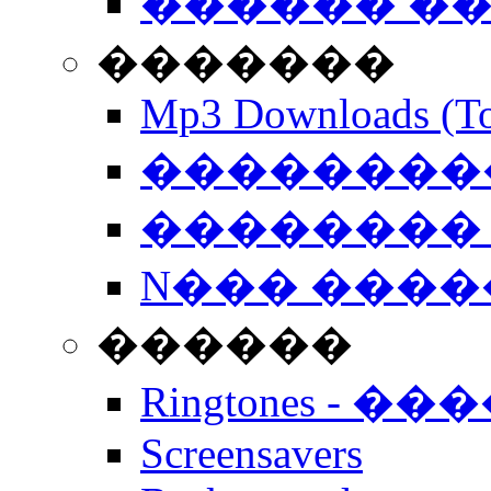
������ �
�������
Mp3 Downloads (To
�����������
�������� 
N��� �����
������
Ringtones - ��
Screensavers