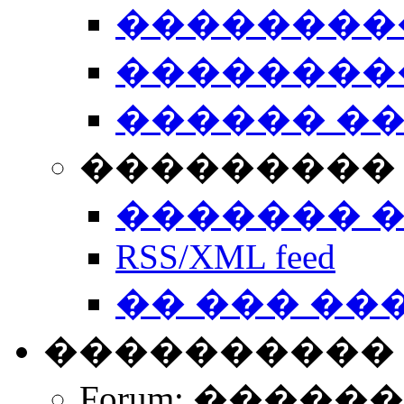
��������
��������
������ �
��������� 
������� 
RSS/XML feed
�� ��� ��
����������
Forum: �����