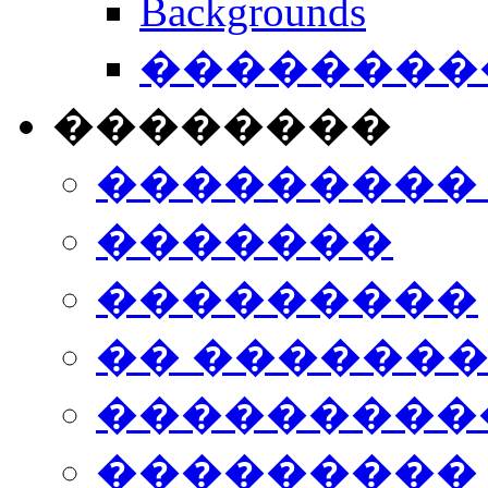
Backgrounds
���������
��������
���������
�������
���������
�� ������
���������
���������