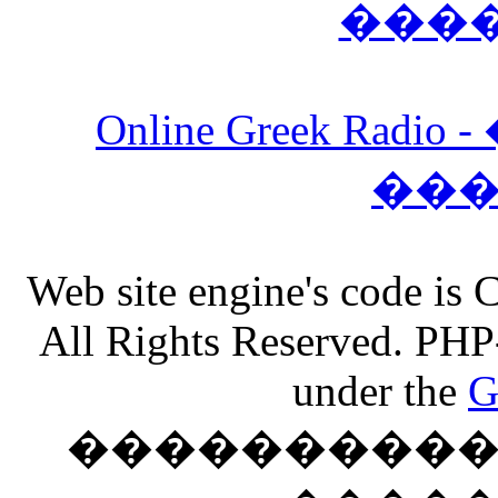
���
Online Greek Ra
��
Web site engine's code is
All Rights Reserved. PHP
under the
G
���������� �