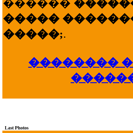
������
�����
����� �������
�����;
.
�������� �
�����
Last Photos