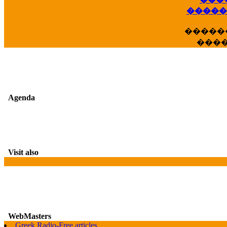
��
�����
�����
���
Agenda
Visit also
WebMasters
Greek Radio-Free articles
G