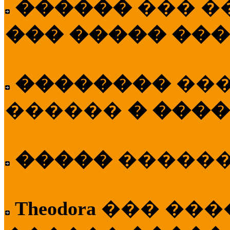
������
��� �
��� ����� ��
��������
��
������
� ����
�����
�����
Theodora
��� ��