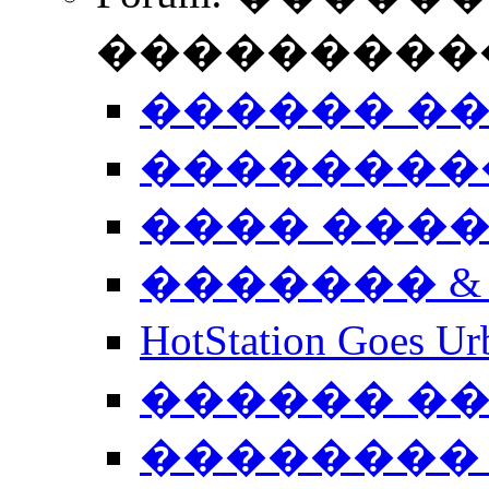
����������
������ �
��������
���� ���
������� &
HotStation Goe
������ �
�������� 