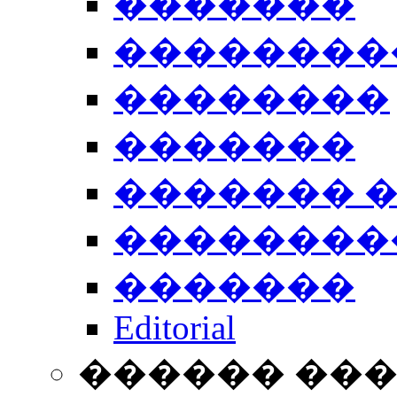
�������
��������
��������
�������
������� 
��������
�������
Editorial
������ ��