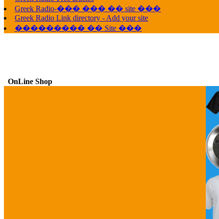
Greek Radio-��� ��� �� site ���
Greek Radio Link directory - Add your site
��������� �� Site ���
OnLine Shop
G