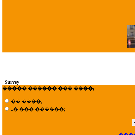
�
Survey
����� ������ ��� ����;
�� ����;
..� ��� ������;
���