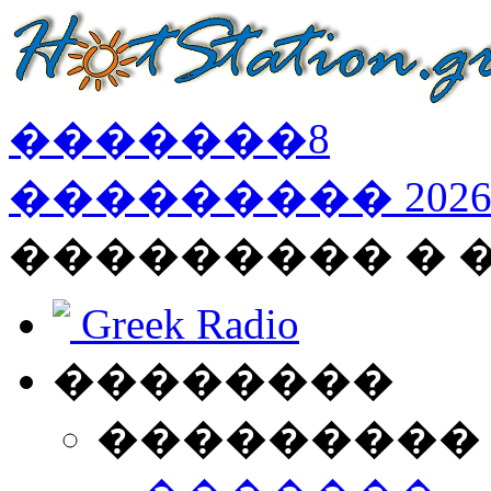
�������
8
���������
202
��������� �
Greek Radio
��������
���������