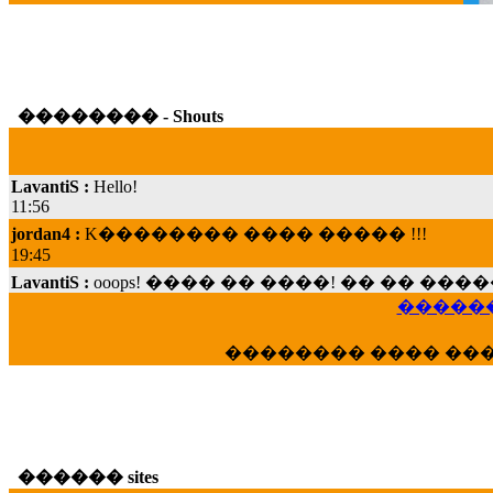
�������� - Shouts
LavantiS :
Hello!
11:56
jordan4 :
K�������� ���� ����� !!!
19:45
LavantiS :
ooops! ���� �� ����! �� �� �
���; ���� ��� ��� �������� ���� �
15:07
������
Dimitris_P :
���� ����� �������� ���� 
�������� ���� ��
21:20
LavantiS :
����� ���� ������� ��� ���
������� �����?" ..............���� �
�������...
16:40
������ sites
veronica :
E���� 2012 ��� ����� ��� ��