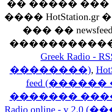
�� ����� ��
���� HotStation
��� �� newsfeed
������������
Greek Radio 
��������)
,
Hot
feed (�����
������� ���
Radio online - v 