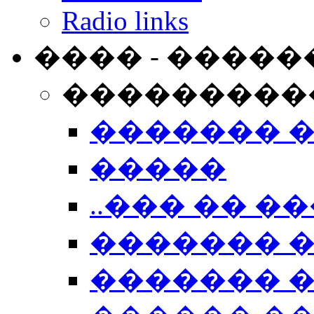
Radio links
���� - �����
���������
������� 
�����
..��� �� ��
������� 
������� �