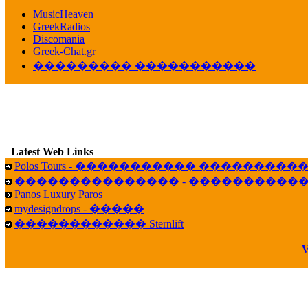
������� ��������� ���� ������ 
MusicHeaven
16:39
GreekRadios
veronica :
[
URL
] ���� ���;
Discomania
10:19
Greek-Chat.gr
��������� �����������
LavantiS :
���� ����� � ������� �����
16:11
veronica :
����� ��� 13 ������.. ��� ��
14:45
LavantiS :
�������� ��� ���� ��������!
B
15:18
Latest Web Links
Galatea :
Efharist&oacute;
Polos Tours - ����������� ��������
03:56
��������������� - �����������
LavantiS :
that's great news! ����� �� ������!
Panos Luxury Paros
14:35
mydesigndrops - �����
Galatea :
�� ����� ���� ������ ��� �������
������������ Sternlift
21:35
veronica :
Kalo 3hmero paidia se olous!
V
21:59
LavantiS :
�������� - ������ ������ , 4,
08:08
Dimitris_P :
fou fou 1 2