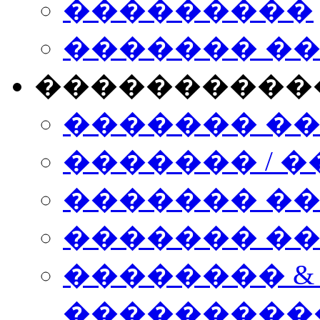
���������
������� �
����������
������� �
������� / �
������� �
������� ��� n
�������� &
���������