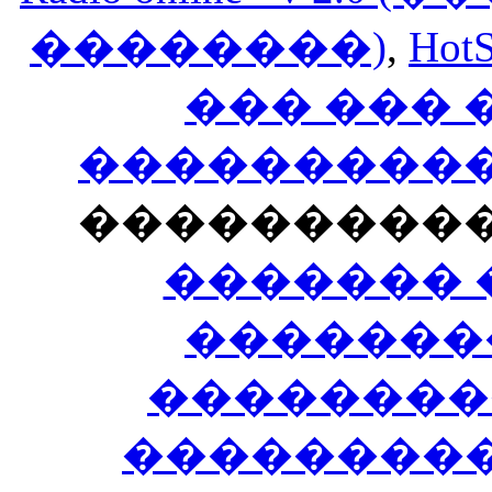
��������)
,
HotS
��� ���
�����������
���������
������� 
�������
��������
����������