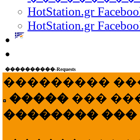
HotStation.gr Facebo
HotStation.gr Faceboo
����������-Requests
��������� ��
�����
��� ��
�������� ���