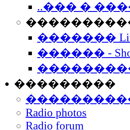
..��� � �
���������� -
������� Live
������ - Sho
��������
���������
���������
Radio photos
Radio forum