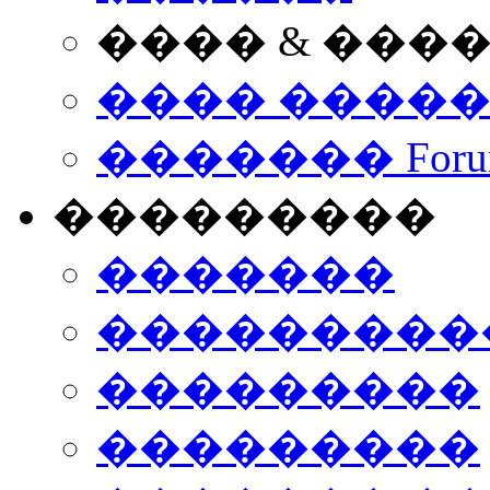
���� & ���
���� ����
������� Foru
���������
�������
����������
���������
���������