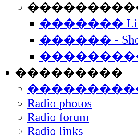
���������� -
������� Live
������ - Sho
��������
���������
���������
Radio photos
Radio forum
Radio links