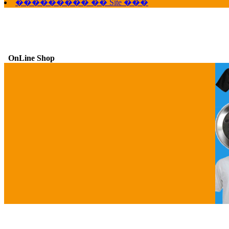
��������� �� Site ���
OnLine Shop
G