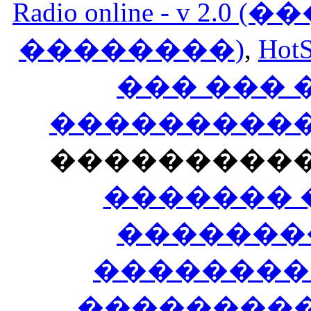
Radio online - v 
��������)
,
HotS
��� ���
�����������
���������
������� 
�������
��������
����������