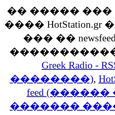
�� ����� ��
���� HotStation
��� �� newsfeed
������������
Greek Radio 
��������)
,
Hot
feed (�����
������� ���