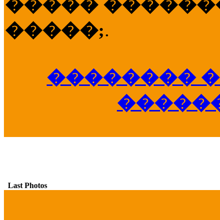
����� �������
�����;
.
�������� �
�����
Last Photos