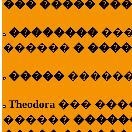
��� ����� ��
��������
��
������
� ����
�����
�����
Theodora
��� ��
������
�����