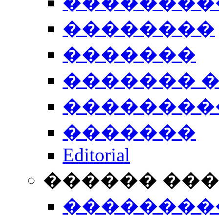
��������
��������
�������
������� 
��������
�������
Editorial
������ ��
��������