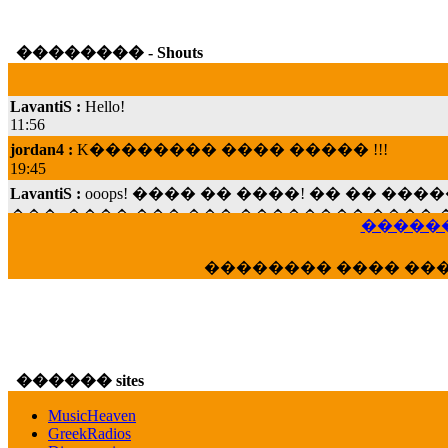
�������� - Shouts
LavantiS :
Hello!
11:56
jordan4 :
K�������� ���� ����� !!!
19:45
LavantiS :
ooops! ���� �� ����! �� �� �
���; ���� ��� ��� �������� ���� �
15:07
������
Dimitris_P :
���� ����� �������� ���� 
21:20
�������� ���� ��
LavantiS :
����� ���� ������� ��� ���
������� �����?" ..............���� �
�������...
16:40
veronica :
E���� 2012 ��� ����� ��� ��
������ sites
������� ��������� ���� ������ 
16:39
MusicHeaven
GreekRadios
veronica :
[
URL
] ���� ���;