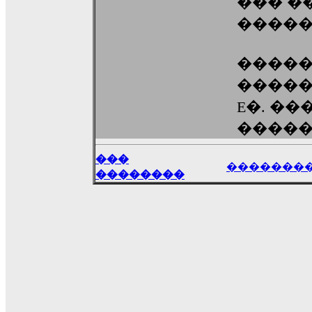
��� �
�����
�����
����
E�. ���
������,
���
�������
��������