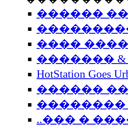
������ �
��������
���� ���
������� &
HotStation Goe
������ �
�������� 
..��� � �