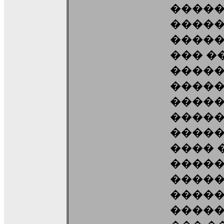
�����
�����
�����
��� �
�����
����
�����
�����
�����
���� 
����
�����
����
�����