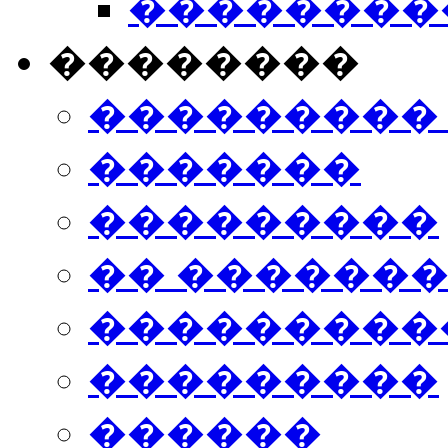
���������
��������
���������
�������
���������
�� ������
���������
���������
������