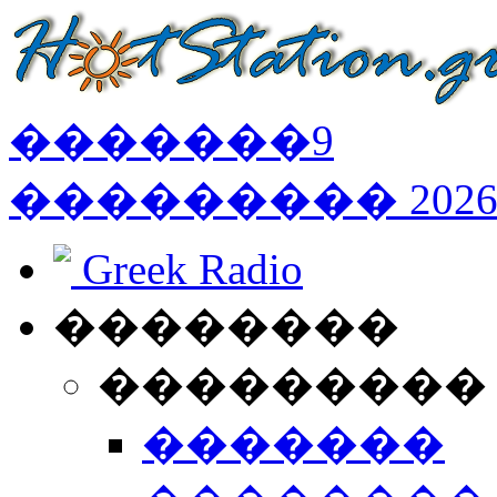
�������
9
���������
202
Greek Radio
��������
���������
�������