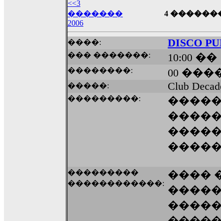
<<3
17:14
�������
4 ������� 
LavantiS :
Echo, ���� �� ������� �� ��
2006
�������������� ��������!
����
������ �� �����.. "������" ��� �������
DISCO P
����:
15:33
��� �������:
10:00 ��
echo :
��������� ����, ��������� ��� 
��������:
00 ����
����� ��������� �� �����������
������! ��� ������ �� �����...
Club Decad
�����:
14:16
���������:
����
LavantiS :
������� ���� ���� ������;
�����
18:01
����
����
���������
���� 
������������:
����
�����
�����