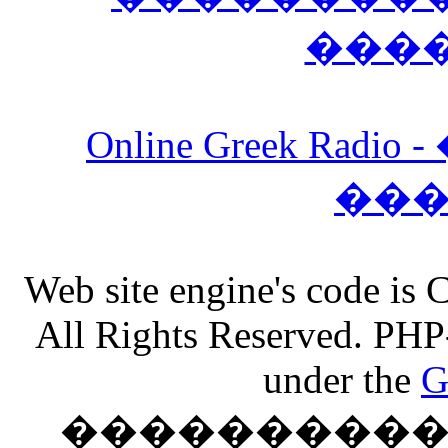
���
Online Greek Ra
��
Web site engine's code is
All Rights Reserved. PHP
under the
G
���������� �