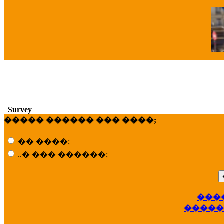
�
Survey
����� ������ ��� ����;
�� ����;
..� ��� ������;
��
���
�����