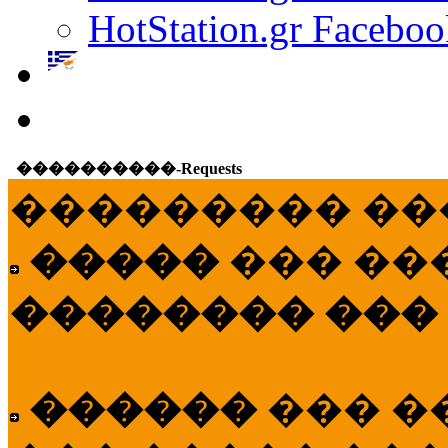
HotStation.gr Faceboo
����������-Requests
��������� ��
�����
��� ��
�������� ���
������
��� �