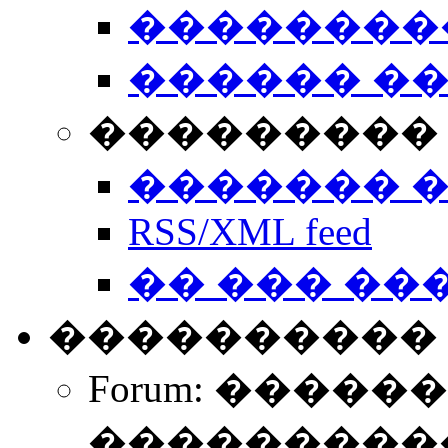
��������
������ �
��������� 
������� 
RSS/XML feed
�� ��� ��
����������
Forum: �����
����������