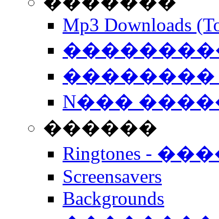
�������
Mp3 Downloads (To
�����������
�������� 
N��� �����
������
Ringtones - ��
Screensavers
Backgrounds