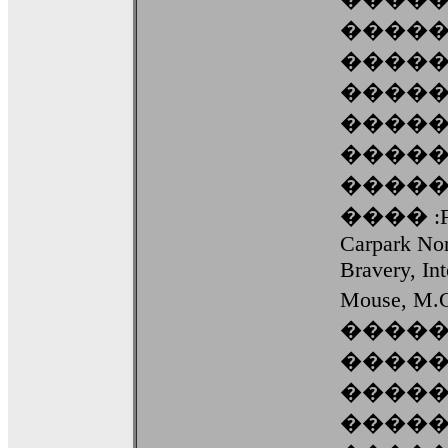
�����
�����
����
�����
�����
����
���� :Fran
Carpark Nort
Bravery, Int
Mouse, 
����
�����
����
����