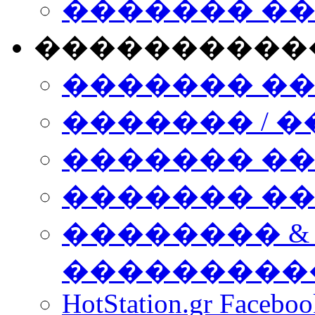
������� �
����������
������� �
������� / �
������� �
������� ��� n
�������� &
���������
HotStation.gr Facebo