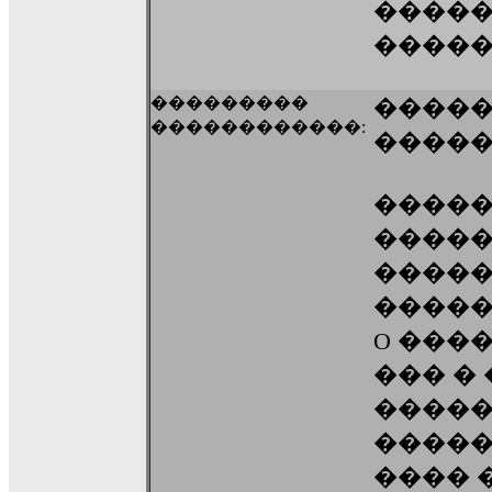
����
����
���������
�����
������������:
�����
������
������
������
������
O ���
��� �
����
�����
���� 