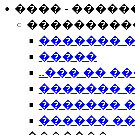
���� - �����
���������
������� 
�����
..��� �� ��
������� 
������� �
������ �