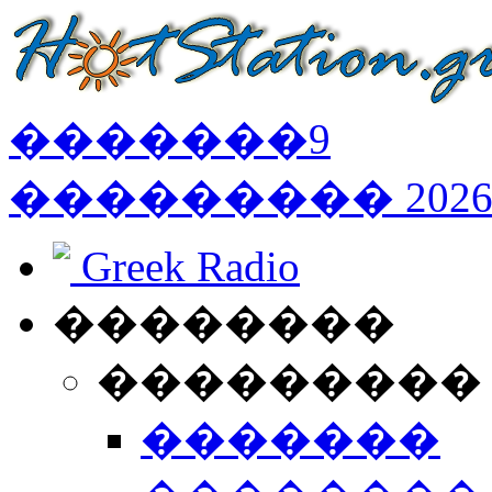
�������
9
���������
202
Greek Radio
��������
���������
�������