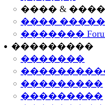
���� & ���
���� ����
������� Foru
���������
�������
����������
���������
���������