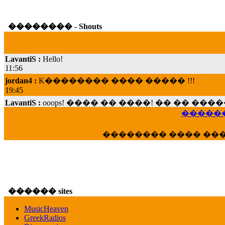
�������� - Shouts
LavantiS :
Hello!
11:56
jordan4 :
K�������� ���� ����� !!!
19:45
LavantiS :
ooops! ���� �� ����! �� �� �
���; ���� ��� ��� �������� ���� �
������
15:07
Dimitris_P :
���� ����� �������� ���� 
�������� ���� ��
21:20
LavantiS :
����� ���� ������� ��� ���
������� �����?" ..............���� �
�������...
16:40
������ sites
veronica :
E���� 2012 ��� ����� ��� ��
������� ��������� ���� ������ 
MusicHeaven
16:39
GreekRadios