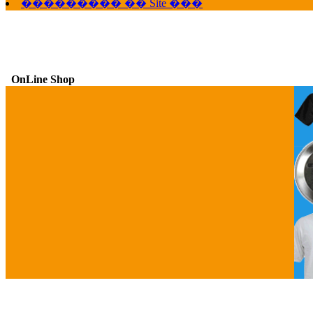
��������� �� Site ���
OnLine Shop
G