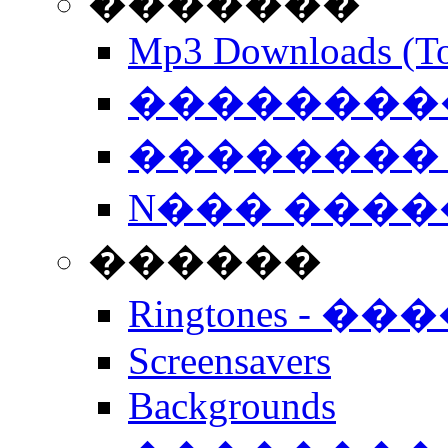
�������
Mp3 Downloads (To
�����������
�������� 
N��� �����
������
Ringtones - ��
Screensavers
Backgrounds