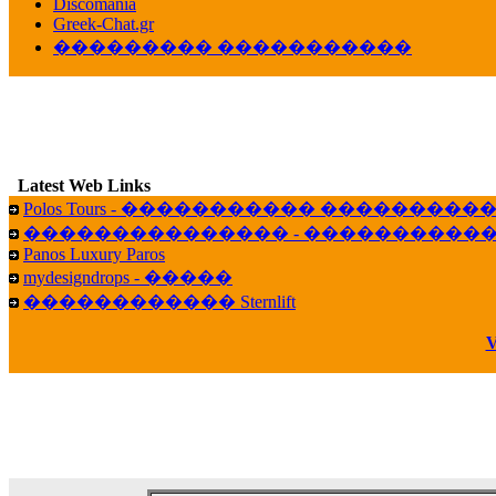
veronica :
[
URL
] ���� ���;
Discomania
10:19
Greek-Chat.gr
��������� �����������
LavantiS :
���� ����� � ������� �����
16:11
veronica :
����� ��� 13 ������.. ��� ��
14:45
LavantiS :
�������� ��� ���� ��������!
B
15:18
Latest Web Links
Galatea :
Efharist&oacute;
Polos Tours - ����������� ��������
03:56
��������������� - �����������
LavantiS :
that's great news! ����� �� ������!
Panos Luxury Paros
14:35
mydesigndrops - �����
Galatea :
�� ����� ���� ������ ��� �������
������������ Sternlift
21:35
veronica :
Kalo 3hmero paidia se olous!
V
21:59
LavantiS :
�������� - ������ ������ , 4,
08:08
Dimitris_P :
fou fou 1 2
18:59
echo :
��� ��� �������! �� �� ���� �