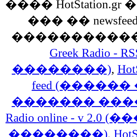
���� HotStation
��� �� newsfeed
������������
Greek Radio 
��������)
,
Hot
feed (�����
������� ���
Radio online - v 
��������)
,
HotS