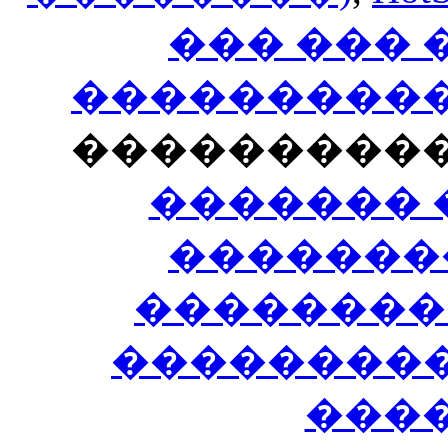
��� ���
�����������
���������
������� 
�������
��������
����������
���