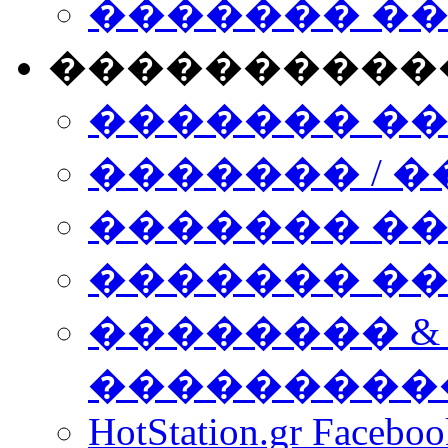
������� �
����������
������� �
������� / �
������� �
������� ��� n
�������� &
���������
HotStation.gr Facebo