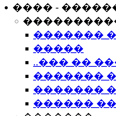
���� - �����
���������
������� 
�����
..��� �� ��
������� 
������� �
������ �