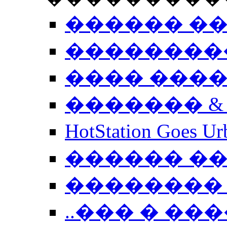
������ �
��������
���� ���
������� &
HotStation Goe
������ �
�������� 
..��� � �