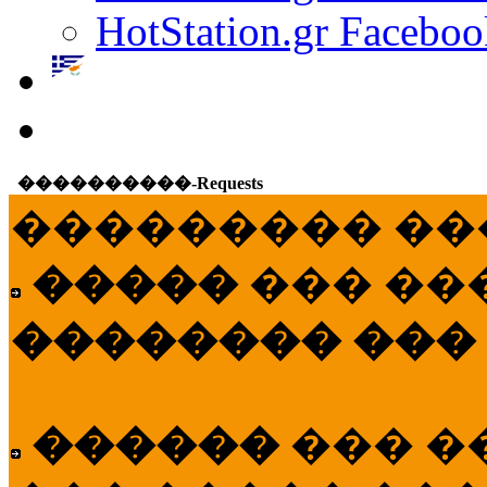
HotStation.gr Faceboo
����������-Requests
��������� ��
�����
��� ��
�������� ���
������
��� �