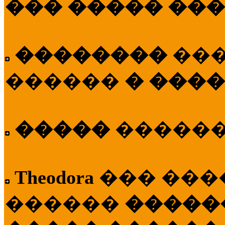
��� ����� ��
��������
��
������
� ����
�����
�����
Theodora
��� ��
������
�����