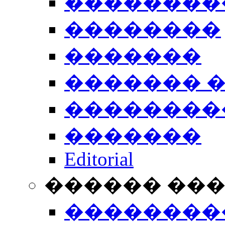
��������
��������
�������
������� 
��������
�������
Editorial
������ ��
��������