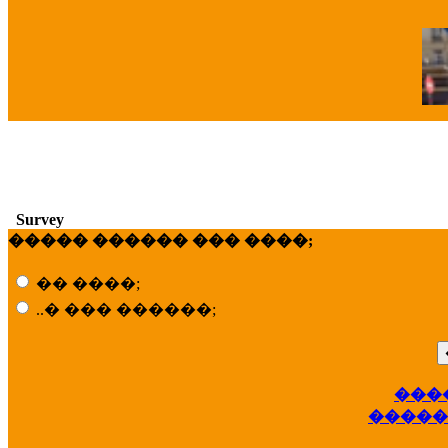
�
Survey
����� ������ ��� ����;
�� ����;
..� ��� ������;
���
��
�����