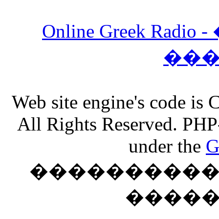
Online Greek Ra
��
Web site engine's code is
All Rights Reserved. PHP
under the
G
���������� �
����