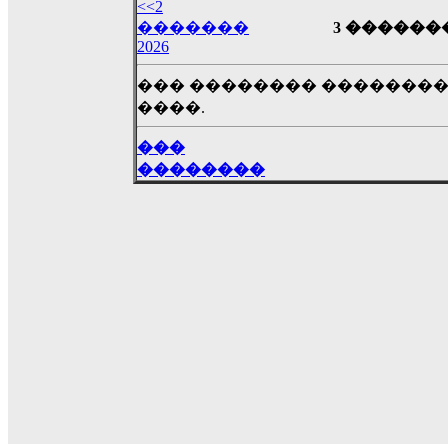
��� ��� ������ '������'...
<<2
17:14
�������
3 ������� 
2026
LavantiS :
Echo, ���� �� ������� �� ��
�������������� ��������!
����
��� �������� ��������
������ �� �����.. "������" ��� �������
����.
15:33
echo :
��������� ����, ��������� ��� 
���
����� ��������� �� �����������
��������
������! ��� ������ �� �����...
14:16
LavantiS :
������� ���� ���� ������;
18:01