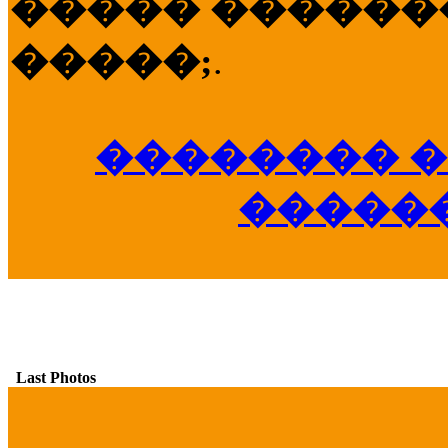
����� �������
�����;
.
�������� �
�����
Last Photos