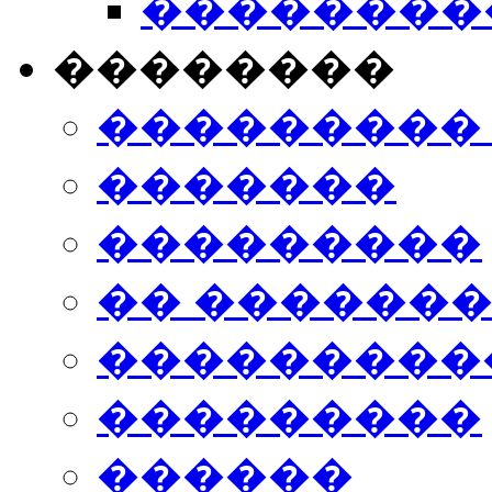
���������
��������
���������
�������
���������
�� ������
���������
���������
������