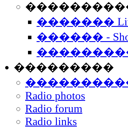
���������� -
������� Live
������ - Sho
��������
���������
���������
Radio photos
Radio forum
Radio links