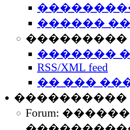
��������
������ �
��������� 
������� 
RSS/XML feed
�� ��� ��
����������
Forum: �����
����������