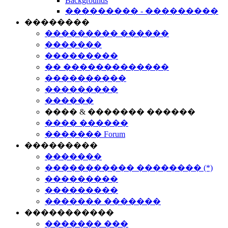
Backgrounds
��������� - ���������
��������
��������� ������
�������
���������
�� �������������
����������
���������
������
���� & ������� ������
���� ������
������� Forum
���������
�������
����������� �������� (*)
���������
���������
������� �������
�����������
������� ���