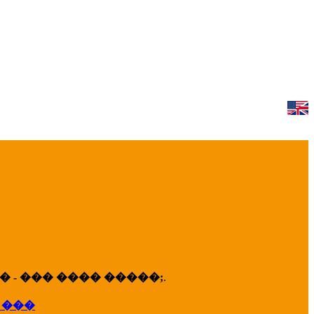
 - ��� ���� �����;
.
 ���