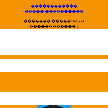
������������
����� ����������
X�����
������� �����:
693774
����� HotStat
������������
0
...
Homeland