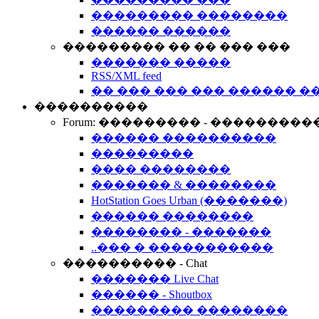
��������� ��������
������ ������
��������� �� �� ��� ���
������� �����
RSS/XML feed
�� ��� ��� ��� ������ �
����������
Forum: ��������� - ���������
������ ����������
���������
���� ��������
������� & ��������
HotStation Goes Urban (�������)
������ ��������
�������� - �������
..��� � �����������
���������� - Chat
������� Live Chat
������ - Shoutbox
��������� ��������