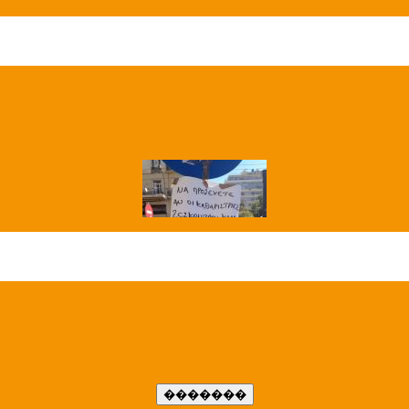
��� ����
�����..