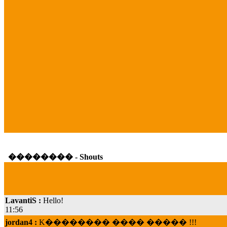
�������� - Shouts
LavantiS :
Hello!
11:56
jordan4 :
K�������� ���� ����� !!!
19:45