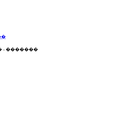
��
� - �������