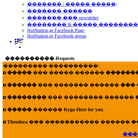
������� / ����� �����;
������� ������
������� ��� newsletter
�������� & ����� �������
HotStation.gr Facebook Page
HotStation.gr Facebook group
����������-Requests
��������� ����������:
�����
��� ����� ������
�������
������
��� ������� ������
���
��������
��� �������� ������
�����
������
Kygo-Here for you
.
Theodora
��� ����������� ������
�
���