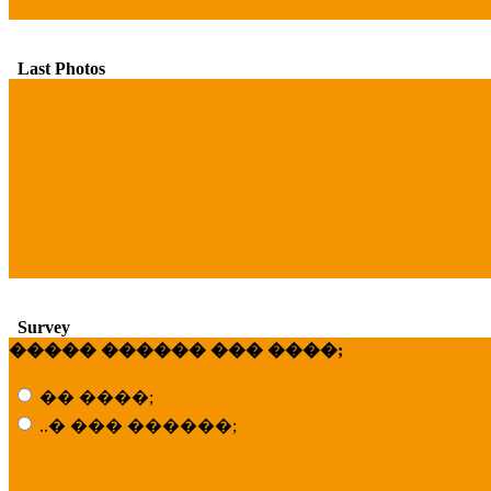
Last Photos
Survey
����� ������ ��� ����;
�� ����;
..� ��� ������;