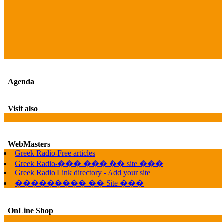
Agenda
Visit also
WebMasters
Greek Radio-Free articles
Greek Radio-��� ��� �� site ���
Greek Radio Link directory - Add your site
��������� �� Site ���
OnLine Shop