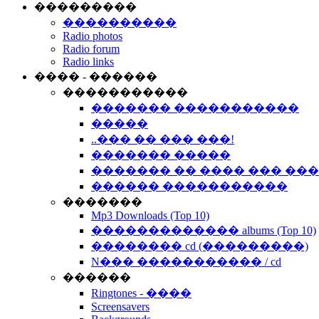
���������
����������
Radio photos
Radio forum
Radio links
���� - ������
�����������
������� �����������
�����
..��� �� ��� ���!
������� �����
������� �� ���� ��� ��
������ �����������
�������
Mp3 Downloads (Top 10)
������������� albums (Top 10)
�������� cd (���������)
N��� ����������� / cd
������
Ringtones - ����
Screensavers