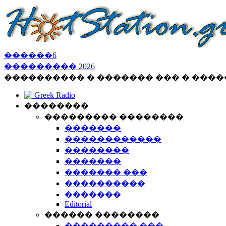
������
6
���������
2026
���������� � ������� ��� � ���
Greek Radio
��������
��������� ��������
�������
������������
��������
�������
������� ���
����������
�������
Editorial
������ ��������
��������� ���