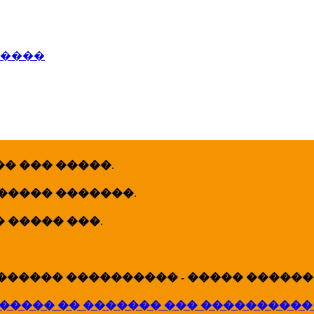
�����
� ��� �����
.
 ����� �������
.
� ����� ���
.
������ ���������� - ����� �������
����� �� ������� ��� ����������