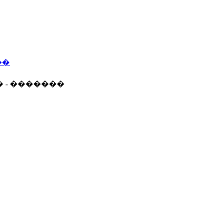
��
� - �������