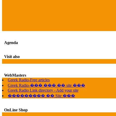
Agenda
Visit also
WebMasters
Greek Radio-Free articles
Greek Radio-��� ��� �� site ���
Greek Radio Link directory - Add your site
��������� �� Site ���
OnLine Shop