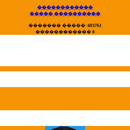
������������
����� ����������
X�����
������� �����:
693761
����� HotStat
������������
0
...
Homeland