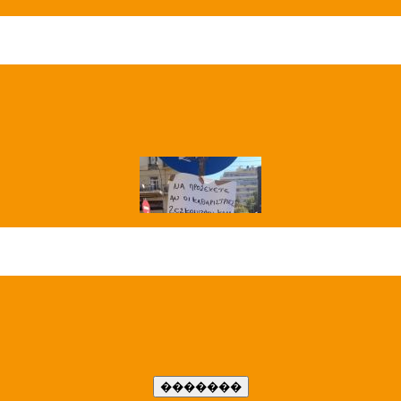
��� ����
�����..