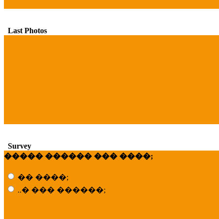
Last Photos
Survey
����� ������ ��� ����;
�� ����;
..� ��� ������;