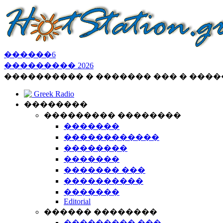
������
6
���������
2026
���������� � ������� ��� � ���
Greek Radio
��������
��������� ��������
�������
������������
��������
�������
������� ���
����������
�������
Editorial
������ ��������
��������� ���