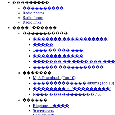
���������
����������
Radio photos
Radio forum
Radio links
���� - ������
�����������
������� �����������
�����
..��� �� ��� ���!
������� �����
������� �� ���� ��� ��
������ �����������
�������
Mp3 Downloads (Top 10)
������������� albums (Top 10)
�������� cd (���������)
N��� ����������� / cd
������
Ringtones - ����
Screensavers