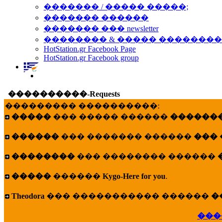
������� / ����� �����;
������� ������
������� ��� newsletter
�������� & ����� �������
HotStation.gr Facebook Page
HotStation.gr Facebook group
����������-Requests
��������� ����������:
�����
��� ����� ������
�������
������
��� ������� ������
���
��������
��� �������� ������
�����
������
Kygo-Here for you
.
Theodora
��� ����������� ������
�
���