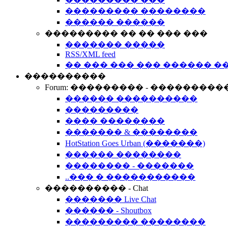
��������� ��������
������ ������
��������� �� �� ��� ���
������� �����
RSS/XML feed
�� ��� ��� ��� ������ �
����������
Forum: ��������� - ���������
������ ����������
���������
���� ��������
������� & ��������
HotStation Goes Urban (�������)
������ ��������
�������� - �������
..��� � �����������
���������� - Chat
������� Live Chat
������ - Shoutbox
��������� ��������