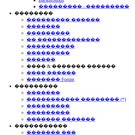
Backgrounds
��������� - ���������
��������
��������� ������
�������
���������
�� �������������
����������
���������
������
���� & ������� ������
���� ������
������� Forum
���������
�������
����������� �������� (*)
���������
���������
������� �������
�����������
������� ���