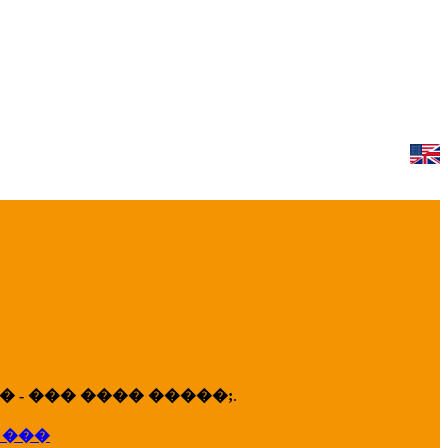
 - ��� ���� �����;
.
 ���