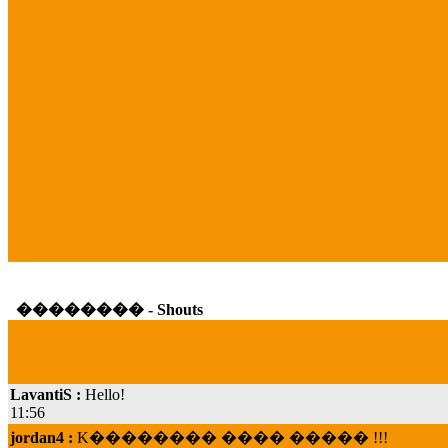
�������� - Shouts
LavantiS :
Hello!
11:56
jordan4 :
K�������� ���� ����� !!!
19:45