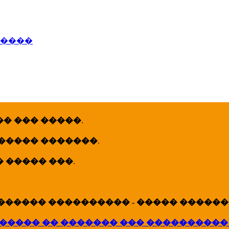
�����
� ��� �����
.
 ����� �������
.
� ����� ���
.
������ ���������� - ����� �������
����� �� ������� ��� ����������