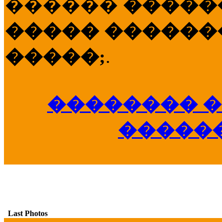
������
�����
����� �������
�����;
.
�������� �
�����
Last Photos