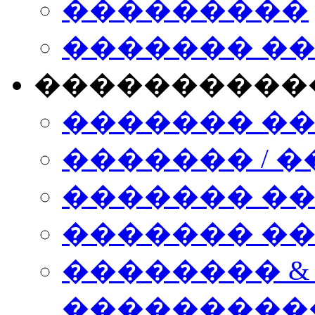
���������
������� �
����������
������� �
������� / �
������� �
������� ��� n
�������� &
���������