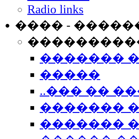
Radio links
���� - �����
���������
������� 
�����
..��� �� ��
������� 
������� �