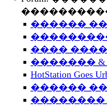
����������
������ �
��������
���� ���
������� &
HotStation Goe
������ �
�������� 