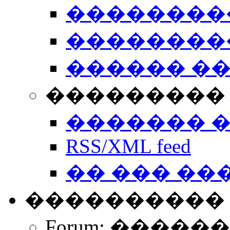
��������
��������
������ �
��������� 
������� 
RSS/XML feed
�� ��� ��
����������
Forum: �����