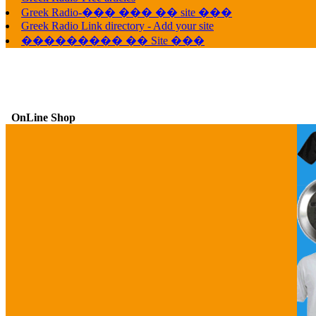
Greek Radio-��� ��� �� site ���
Greek Radio Link directory - Add your site
��������� �� Site ���
OnLine Shop
G