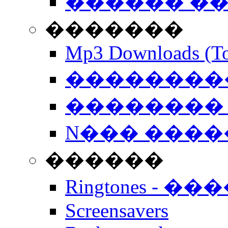
������ �
�������
Mp3 Downloads (To
�����������
�������� 
N��� �����
������
Ringtones - ��
Screensavers