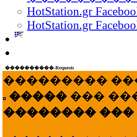
HotStation.gr Facebo
HotStation.gr Faceboo
����������-Requests
��������� ��
�����
��� ��
�������� ���