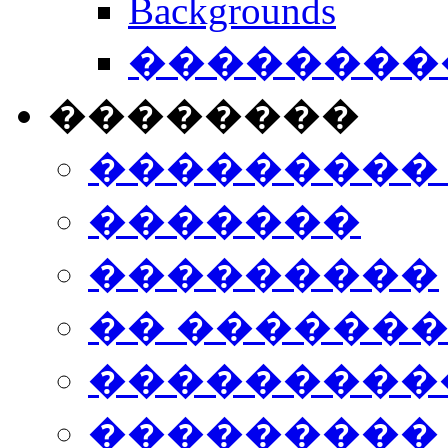
Backgrounds
���������
��������
���������
�������
���������
�� ������
���������
���������