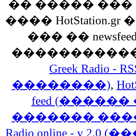
�� ����� ��
���� HotStation
��� �� newsfeed
������������
Greek Radio 
��������)
,
Hot
feed (�����
������� ���
Radio online - v 