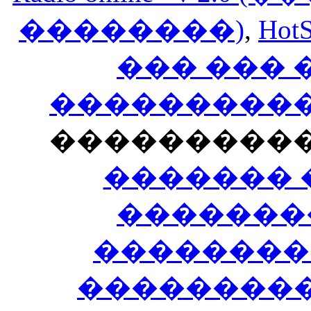
��������)
,
HotS
��� ���
�����������
���������
������� 
�������
��������
����������