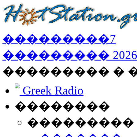
���������
7
���������
202
��������� � 
Greek Radio
��������
���������