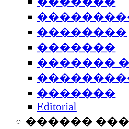
�������
��������
��������
�������
������� 
��������
�������
Editorial
������ ��