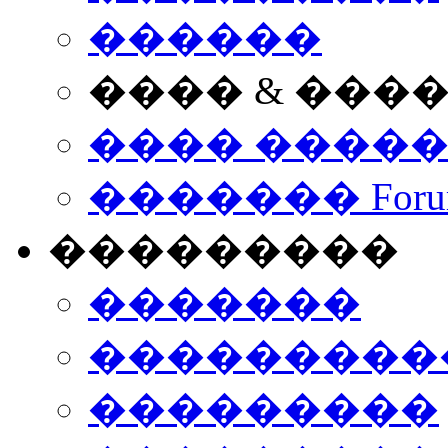
������
���� & ���
���� ����
������� Foru
���������
�������
����������
���������