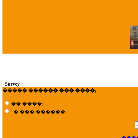
�
Survey
����� ������ ��� ����;
�� ����;
..� ��� ������;
���