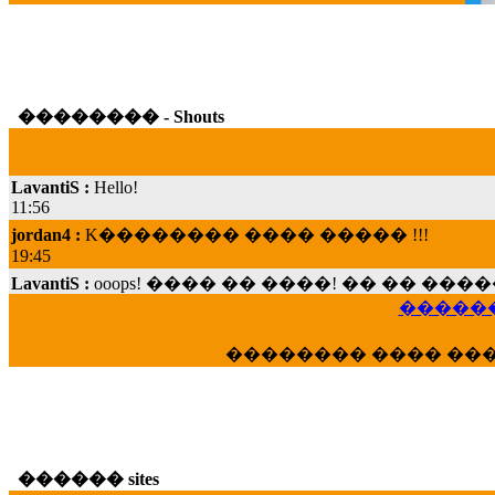
�������� - Shouts
LavantiS :
Hello!
11:56
jordan4 :
K�������� ���� ����� !!!
19:45
LavantiS :
ooops! ���� �� ����! �� �� �
���; ���� ��� ��� �������� ���� �
15:07
������
Dimitris_P :
���� ����� �������� ���� 
�������� ���� ��
21:20
LavantiS :
����� ���� ������� ��� ���
������� �����?" ..............���� �
�������...
16:40
������ sites
veronica :
E���� 2012 ��� ����� ��� ��