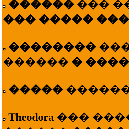
������
��� �
��� ����� ��
��������
��
������
� ����
�����
�����
Theodora
��� ��