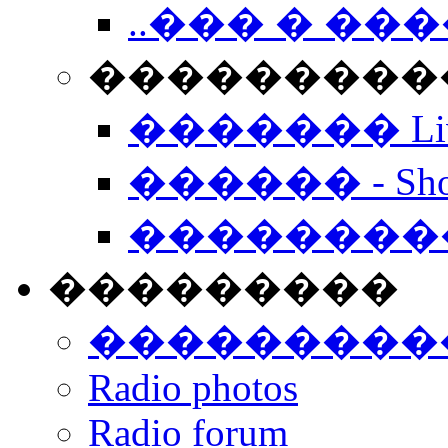
..��� � �
���������� -
������� Live
������ - Sho
��������
���������
���������
Radio photos
Radio forum