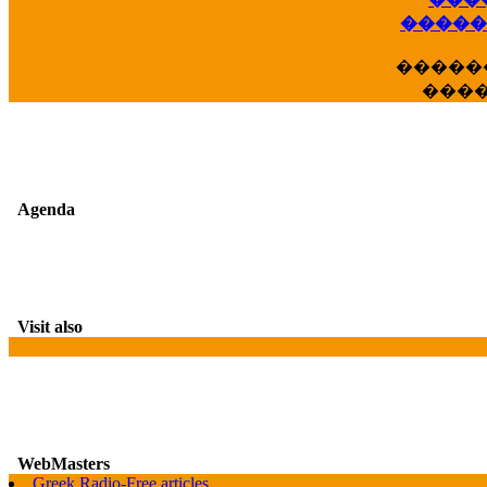
��
�����
�����
���
Agenda
Visit also
WebMasters
Greek Radio-Free articles
G