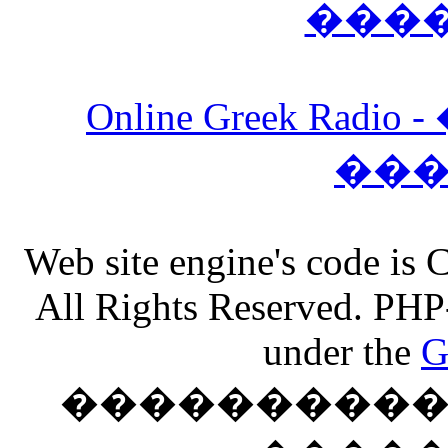
���
Online Greek Ra
��
Web site engine's code is
All Rights Reserved. PHP
under the
G
���������� �