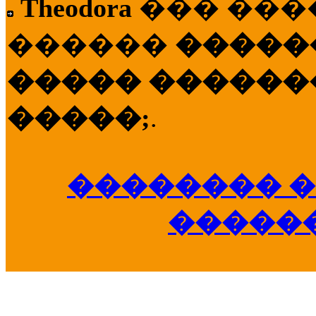
Theodora
��� ��
������
�����
����� �������
�����;
.
�������� �
�����