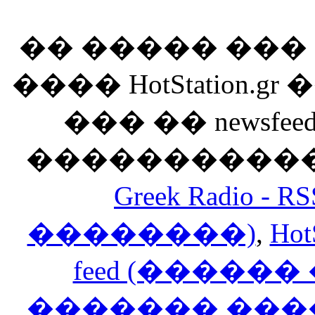
�� ����� ��
���� HotStation
��� �� newsfeed
������������
Greek Radio 
��������)
,
Hot
feed (�����
������� ���