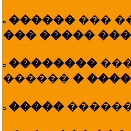
������
��� �
��� ����� ��
��������
��
������
� ����
�����
�����