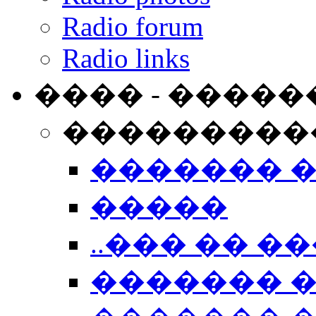
Radio forum
Radio links
���� - �����
���������
������� 
�����
..��� �� ��
������� 