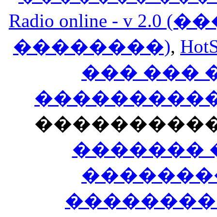
Radio online - v 
��������)
,
HotS
��� ���
�����������
���������
������� 
�������
��������