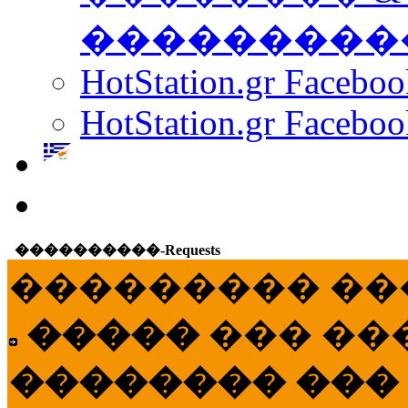
���������
HotStation.gr Facebo
HotStation.gr Faceboo
����������-Requests
��������� ��
�����
��� ��
�������� ���