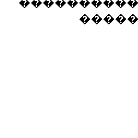
���������� �
����