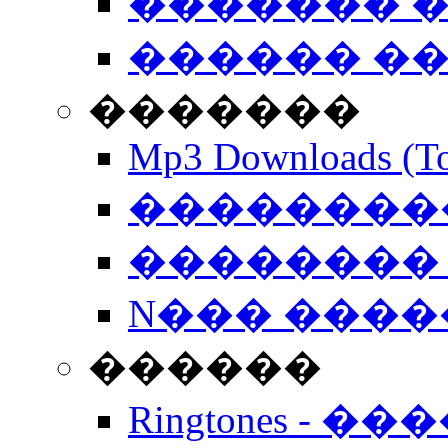
������� �
������ �
�������
Mp3 Downloads (To
�����������
�������� 
N��� �����
������
Ringtones - ��