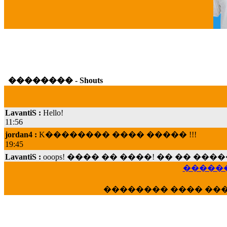
G
�������� - Shouts
LavantiS :
Hello!
11:56
jordan4 :
K�������� ���� ����� !!!
19:45
LavantiS :
ooops! ���� �� ����! �� �� �
���; ���� ��� ��� �������� ���� �
15:07
������
Dimitris_P :
���� ����� �������� ���� 
�������� ���� ��
21:20
LavantiS :
����� ���� ������� ��� ���
������� �����?" ..............���� �
�������...