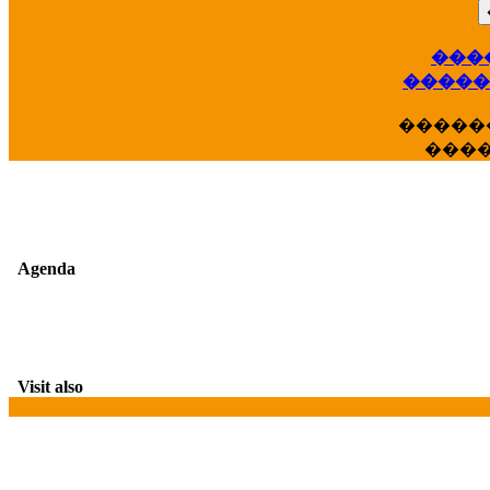
���
��
�����
�����
���
Agenda
Visit also