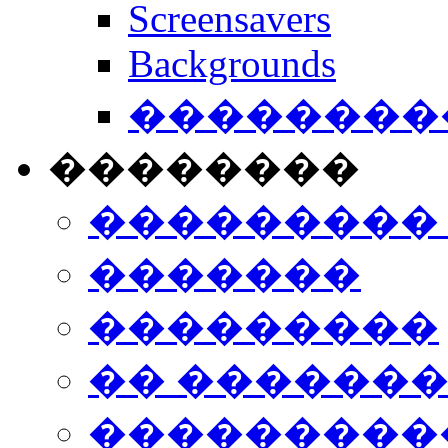
Screensavers
Backgrounds
���������
��������
���������
�������
���������
�� ������
���������