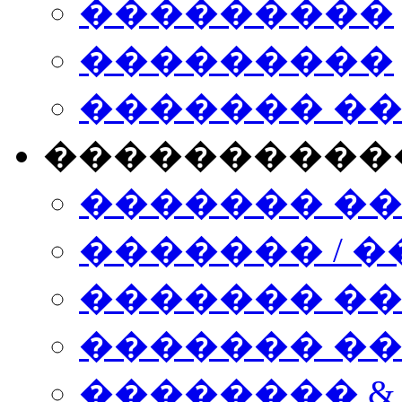
���������
���������
������� �
����������
������� �
������� / �
������� �
������� ��� n
�������� &