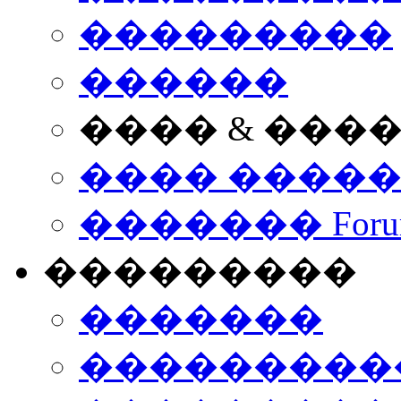
���������
������
���� & ���
���� ����
������� Foru
���������
�������
����������