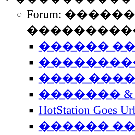
Forum: �����
����������
������ �
��������
���� ���
������� &
HotStation Goe
������ �