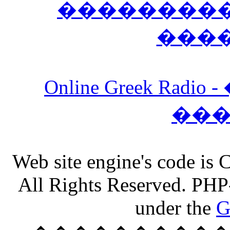
����������
���
Online Greek Ra
��
Web site engine's code is
All Rights Reserved. PHP
under the
G