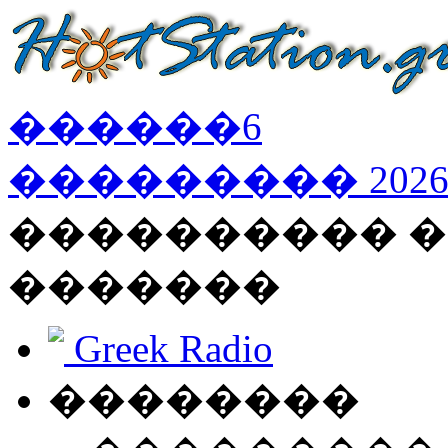
������
6
���������
202
���������� �
�������
Greek Radio
��������