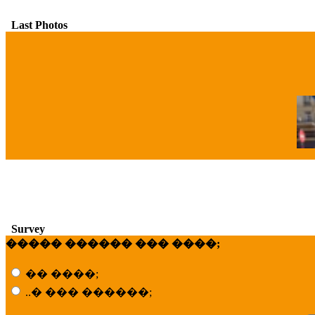
Last Photos
�
Survey
����� ������ ��� ����;
�� ����;
..� ��� ������;