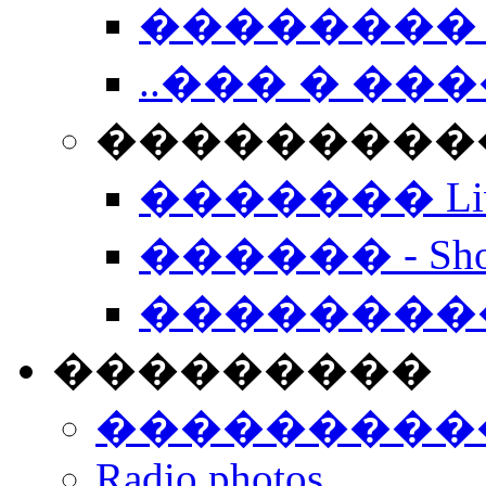
�������� 
..��� � �
���������� -
������� Live
������ - Sho
��������
���������
���������
Radio photos