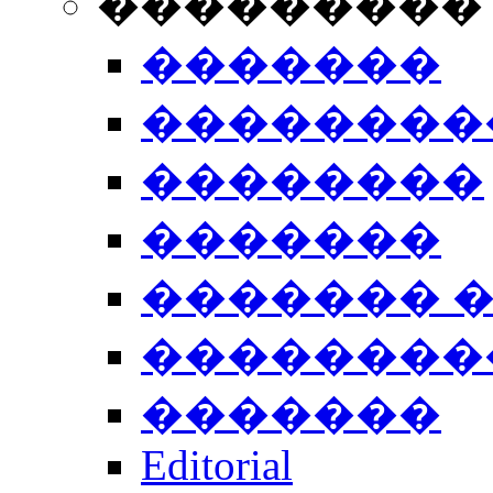
���������
�������
��������
��������
�������
������� 
��������
�������
Editorial