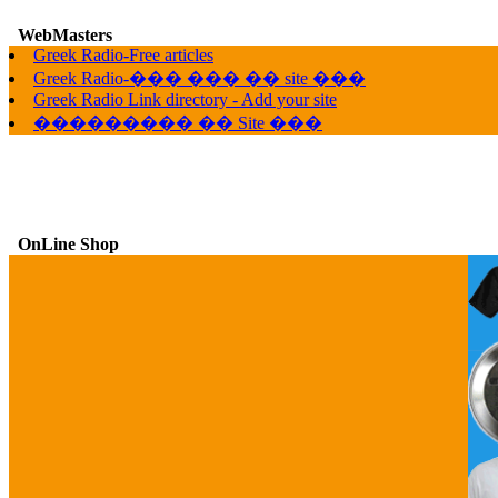
WebMasters
Greek Radio-Free articles
G
Greek Radio-��� ��� �� site ���
Greek Radio Link directory - Add your site
��������� �� Site ���
OnLine Shop