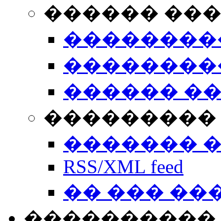
������ ��
��������
��������
������ �
��������� 
������� 
RSS/XML feed
�� ��� ��
����������