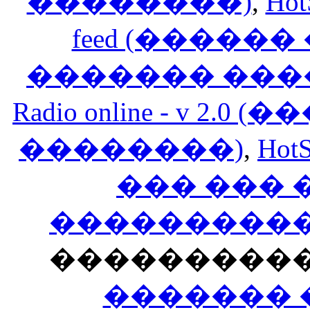
��������)
,
Hot
feed (�����
������� ���
Radio online - v 
��������)
,
HotS
��� ���
�����������
���������
������� 