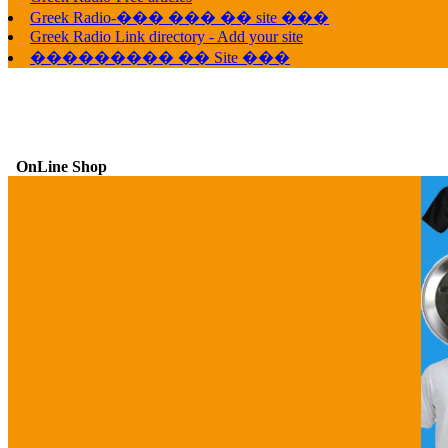
Greek Radio-��� ��� �� site ���
Greek Radio Link directory - Add your site
��������� �� Site ���
OnLine Shop
G