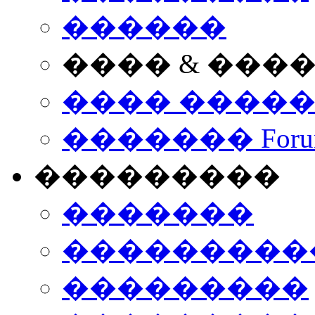
������
���� & ���
���� ����
������� Foru
���������
�������
����������
���������