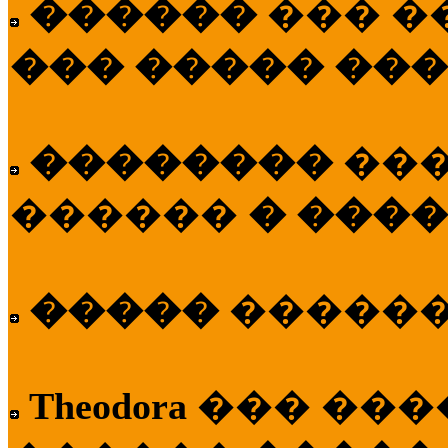
������
��� �
��� ����� ��
��������
��
������
� ����
�����
�����
Theodora
��� ��