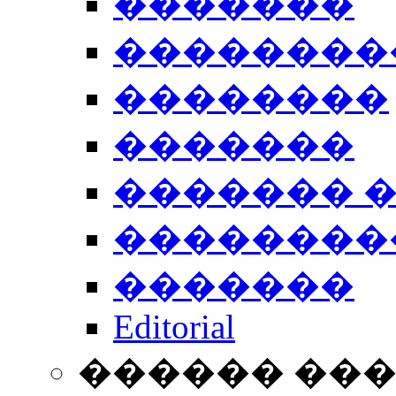
�������
��������
��������
�������
������� 
��������
�������
Editorial
������ ��