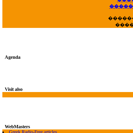
��
�����
�����
���
Agenda
Visit also
WebMasters
Greek Radio-Free articles
G