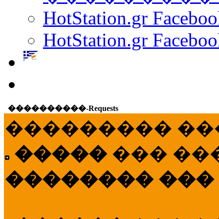
HotStation.gr Facebo
HotStation.gr Faceboo
����������-Requests
��������� ��
�����
��� ��
�������� ���