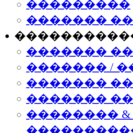
���������
������� �
����������
������� �
������� / �
������� �
������� ��� n
�������� &
���������