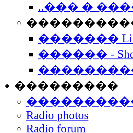
..��� � �
���������� -
������� Live
������ - Sho
��������
���������
���������
Radio photos
Radio forum