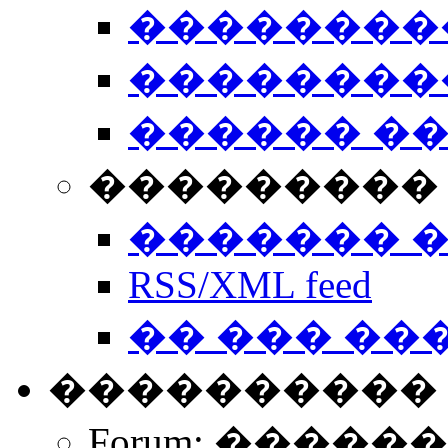
��������
��������
������ �
��������� 
������� 
RSS/XML feed
�� ��� ��
����������
Forum: �����