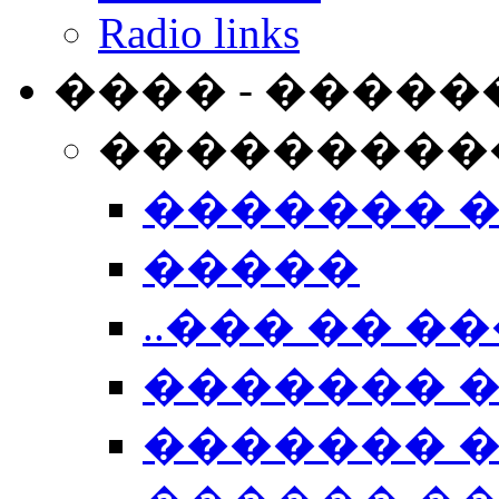
Radio links
���� - �����
���������
������� 
�����
..��� �� ��
������� 
������� �