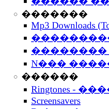
������ �
�������
Mp3 Downloads (To
�����������
�������� 
N��� �����
������
Ringtones - ��
Screensavers