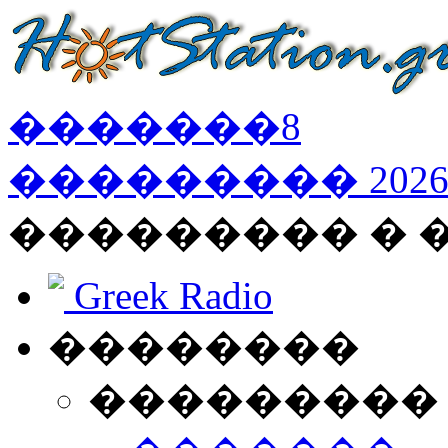
�������
8
���������
202
��������� �
Greek Radio
��������
���������