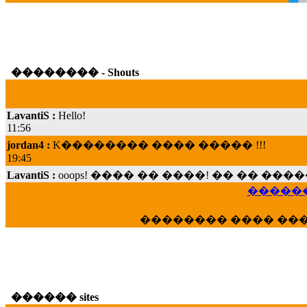
�������� - Shouts
LavantiS :
Hello!
11:56
jordan4 :
K�������� ���� ����� !!!
19:45
LavantiS :
ooops! ���� �� ����! �� �� �
���; ���� ��� ��� �������� ���� �
15:07
������
Dimitris_P :
���� ����� �������� ���� 
�������� ���� ��
21:20
LavantiS :
����� ���� ������� ��� ���
������� �����?" ..............���� �
�������...
16:40
������ sites
veronica :
E���� 2012 ��� ����� ��� ��