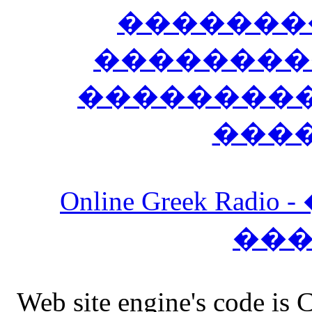
�������
��������
����������
���
Online Greek Ra
��
Web site engine's code is