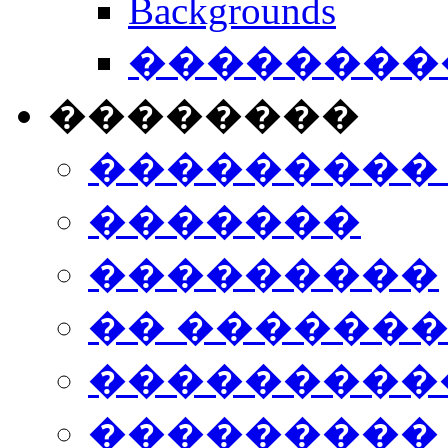
Backgrounds
���������
��������
���������
�������
���������
�� ������
���������
���������