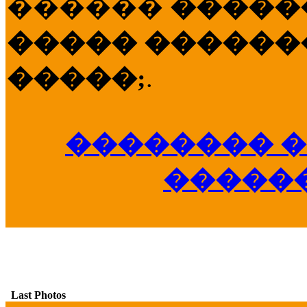
������
�����
����� �������
�����;
.
�������� �
�����
Last Photos