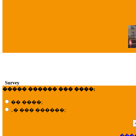
�
Survey
����� ������ ��� ����;
�� ����;
..� ��� ������;
���