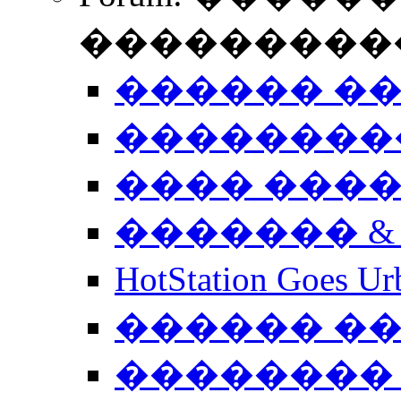
����������
������ �
��������
���� ���
������� &
HotStation Goe
������ �
�������� 