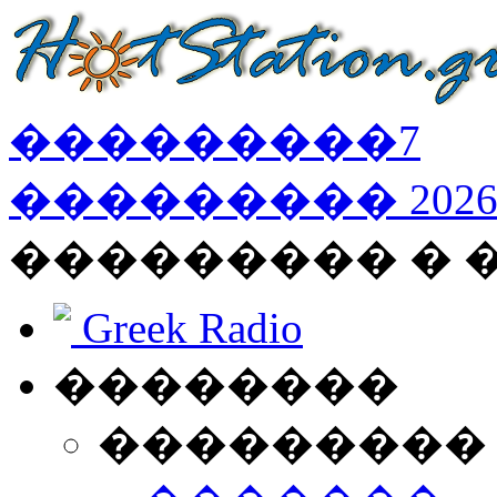
���������
7
���������
202
��������� � 
Greek Radio
��������
���������