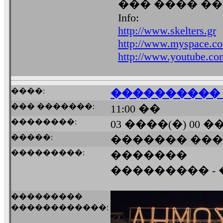
��� ���� ��
Info:
http://www.skelters.gr
http://www.myspace.co
http://www.youtube.co
����:
���������� 
��� �������:
11:00 ��
��������:
03 ����(�) 00 
�����:
������� ��
���������:
�������
��������� -
���������
������������: