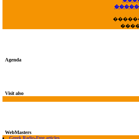
��
�����
�����
���
Agenda
Visit also
WebMasters
G
Greek Radio-Free articles