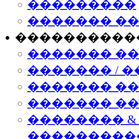
���������
������� �
����������
������� �
������� / �
������� �
������� ��� n
�������� &
���������