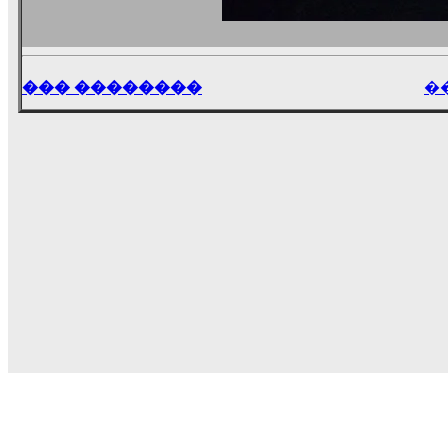
��� ��������
�