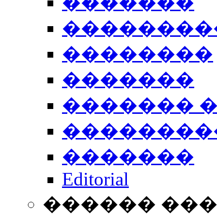
�������
��������
��������
�������
������� 
��������
�������
Editorial
������ ��