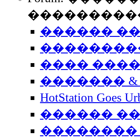
����������
������ �
��������
���� ���
������� &
HotStation Goe
������ �
�������� 