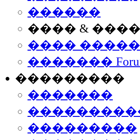
������
���� & ���
���� ����
������� Foru
���������
�������
����������
���������