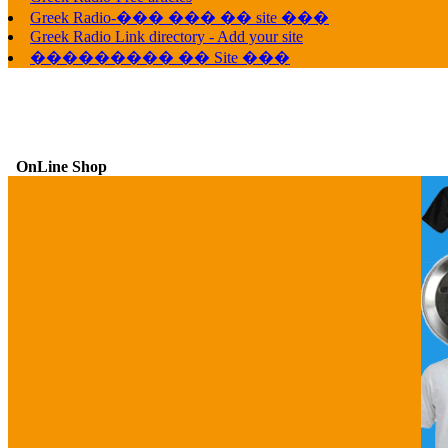
Greek Radio-��� ��� �� site ���
Greek Radio Link directory - Add your site
��������� �� Site ���
OnLine Shop
G