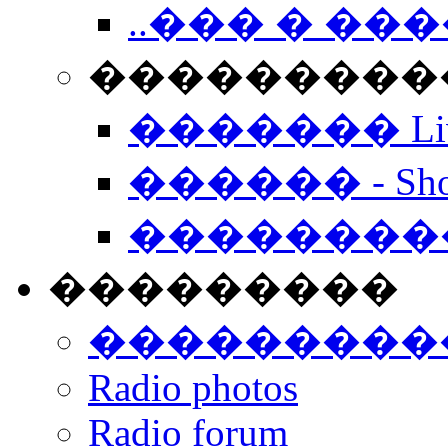
..��� � �
���������� -
������� Live
������ - Sho
��������
���������
���������
Radio photos
Radio forum