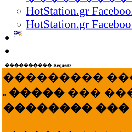
HotStation.gr Facebo
HotStation.gr Faceboo
����������-Requests
��������� ��
�����
��� ��
�������� ���