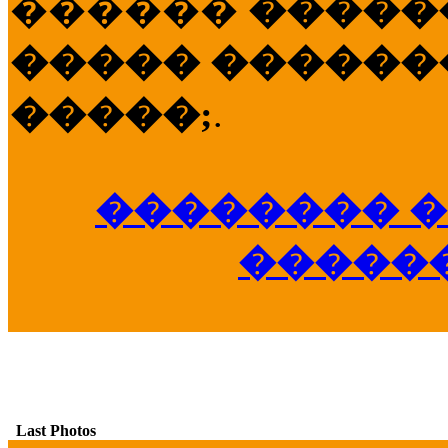
������
�����
����� �������
�����;
.
�������� �
�����
Last Photos