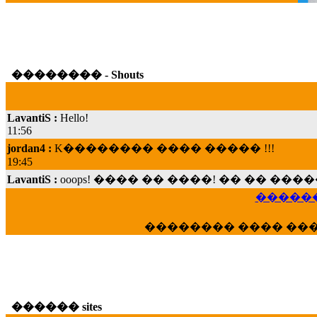
�������� - Shouts
LavantiS :
Hello!
11:56
jordan4 :
K�������� ���� ����� !!!
19:45
LavantiS :
ooops! ���� �� ����! �� �� �
���; ���� ��� ��� �������� ���� �
15:07
������
Dimitris_P :
���� ����� �������� ���� 
21:20
�������� ���� ��
LavantiS :
����� ���� ������� ��� ���
������� �����?" ..............���� �
�������...
16:40
veronica :
E���� 2012 ��� ����� ��� ��
������ sites