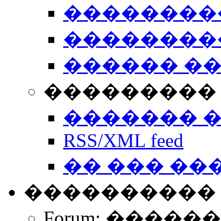
��������
��������
������ �
��������� 
������� 
RSS/XML feed
�� ��� ��
����������
Forum: �����