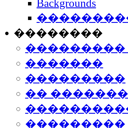
Backgrounds
���������
��������
���������
�������
���������
�� ������
���������
���������