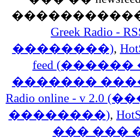
������������
Greek Radio 
��������)
,
Hot
feed (�����
������� ���
Radio online - v 
��������)
,
HotS
��� ���