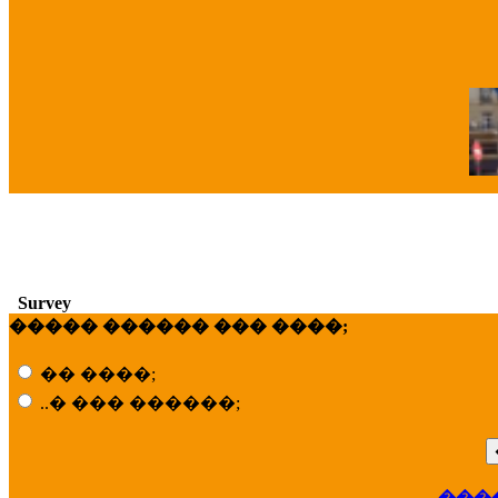
�
Survey
����� ������ ��� ����;
�� ����;
..� ��� ������;
���