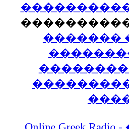
�����������
���������
������� 
�������
��������
����������
���
Online Greek Ra