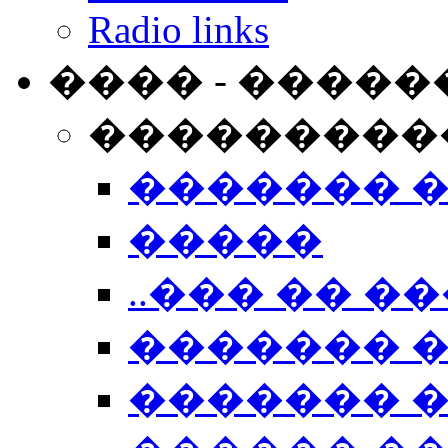
Radio links
���� - �����
���������
������� 
�����
..��� �� ��
������� 
������� �