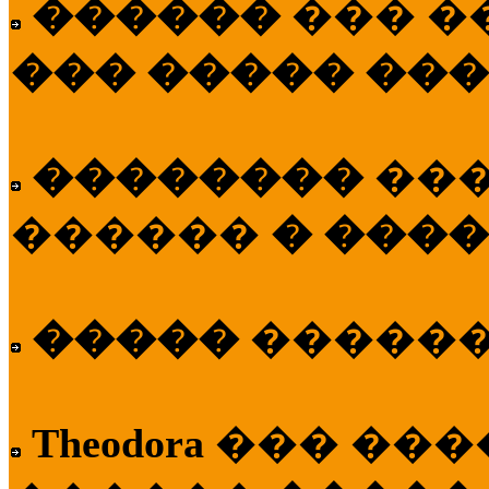
������
��� �
��� ����� ��
��������
��
������
� ����
�����
�����
Theodora
��� ��