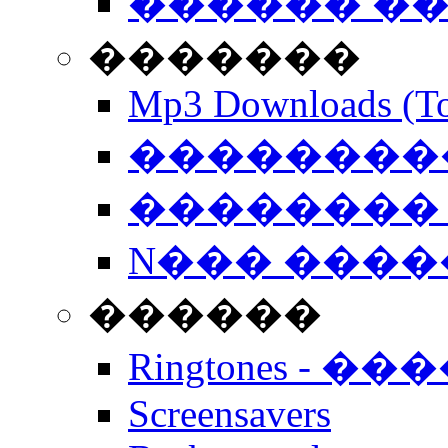
������ �
�������
Mp3 Downloads (To
�����������
�������� 
N��� �����
������
Ringtones - ��
Screensavers