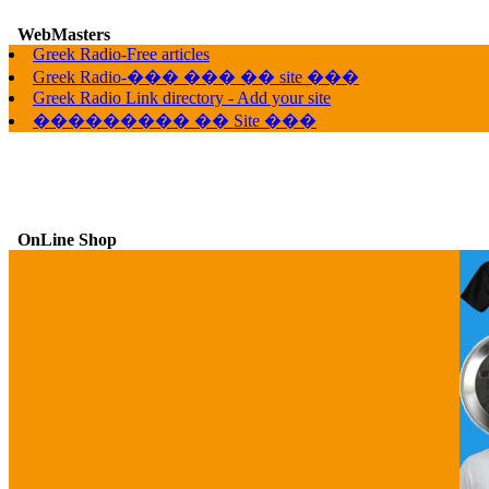
WebMasters
G
Greek Radio-Free articles
Greek Radio-��� ��� �� site ���
Greek Radio Link directory - Add your site
��������� �� Site ���
OnLine Shop