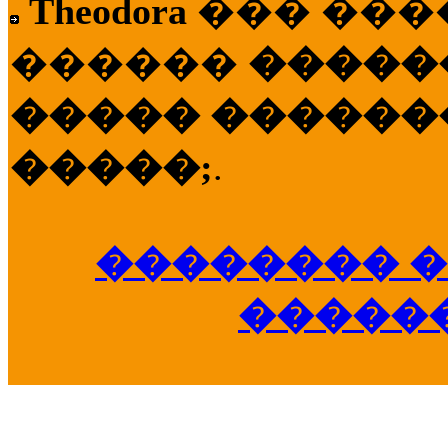
Theodora
��� ��
������
�����
����� �������
�����;
.
�������� �
�����