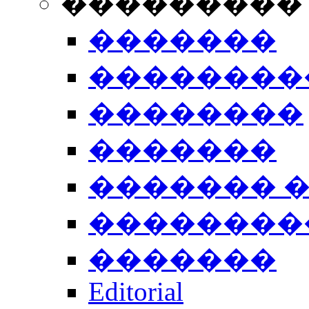
���������
�������
��������
��������
�������
������� 
��������
�������
Editorial