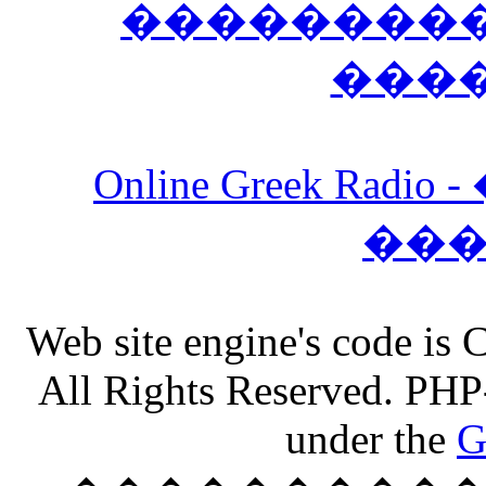
����������
���
Online Greek Ra
��
Web site engine's code is
All Rights Reserved. PHP
under the
G