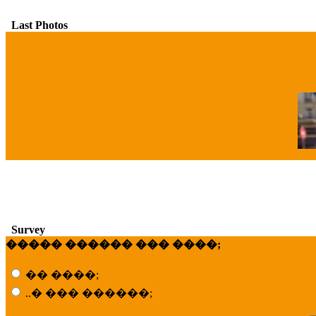
Last Photos
�
Survey
����� ������ ��� ����;
�� ����;
..� ��� ������;