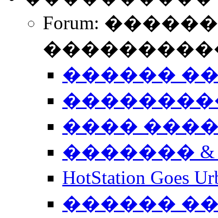
Forum: �����
����������
������ �
��������
���� ���
������� &
HotStation Goe
������ �