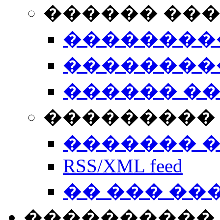
������ ��
��������
��������
������ �
��������� 
������� 
RSS/XML feed
�� ��� ��
����������