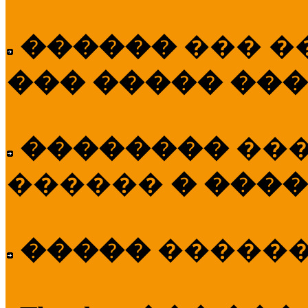
������
��� �
��� ����� ��
��������
��
������
� ����
�����
�����