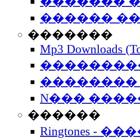
������� �
������ �
�������
Mp3 Downloads (To
�����������
�������� 
N��� �����
������
Ringtones - ��