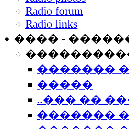
Radio forum
Radio links
���� - �����
���������
������� 
�����
..��� �� ��
������� 