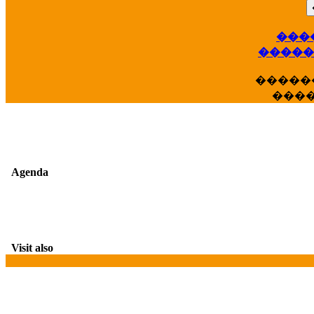
���
��
�����
�����
���
Agenda
Visit also