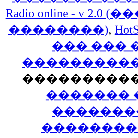
Radio online - v 
��������)
,
HotS
��� ���
�����������
���������
������� 
�������
��������