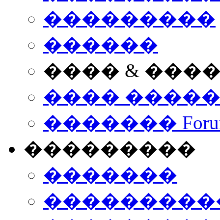
���������
������
���� & ���
���� ����
������� Foru
���������
�������
����������