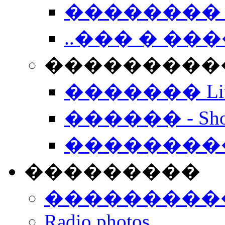
�������� 
..��� � �
���������� -
������� Live
������ - Sho
��������
���������
���������
Radio photos