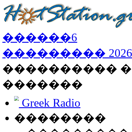
������
6
���������
202
���������� �
�������
Greek Radio
��������