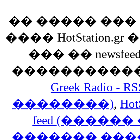
�� ����� ��
���� HotStation
��� �� newsfeed
������������
Greek Radio 
��������)
,
Hot
feed (�����
������� ���