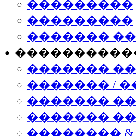
���������
���������
������� �
����������
������� �
������� / �
������� �
������� ��� n
�������� &