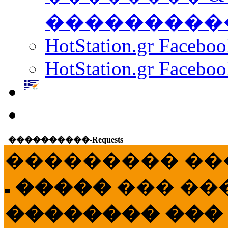
���������
HotStation.gr Facebo
HotStation.gr Faceboo
����������-Requests
��������� ��
�����
��� ��
�������� ���