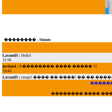
G
�������� - Shouts
LavantiS :
Hello!
11:56
jordan4 :
K�������� ���� ����� !!!
19:45
LavantiS :
ooops! ���� �� ����! �� �� �
���; ���� ��� ��� �������� ���� �
15:07
������
Dimitris_P :
���� ����� �������� ���� 
21:20
�������� ���� ��
LavantiS :
����� ���� ������� ��� ���
������� �����?" ..............���� �
�������...