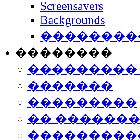
Screensavers
Backgrounds
���������
��������
���������
�������
���������
�� ������
���������