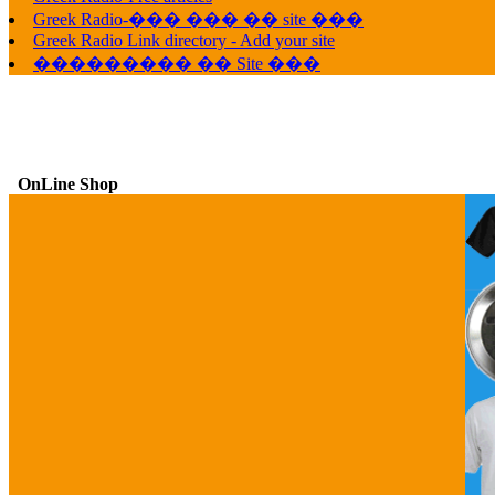
Greek Radio-��� ��� �� site ���
Greek Radio Link directory - Add your site
��������� �� Site ���
OnLine Shop
G