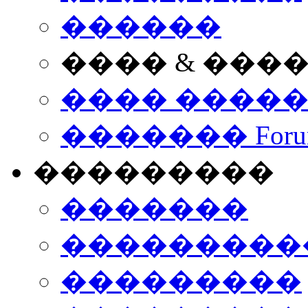
������
���� & ���
���� ����
������� Foru
���������
�������
����������
���������