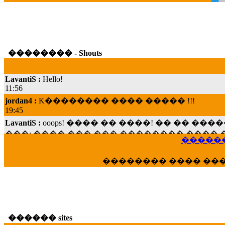
�������� - Shouts
LavantiS :
Hello!
11:56
jordan4 :
K�������� ���� ����� !!!
19:45
LavantiS :
ooops! ���� �� ����! �� �� �
���; ���� ��� ��� �������� ���� �
15:07
������
Dimitris_P :
���� ����� �������� ���� 
21:20
�������� ���� ��
LavantiS :
����� ���� ������� ��� ���
������� �����?" ..............���� �
�������...
16:40
veronica :
E���� 2012 ��� ����� ��� ��
������ sites