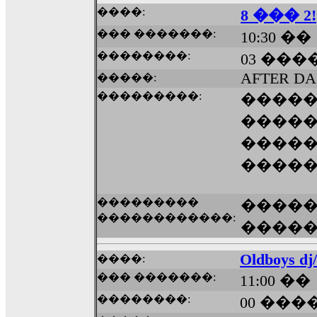
����:
8 ��� 2!
��� �������:
10:30 ��
��������:
03 ����
AFTER D
�����:
���������:
����
�����
����
����
���������
������
������������:
����
Oldboys dj/
����:
��� �������:
11:00 ��
��������:
00 ����