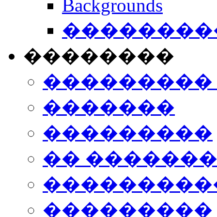
Backgrounds
���������
��������
���������
�������
���������
�� ������
���������
���������