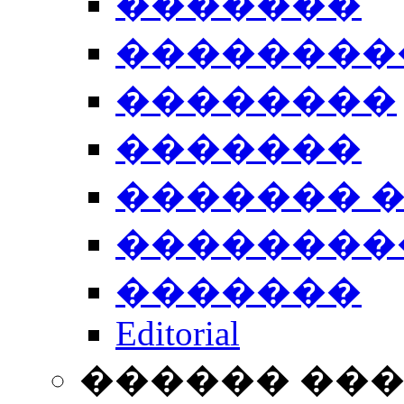
�������
��������
��������
�������
������� 
��������
�������
Editorial
������ ��