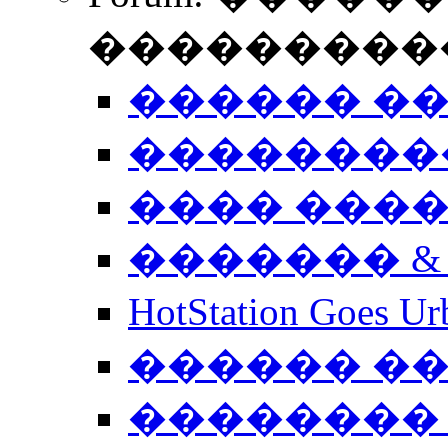
����������
������ �
��������
���� ���
������� &
HotStation Goe
������ �
�������� 