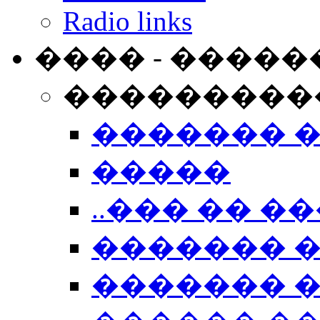
Radio links
���� - �����
���������
������� 
�����
..��� �� ��
������� 
������� �