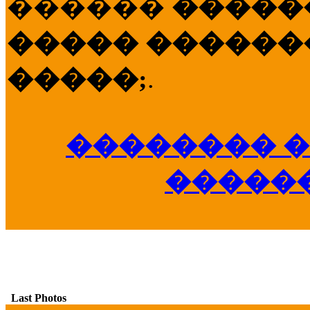
������
�����
����� �������
�����;
.
�������� �
�����
Last Photos