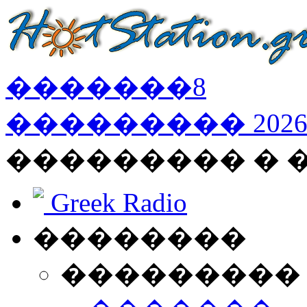
�������
8
���������
202
��������� �
Greek Radio
��������
���������