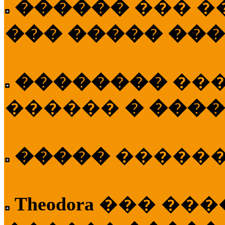
������
��� �
��� ����� ��
��������
��
������
� ����
�����
�����
Theodora
��� ��