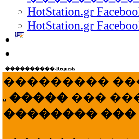
HotStation.gr Facebo
HotStation.gr Faceboo
����������-Requests
��������� ��
�����
��� ��
�������� ���