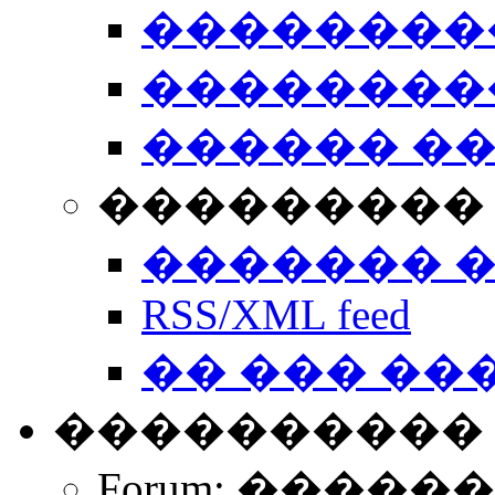
��������
��������
������ �
��������� 
������� 
RSS/XML feed
�� ��� ��
����������
Forum: �����