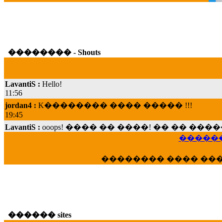
�������� - Shouts
LavantiS :
Hello!
11:56
jordan4 :
K�������� ���� ����� !!!
19:45
LavantiS :
ooops! ���� �� ����! �� �� �
���; ���� ��� ��� �������� ���� �
������
15:07
Dimitris_P :
���� ����� �������� ���� 
�������� ���� ��
21:20
LavantiS :
����� ���� ������� ��� ���
������� �����?" ..............���� �
�������...
16:40
������ sites
veronica :
E���� 2012 ��� ����� ��� ��