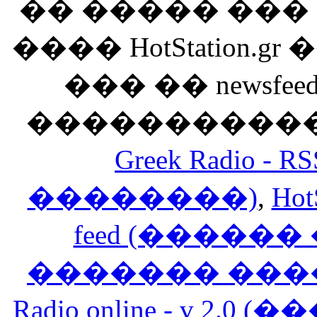
�� ����� ��
���� HotStation
��� �� newsfeed
������������
Greek Radio 
��������)
,
Hot
feed (�����
������� ���
Radio online - v 