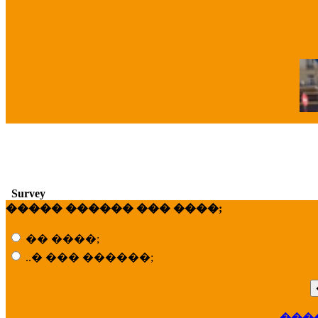
�
Survey
����� ������ ��� ����;
�� ����;
..� ��� ������;
���