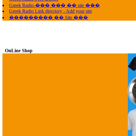
Greek Radio-��� ��� �� site ���
Greek Radio Link directory - Add your site
��������� �� Site ���
OnLine Shop
G