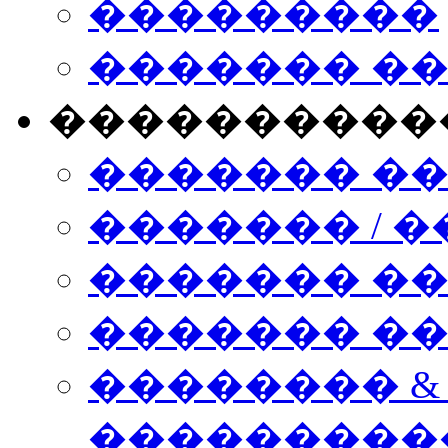
���������
������� �
����������
������� �
������� / �
������� �
������� ��� n
�������� &
���������