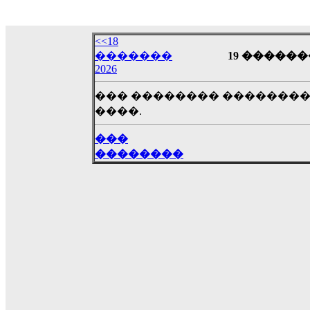
18:59
echo :
��� ��� �������! �� �� ���� �
��� ��� ������ '������'...
<<18
17:14
�������
19 �������
2026
LavantiS :
Echo, ���� �� ������� �� ��
�������������� ��������!
����
��� �������� ��������
������ �� �����.. "������" ��� �������
����.
15:33
echo :
��������� ����, ��������� ��� 
���
����� ��������� �� �����������
��������
������! ��� ������ �� �����...
14:16
LavantiS :
������� ���� ���� ������;
18:01