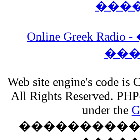
���
Online Greek Ra
��
Web site engine's code is
All Rights Reserved. PHP
under the
G
���������� �