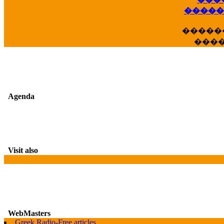
��
�����
�����
���
Agenda
Visit also
WebMasters
Greek Radio-Free articles
G