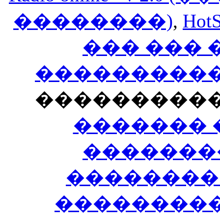
��������)
,
HotS
��� ���
�����������
���������
������� 
�������
��������
����������