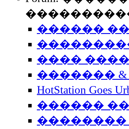
����������
������ �
��������
���� ���
������� &
HotStation Goe
������ �
�������� 