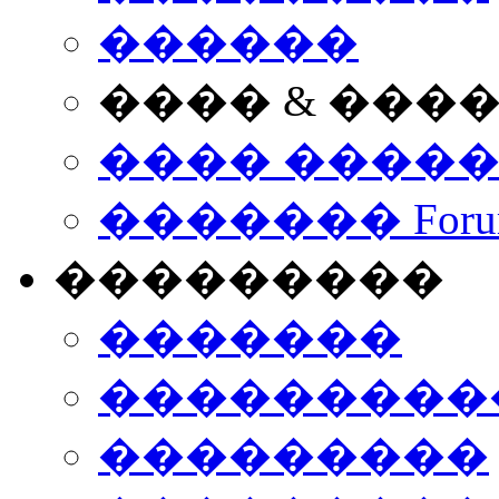
������
���� & ���
���� ����
������� Foru
���������
�������
����������
���������