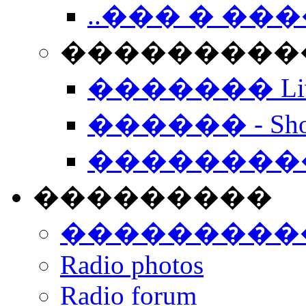
..��� � �
���������� -
������� Live
������ - Sho
��������
���������
���������
Radio photos
Radio forum