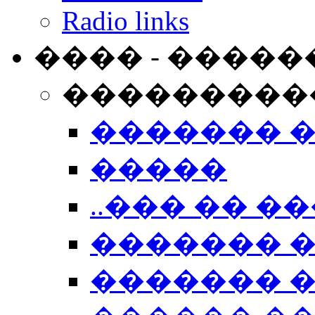
Radio links
���� - �����
���������
������� 
�����
..��� �� ��
������� 
������� �