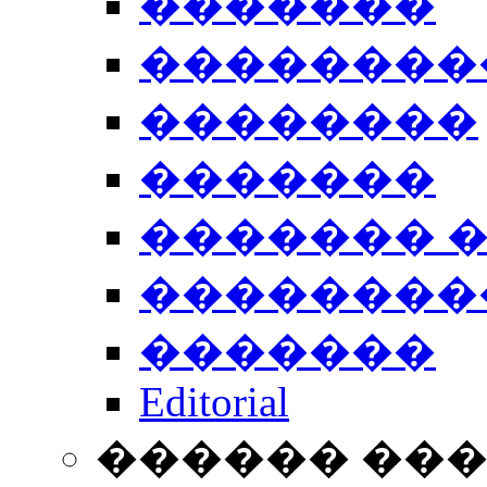
�������
��������
��������
�������
������� 
��������
�������
Editorial
������ ��