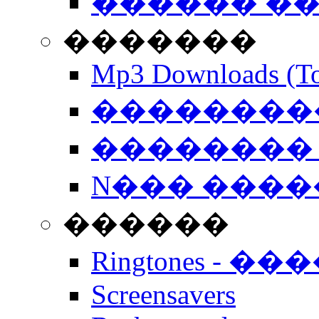
������ �
�������
Mp3 Downloads (To
�����������
�������� 
N��� �����
������
Ringtones - ��
Screensavers