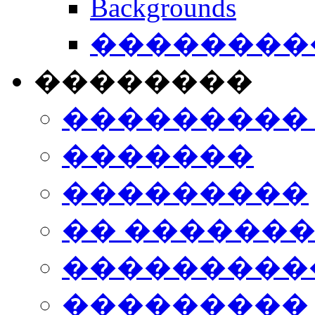
Backgrounds
���������
��������
���������
�������
���������
�� ������
���������
���������