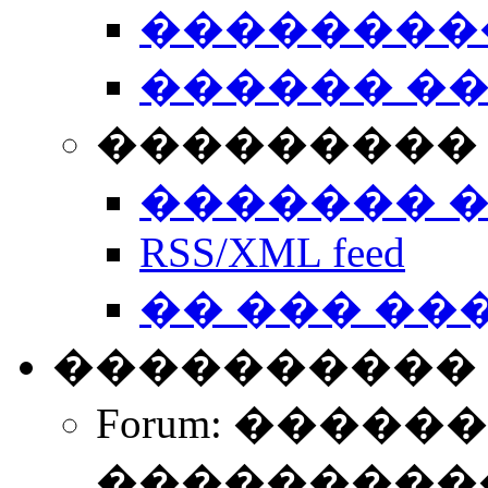
��������
������ �
��������� 
������� 
RSS/XML feed
�� ��� ��
����������
Forum: �����
����������