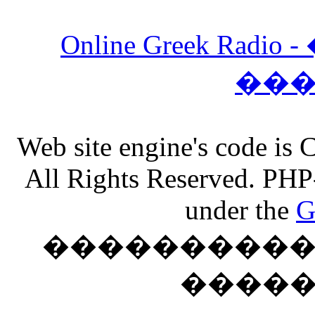
Online Greek Ra
��
Web site engine's code is
All Rights Reserved. PHP
under the
G
���������� �
����