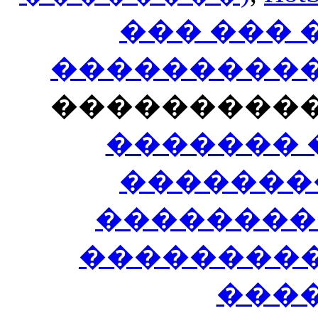
��� ���
�����������
���������
������� 
�������
��������
����������
���