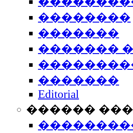
��������
��������
�������
������� 
��������
�������
Editorial
������ ��
��������