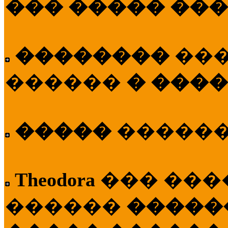
��� ����� ��
��������
��
������
� ����
�����
�����
Theodora
��� ��
������
�����