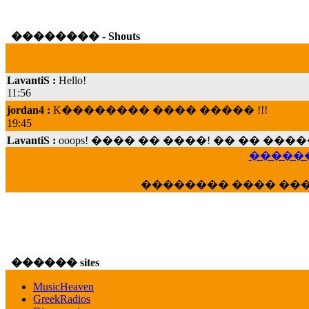
�������� - Shouts
LavantiS :
Hello!
11:56
jordan4 :
K�������� ���� ����� !!!
19:45
LavantiS :
ooops! ���� �� ����! �� �� �
���; ���� ��� ��� �������� ���� �
15:07
������
Dimitris_P :
���� ����� �������� ���� 
�������� ���� ��
21:20
LavantiS :
����� ���� ������� ��� ���
������� �����?" ..............���� �
�������...
16:40
������ sites
veronica :
E���� 2012 ��� ����� ��� ��
������� ��������� ���� ������ 
MusicHeaven
16:39
GreekRadios