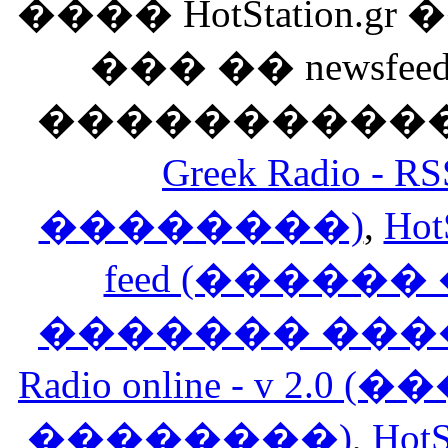
���� HotStation
��� �� newsfeed
������������
Greek Radio 
��������)
,
Hot
feed (�����
������� ���
Radio online - v 
��������)
,
HotS