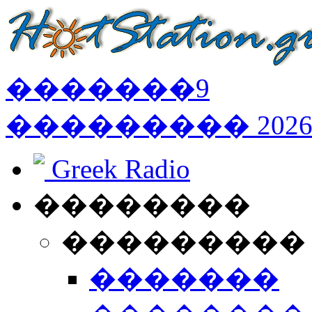
�������
9
���������
202
Greek Radio
��������
���������
�������