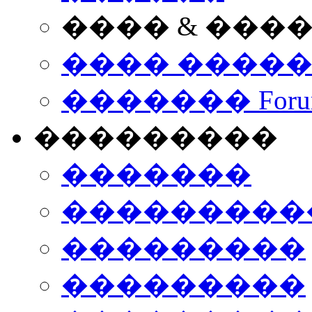
���� & ���
���� ����
������� Foru
���������
�������
����������
���������
���������