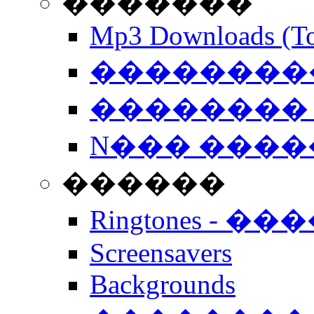
�������
Mp3 Downloads (To
�����������
�������� 
N��� �����
������
Ringtones - ��
Screensavers
Backgrounds