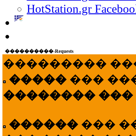
HotStation.gr Faceboo
����������-Requests
��������� ��
�����
��� ��
�������� ���
������
��� �