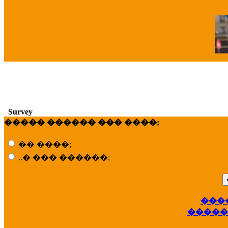
�
Survey
����� ������ ��� ����;
�� ����;
..� ��� ������;
���
��
�����