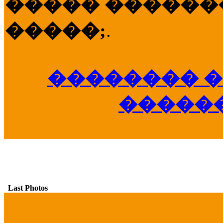
����� �������
�����;
.
�������� �
�����
Last Photos