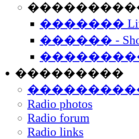
���������� -
������� Live
������ - Sho
��������
���������
���������
Radio photos
Radio forum
Radio links