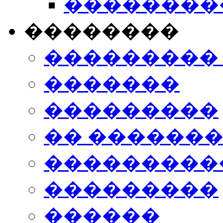
���������
��������
���������
�������
���������
�� ������
���������
���������
������