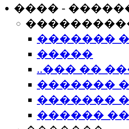
���� - �����
���������
������� 
�����
..��� �� ��
������� 
������� �
������ �