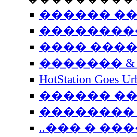
������ �
��������
���� ���
������� &
HotStation Goe
������ �
�������� 
..��� � �