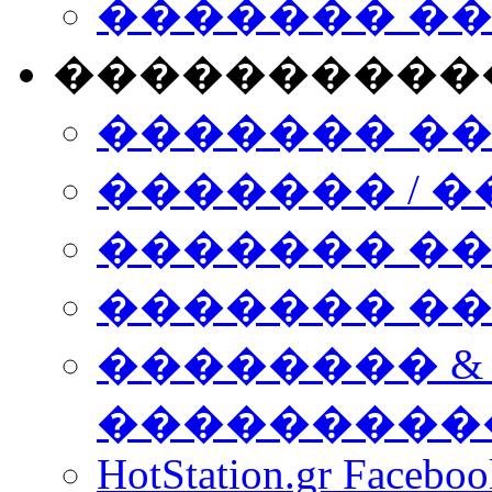
������� �
����������
������� �
������� / �
������� �
������� ��� n
�������� &
���������
HotStation.gr Facebo