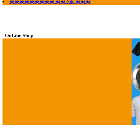
��������� �� Site ���
OnLine Shop
G