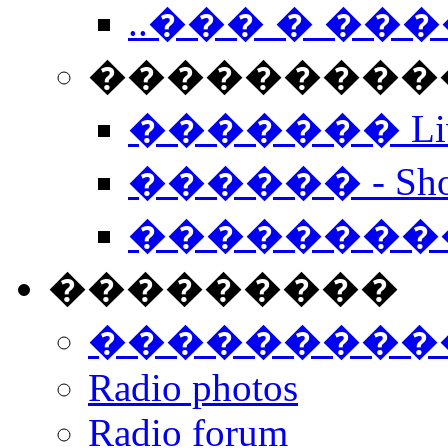
..��� � �
���������� -
������� Live
������ - Sho
��������
���������
���������
Radio photos
Radio forum