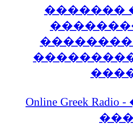
������� 
�������
��������
����������
���
Online Greek Ra
��