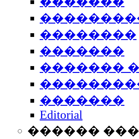
�������
��������
��������
�������
������� 
��������
�������
Editorial
������ ��