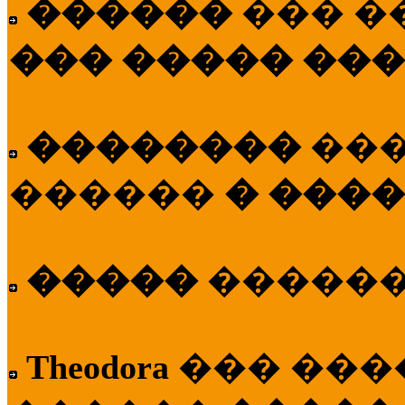
������
��� �
��� ����� ��
��������
��
������
� ����
�����
�����
Theodora
��� ��