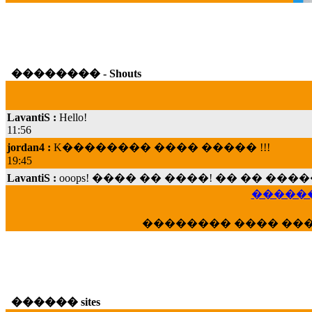
�������� - Shouts
LavantiS :
Hello!
11:56
jordan4 :
K�������� ���� ����� !!!
19:45
LavantiS :
ooops! ���� �� ����! �� �� �
���; ���� ��� ��� �������� ���� �
15:07
������
Dimitris_P :
���� ����� �������� ���� 
�������� ���� ��
21:20
LavantiS :
����� ���� ������� ��� ���
������� �����?" ..............���� �
�������...
16:40
������ sites
veronica :
E���� 2012 ��� ����� ��� ��