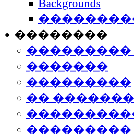
Backgrounds
���������
��������
���������
�������
���������
�� ������
���������
���������