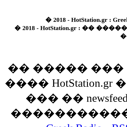
� 2018 - HotStation.gr : Gree
� 2018 - HotStation.gr : �� 
�
�� ����� ��
���� HotStation
��� �� newsfeed
������������