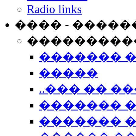
Radio links
���� - �����
���������
������� 
�����
..��� �� ��
������� 
������� �