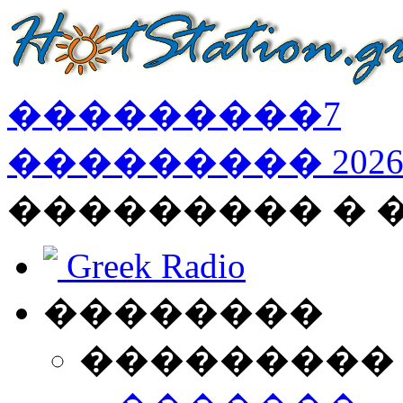
���������
7
���������
202
��������� � 
Greek Radio
��������
���������