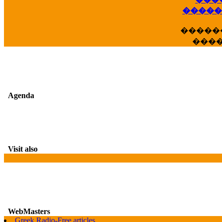
��
�����
�����
���
Agenda
Visit also
WebMasters
Greek Radio-Free articles
G