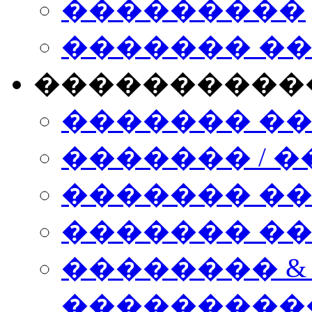
���������
������� �
����������
������� �
������� / �
������� �
������� ��� n
�������� &
���������