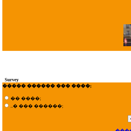
�
Survey
����� ������ ��� ����;
�� ����;
..� ��� ������;
���