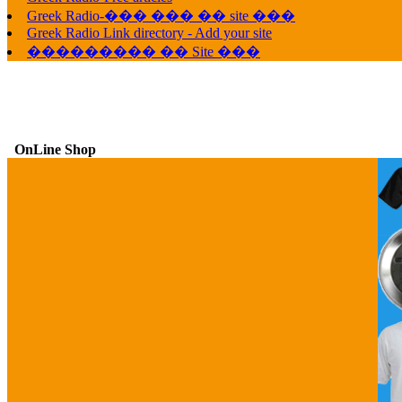
Greek Radio-��� ��� �� site ���
Greek Radio Link directory - Add your site
��������� �� Site ���
OnLine Shop
G