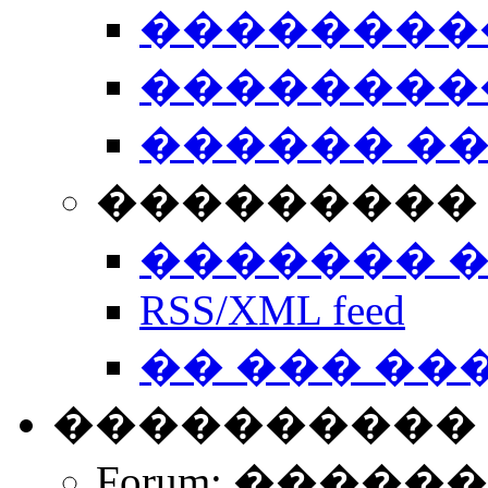
��������
��������
������ �
��������� 
������� 
RSS/XML feed
�� ��� ��
����������
Forum: �����