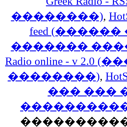
Greek Radio 
��������)
,
Hot
feed (�����
������� ���
Radio online - v 
��������)
,
HotS
��� ���
�����������
���������