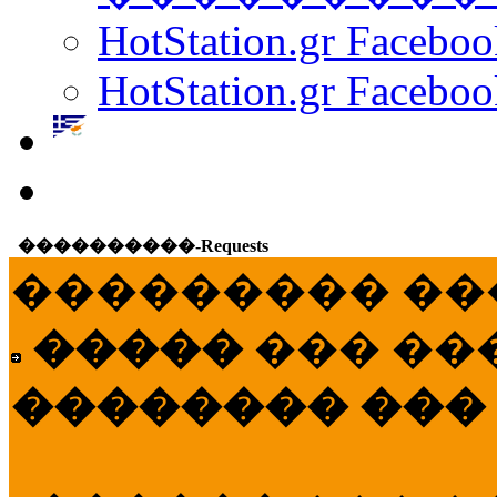
HotStation.gr Facebo
HotStation.gr Faceboo
����������-Requests
��������� ��
�����
��� ��
�������� ���