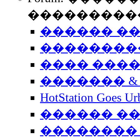
����������
������ �
��������
���� ���
������� &
HotStation Goe
������ �
�������� 