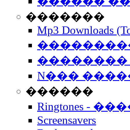
������ �
�������
Mp3 Downloads (To
�����������
�������� 
N��� �����
������
Ringtones - ��
Screensavers