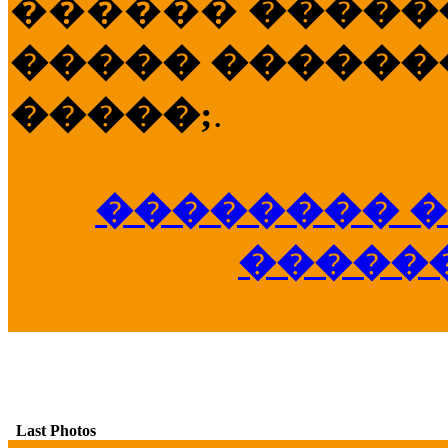
������
�����
����� �������
�����;
.
�������� �
�����
Last Photos