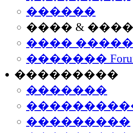
������
���� & ���
���� ����
������� Foru
���������
�������
����������
���������