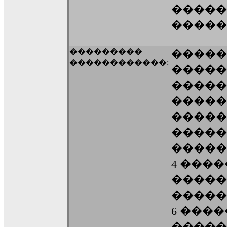
�����
�����
���������
�����
������������:
�����
�����
�����
����� 
�����
�����
4 ���
�����
�����
6 ���
�����