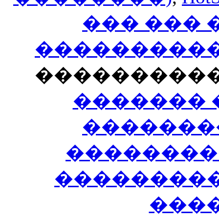
��� ���
�����������
���������
������� 
�������
��������
����������
���