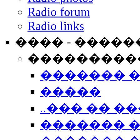
Radio forum
Radio links
���� - �����
���������
������� 
�����
..��� �� ��
������� 