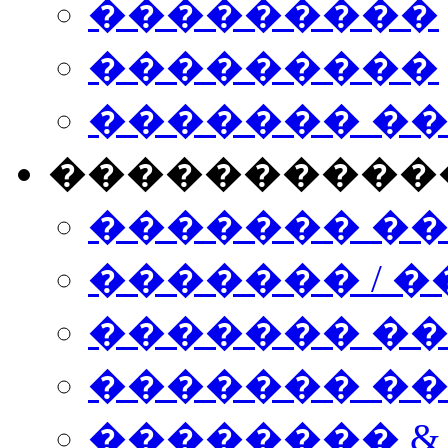
���������
���������
������� �
����������
������� �
������� / �
������� �
������� ��� n
�������� &