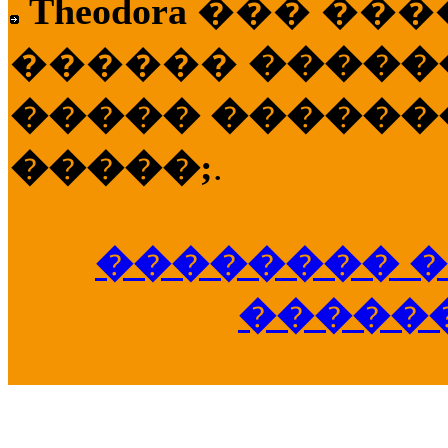
Theodora
��� ��
������
�����
����� �������
�����;
.
�������� �
�����