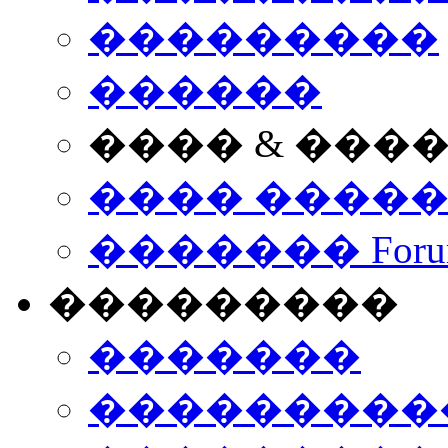
���������
������
���� & ���
���� ����
������� Foru
���������
�������
����������