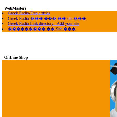
G
WebMasters
Greek Radio-Free articles
Greek Radio-��� ��� �� site ���
Greek Radio Link directory - Add your site
��������� �� Site ���
OnLine Shop
G