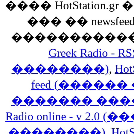
���� HotStation
��� �� newsfeed
������������
Greek Radio 
��������)
,
Hot
feed (�����
������� ���
Radio online - v 
��������)
,
HotS