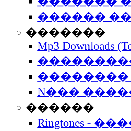
������� �
������ �
�������
Mp3 Downloads (To
�����������
�������� 
N��� �����
������
Ringtones - ��