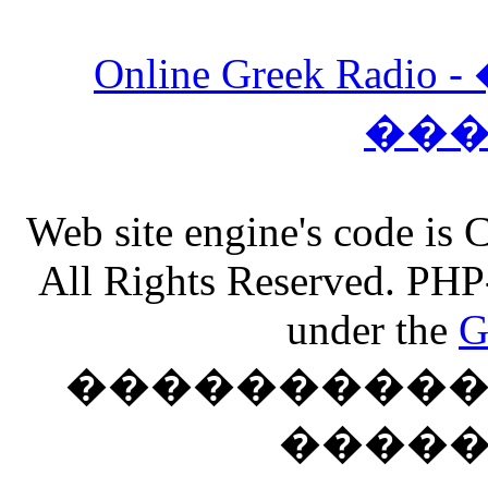
Online Greek Ra
��
Web site engine's code is
All Rights Reserved. PHP
under the
G
���������� �
����