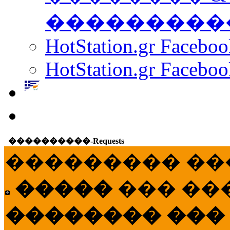
���������
HotStation.gr Facebo
HotStation.gr Faceboo
����������-Requests
��������� ��
�����
��� ��
�������� ���