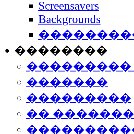
Screensavers
Backgrounds
���������
��������
���������
�������
���������
�� ������
���������