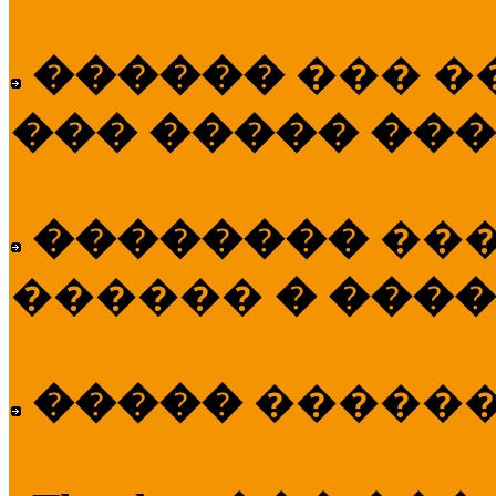
������
��� �
��� ����� ��
��������
��
������
� ����
�����
�����