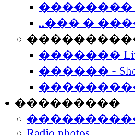
�������� 
..��� � �
���������� -
������� Live
������ - Sho
��������
���������
���������
Radio photos