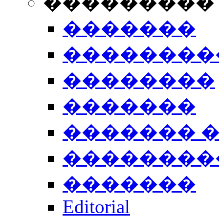
���������
�������
��������
��������
�������
������� 
��������
�������
Editorial