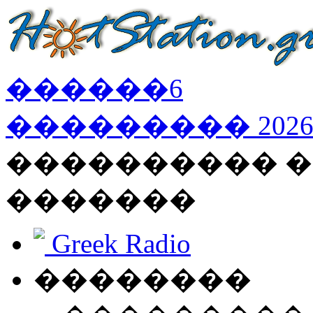
������
6
���������
202
���������� �
�������
Greek Radio
��������