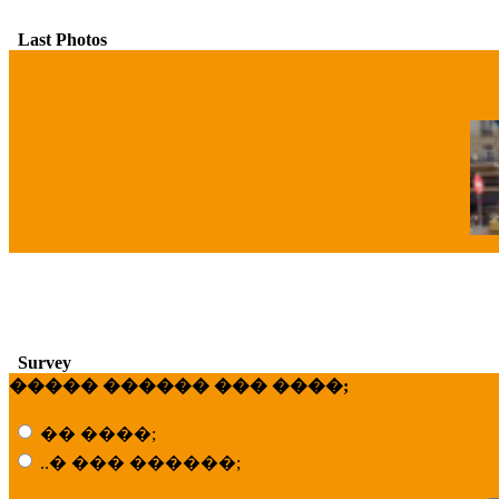
Last Photos
�
Survey
����� ������ ��� ����;
�� ����;
..� ��� ������;