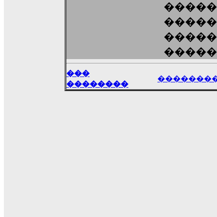
�����
�����
�����
�����
���
�������
��������