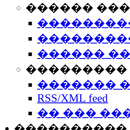
������ ��
��������
��������
������ �
��������� 
������� 
RSS/XML feed
�� ��� ��
����������