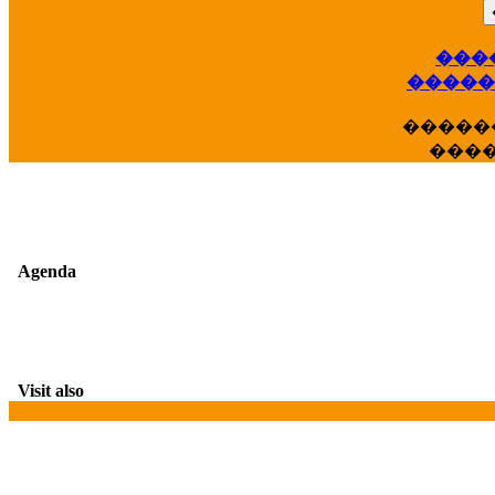
��
���
�����
�����
���
Agenda
Visit also