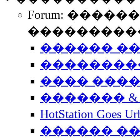
Forum: �����
����������
������ �
��������
���� ���
������� &
HotStation Goe
������ �