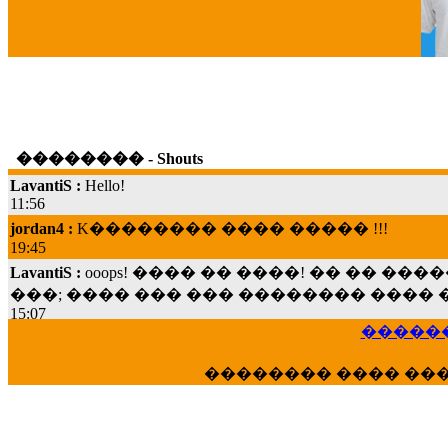
�������� - Shouts
LavantiS :
Hello!
11:56
jordan4 :
K�������� ���� ����� !!!
19:45
LavantiS :
ooops! ���� �� ����! �� �� �
���; ���� ��� ��� �������� ���� �
15:07
Dimitris_P :
���� ����� �������� ���� 
������
21:20
LavantiS :
����� ���� ������� ��� ���
�������� ���� ��
������� �����?" ..............���� �
�������...
16:40