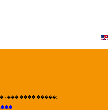
 - ��� ���� �����;
.
 ���