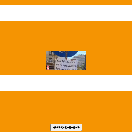
��� ����
�����..