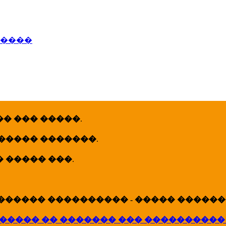
�����
� ��� �����
.
 ����� �������
.
� ����� ���
.
������ ���������� - ����� �������
����� �� ������� ��� ����������