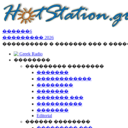
������
6
���������
2026
���������� � ������� ��� � ���
Greek Radio
��������
��������� ��������
�������
������������
��������
�������
������� ���
����������
�������
Editorial
������ ��������
��������� ���