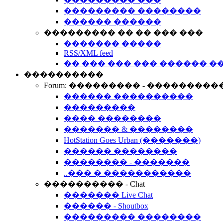
��������� ��������
������ ������
��������� �� �� ��� ���
������� �����
RSS/XML feed
�� ��� ��� ��� ������ �
����������
Forum: ��������� - ���������
������ ����������
���������
���� ��������
������� & ��������
HotStation Goes Urban (�������)
������ ��������
�������� - �������
..��� � �����������
���������� - Chat
������� Live Chat
������ - Shoutbox
��������� ��������