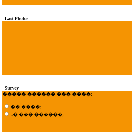
Last Photos
Survey
����� ������ ��� ����;
�� ����;
..� ��� ������;