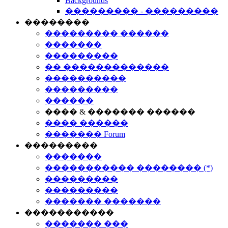
Backgrounds
��������� - ���������
��������
��������� ������
�������
���������
�� �������������
����������
���������
������
���� & ������� ������
���� ������
������� Forum
���������
�������
����������� �������� (*)
���������
���������
������� �������
�����������
������� ���