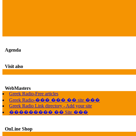
Agenda
Visit also
WebMasters
Greek Radio-Free articles
Greek Radio-��� ��� �� site ���
Greek Radio Link directory - Add your site
��������� �� Site ���
OnLine Shop