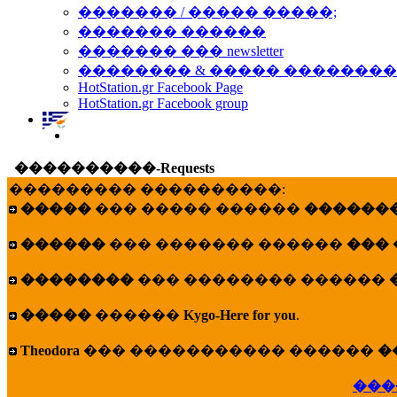
������� / ����� �����;
������� ������
������� ��� newsletter
�������� & ����� �������
HotStation.gr Facebook Page
HotStation.gr Facebook group
����������-Requests
��������� ����������:
�����
��� ����� ������
�������
������
��� ������� ������
���
��������
��� �������� ������
�����
������
Kygo-Here for you
.
Theodora
��� ����������� ������
�
���