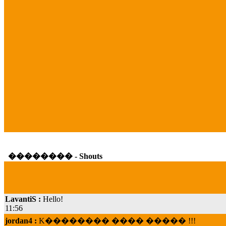
�������� - Shouts
LavantiS :
Hello!
11:56
jordan4 :
K�������� ���� ����� !!!
19:45