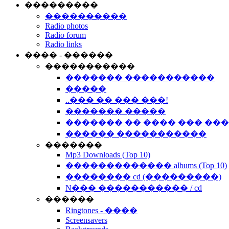
���������
����������
Radio photos
Radio forum
Radio links
���� - ������
�����������
������� �����������
�����
..��� �� ��� ���!
������� �����
������� �� ���� ��� ��
������ �����������
�������
Mp3 Downloads (Top 10)
������������� albums (Top 10)
�������� cd (���������)
N��� ����������� / cd
������
Ringtones - ����
Screensavers