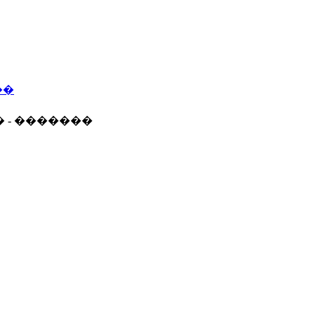
��
� - �������