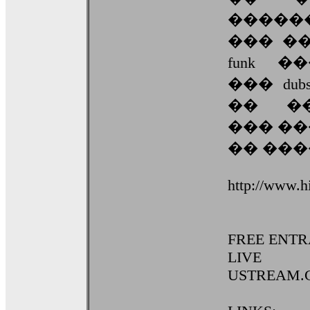
�����
��� �� 
funk 
��� dubs
�� �
��� ��
�� ���
http://www.h
FREE ENT
LIVE 
USTREAM.