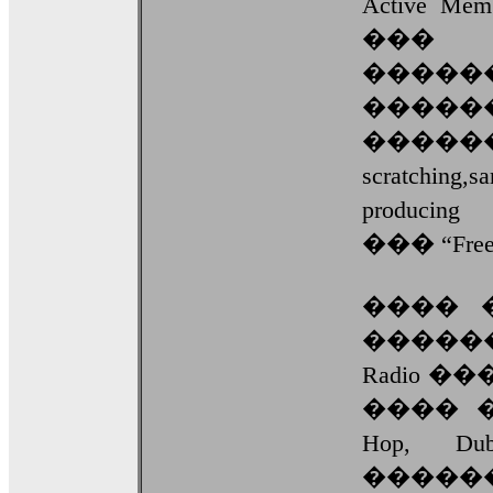
Active 
��
�����
�����
���
scratching
produc
��� “Freest
���� 
�������
Radio 
���� �
Hop, Du
����