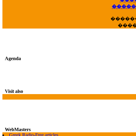
��
�����
�����
���
Agenda
Visit also
WebMasters
G
Greek Radio-Free articles