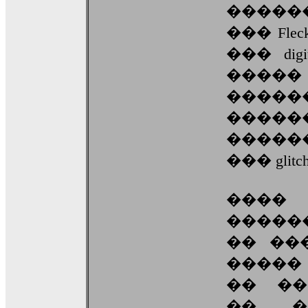
�����
��� Fleck
��� digi
��
�����
�����
������ 
��� gli
����
������
�� ��
����� �
�� ��
�� ���