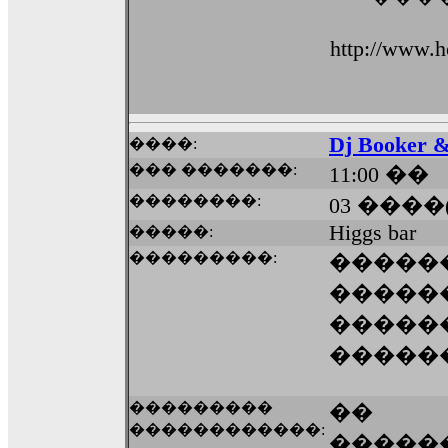
http://www.ho
Dj Booker &
����:
��� �������:
11:00 ��
��������:
03 ����
Higgs bar
�����:
���������:
�����
������
�����
�����
���������
�� �
������������:
����