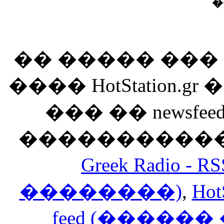
�
�� ����� ��
���� HotStation
��� �� newsfeed
������������
Greek Radio 
��������)
,
Hot
feed (�����