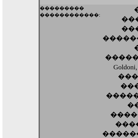
���������
������������:
��
��
�����
������
Goldo
��
��
�����
�
����
����
�����