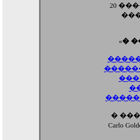
20 ��
���
«
� 
�����
�����
���
�
������
� ��
Carlo G