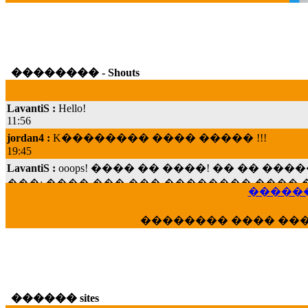
�������� - Shouts
LavantiS :
Hello!
11:56
jordan4 :
K�������� ���� ����� !!!
19:45
LavantiS :
ooops! ���� �� ����! �� �� �
���; ���� ��� ��� �������� ���� �
15:07
������
Dimitris_P :
���� ����� �������� ���� 
21:20
�������� ���� ��
LavantiS :
����� ���� ������� ��� ���
������� �����?" ..............���� �
�������...
16:40
veronica :
E���� 2012 ��� ����� ��� ��
������ sites