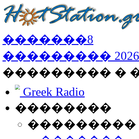
�������
8
���������
202
��������� �
Greek Radio
��������
���������