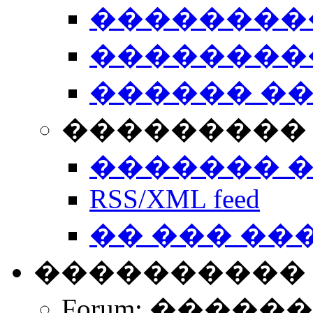
��������
��������
������ �
��������� 
������� 
RSS/XML feed
�� ��� ��
����������
Forum: �����