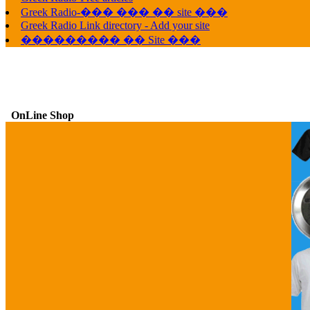
Greek Radio-��� ��� �� site ���
Greek Radio Link directory - Add your site
��������� �� Site ���
OnLine Shop
G