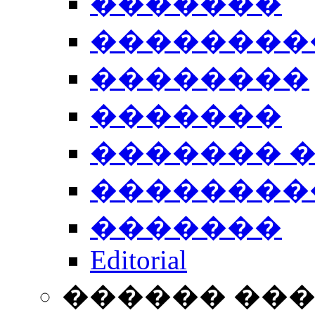
�������
��������
��������
�������
������� 
��������
�������
Editorial
������ ��