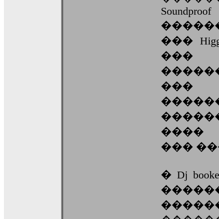
Soundpro
�����
��� Higg
��
�����
���
����
�����
����
��� ��
� Dj bo
���
�����