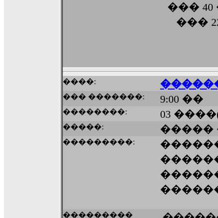
��� 4
��� 
����:
�����
��� �������:
9:00 ��
��������:
03 ����
�����:
�����
���������:
�����
������
�����
�����
���������
�����