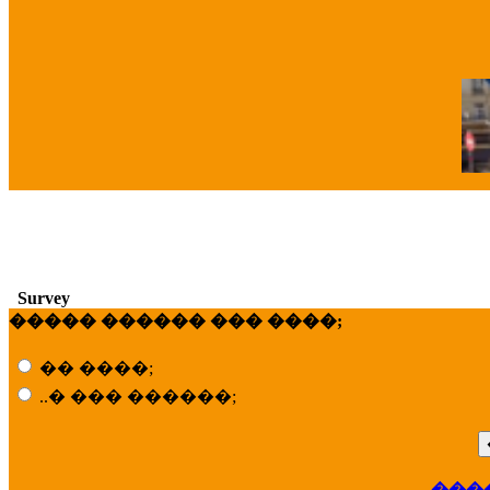
�
Survey
����� ������ ��� ����;
�� ����;
..� ��� ������;
���