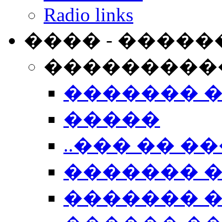
Radio links
���� - �����
���������
������� 
�����
..��� �� ��
������� 
������� �