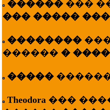
������
��� �
��� ����� ��
��������
��
������
� ����
�����
�����
Theodora
��� ��