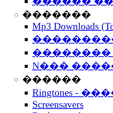
������ �
�������
Mp3 Downloads (To
�����������
�������� 
N��� �����
������
Ringtones - ��
Screensavers