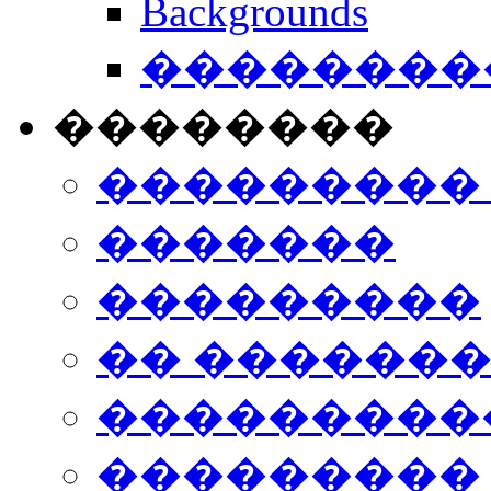
Backgrounds
���������
��������
���������
�������
���������
�� ������
���������
���������