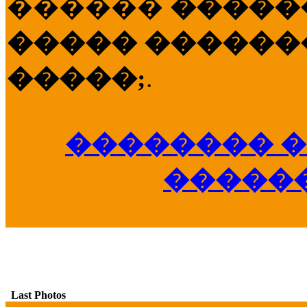
������
�����
����� �������
�����;
.
�������� �
�����
Last Photos