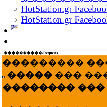
HotStation.gr Facebo
HotStation.gr Faceboo
����������-Requests
��������� ��
�����
��� ��
�������� ���