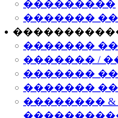
���������
������� �
����������
������� �
������� / �
������� �
������� ��� n
�������� &
���������