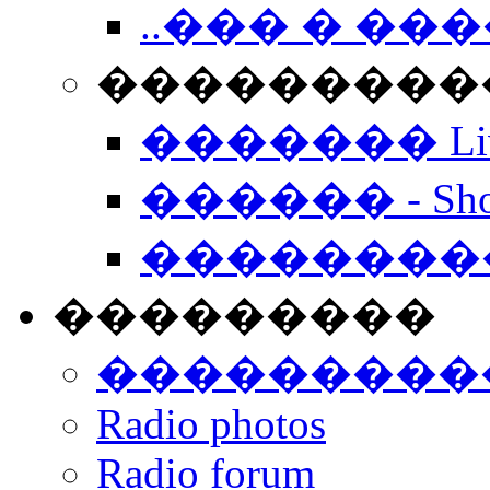
..��� � �
���������� -
������� Live
������ - Sho
��������
���������
���������
Radio photos
Radio forum