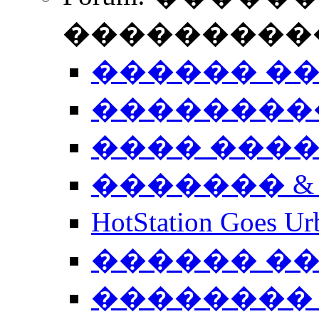
����������
������ �
��������
���� ���
������� &
HotStation Goe
������ �
�������� 