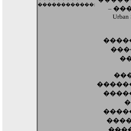
������������:
– ��
Urban 
����
����
��
��
�����
����
�
����
����
���