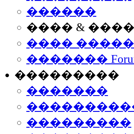
������
���� & ���
���� ����
������� Foru
���������
�������
����������
���������