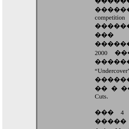
��
�����
competition
�����
��� 
�����
2000 �
����
“Underco
�����
�� � 
Cuts.
��� 4
�����