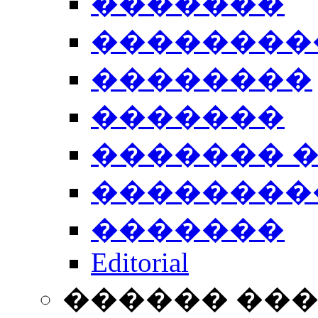
�������
��������
��������
�������
������� 
��������
�������
Editorial
������ ��