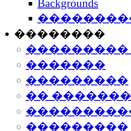
Backgrounds
���������
��������
���������
�������
���������
�� ������
���������
���������