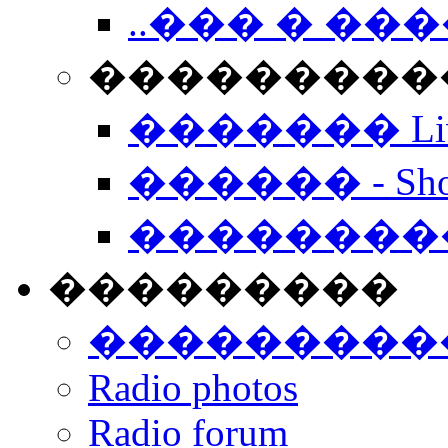
..��� � �
���������� -
������� Live
������ - Sho
��������
���������
���������
Radio photos
Radio forum