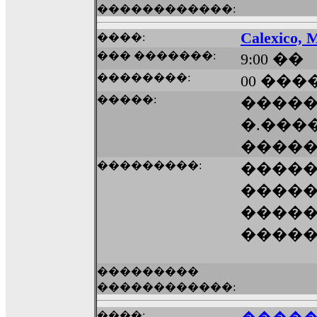
������������:
Calexico, 
����:
��� �������:
9:00 ��
��������:
00 ����
�����:
����
�.���
�����
���������:
����
�����
����
����
���������
������������:
����: