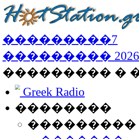
���������
7
���������
202
��������� � 
Greek Radio
��������
���������