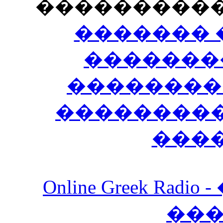
���������
������� 
�������
��������
����������
���
Online Greek Ra
��