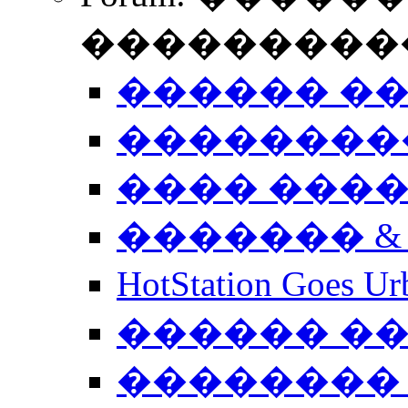
����������
������ �
��������
���� ���
������� &
HotStation Goe
������ �
�������� 