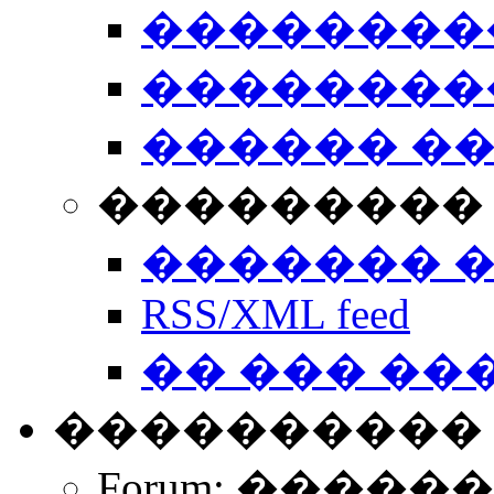
��������
��������
������ �
��������� 
������� 
RSS/XML feed
�� ��� ��
����������
Forum: �����