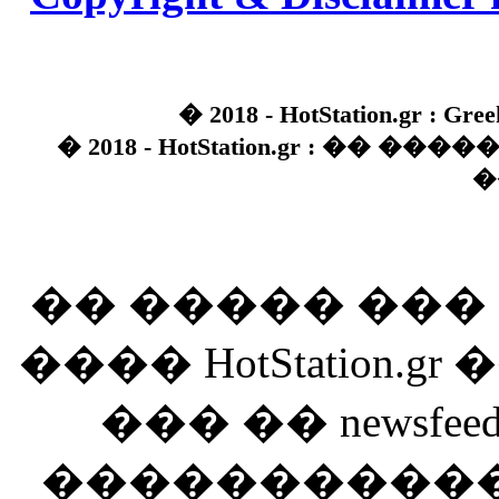
� 2018 - HotStation.gr : Gree
� 2018 - HotStation.gr : �� 
�
�� ����� ��
���� HotStation
��� �� newsfeed
������������