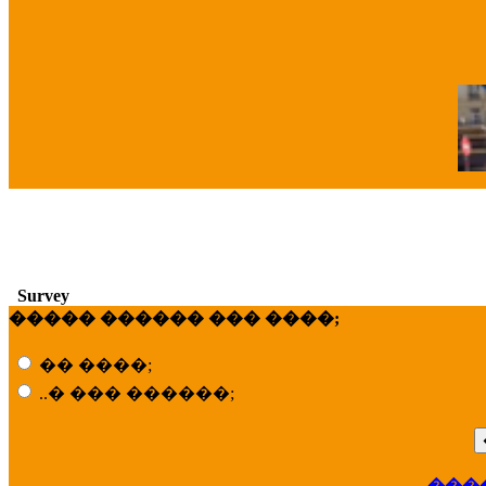
�
Survey
����� ������ ��� ����;
�� ����;
..� ��� ������;
���