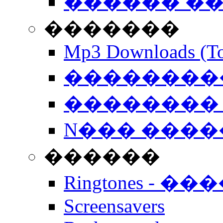
������ �
�������
Mp3 Downloads (To
�����������
�������� 
N��� �����
������
Ringtones - ��
Screensavers