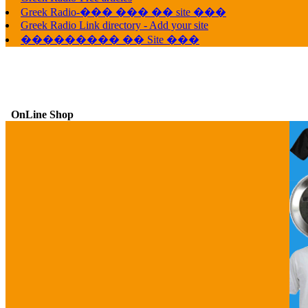
Greek Radio-��� ��� �� site ���
Greek Radio Link directory - Add your site
��������� �� Site ���
OnLine Shop
G