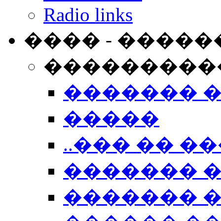
Radio links
���� - �����
���������
������� 
�����
..��� �� ��
������� 
������� �