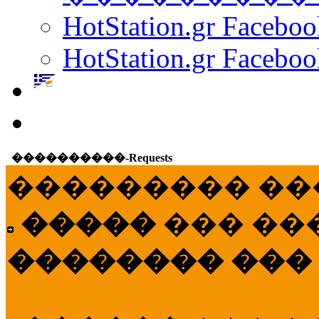
HotStation.gr Facebo
HotStation.gr Faceboo
����������-Requests
��������� ��
�����
��� ��
�������� ���