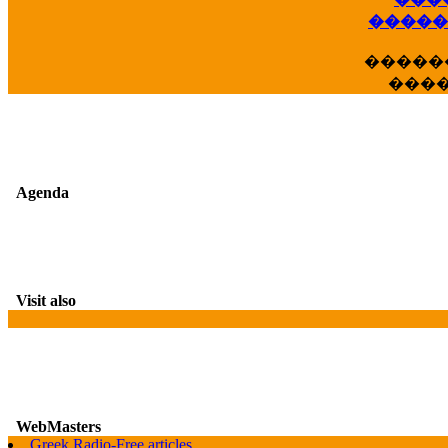
��
�����
�����
���
Agenda
Visit also
WebMasters
G
Greek Radio-Free articles