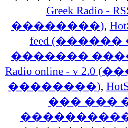
Greek Radio 
��������)
,
Hot
feed (�����
������� ���
Radio online - v 
��������)
,
HotS
��� ���
�����������