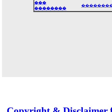
���
�������
��������
Copyright & Disclaimer 