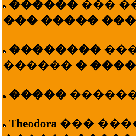
������
��� �
��� ����� ��
��������
��
������
� ����
�����
�����
Theodora
��� ��