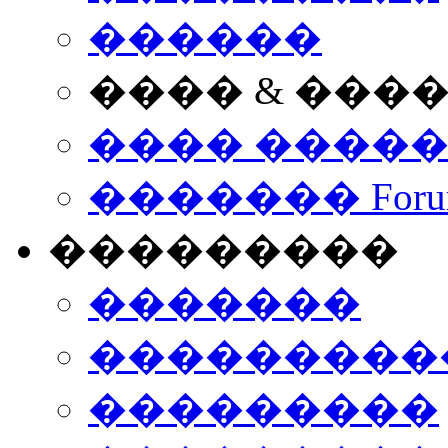
������
���� & ���
���� ����
������� Foru
���������
�������
����������
���������