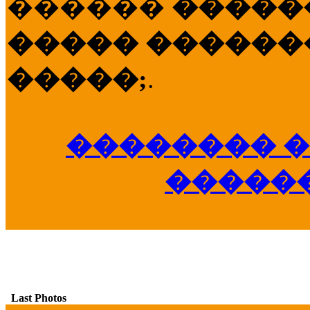
������
�����
����� �������
�����;
.
�������� �
�����
Last Photos