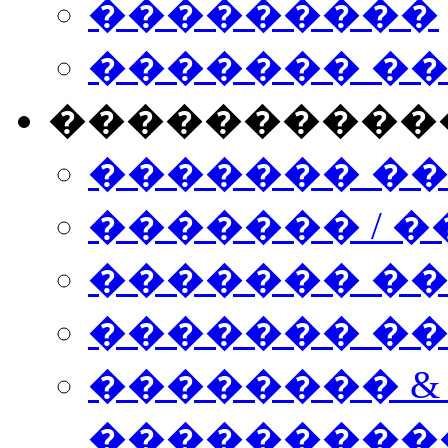
���������
������� �
����������
������� �
������� / �
������� �
������� ��� n
�������� &
���������