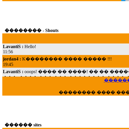
�������� - Shouts
LavantiS :
Hello!
11:56
jordan4 :
K�������� ���� ����� !!!
19:45
LavantiS :
ooops! ���� �� ����! �� �� �
���; ���� ��� ��� �������� ���� �
15:07
������
Dimitris_P :
���� ����� �������� ���� 
21:20
�������� ���� ��
LavantiS :
����� ���� ������� ��� ���
������� �����?" ..............���� �
�������...
16:40
veronica :
E���� 2012 ��� ����� ��� ��
������ sites