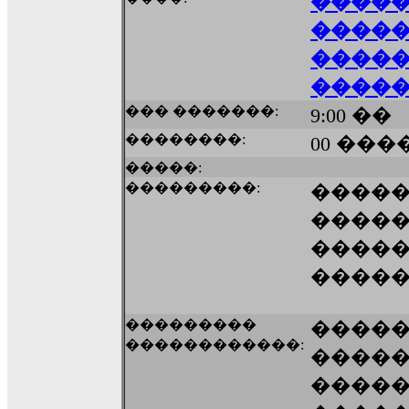
����
�����
�����
�����
��� �������:
9:00 ��
��������:
00 ����
�����:
���������:
����
�����
����
����
���������
����
������������:
�����
�����