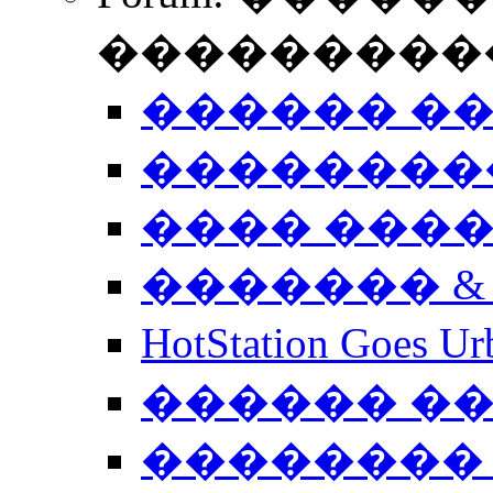
����������
������ �
��������
���� ���
������� &
HotStation Goe
������ �
�������� 