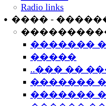
Radio links
���� - �����
���������
������� 
�����
..��� �� ��
������� 
������� �