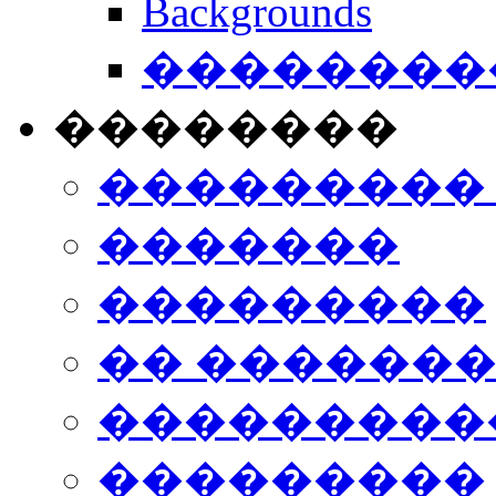
Backgrounds
���������
��������
���������
�������
���������
�� ������
���������
���������