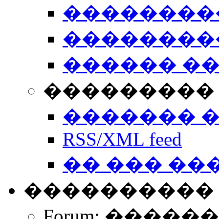
��������
��������
������ �
��������� 
������� 
RSS/XML feed
�� ��� ��
����������
Forum: �����