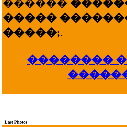
������
�����
����� �������
�����;
.
�������� �
�����
Last Photos