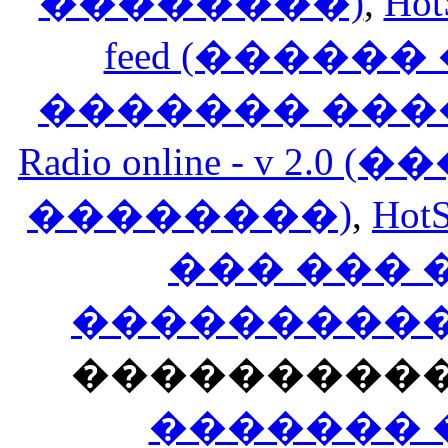
��������)
,
Hot
feed (�����
������� ���
Radio online - v 
��������)
,
HotS
��� ���
�����������
���������
������� 