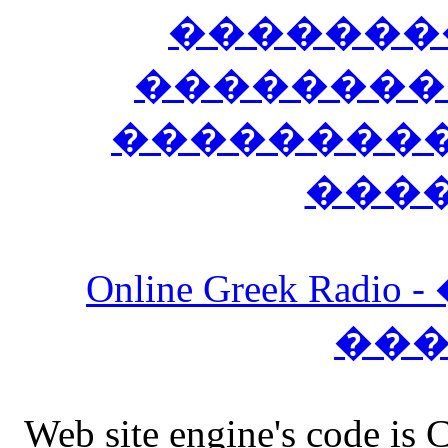
�������
��������
����������
���
Online Greek Ra
��
Web site engine's code is