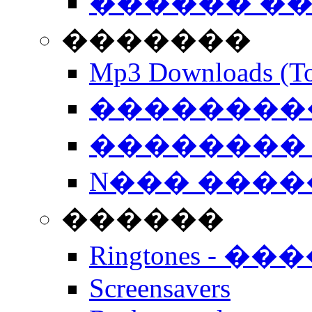
������ �
�������
Mp3 Downloads (To
�����������
�������� 
N��� �����
������
Ringtones - ��
Screensavers