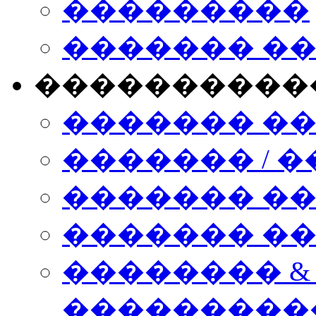
���������
������� �
����������
������� �
������� / �
������� �
������� ��� n
�������� &
���������