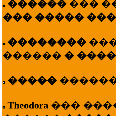
������
��� �
��� ����� ��
��������
��
������
� ����
�����
�����
Theodora
��� ��