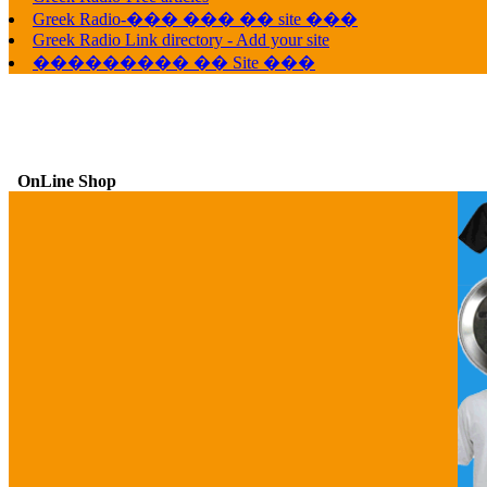
Greek Radio-��� ��� �� site ���
Greek Radio Link directory - Add your site
��������� �� Site ���
OnLine Shop
G