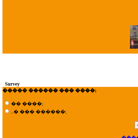
�
Survey
����� ������ ��� ����;
�� ����;
..� ��� ������;
���