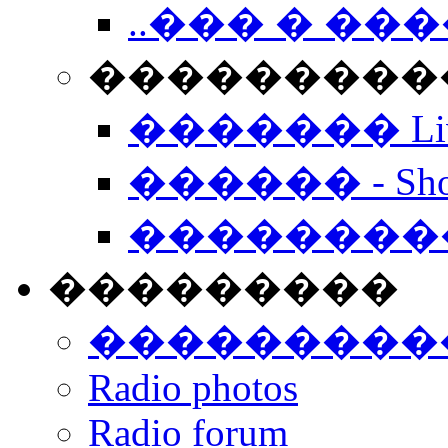
..��� � �
���������� -
������� Live
������ - Sho
��������
���������
���������
Radio photos
Radio forum