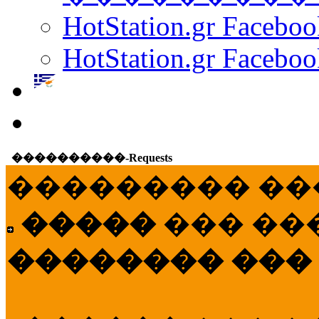
HotStation.gr Facebo
HotStation.gr Faceboo
����������-Requests
��������� ��
�����
��� ��
�������� ���