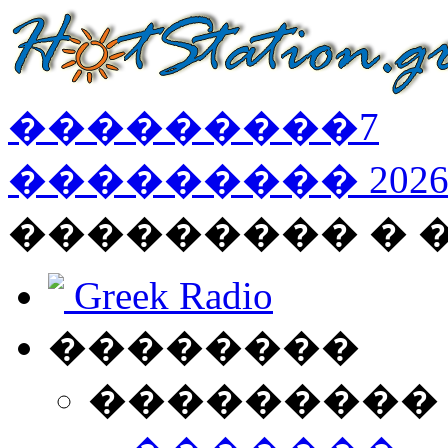
���������
7
���������
202
��������� � 
Greek Radio
��������
���������