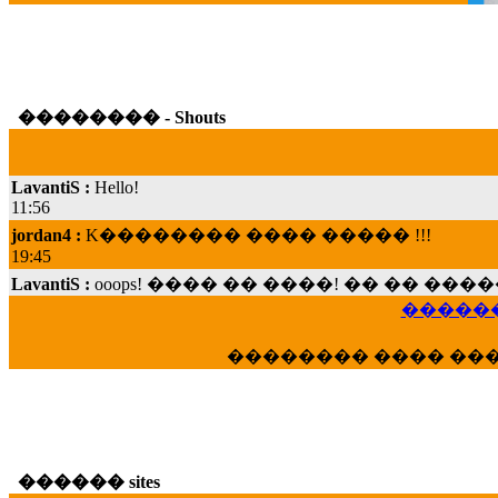
�������� - Shouts
LavantiS :
Hello!
11:56
jordan4 :
K�������� ���� ����� !!!
19:45
LavantiS :
ooops! ���� �� ����! �� �� �
���; ���� ��� ��� �������� ���� �
15:07
������
Dimitris_P :
���� ����� �������� ���� 
�������� ���� ��
21:20
LavantiS :
����� ���� ������� ��� ���
������� �����?" ..............���� �
�������...
16:40
������ sites
veronica :
E���� 2012 ��� ����� ��� ��