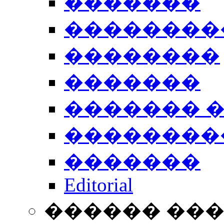
�������
��������
��������
�������
������� 
��������
�������
Editorial
������ ��