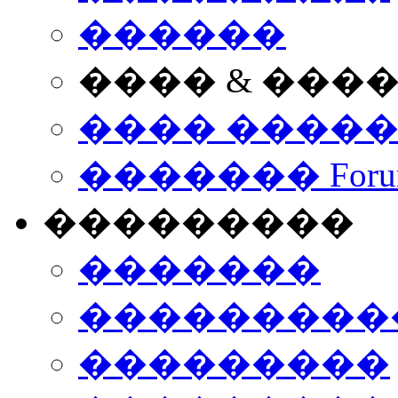
������
���� & ���
���� ����
������� Foru
���������
�������
����������
���������