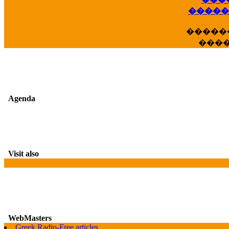
��
�����
�����
���
Agenda
Visit also
WebMasters
Greek Radio-Free articles
G