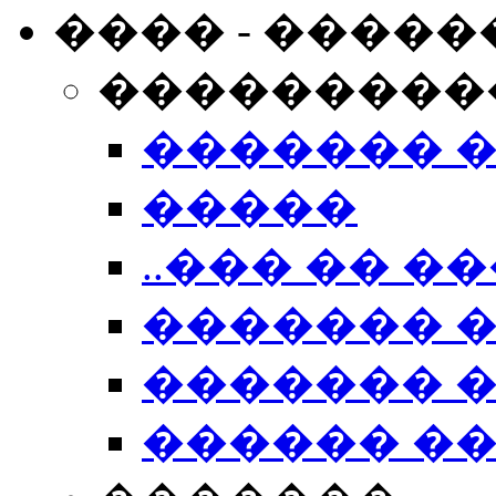
���� - �����
���������
������� 
�����
..��� �� ��
������� 
������� �
������ �