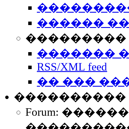
��������
������ �
��������� 
������� 
RSS/XML feed
�� ��� ��
����������
Forum: �����
����������