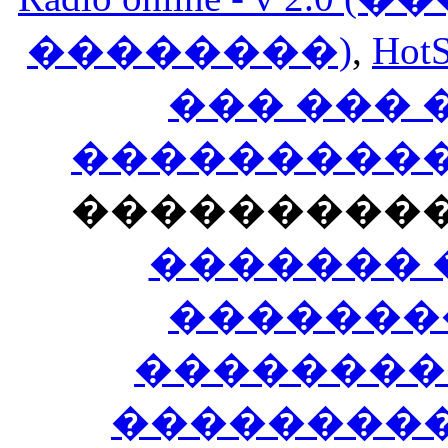
��������)
,
HotS
��� ���
�����������
���������
������� 
�������
��������
����������