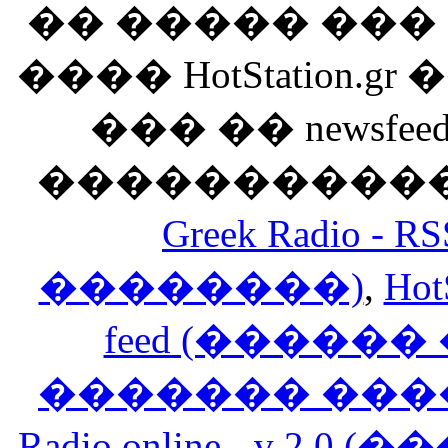
�� ����� ��
���� HotStation
��� �� newsfeed
������������
Greek Radio 
��������)
,
Hot
feed (�����
������� ���
Radio online - v 