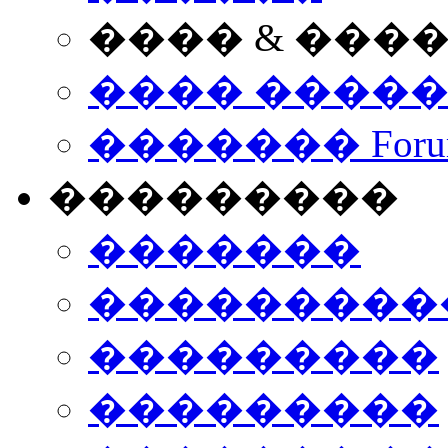
���� & ���
���� ����
������� Foru
���������
�������
����������
���������
���������