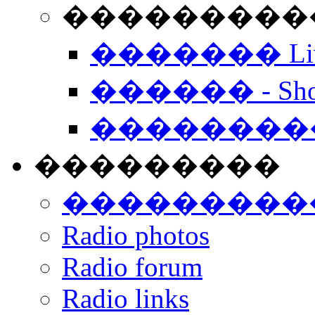
���������� -
������� Live
������ - Sho
��������
���������
���������
Radio photos
Radio forum
Radio links