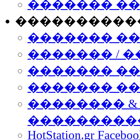
������� �
����������
������� �
������� / �
������� �
������� ��� n
�������� &
���������
HotStation.gr Facebo