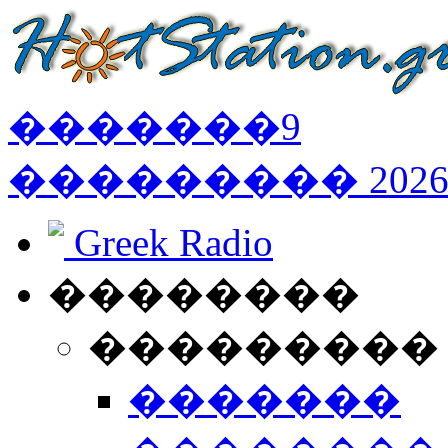
�������
9
���������
202
Greek Radio
��������
���������
�������