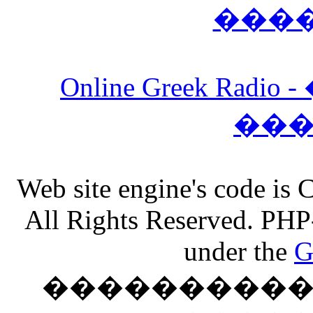
���
Online Greek Ra
��
Web site engine's code is
All Rights Reserved. PHP
under the
G
���������� �