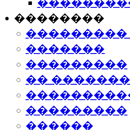
���������
��������
���������
�������
���������
�� ������
���������
���������
������