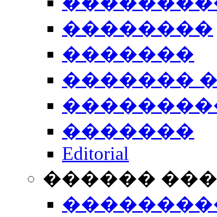
��������
��������
�������
������� 
��������
�������
Editorial
������ ��
��������