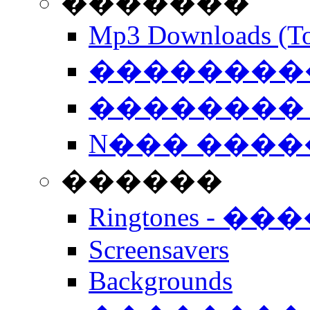
�������
Mp3 Downloads (To
�����������
�������� 
N��� �����
������
Ringtones - ��
Screensavers
Backgrounds