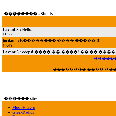
�������� - Shouts
LavantiS :
Hello!
11:56
jordan4 :
K�������� ���� ����� !!!
19:45
LavantiS :
ooops! ���� �� ����! �� �� �
���; ���� ��� ��� �������� ���� �
15:07
������
Dimitris_P :
���� ����� �������� ���� 
21:20
�������� ���� ��
LavantiS :
����� ���� ������� ��� ���
������� �����?" ..............���� �
�������...
16:40
veronica :
E���� 2012 ��� ����� ��� ��
������ sites
������� ��������� ���� ������ 
MusicHeaven
16:39
GreekRadios
veronica :
[
URL
] ���� ���;