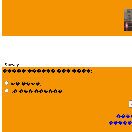
�
Survey
����� ������ ��� ����;
�� ����;
..� ��� ������;
���
��
�����