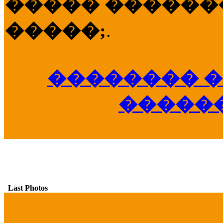
����� �������
�����;
.
�������� �
�����
Last Photos