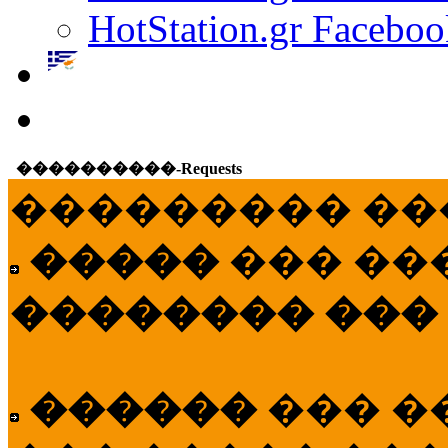
HotStation.gr Faceboo
����������-Requests
��������� ��
�����
��� ��
�������� ���
������
��� �