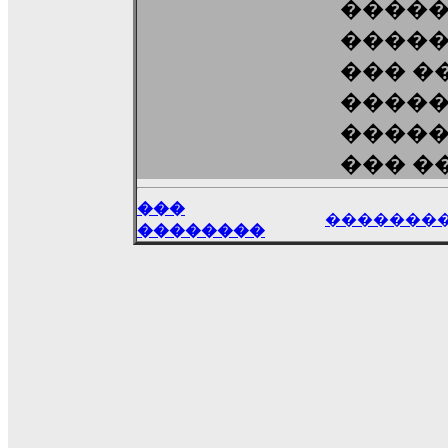
�����
�����
��� �
�����
�����
��� ��
���
�������
��������