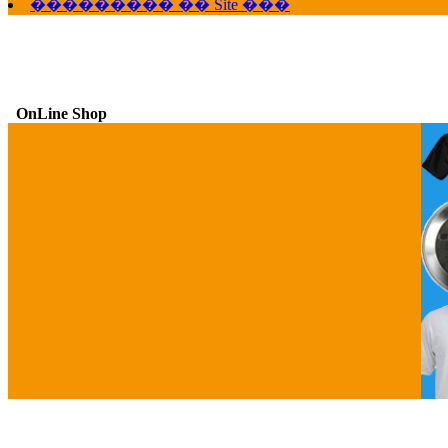
��������� �� Site ���
OnLine Shop
G