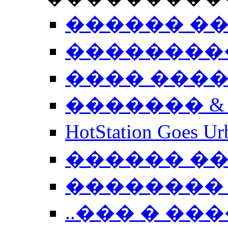
������ �
��������
���� ���
������� &
HotStation Goe
������ �
�������� 
..��� � �