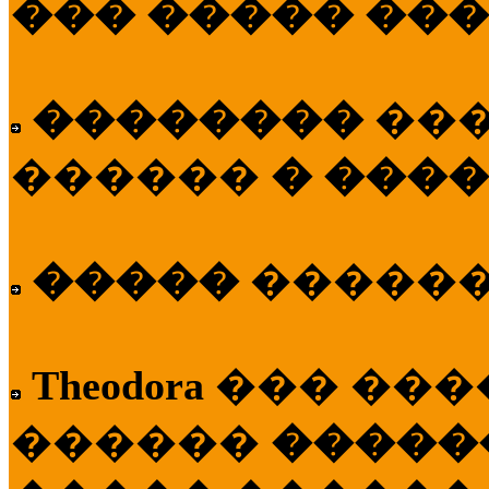
��� ����� ��
��������
��
������
� ����
�����
�����
Theodora
��� ��
������
�����