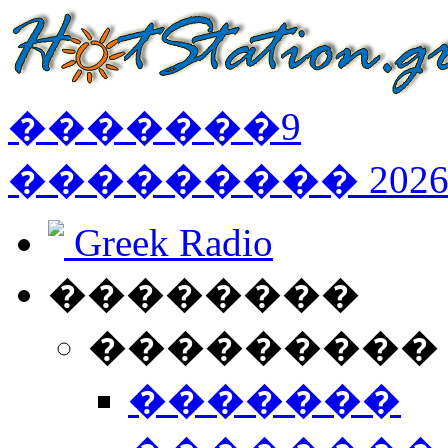
�������
9
���������
202
Greek Radio
��������
���������
�������