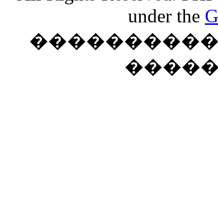
under the
G
���������� �
����