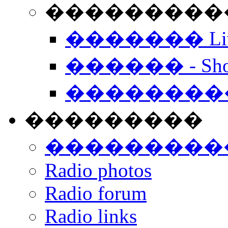
���������� -
������� Live
������ - Sho
��������
���������
���������
Radio photos
Radio forum
Radio links