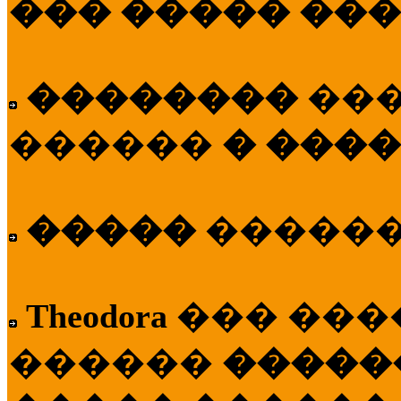
��� ����� ��
��������
��
������
� ����
�����
�����
Theodora
��� ��
������
�����