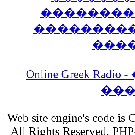
��������
����������
���
Online Greek Ra
��
Web site engine's code is
All Rights Reserved. PHP