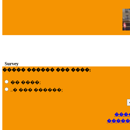
�
Survey
����� ������ ��� ����;
�� ����;
..� ��� ������;
���
��
�����