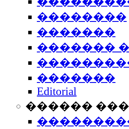
��������
��������
�������
������� 
��������
�������
Editorial
������ ��
��������