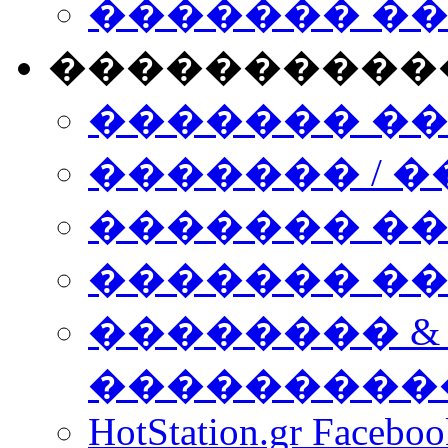
������� �
����������
������� �
������� / �
������� �
������� ��� n
�������� &
���������
HotStation.gr Facebo