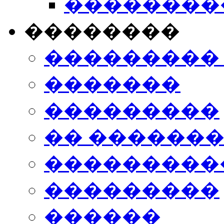
���������
��������
���������
�������
���������
�� ������
���������
���������
������