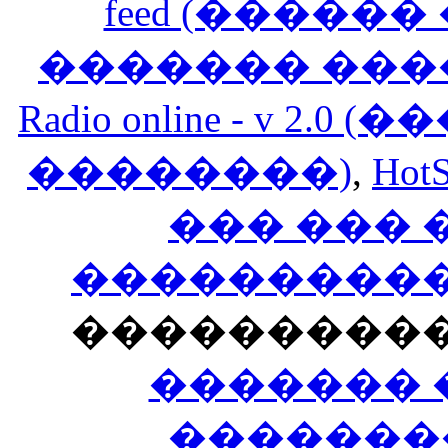
feed (�����
������� ���
Radio online - v 
��������)
,
HotS
��� ���
�����������
���������
������� 
�������