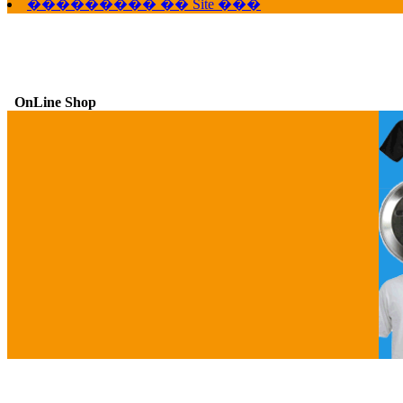
��������� �� Site ���
OnLine Shop
G