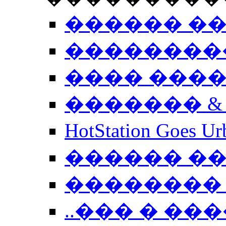
������ �
��������
���� ���
������� &
HotStation Goe
������ �
�������� 
..��� � �