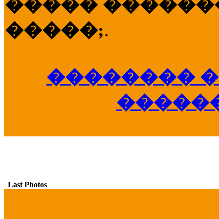
����� �������
�����;
.
�������� �
�����
Last Photos