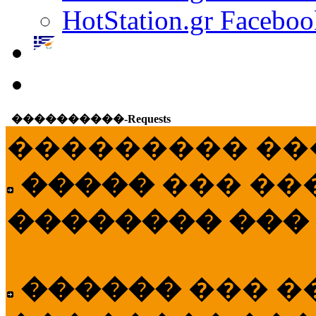
HotStation.gr Faceboo
����������-Requests
��������� ��
�����
��� ��
�������� ���
������
��� �