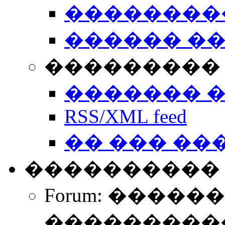
��������
������ �
��������� 
������� 
RSS/XML feed
�� ��� ��
����������
Forum: �����
����������