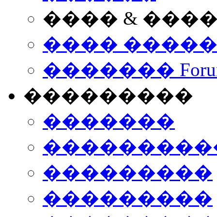
���� & ���
���� ����
������� Foru
���������
�������
����������
���������
���������