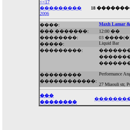
��� ��� ������ '������'...
<<17
17:14
���������
18 ��������
2006
LavantiS :
Echo, ���� �� ������� �� ��
�������������� ��������!
����
Maxh Lamar &
����:
������ �� �����.. "������" ��� �������
��� �������:
12:00 ��
15:33
��������:
03 ����(�
echo :
��������� ����, ��������� ��� 
Liquid Bar
�����:
����� ��������� �� �����������
���������:
������
������! ��� ������ �� �����...
�������
14:16
������
LavantiS :
������� ���� ���� ������;
18:01
Performance An
���������
������������:
27 Miaouli str, P
���
�������
��������