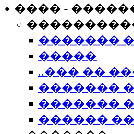
���� - �����
���������
������� 
�����
..��� �� ��
������� 
������� �
������ �