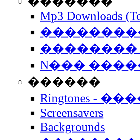
�������
Mp3 Downloads (To
�����������
�������� 
N��� �����
������
Ringtones - ��
Screensavers
Backgrounds