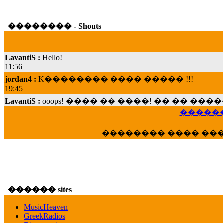
�������� - Shouts
LavantiS :
Hello!
11:56
jordan4 :
K�������� ���� ����� !!!
19:45
LavantiS :
ooops! ���� �� ����! �� �� �
���; ���� ��� ��� �������� ���� �
15:07
������
Dimitris_P :
���� ����� �������� ���� 
�������� ���� ��
21:20
LavantiS :
����� ���� ������� ��� ���
������� �����?" ..............���� �
�������...
16:40
������ sites
veronica :
E���� 2012 ��� ����� ��� ��
������� ��������� ���� ������ 
MusicHeaven
16:39
GreekRadios