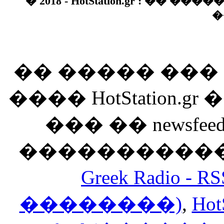
� 2018 - HotStation.gr : �� 
�
�� ����� ��
���� HotStation
��� �� newsfeed
������������
Greek Radio 
��������)
,
Hot