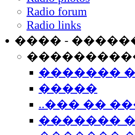
Radio forum
Radio links
���� - �����
���������
������� 
�����
..��� �� ��
������� 