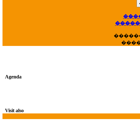
���
��
�����
�����
���
Agenda
Visit also