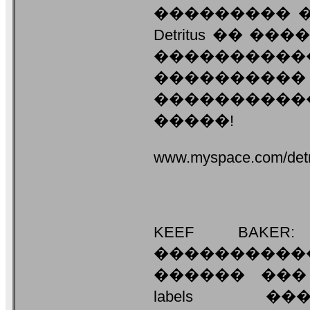
��������� ��� 
Detritus �� 
����������
���������� 
����������
�����!
www.myspace.com/detr
KEEF BAKE
����������
������ ���
labels �