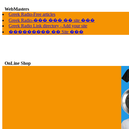
WebMasters
G
Greek Radio-Free articles
Greek Radio-��� ��� �� site ���
Greek Radio Link directory - Add your site
��������� �� Site ���
OnLine Shop