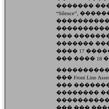
������� ���
“Silence”, ��
����������
����������
��� ������
������� ��
���� 17 ���
��� ���� 18 
����������� �
��� Front Line A
��� ���������
�������� ���, �
����������
��� ��� ��