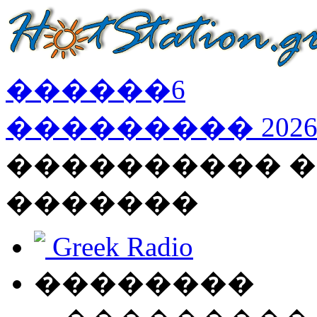
������
6
���������
202
���������� �
�������
Greek Radio
��������