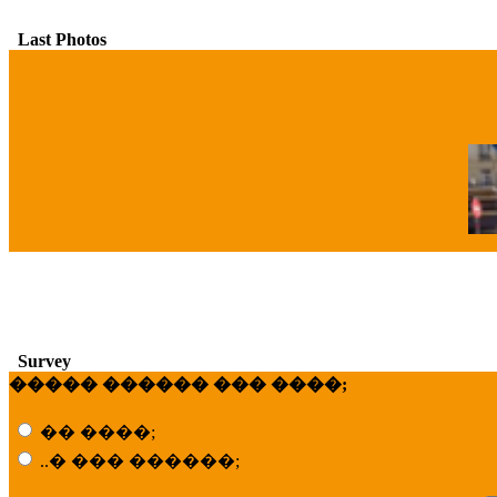
Last Photos
�
Survey
����� ������ ��� ����;
�� ����;
..� ��� ������;