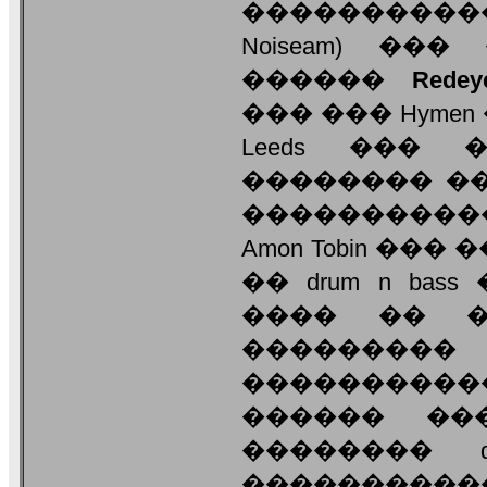
�����������
Noiseam) �
������
Redey
��� ��� Hymen �
Leeds ��� 
�������� �
����������� 
Amon Tobin ��� �
�� drum n bas
���� �� �
��������� 
��������
������ ��
�������� d
���������