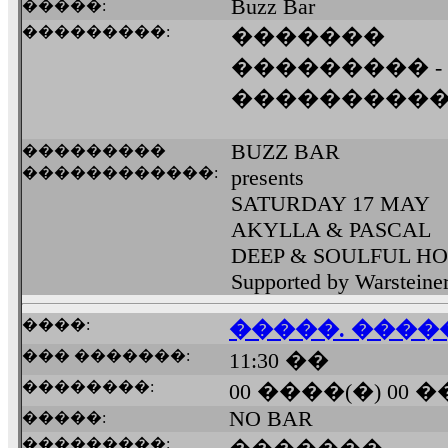
Buzz Bar
�����:
���������:
�������
��������� -
���������
BUZZ BAR
���������
������������:
presents
SATURDAY 17 MAY
AKYLLA & PASCAL
DEEP & SOULFUL H
Supported by Warsteine
����:
�����. �����
��� �������:
11:30 ��
��������:
00 ����(�) 00 
NO BAR
�����:
���������: