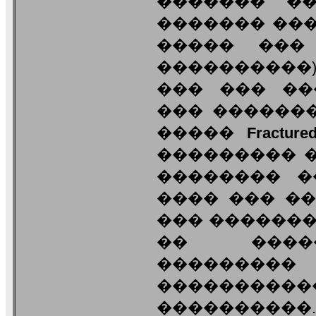
������� �
������� ���
����� ���
����������),
��� ��� ��
��� ��������
�����
Fracture
��������� ����
�������� ��
���� ��� ���
��� ������
�� ����
��������
���������
���������