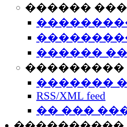
������ ��
��������
��������
������ �
��������� 
������� 
RSS/XML feed
�� ��� ��
����������