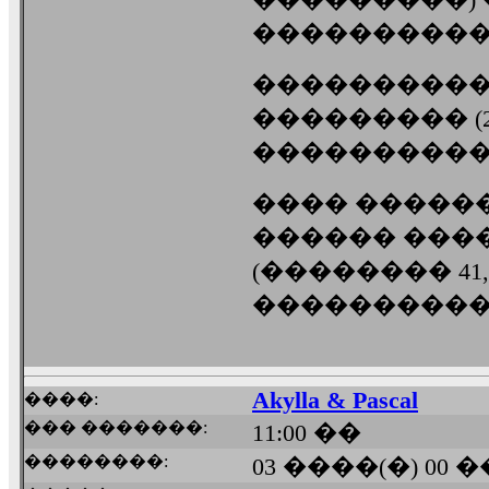
������������ f
���������� 
��������� (26
����������
���� �������
������ ����
(�������� 4
����������: Musi
Akylla & Pascal
����:
��� �������:
11:00 ��
��������:
03 ����(�) 00 