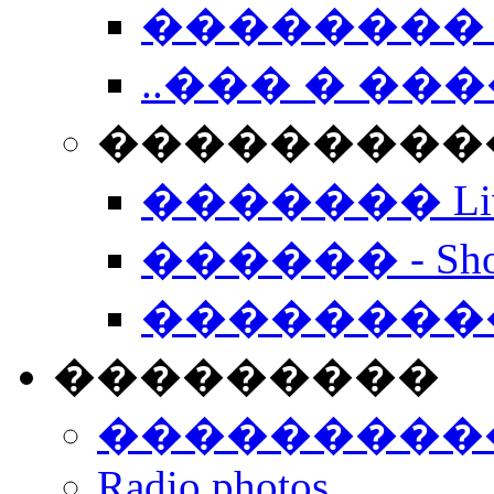
�������� 
..��� � �
���������� -
������� Live
������ - Sho
��������
���������
���������
Radio photos