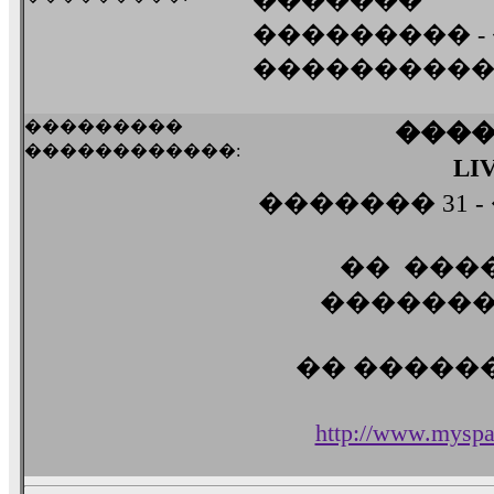
�������
��������� -
���������
���������
������
������������:
LI
������� 31 - 
�� ���
��������
�� ������
http://www.myspa