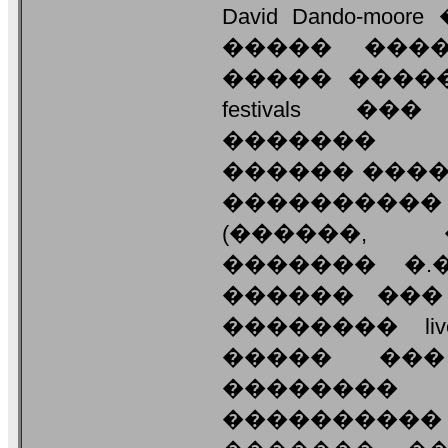
David Dando-m
����� ����
����� ����
festivals 
������� 
������ ���
��������
(������, 
������� �.
������ ���
�������� li
����� ���
��������
���������