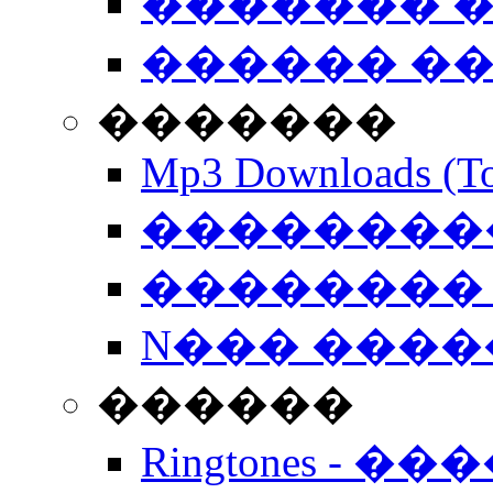
������� �
������ �
�������
Mp3 Downloads (To
�����������
�������� 
N��� �����
������
Ringtones - ��