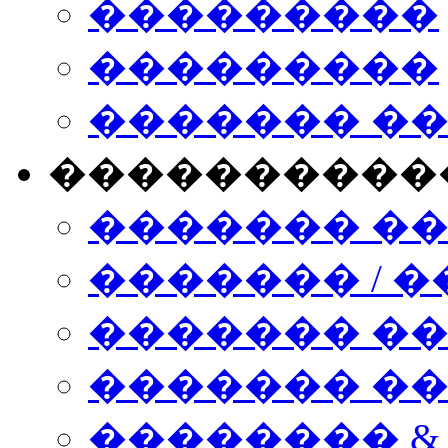
���������
���������
������� �
����������
������� �
������� / �
������� �
������� ��� n
�������� &