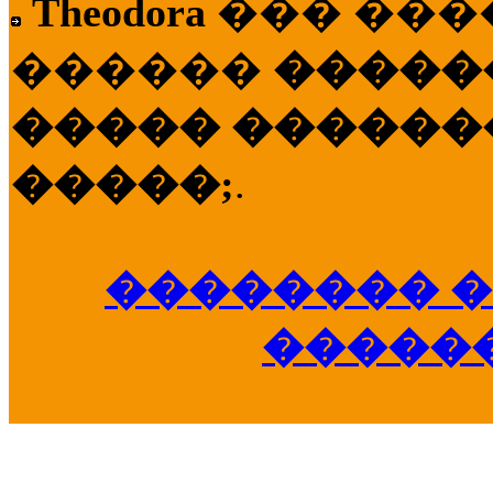
Theodora
��� ��
������
�����
����� �������
�����;
.
�������� �
�����