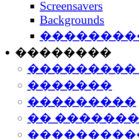
Screensavers
Backgrounds
���������
��������
���������
�������
���������
�� ������
���������