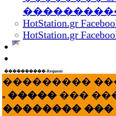
���������
HotStation.gr Facebo
HotStation.gr Faceboo
����������-Requests
��������� ��
�����
��� ��
�������� ���