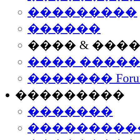
���������
������
���� & ���
���� ����
������� Foru
���������
�������
����������