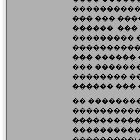
���������� ��
��� ��� ���
������ ��� d
��������� ��
���������� �
��� ������ 
��� �������
�������� ��
������ ���
�� ��������� 
���������� 
����������,
����������� 
���������) 