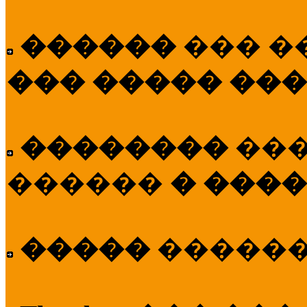
������
��� �
��� ����� ��
��������
��
������
� ����
�����
�����