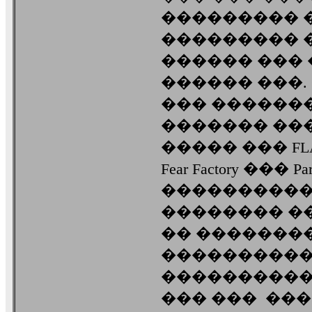
��������� �
��������� 
������ ���
������ ���.
��� ����������
������� ��� �
����� ��� F
Fear Factory ��� P
����������
�������� �
�� �������
����������
���������� �� w
��� ��� ��