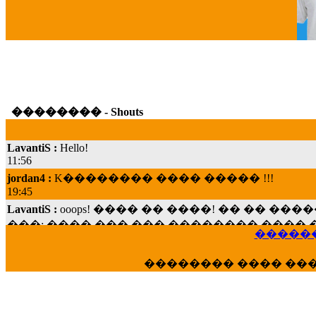
G
�������� - Shouts
LavantiS :
Hello!
11:56
jordan4 :
K�������� ���� ����� !!!
19:45
LavantiS :
ooops! ���� �� ����! �� �� �
���; ���� ��� ��� �������� ���� �
15:07
������
Dimitris_P :
���� ����� �������� ���� 
21:20
�������� ���� ��
LavantiS :
����� ���� ������� ��� ���
������� �����?" ..............���� �
�������...