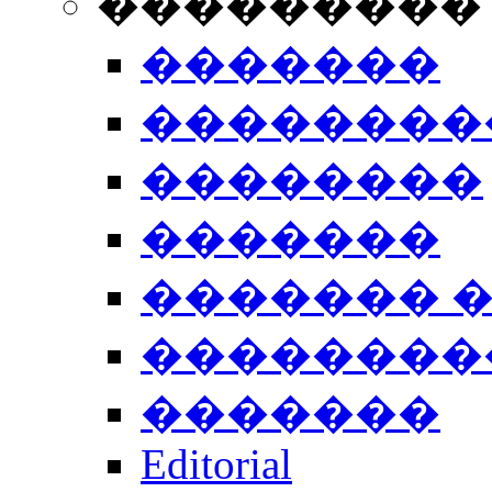
���������
�������
��������
��������
�������
������� 
��������
�������
Editorial