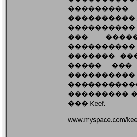
�������
��������
���������
��� �����
����������
������� ��
����� ��
����������
�������
��������� 
��� Keef.
www.myspace.com/keef