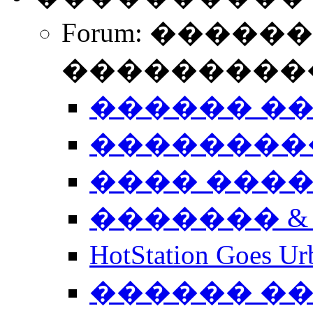
Forum: �����
����������
������ �
��������
���� ���
������� &
HotStation Goe
������ �