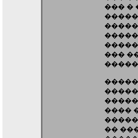
��� �
�����
�����
����
�����
��� ��
�����
�����
�����
�����
���� 
�����
�� ��