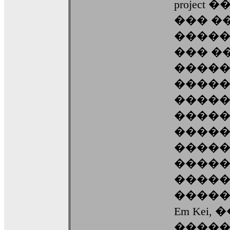
projec
��� �
����
��� �
����
�����
�����
����
�����
����
�����
�����
�����
Em Kei
�����