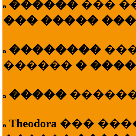
������
��� �
��� ����� ��
��������
��
������
� ����
�����
�����
Theodora
��� ��