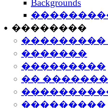
Backgrounds
���������
��������
���������
�������
���������
�� ������
���������
���������