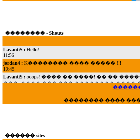
�������� - Shouts
LavantiS :
Hello!
11:56
jordan4 :
K�������� ���� ����� !!!
19:45
LavantiS :
ooops! ���� �� ����! �� �� �
���; ���� ��� ��� �������� ���� �
15:07
������
Dimitris_P :
���� ����� �������� ���� 
21:20
�������� ���� ��
LavantiS :
����� ���� ������� ��� ���
������� �����?" ..............���� �
�������...
16:40
veronica :
E���� 2012 ��� ����� ��� ��
������ sites
������� ��������� ���� ������ 