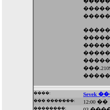
�����
�����
�����
�����
������
�����
�����
������
���.2109
������
����:
Sevek ���
��� �������:
12:00 ��
��������:
03 ����