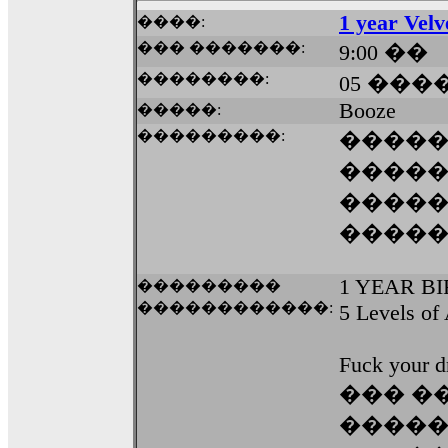
1 year Velv
����:
��� �������:
9:00 ��
��������:
05 ����
Booze
�����:
���������:
����
�����
����
����
1 YEAR B
���������
������������:
5 Levels o
Fuck your d
��� �
������,