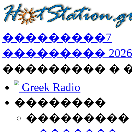
���������
7
���������
202
��������� � 
Greek Radio
��������
���������