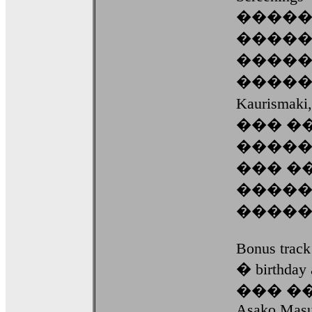
�����
����
����
������
Kaurism
��� �
�����
��� �
�����
�����
Bonus track
� birthda
��� �� 
Asako Masu