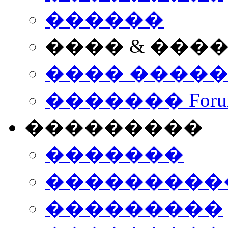
������
���� & ���
���� ����
������� Foru
���������
�������
����������
���������