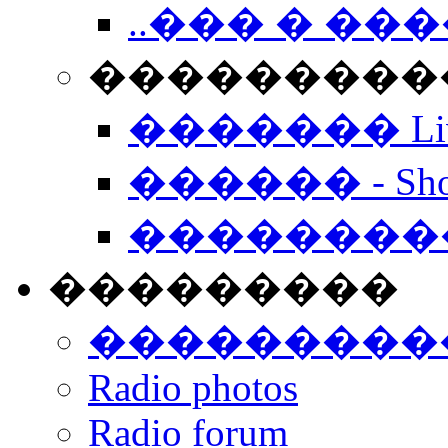
..��� � �
���������� -
������� Live
������ - Sho
��������
���������
���������
Radio photos
Radio forum