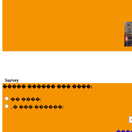
�
Survey
����� ������ ��� ����;
�� ����;
..� ��� ������;
���