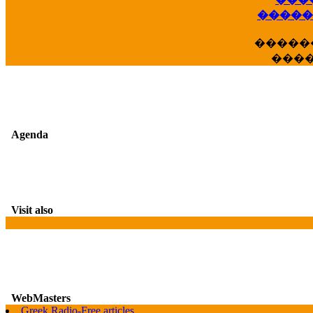
��
�����
�����
���
Agenda
Visit also
WebMasters
G
Greek Radio-Free articles