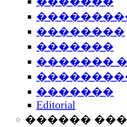
�������
��������
��������
�������
������� 
��������
�������
Editorial
������ ��