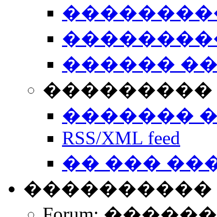
��������
��������
������ �
��������� 
������� 
RSS/XML feed
�� ��� ��
����������
Forum: �����