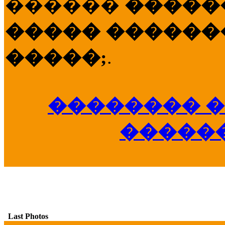
������
�����
����� �������
�����;
.
�������� �
�����
Last Photos