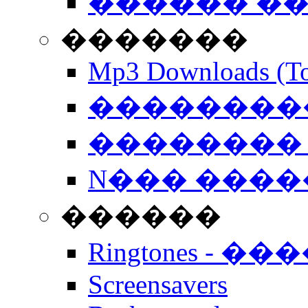
������ �
�������
Mp3 Downloads (To
�����������
�������� 
N��� �����
������
Ringtones - ��
Screensavers