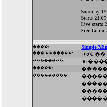
Saturday 15
Starts 21.00
Live starts 
Free Entran
Simple Mi
����:
��� �������:
10:00 ��
��������:
00 ����
�����:
�����
���������:
����
�����
����
����