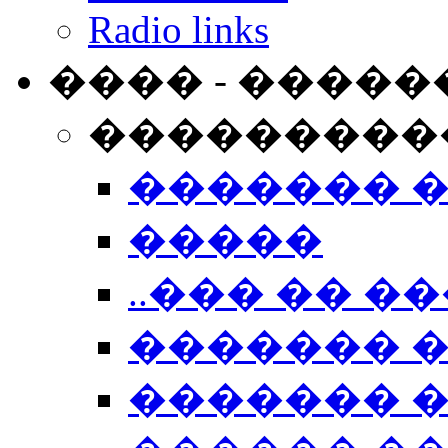
Radio links
���� - �����
���������
������� 
�����
..��� �� ��
������� 
������� �