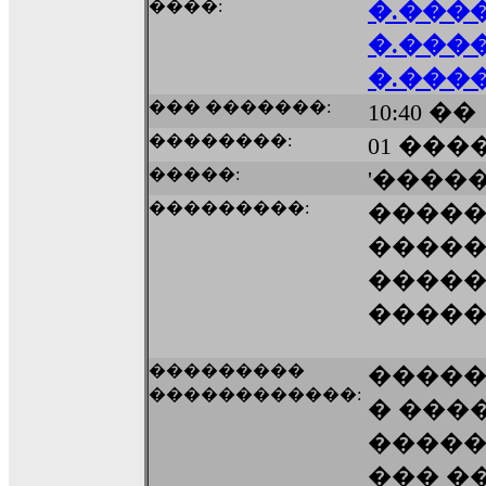
����:
�.���
�.���
�.���
��� �������:
10:40 ��
��������:
01 ����
�����:
'�����
���������:
����
�����
����
����
���������
������ӻ
������������:
� ���
�����
��� �