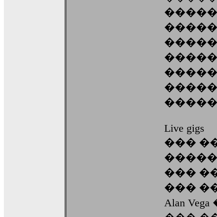
�����
�����
�����
�����
����
�����
�����
Live gigs
��� ���
������
��� �
��� �
Alan Vega 