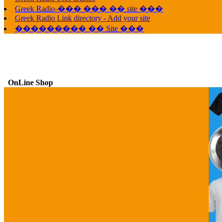
Greek Radio-��� ��� �� site ���
Greek Radio Link directory - Add your site
��������� �� Site ���
OnLine Shop
G