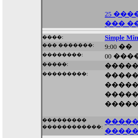
25 ���
��� �
Simple Mi
����:
��� �������:
9:00 ��
��������:
00 ����
�����:
�����
���������:
����
�����
����
����
���������
����
������������:
����