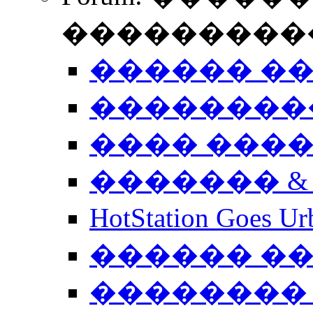
����������
������ �
��������
���� ���
������� &
HotStation Goe
������ �
�������� 