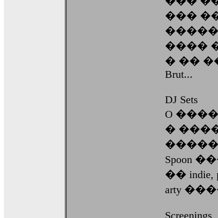
��� ����
��� �
�����
���� ��
� �� �
Brut...
DJ Sets
O ���
� ���
�����
Spoon ���
�� indie, 
arty �
Screenings