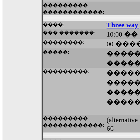
���������
������������:
Three way 
����:
��� �������:
10:00 ��
��������:
00 ����
�����:
�����
����
���������:
����
�����
����
����
���������
(alternat
������������:
6€