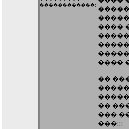
���� 
������������:
������
�����
���� ��
������
�����
�����
���� �
�� ��
�����
�����
�� ��
��� �
���!!!