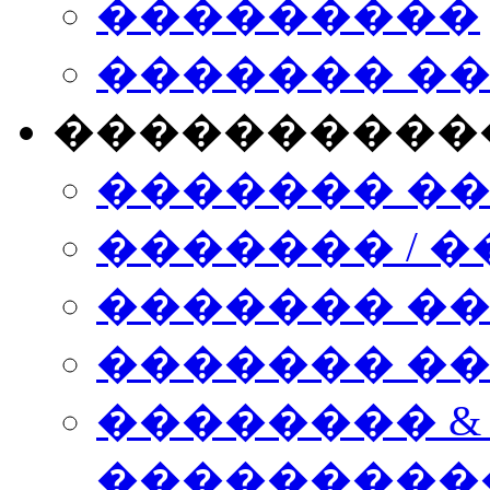
���������
������� �
����������
������� �
������� / �
������� �
������� ��� n
�������� &
���������