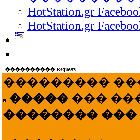
HotStation.gr Facebo
HotStation.gr Faceboo
����������-Requests
��������� ��
�����
��� ��
�������� ���