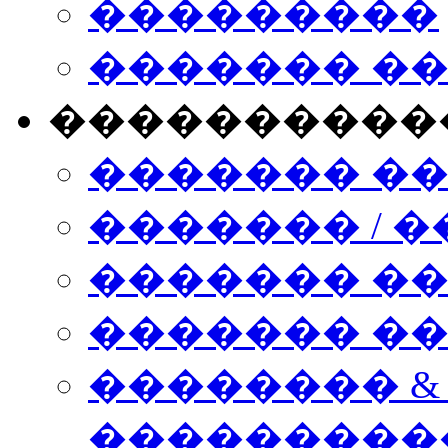
���������
������� �
����������
������� �
������� / �
������� �
������� ��� n
�������� &
���������