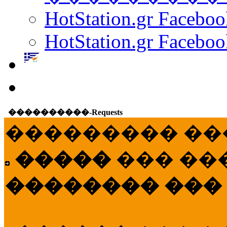
HotStation.gr Facebo
HotStation.gr Faceboo
����������-Requests
��������� ��
�����
��� ��
�������� ���