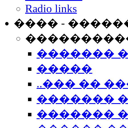
Radio links
���� - �����
���������
������� 
�����
..��� �� ��
������� 
������� �