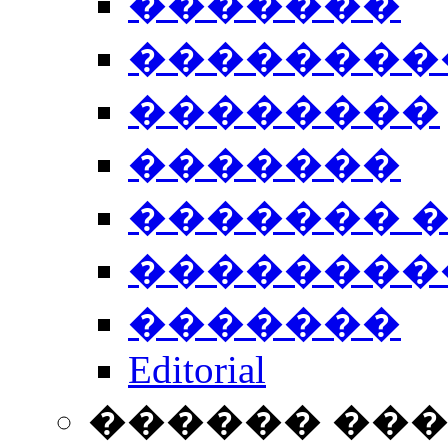
�������
��������
��������
�������
������� 
��������
�������
Editorial
������ ��