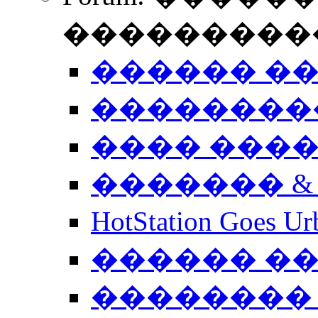
����������
������ �
��������
���� ���
������� &
HotStation Goe
������ �
�������� 