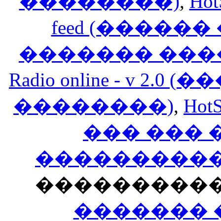
��������)
,
Hot
feed (�����
������� ���
Radio online - v 
��������)
,
HotS
��� ���
�����������
���������
������� 