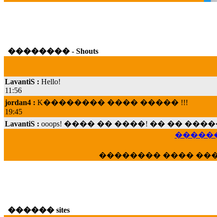
�������� - Shouts
LavantiS :
Hello!
11:56
jordan4 :
K�������� ���� ����� !!!
19:45
LavantiS :
ooops! ���� �� ����! �� �� �
���; ���� ��� ��� �������� ���� �
15:07
������
Dimitris_P :
���� ����� �������� ���� 
�������� ���� ��
21:20
LavantiS :
����� ���� ������� ��� ���
������� �����?" ..............���� �
�������...
16:40
������ sites
veronica :
E���� 2012 ��� ����� ��� ��