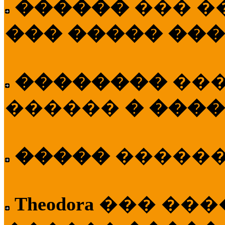
������
��� �
��� ����� ��
��������
��
������
� ����
�����
�����
Theodora
��� ��