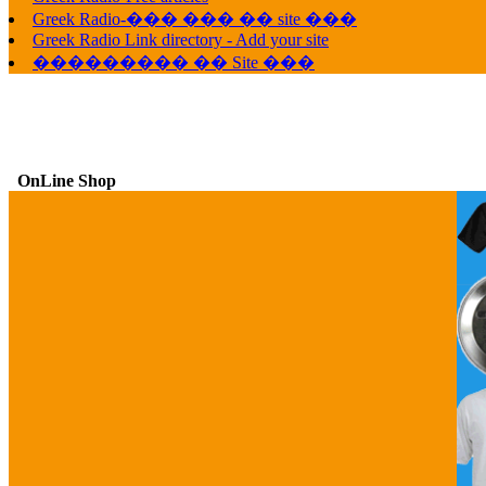
Greek Radio-��� ��� �� site ���
Greek Radio Link directory - Add your site
��������� �� Site ���
OnLine Shop
G