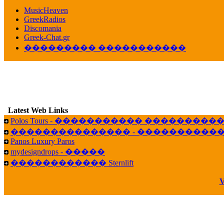
������� ��������� ���� ������ 
MusicHeaven
16:39
GreekRadios
veronica :
[
URL
] ���� ���;
Discomania
10:19
Greek-Chat.gr
��������� �����������
LavantiS :
���� ����� � ������� �����
16:11
veronica :
����� ��� 13 ������.. ��� ��
14:45
LavantiS :
�������� ��� ���� ��������!
B
15:18
Latest Web Links
Galatea :
Efharist&oacute;
Polos Tours - ����������� ��������
03:56
��������������� - �����������
LavantiS :
that's great news! ����� �� ������!
Panos Luxury Paros
14:35
mydesigndrops - �����
Galatea :
�� ����� ���� ������ ��� �������
������������ Sternlift
21:35
veronica :
Kalo 3hmero paidia se olous!
V
21:59
LavantiS :
�������� - ������ ������ , 4,
08:08
Dimitris_P :
fou fou 1 2