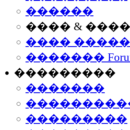
������
���� & ���
���� ����
������� Foru
���������
�������
����������
���������