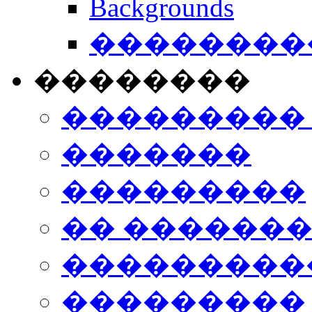
Backgrounds
���������
��������
���������
�������
���������
�� ������
���������
���������