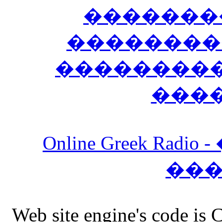
�������
��������
����������
���
Online Greek Ra
��
Web site engine's code is