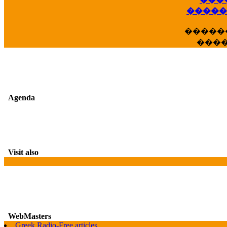
��
�����
�����
���
Agenda
Visit also
WebMasters
Greek Radio-Free articles
G