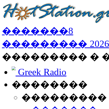
�������
8
���������
202
��������� �
Greek Radio
��������
���������