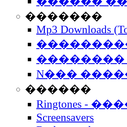
������ �
�������
Mp3 Downloads (To
�����������
�������� 
N��� �����
������
Ringtones - ��
Screensavers