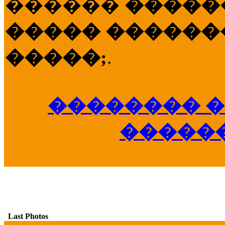
������
�����
����� �������
�����;
.
�������� �
�����
Last Photos