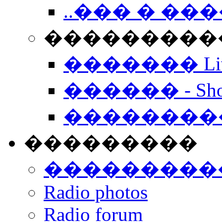
..��� � �
���������� -
������� Live
������ - Sho
��������
���������
���������
Radio photos
Radio forum