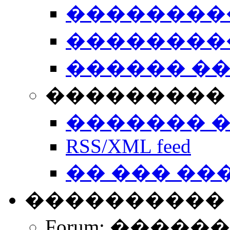
��������
��������
������ �
��������� 
������� 
RSS/XML feed
�� ��� ��
����������
Forum: �����