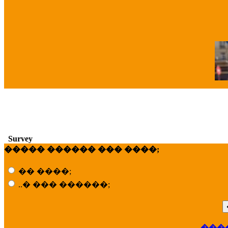
�
Survey
����� ������ ��� ����;
�� ����;
..� ��� ������;
���