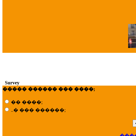
�
Survey
����� ������ ��� ����;
�� ����;
..� ��� ������;
���