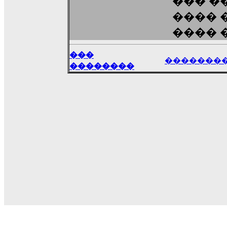
��� ��
���� �
���� 
���
�������
��������