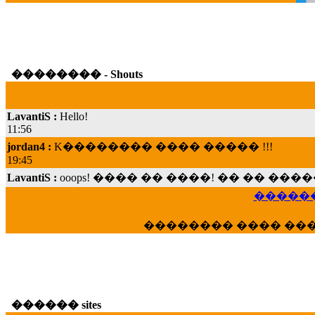
�������� - Shouts
LavantiS :
Hello!
11:56
jordan4 :
K�������� ���� ����� !!!
19:45
LavantiS :
ooops! ���� �� ����! �� �� �
���; ���� ��� ��� �������� ���� �
15:07
������
Dimitris_P :
���� ����� �������� ���� 
21:20
�������� ���� ��
LavantiS :
����� ���� ������� ��� ���
������� �����?" ..............���� �
�������...
16:40
veronica :
E���� 2012 ��� ����� ��� ��
������ sites