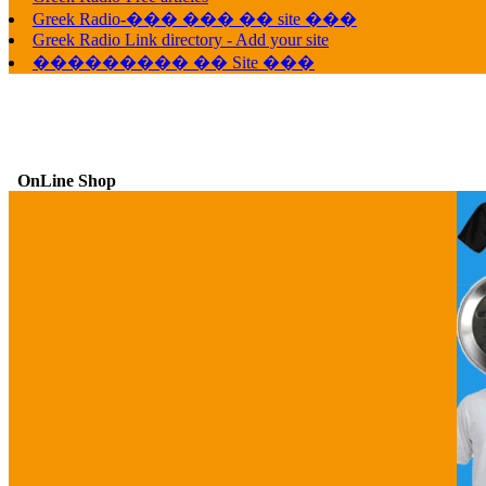
Greek Radio-��� ��� �� site ���
Greek Radio Link directory - Add your site
��������� �� Site ���
OnLine Shop
G