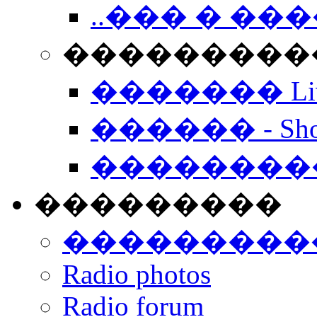
..��� � �
���������� -
������� Live
������ - Sho
��������
���������
���������
Radio photos
Radio forum