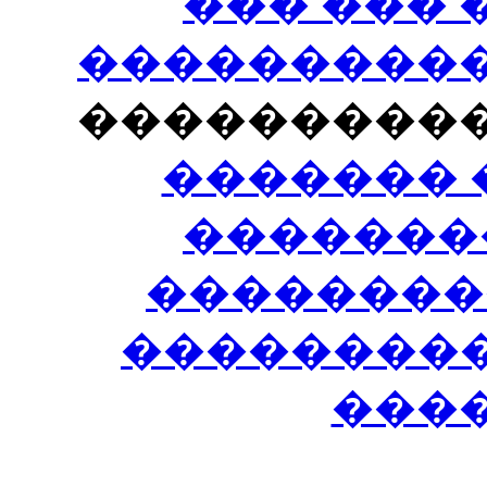
��� ���
�����������
���������
������� 
�������
��������
����������
���