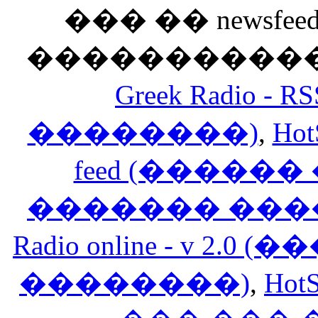
��� �� newsfeed
������������
Greek Radio 
��������)
,
Hot
feed (�����
������� ���
Radio online - v 
��������)
,
HotS