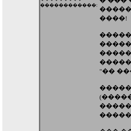
� ���
������������:
�����
����!
�����
�����
����
�����
"�� �
�����: C
(����
�����
�����