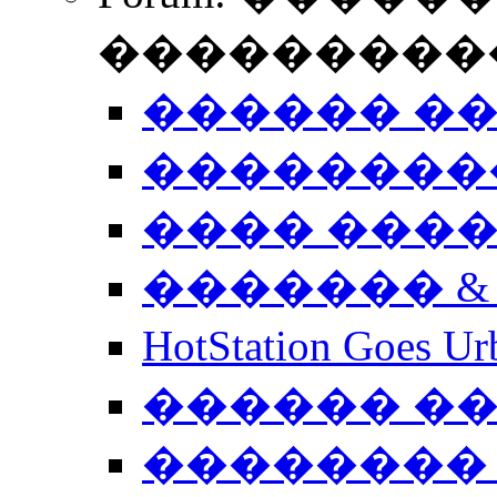
����������
������ �
��������
���� ���
������� &
HotStation Goe
������ �
�������� 