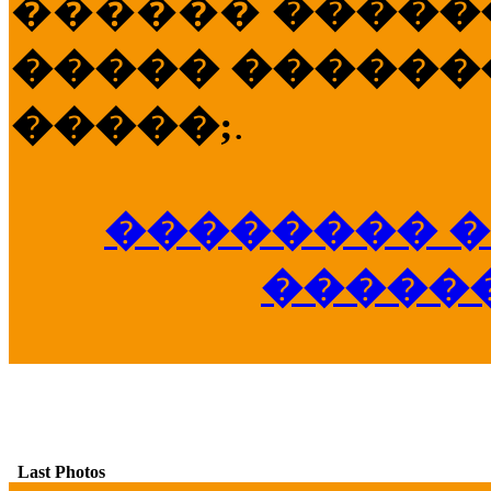
������
�����
����� �������
�����;
.
�������� �
�����
Last Photos