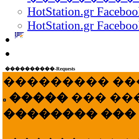
HotStation.gr Facebo
HotStation.gr Faceboo
����������-Requests
��������� ��
�����
��� ��
�������� ���