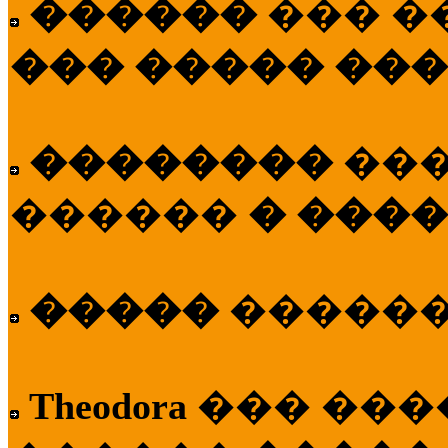
������
��� �
��� ����� ��
��������
��
������
� ����
�����
�����
Theodora
��� ��