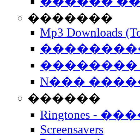
������ �
�������
Mp3 Downloads (To
�����������
�������� 
N��� �����
������
Ringtones - ��
Screensavers