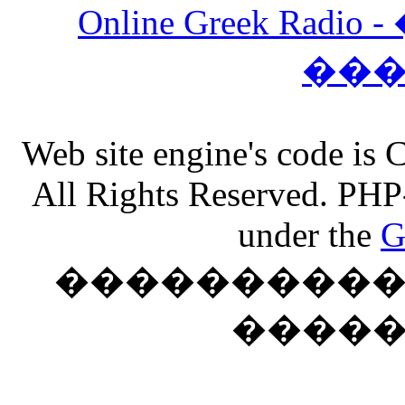
Online Greek Ra
��
Web site engine's code is
All Rights Reserved. PHP
under the
G
���������� �
����