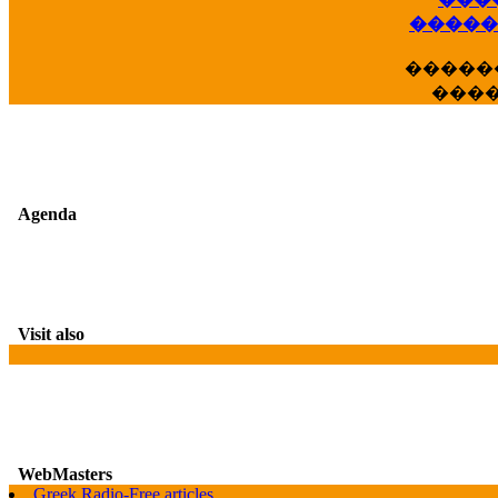
��
�����
�����
���
Agenda
Visit also
WebMasters
G
Greek Radio-Free articles