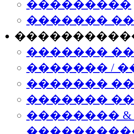
���������
������� �
����������
������� �
������� / �
������� �
������� ��� n
�������� &
���������