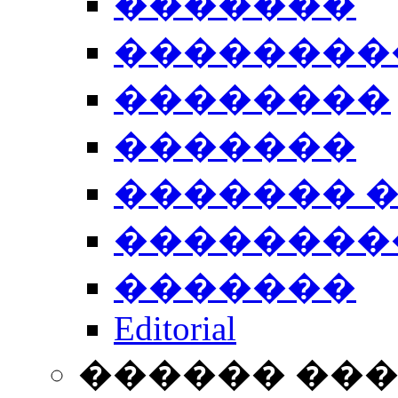
�������
��������
��������
�������
������� 
��������
�������
Editorial
������ ��