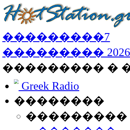
���������
7
���������
202
��������� � 
Greek Radio
��������
���������