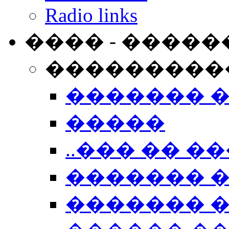
Radio links
���� - �����
���������
������� 
�����
..��� �� ��
������� 
������� �