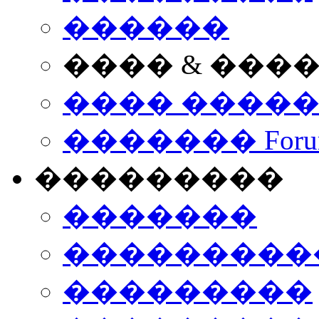
������
���� & ���
���� ����
������� Foru
���������
�������
����������
���������