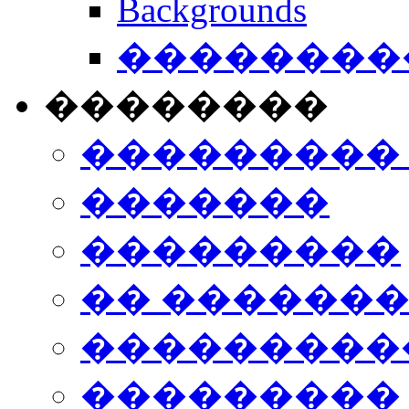
Backgrounds
���������
��������
���������
�������
���������
�� ������
���������
���������