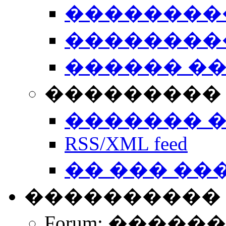
��������
��������
������ �
��������� 
������� 
RSS/XML feed
�� ��� ��
����������
Forum: �����