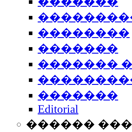
�������
��������
��������
�������
������� 
��������
�������
Editorial
������ ��