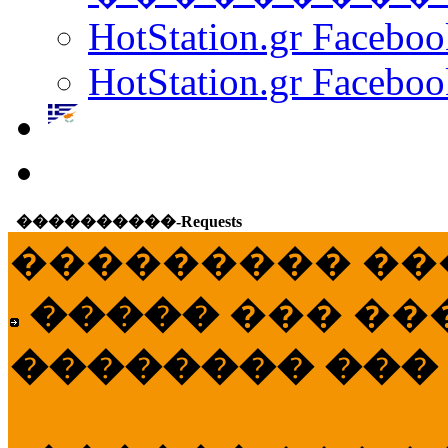
HotStation.gr Facebo
HotStation.gr Faceboo
����������-Requests
��������� ��
�����
��� ��
�������� ���