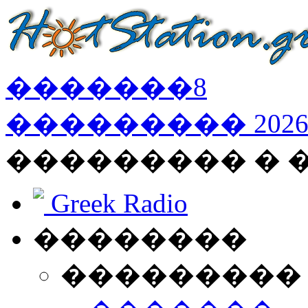
�������
8
���������
202
��������� �
Greek Radio
��������
���������