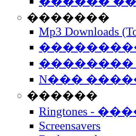
������ �
�������
Mp3 Downloads (To
�����������
�������� 
N��� �����
������
Ringtones - ��
Screensavers