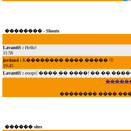
�������� - Shouts
LavantiS :
Hello!
11:56
jordan4 :
K�������� ���� ����� !!!
19:45
LavantiS :
ooops! ���� �� ����! �� �� �
���; ���� ��� ��� �������� ���� �
15:07
������
Dimitris_P :
���� ����� �������� ���� 
21:20
�������� ���� ��
LavantiS :
����� ���� ������� ��� ���
������� �����?" ..............���� �
�������...
16:40
veronica :
E���� 2012 ��� ����� ��� ��
������ sites