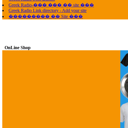
Greek Radio-��� ��� �� site ���
Greek Radio Link directory - Add your site
��������� �� Site ���
OnLine Shop
G