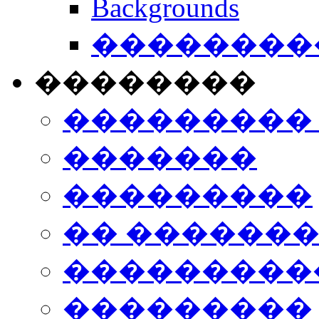
Backgrounds
���������
��������
���������
�������
���������
�� ������
���������
���������