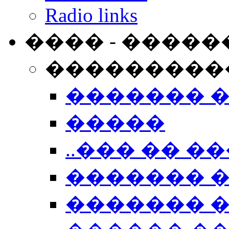
Radio links
���� - �����
���������
������� 
�����
..��� �� ��
������� 
������� �