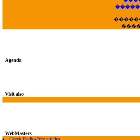
��
�����
�����
���
Agenda
Visit also
WebMasters
G
Greek Radio-Free articles