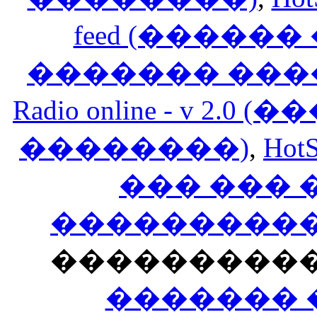
feed (�����
������� ���
Radio online - v 
��������)
,
HotS
��� ���
�����������
���������
������� 