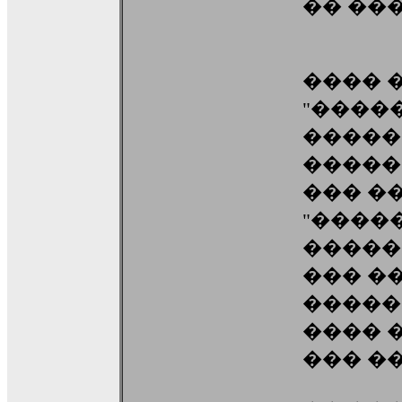
�� ��
���� 
"����
�����
�����
��� �
"����
�����
��� �
�����
���� 
��� ��