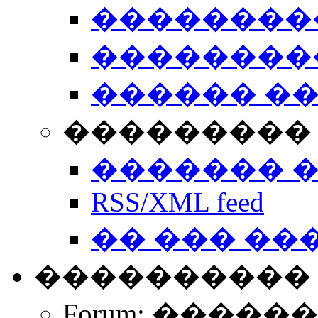
��������
��������
������ �
��������� 
������� 
RSS/XML feed
�� ��� ��
����������
Forum: �����