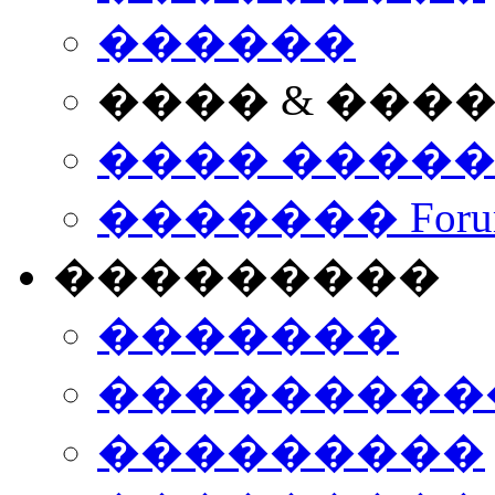
������
���� & ���
���� ����
������� Foru
���������
�������
����������
���������