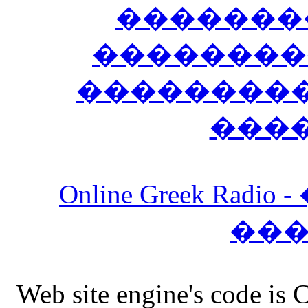
�������
��������
����������
���
Online Greek Ra
��
Web site engine's code is