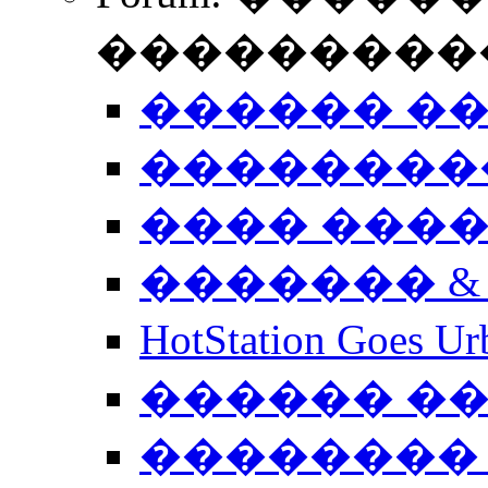
����������
������ �
��������
���� ���
������� &
HotStation Goe
������ �
�������� 