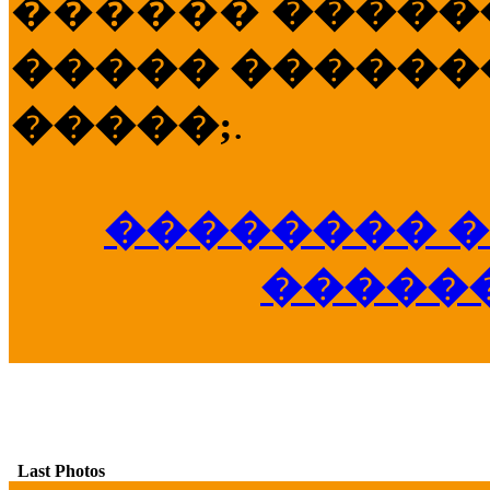
������
�����
����� �������
�����;
.
�������� �
�����
Last Photos