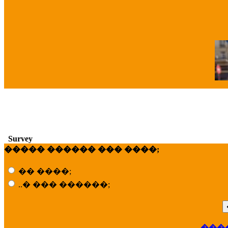
�
Survey
����� ������ ��� ����;
�� ����;
..� ��� ������;
���