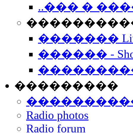
..��� � �
���������� -
������� Live
������ - Sho
��������
���������
���������
Radio photos
Radio forum