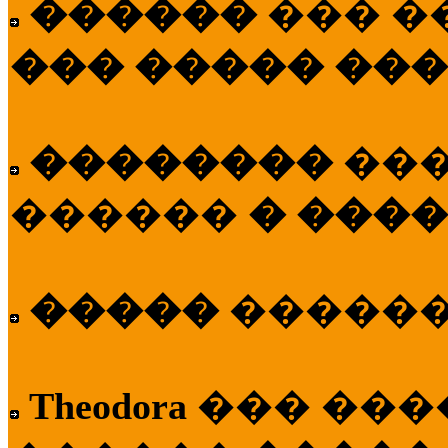
������
��� �
��� ����� ��
��������
��
������
� ����
�����
�����
Theodora
��� ��