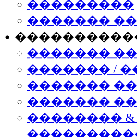
���������
������� �
����������
������� �
������� / �
������� �
������� ��� n
�������� &
���������