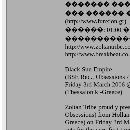
������� ��� "Cruel
��� ������ ��
(http://www.funxion.gr)
������: 01:00 
����������
http://www.zoltantribe.c
http://www.breakbeat.co
Black Sun Empire
(BSE Rec., Obsessions /
Friday 3rd March 200
(Thessaloniki-Greece)
Zoltan Tribe proudly pr
Obsessions) from Hollan
Greece) on Friday 3rd Ma
acts for the very first t