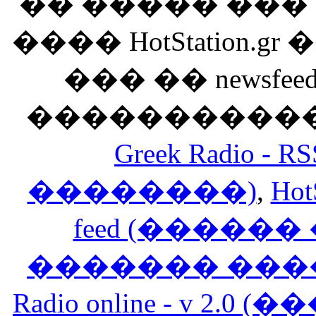
�� ����� ��
���� HotStation
��� �� newsfeed
������������
Greek Radio 
��������)
,
Hot
feed (�����
������� ���
Radio online - v 