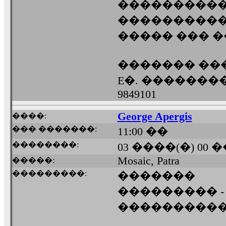
����������
����������
����� ��� �
������� ��
E�. ��������� 
9849101
George Apergis
����:
��� �������:
11:00 ��
��������:
03 ����(�) 00 
Mosaic, Patra
�����:
���������:
�������
��������� 
���������