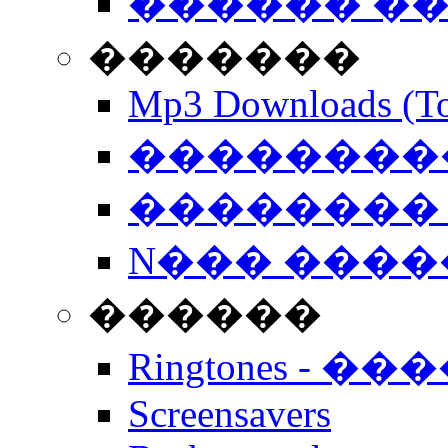
������ �
�������
Mp3 Downloads (To
�����������
�������� 
N��� �����
������
Ringtones - ��
Screensavers