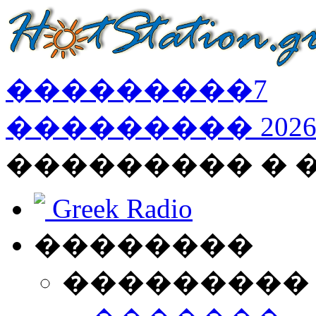
���������
7
���������
202
��������� � 
Greek Radio
��������
���������