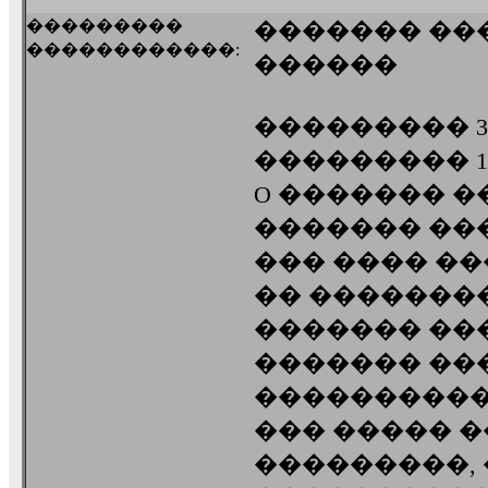
���������
������� ���
������������:
������
��������� 3/
��������� 10/
O ������� �
������� ��
��� ���� ��
�� �������
������� ��
������� ��
����������
��� ����� �
���������,