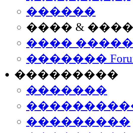
������
���� & ���
���� ����
������� Foru
���������
�������
����������
���������