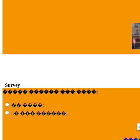
�
Survey
����� ������ ��� ����;
�� ����;
..� ��� ������;
���