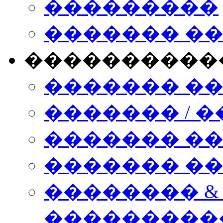
���������
������� �
����������
������� �
������� / �
������� �
������� ��� n
�������� &
���������