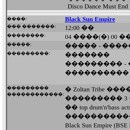
Disco Dance Must End
Black Sun Empire
����:
��� �������:
12:00 ��
��������:
04 ����(�) 00 
�����:
����� - ���
���������:
�������
��������� -
����������
���������
� Zoltan Tribe
������������:
��������� 3 
�� top drum'n'bas
�����������
Black Sun Empire (BSE