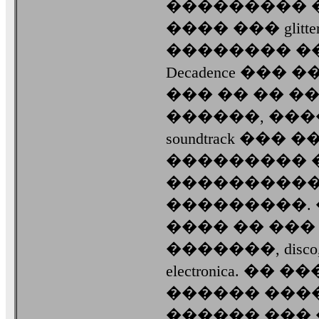
��������� 
���� ��� glit
�������� ���
Decadence ��
��� �� �� �
������, ���
soundtrack ���
��������� �
���������� (
���������. 
���� �� ��� 
�������, disco, s
electronica. �
������ ���
������ ��� �