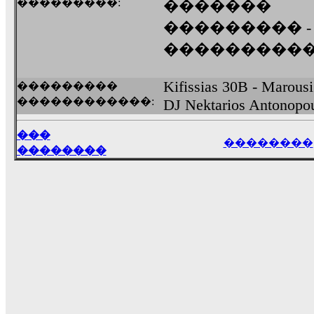
���������:
�������
��������� 
���������
Kifissias 30B - Marousi
���������
������������:
DJ Nektarios Antonopo
���
��������
��������