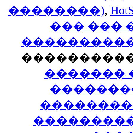
��������)
,
HotS
��� ���
�����������
���������
������� 
�������
��������
����������