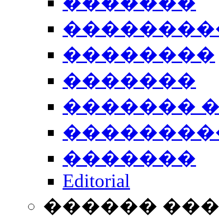
�������
��������
��������
�������
������� 
��������
�������
Editorial
������ ��