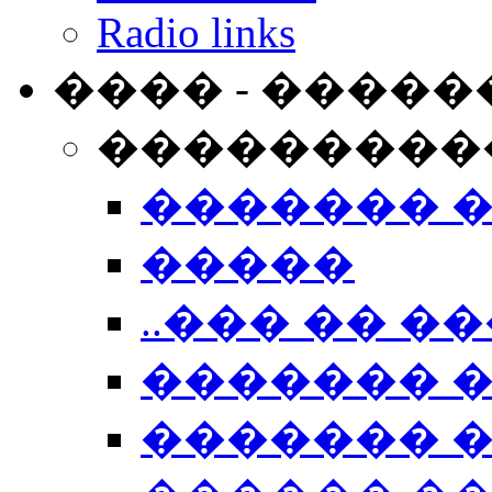
Radio links
���� - �����
���������
������� 
�����
..��� �� ��
������� 
������� �