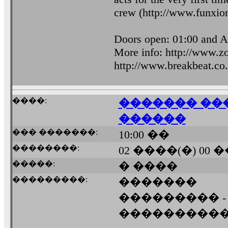
crew (http://www.funxion
Doors open: 01:00 and A
More info: http://www.zo
http://www.breakbeat.co
����:
������� ���
������
��� �������:
10:00 ��
��������:
02 ����(�) 00 
�����:
� ����
���������:
�������
��������� 
���������