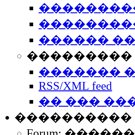
��������
��������
������ �
��������� 
������� 
RSS/XML feed
�� ��� ��
����������
Forum: �����