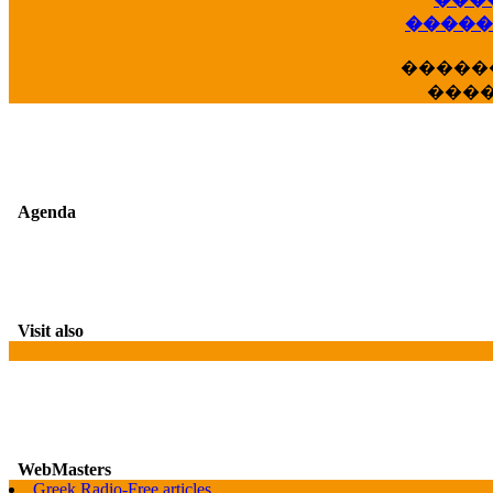
��
�����
�����
���
Agenda
Visit also
WebMasters
G
Greek Radio-Free articles