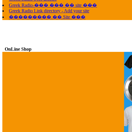
Greek Radio-��� ��� �� site ���
Greek Radio Link directory - Add your site
��������� �� Site ���
OnLine Shop
G