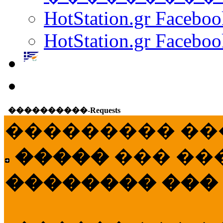
HotStation.gr Facebo
HotStation.gr Faceboo
����������-Requests
��������� ��
�����
��� ��
�������� ���