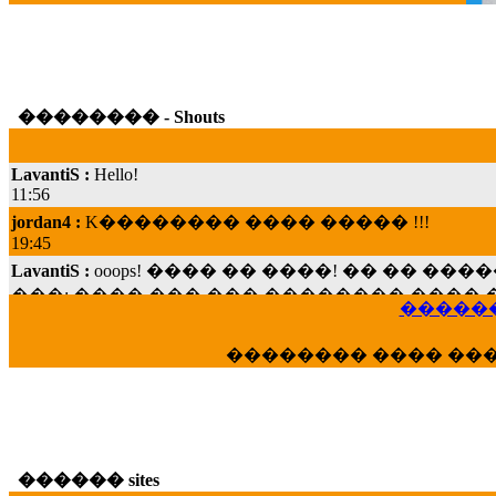
�������� - Shouts
LavantiS :
Hello!
11:56
jordan4 :
K�������� ���� ����� !!!
19:45
LavantiS :
ooops! ���� �� ����! �� �� �
���; ���� ��� ��� �������� ���� �
15:07
������
Dimitris_P :
���� ����� �������� ���� 
21:20
�������� ���� ��
LavantiS :
����� ���� ������� ��� ���
������� �����?" ..............���� �
�������...
16:40
veronica :
E���� 2012 ��� ����� ��� ��
������ sites
������� ��������� ���� ������ 