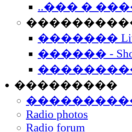
..��� � �
���������� -
������� Live
������ - Sho
��������
���������
���������
Radio photos
Radio forum