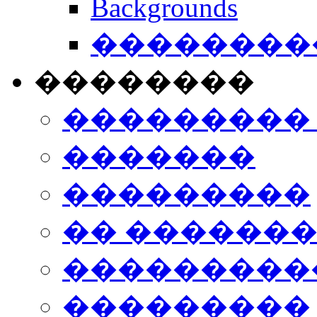
Backgrounds
���������
��������
���������
�������
���������
�� ������
���������
���������