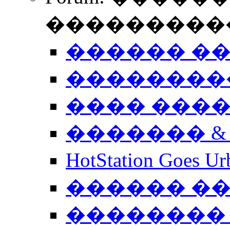
����������
������ �
��������
���� ���
������� &
HotStation Goe
������ �
�������� 