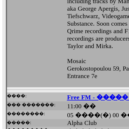
including tracks by Man
aka George Apergis, Jus
Tiefschwarz, Videogame 
Substance. Soon comes 
Qrime recordings and F1
recordings are producer
Taylor and Mirka.
Mosaic
Gerokostopoulou 59, Pa
Entrance 7e
����:
Free FM - ���
��� �������:
11:00 ��
��������:
05 ����(�) 00 
Alpha Club
�����: