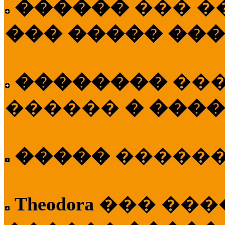
������
��� �
��� ����� ��
��������
��
������
� ����
�����
�����
Theodora
��� ��