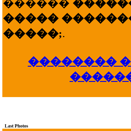
������
�����
����� �������
�����;
.
�������� �
�����
Last Photos