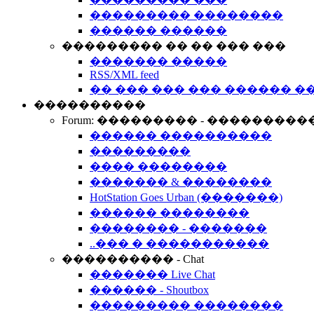
��������� ��������
������ ������
��������� �� �� ��� ���
������� �����
RSS/XML feed
�� ��� ��� ��� ������ �
����������
Forum: ��������� - ���������
������ ����������
���������
���� ��������
������� & ��������
HotStation Goes Urban (�������)
������ ��������
�������� - �������
..��� � �����������
���������� - Chat
������� Live Chat
������ - Shoutbox
��������� ��������