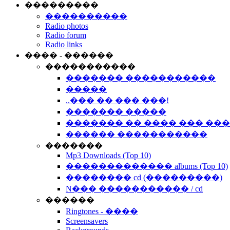
���������
����������
Radio photos
Radio forum
Radio links
���� - ������
�����������
������� �����������
�����
..��� �� ��� ���!
������� �����
������� �� ���� ��� ��
������ �����������
�������
Mp3 Downloads (Top 10)
������������� albums (Top 10)
�������� cd (���������)
N��� ����������� / cd
������
Ringtones - ����
Screensavers