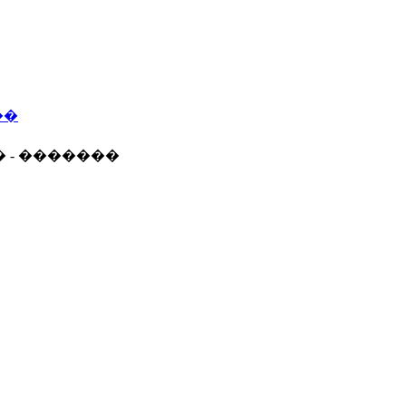
��
� - �������