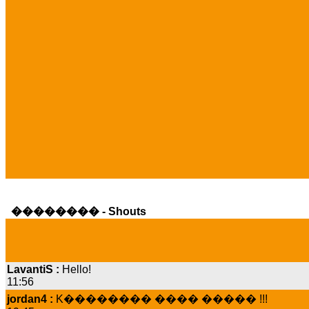
�������� - Shouts
LavantiS :
Hello!
11:56
jordan4 :
K�������� ���� ����� !!!
19:45