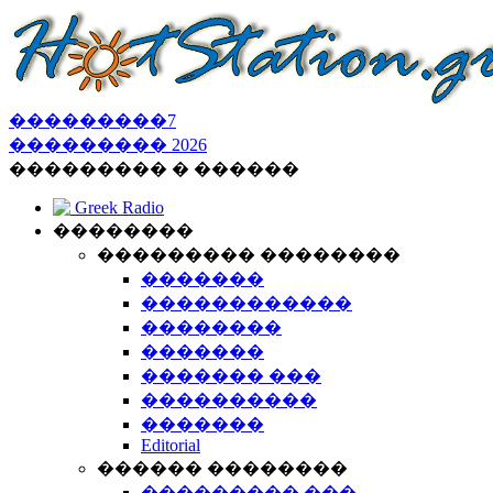
���������
7
���������
2026
��������� � ������
Greek Radio
��������
��������� ��������
�������
������������
��������
�������
������� ���
����������
�������
Editorial
������ ��������
��������� ���