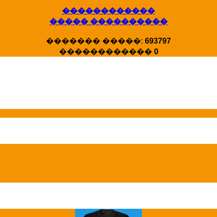
������������
����� ����������
X�����
������� �����:
693797
�����
������������
0
HotStat ...
Homeland