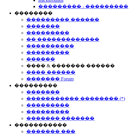
Backgrounds
��������� - ���������
��������
��������� ������
�������
���������
�� �������������
����������
���������
������
���� & ������� ������
���� ������
������� Forum
���������
�������
����������� �������� (*)
���������
���������
������� �������
�����������
������� ���