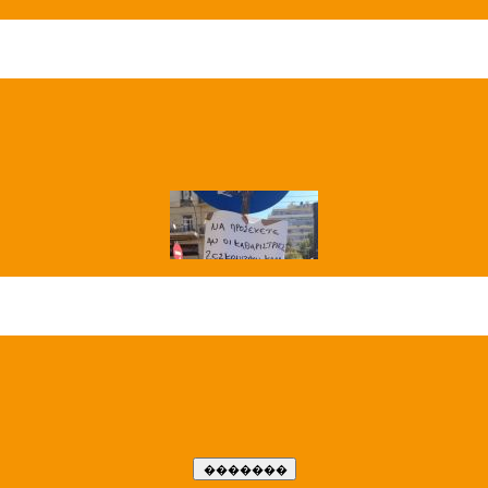
��� ����
�����..