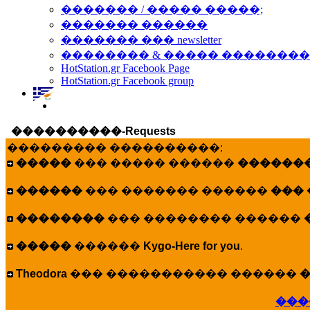
������� / ����� �����;
������� ������
������� ��� newsletter
�������� & ����� �������
HotStation.gr Facebook Page
HotStation.gr Facebook group
����������-Requests
��������� ����������:
�����
��� ����� ������
�������
������
��� ������� ������
���
��������
��� �������� ������
�����
������
Kygo-Here for you
.
Theodora
��� ����������� ������
�
���