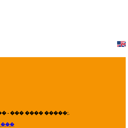
 - ��� ���� �����;
.
 ���