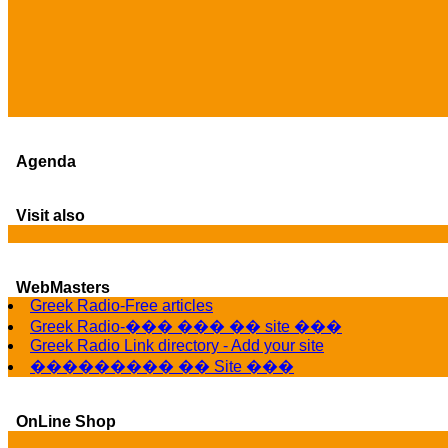
Agenda
Visit also
WebMasters
Greek Radio-Free articles
Greek Radio-��� ��� �� site ���
Greek Radio Link directory - Add your site
��������� �� Site ���
OnLine Shop