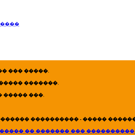
�����
� ��� �����
.
 ����� �������
.
� ����� ���
.
������ ���������� - ����� �������
����� �� ������� ��� ����������