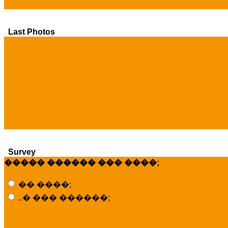
Last Photos
Survey
����� ������ ��� ����;
�� ����;
..� ��� ������;