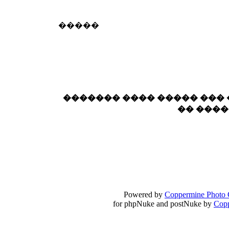
18:59
echo :
��� ��� �������! �� �� ���� �
�����
��� ��� ������ '������'...
17:14
LavantiS :
Echo, ���� �� ������� �� ��
�������������� ��������!
����
������ �� �����.. "������" ��� �������
15:33
echo :
��������� ����, ��������� ��� 
������� ���� ����� ���
����� ��������� �� �����������
�� ���
������! ��� ������ �� �����...
14:16
LavantiS :
������� ���� ���� ������;
18:01
Powered by
Coppermine Photo 
for phpNuke and postNuke by
Cop