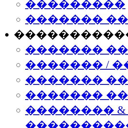
���������
������� �
����������
������� �
������� / �
������� �
������� ��� n
�������� &
���������