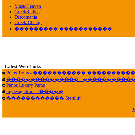
������� ��������� ���� ������ 
MusicHeaven
16:39
GreekRadios
veronica :
[
URL
] ���� ���;
Discomania
10:19
Greek-Chat.gr
��������� �����������
LavantiS :
���� ����� � ������� �����
16:11
veronica :
����� ��� 13 ������.. ��� ��
14:45
LavantiS :
�������� ��� ���� ��������!
B
15:18
Latest Web Links
Galatea :
Efharist&oacute;
Polos Tours - ����������� ��������
03:56
��������������� - �����������
LavantiS :
that's great news! ����� �� ������!
Panos Luxury Paros
14:35
mydesigndrops - �����
Galatea :
�� ����� ���� ������ ��� �������
������������ Sternlift
21:35
veronica :
Kalo 3hmero paidia se olous!
V
21:59
LavantiS :
�������� - ������ ������ , 4,
08:08
Dimitris_P :
fou fou 1 2