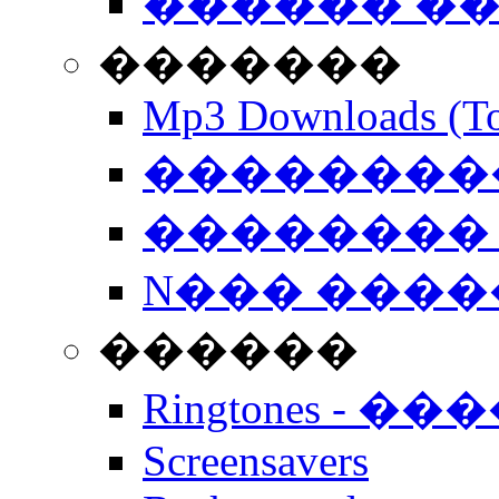
������ �
�������
Mp3 Downloads (To
�����������
�������� 
N��� �����
������
Ringtones - ��
Screensavers