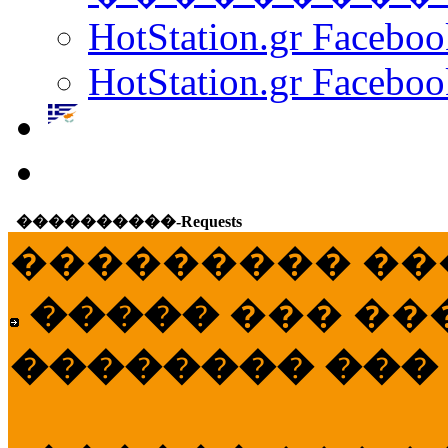
HotStation.gr Facebo
HotStation.gr Faceboo
����������-Requests
��������� ��
�����
��� ��
�������� ���