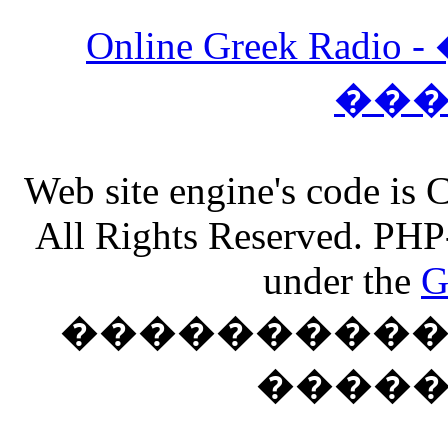
Online Greek Ra
��
Web site engine's code is
All Rights Reserved. PHP
under the
G
���������� �
����