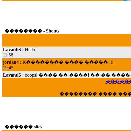
�������� - Shouts
LavantiS :
Hello!
11:56
jordan4 :
K�������� ���� ����� !!!
19:45
LavantiS :
ooops! ���� �� ����! �� �� �
���; ���� ��� ��� �������� ���� �
������
15:07
Dimitris_P :
���� ����� �������� ���� 
�������� ���� ��
21:20
LavantiS :
����� ���� ������� ��� ���
������� �����?" ..............���� �
�������...
16:40
������ sites
veronica :
E���� 2012 ��� ����� ��� ��