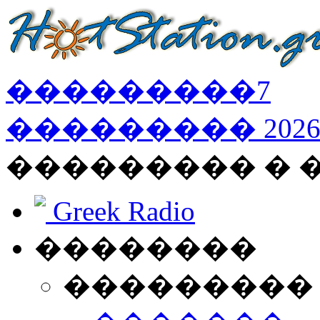
���������
7
���������
202
��������� � 
Greek Radio
��������
���������