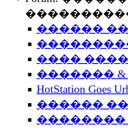
����������
������ �
��������
���� ���
������� &
HotStation Goe
������ �
�������� 