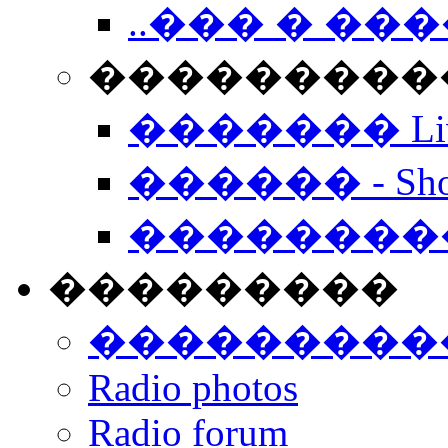
..��� � �
���������� -
������� Live
������ - Sho
��������
���������
���������
Radio photos
Radio forum