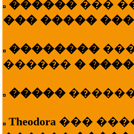
������
��� �
��� ����� ��
��������
��
������
� ����
�����
�����
Theodora
��� ��