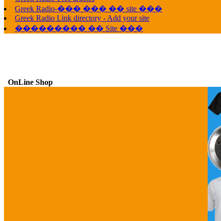
G
Greek Radio-��� ��� �� site ���
Greek Radio Link directory - Add your site
��������� �� Site ���
OnLine Shop
G