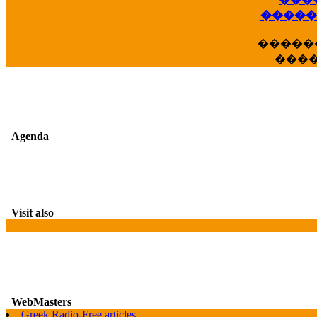
��
�����
�����
���
Agenda
Visit also
WebMasters
Greek Radio-Free articles