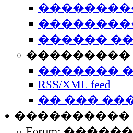
��������
��������
������ �
��������� 
������� 
RSS/XML feed
�� ��� ��
����������
Forum: �����