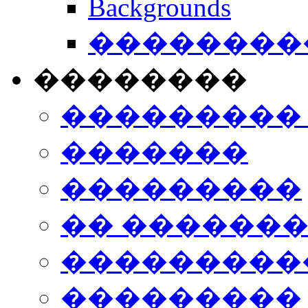
Backgrounds
���������
��������
���������
�������
���������
�� ������
���������
���������