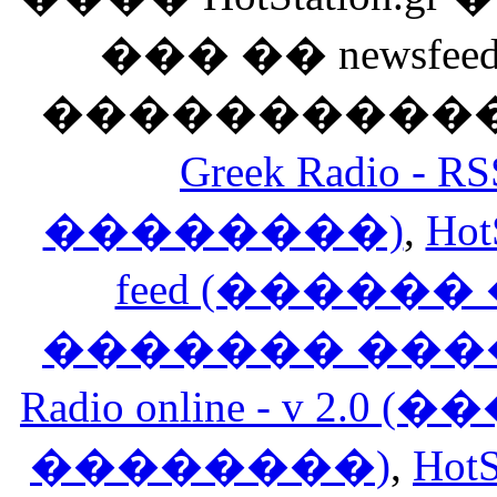
��� �� newsfeed
������������
Greek Radio 
��������)
,
Hot
feed (�����
������� ���
Radio online - v 
��������)
,
HotS