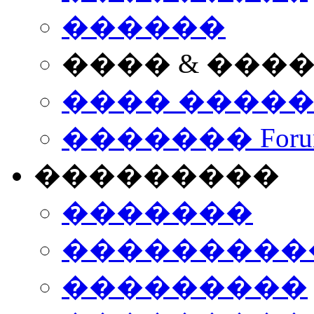
������
���� & ���
���� ����
������� Foru
���������
�������
����������
���������