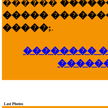
������
�����
����� �������
�����;
.
�������� �
�����
Last Photos