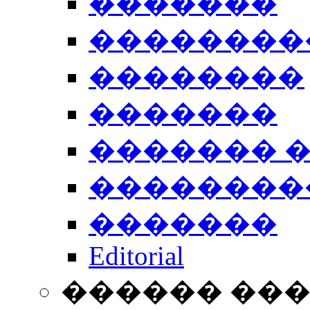
�������
��������
��������
�������
������� 
��������
�������
Editorial
������ ��