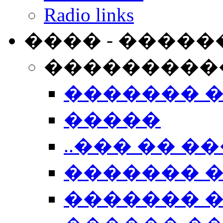
Radio links
���� - �����
���������
������� 
�����
..��� �� ��
������� 
������� �