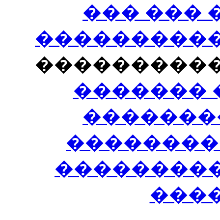
��� ���
�����������
���������
������� 
�������
��������
����������
���