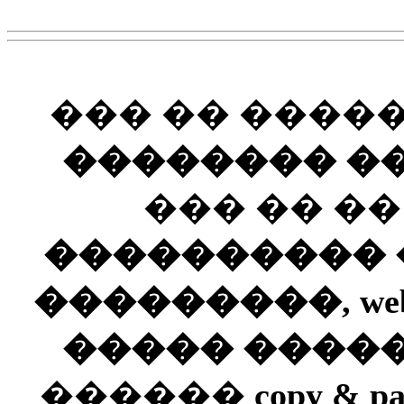
��� �� ����
�������� ��
��� �� �
���������� ��
���������, web
����� ����
������
copy & pa