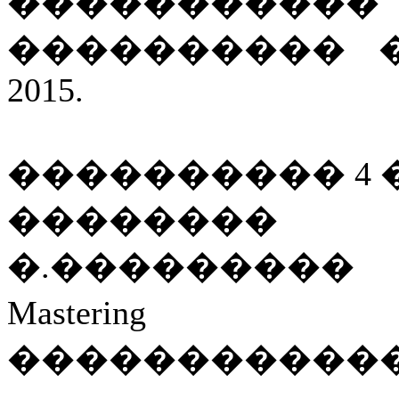
�����������
���������� �
2015.
���������� 4 �
��������
�.���������
Masteri
�������������� , 