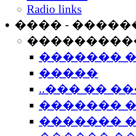
Radio links
���� - �����
���������
������� 
�����
..��� �� ��
������� 
������� �