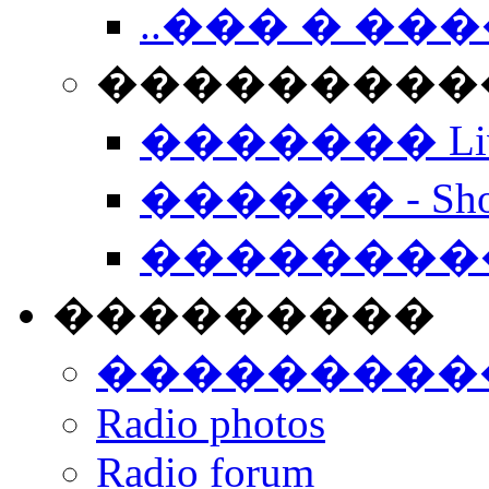
..��� � �
���������� -
������� Live
������ - Sho
��������
���������
���������
Radio photos
Radio forum