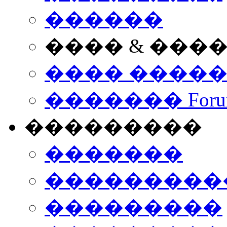
������
���� & ���
���� ����
������� Foru
���������
�������
����������
���������