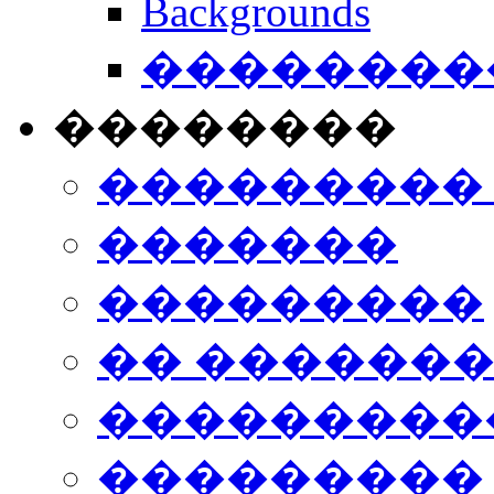
Backgrounds
���������
��������
���������
�������
���������
�� ������
���������
���������