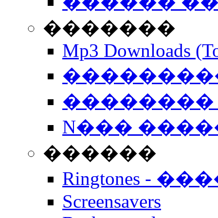
������ �
�������
Mp3 Downloads (To
�����������
�������� 
N��� �����
������
Ringtones - ��
Screensavers