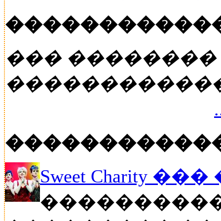
�����������
��� ��������
�����������
�����������
Sweet Charity ��
����������