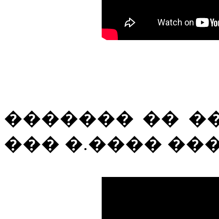
������� �� �
��� �.���� ���� 