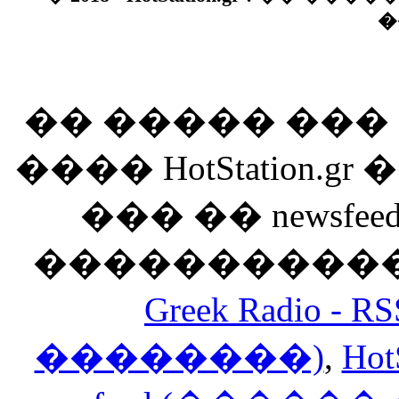
�
�� ����� ��
���� HotStation
��� �� newsfeed
������������
Greek Radio 
��������)
,
Hot