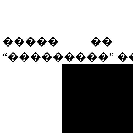
����� �� ly
“���������” �