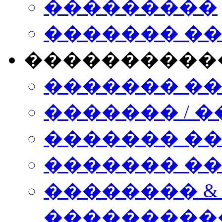
���������
������� �
����������
������� �
������� / �
������� �
������� ��� n
�������� &
���������