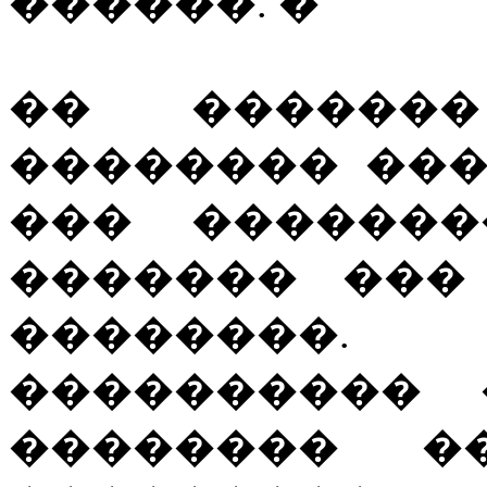
������. �
�� ������
�������� ��
��� �������
������� ���
��������.
���������� 
�������� ��