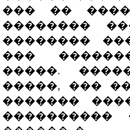
��� �� ����
�������� ��
�������� ��
��� ������
�����. ����
�����, ��� �
������� ���
���������� 