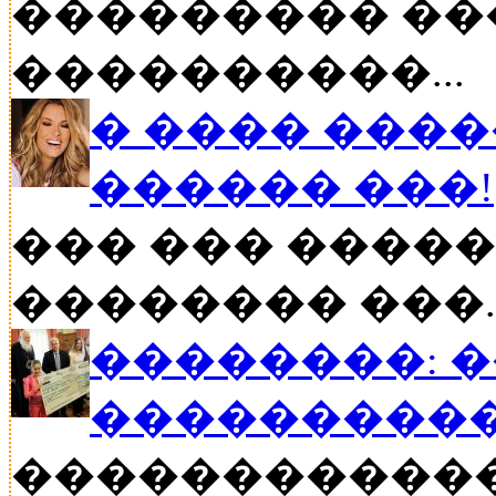
��������� ��
����������...
� ���� ����
������ ���!
��� ��� �����
�������� ���..
��������: 
���������
�����������