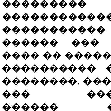
�������
����������
�����������
������ ��� 
���� �� ����
���������� 
��������, ��
��� �����
������ 