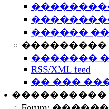
��������
��������
������ �
��������� 
������� 
RSS/XML feed
�� ��� ��
����������
Forum: �����