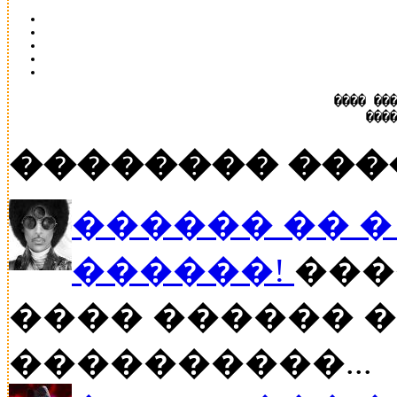
���� ��
���
�������� ���
������ �� � P
������!
���
���� ������ �
����������...