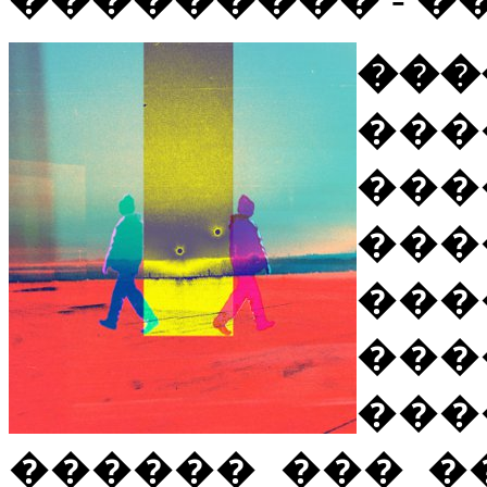
���
��
��
���
���
��
��
������ ��� �