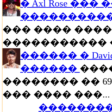
� Axl Rose ��
�����������
��� ���� �����
����������� ��
������ � David
������
���
�������� �� 6
��� ���� ���...
��������