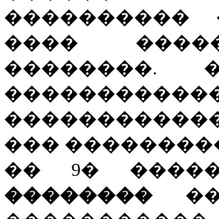
���������� 
���� ���
��������. 
��������
�����������
��� ��������
�� 9� ���
��������
���