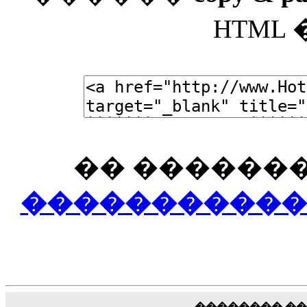
HTML
�� �������
������������
�������� �