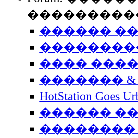
����������
������ �
��������
���� ���
������� &
HotStation Goe
������ �
�������� 