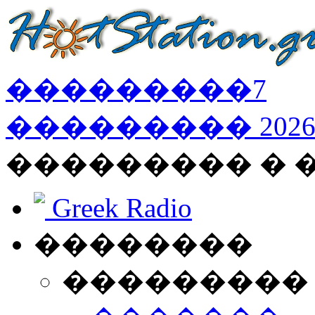
���������
7
���������
202
��������� � 
Greek Radio
��������
���������