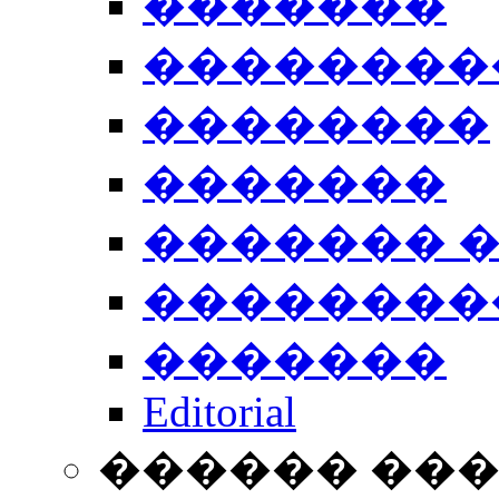
�������
��������
��������
�������
������� 
��������
�������
Editorial
������ ��