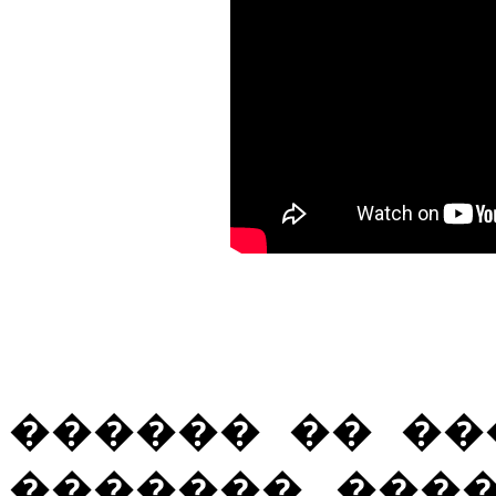
������ �� ��
������� ���