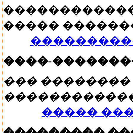
������������
����� ������� �
���������
����-�������
��� ��������
�����������
����� ��
��������� �