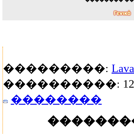
���������:
Lava
����������: 124
��������
�������