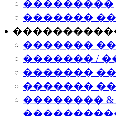
���������
������� �
����������
������� �
������� / �
������� �
������� ��� n
�������� &
���������