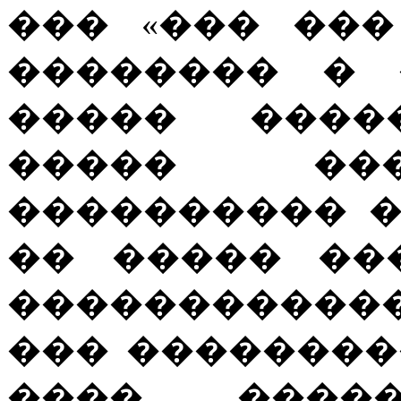
��� «��� ��
�������� � 
����� ����
����� ���
���������� 
�� ����� ��
�����������
��� ��������
���� ����