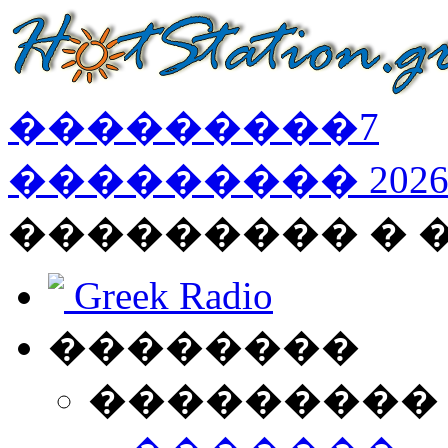
���������
7
���������
202
��������� � 
Greek Radio
��������
���������