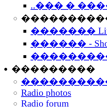
..��� � �
���������� -
������� Live
������ - Sho
��������
���������
���������
Radio photos
Radio forum