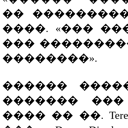
�� ���������
����. «��� �
��� ��������
��������».
������ ����
������� ��� �
���� �� ��. Teresa 