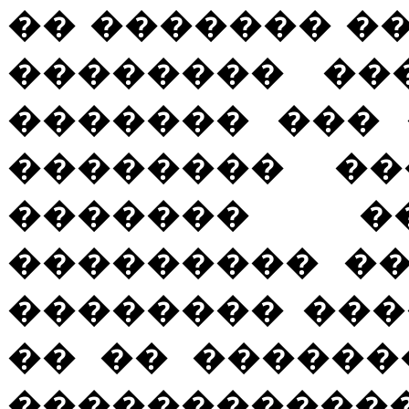
�� ������� ��� 
�������� ��
������� ���
�������� ��
������� �
��������� ��
�������� ���
�� �� ������
��������