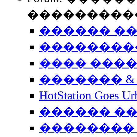
����������
������ �
��������
���� ���
������� &
HotStation Goe
������ �
�������� 