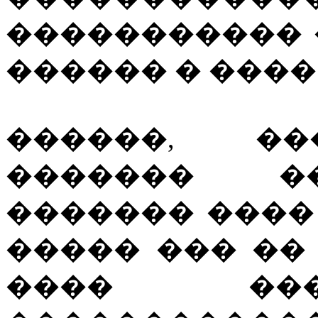
����������� 
������ � ���� 
������, ��
������� �
������� ����
����� ��� ��
���� ���