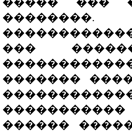
����� ��� 
��������. �
�����������
��� ������ 
����������
������� ���
�����������
�����������
������ ����