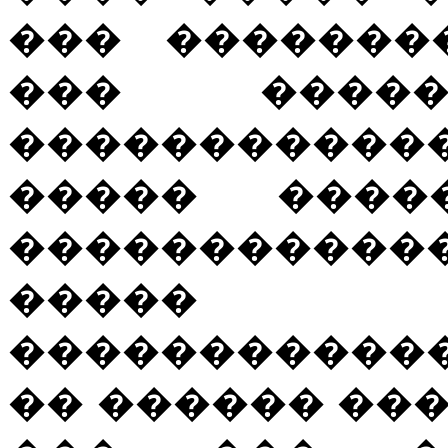
��� �������
��� �����
������������
����� ����
�����������
�����
������������
�� ������ ��