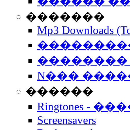
������ �
�������
Mp3 Downloads (To
�����������
�������� 
N��� �����
������
Ringtones - ��
Screensavers