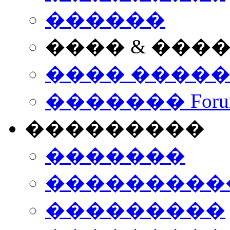
������
���� & ���
���� ����
������� Foru
���������
�������
����������
���������