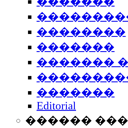
�������
��������
��������
�������
������� 
��������
�������
Editorial
������ ��