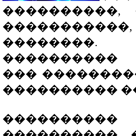
����������, 
�����������,
��������
���������� 
��� ��������
���������� ��
��������
���������� 