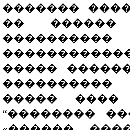
������� ���
�� ������ 
����������
�����������
����� �����
����������
����� ����
“�������� ��� 
«������ ���