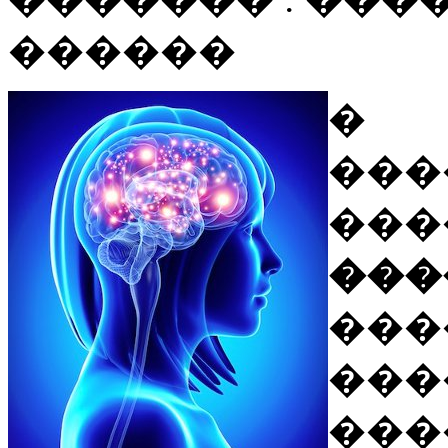
������
��
���
���
���
���
���