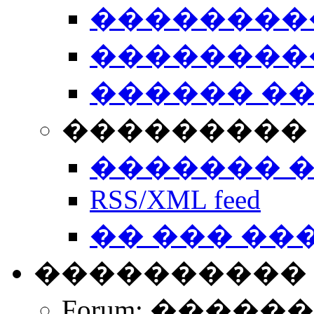
��������
��������
������ �
��������� 
������� 
RSS/XML feed
�� ��� ��
����������
Forum: �����