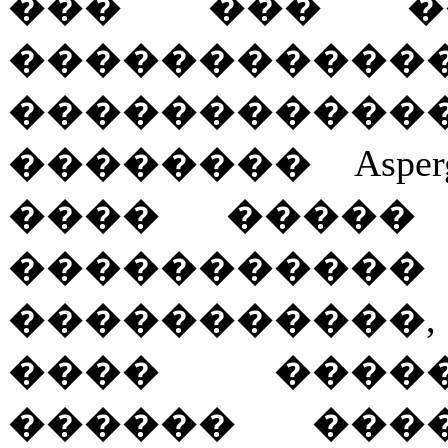
��� ��� �
��������
��������
�������� Aspe
���� ����� 
����������
�����������
���� �����
������ ����