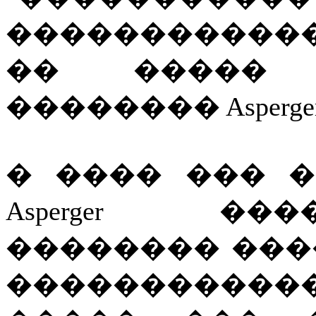
�����������
�� ����� 
�������� Asperger
� ���� ��� 
Asperger �
�������� ���
�����������