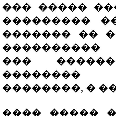
��� ����� ��
��������� �
������� �� 
���������� 
��� ������
�������� �
��������, � ����
���� ����� 