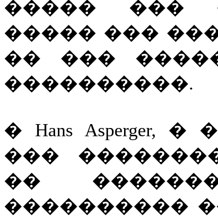
����� ��� 
����� ��� ���
�� ��� ����
����������.
� Hans Asperger
��� �������
�� ������
���������� ���