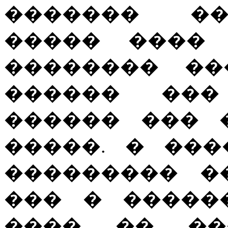
������� ��
����� ���� 
�������� ��
������ ���
������ ��� 
�����. � ��
��������� �
��� � �����
���� �� ��