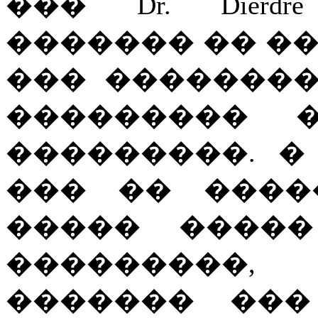
��� Dr. Dierdr
������� �� �
��� ��������� 
��������� 
���������. � 
��� �� ������
����� �����
���������,
������� ���