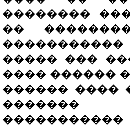
�������� ��
�� �������
����������
����� ��� ��
���� ������ 
������ ���� 
������� 
�����������