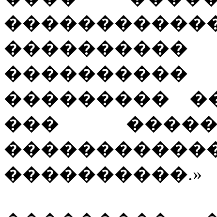
�����������
�������
����������
��������� �
��� �����
���������
����������.»