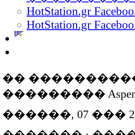
HotStation.gr Facebo
HotStation.gr Faceboo
�� ���������
��������� Aspen
������, 07 ��� 201
������� : ���