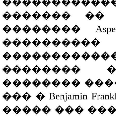
���������
������� �� 
�������� Asp
������
����������
�������� �
�������� ���� � Al
��� � Benjamin F
����� ��� �����