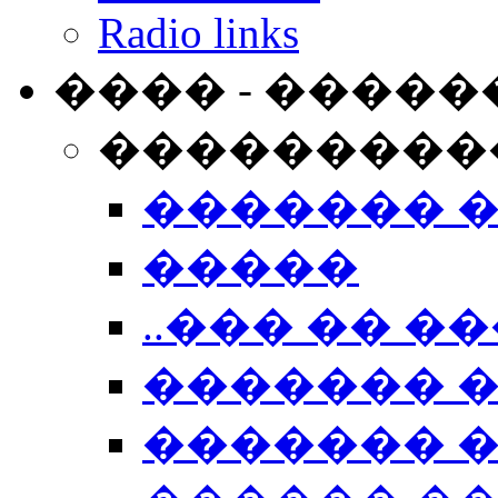
Radio links
���� - �����
���������
������� 
�����
..��� �� ��
������� 
������� �