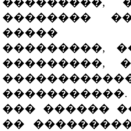
���������, � �
�������� �
����� �
���������, 
���������, 
�����������
�����������
��� ������ �
�� ��������