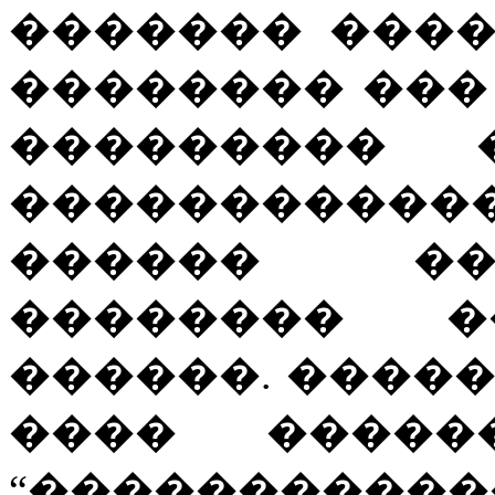
������� ���
�������� ���
��������� 
����������
������ ��
�������� 
������. ����
���� �����
“�����������