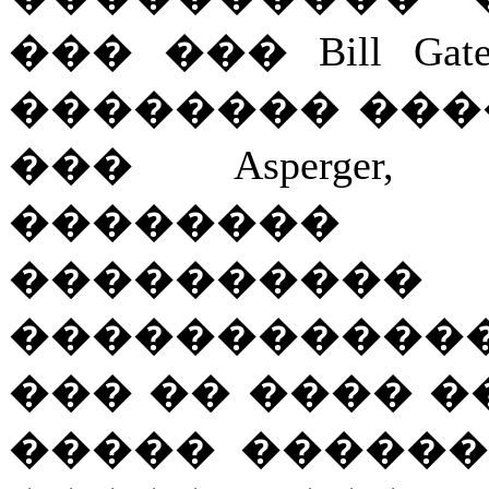
��� ��� Bill G
�������� ���
��� Asperge
��������
��������
������������
��� �� ���� �
����� ������