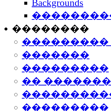
Backgrounds
���������
��������
���������
�������
���������
�� ������
���������
���������