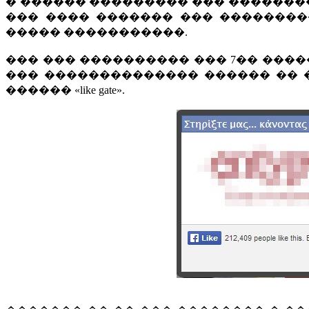
� ������ ��������� ��� ��������
��� ���� ������� ��� ��������
����� �����������.
��� ��� ���������� ��� 7�� ���
��� �������������� ������ �� 
������ «like gate».