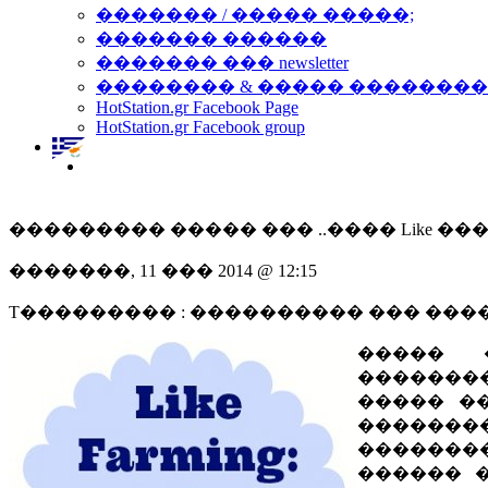
������� / ����� �����;
������� ������
������� ��� newsletter
�������� & ����� �������
HotStation.gr Facebook Page
HotStation.gr Facebook group
��������� ����� ��� ..���� Like ���
�������, 11 ��� 2014 @ 12:15
T��������� : ���������� ��� ��
����� �
�������
����� �
�������
�������
������ 