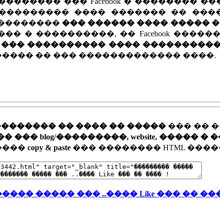
������� ��� Facebook � �������� �
�������� ���� ������� �� ������
 ���������
��� ������ ���� ����� ��� 
� � ����������, �� Facebook �����
�� ��� ���������� ���� ���������
���� �� ��� ������������� ����.
�������� �� ���� �� �����
��� �� 
�� blog/���������, website, ����� � 
�����
copy & paste
��� �������� HTML ����
��� ����� ��� ..���� Like ��� �� ���