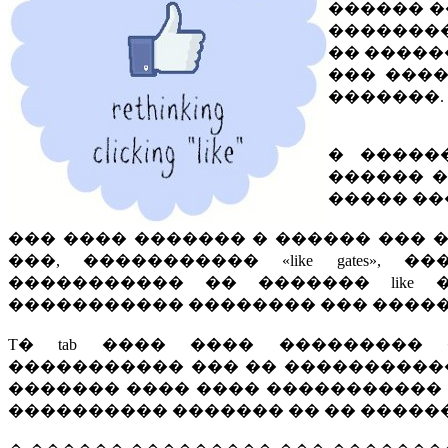
������ �
��������
�� �����
��� ���� 
�������.
� ������
������ � 
����� ��
��� ���� ������� � ������ ��� ��
���, ����������� «like gates»
����������� �� ������� like
����������� �������� ��� ����
T� tab ���� ���� ���������
����������� ��� �� �������������
������� ���� ���� �����������
���������� ������� �� �� ������ ��