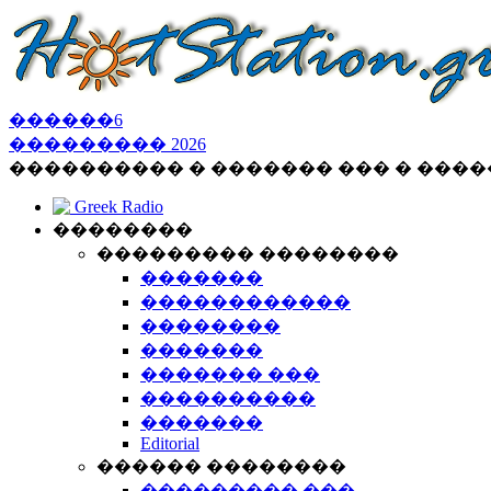
������
6
���������
2026
���������� � ������� ��� � ���
Greek Radio
��������
��������� ��������
�������
������������
��������
�������
������� ���
����������
�������
Editorial
������ ��������
��������� ���