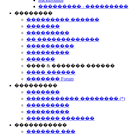
Backgrounds
��������� - ���������
��������
��������� ������
�������
���������
�� �������������
����������
���������
������
���� & ������� ������
���� ������
������� Forum
���������
�������
����������� �������� (*)
���������
���������
������� �������
�����������
������� ���