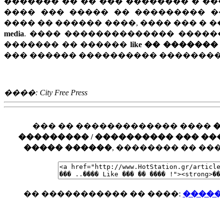
������� �� �� ��� �������� � ���
���� ��� ����� �� ��������� ��
���� �� ������ ����, ���� ��� �
media
. ���� �������������� �������
������� �� ������
like �� �����
��� ������ ���������� ��������
����: City Free Press
��� �� ������������� ����
��������� / ���������� ��� ���� �
����� ������
, �������� �� �
�� ����������� �� ����:
������