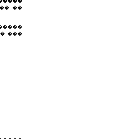
������
�� ��
������
� ���