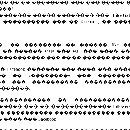
�� �� �� �������� ��� ��� ����� 
��!
������� ����� �������� ��� "
Like Gat
���������� ��� �� facebook, �� ��
, ..�� �������� �� ������ like 
�� ������ share ��� wall ��� ���� �
���������� ��� �� �� ������ ����
 Facebook ������� ��� ���� ��� ��
, ���� �� «��������» ��� ������
 �� ��� ���������� ���������
�������.
 ����������� �� �����������
�� ��� �� ������������� follower
 � ���������� ������������� ���
�� ��� Facebook.