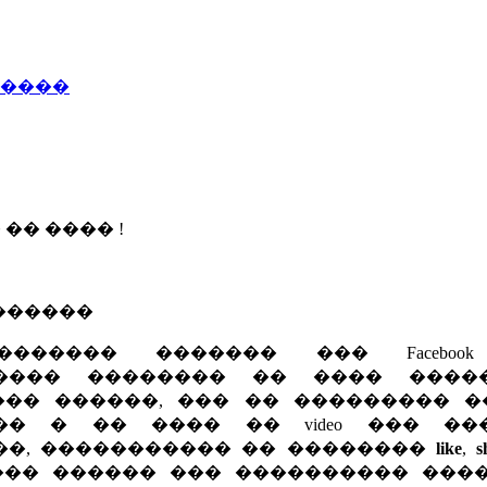
�����
 �� ���� !
�������
������ ������� ��� Faceboo
���� �������� �� ���� ����
��� ������, ��� �� ��������� �
�� � �� ���� �� video ��� ��
��, ����������� �� ��������
like
,
s
��� ������ ��� ���������� ����