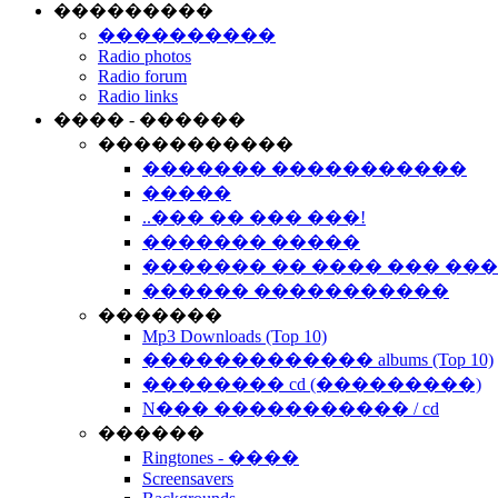
���������
����������
Radio photos
Radio forum
Radio links
���� - ������
�����������
������� �����������
�����
..��� �� ��� ���!
������� �����
������� �� ���� ��� ��
������ �����������
�������
Mp3 Downloads (Top 10)
������������� albums (Top 10)
�������� cd (���������)
N��� ����������� / cd
������
Ringtones - ����
Screensavers