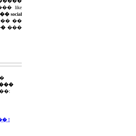
������
 like
social
��� ��
��
���
��
����
��:
� !