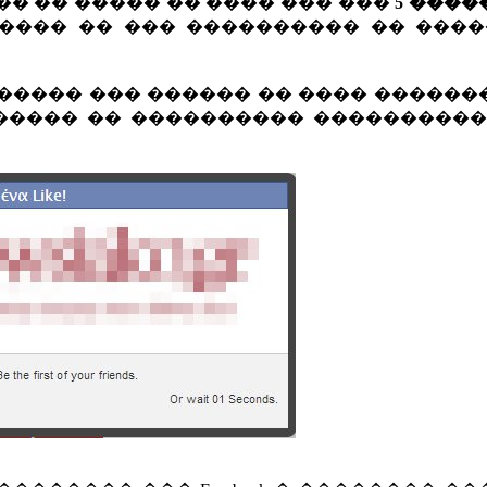
� �� ����� �� ���� ��� ���
5 ���
���� �� ��� ���������� �� ����
������ ��� ������ �� ���� �����
����� �� ���������� ����������