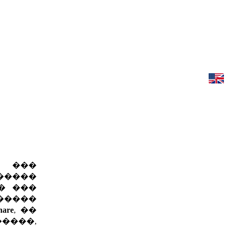
k ���
�����
� ���
�����
hare
, ��
����,