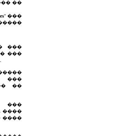
��� ��
es
" ���
������
�� ���
�� ���
.
������
� ���
�� ��
� ���
s ����
 ����