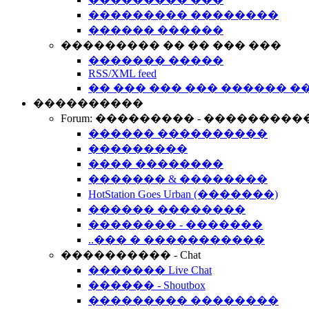
��������� ��������
������ ������
��������� �� �� ��� ���
������� �����
RSS/XML feed
�� ��� ��� ��� ������ �
����������
Forum: ��������� - ���������
������ ����������
���������
���� ��������
������� & ��������
HotStation Goes Urban (�������)
������ ��������
�������� - �������
..��� � �����������
���������� - Chat
������� Live Chat
������ - Shoutbox
��������� ��������