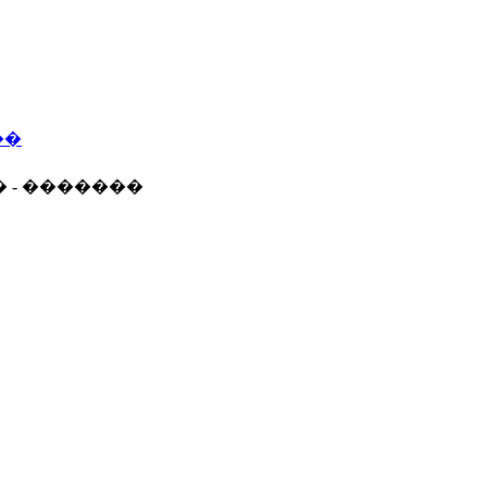
��
� - �������