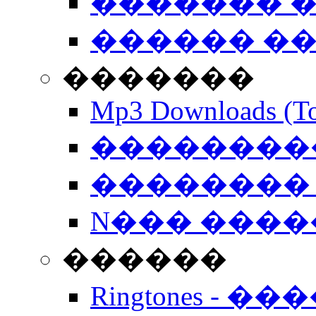
������� �
������ �
�������
Mp3 Downloads (To
�����������
�������� 
N��� �����
������
Ringtones - ��