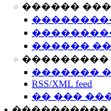
������ ��
��������
��������
������ �
��������� 
������� 
RSS/XML feed
�� ��� ��
����������