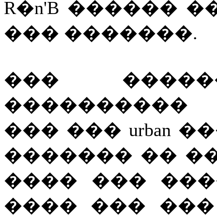
R�n'B ������ 
��� �������.
��� ����
���������� 
��� ��� urban 
������� �� �
���� ��� ��
���� ��� ��� �