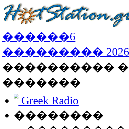
������
6
���������
202
���������� �
�������
Greek Radio
��������