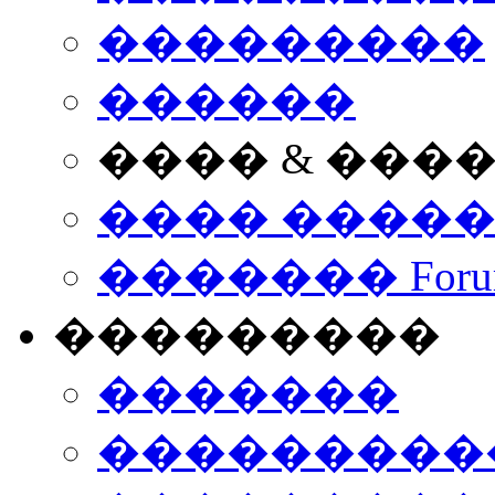
���������
������
���� & ���
���� ����
������� Foru
���������
�������
����������