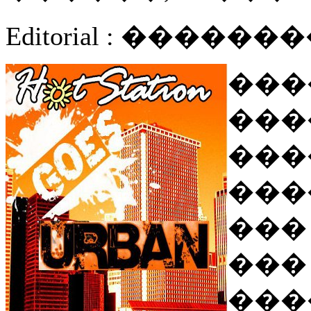
Editorial : ����
�
���
���
���
��
��
���