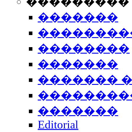
���������
�������
��������
��������
�������
������� 
��������
�������
Editorial