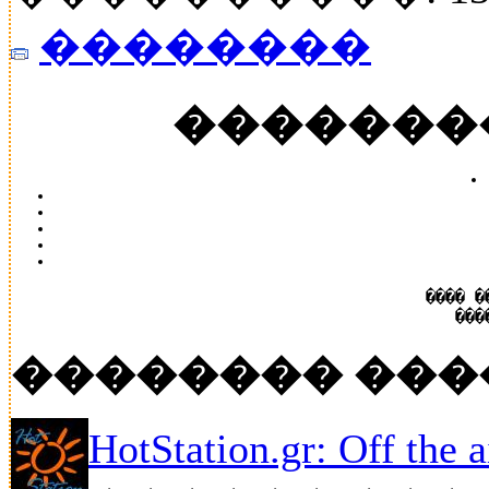
��������
�������
���� �
���
�������� ���
HotStation.gr: Off the 