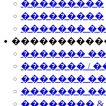
���������
���������
������� �
����������
������� �
������� / �
������� �
������� ��� n
�������� &