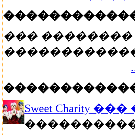
�����������
��� ��������
�����������
�����������
Sweet Charity ��
����������