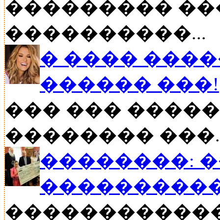
��������� ��
����������...
� ���� ����
������ ���!
��� ��� �����
�������� ���..
��������: 
���������
�����������