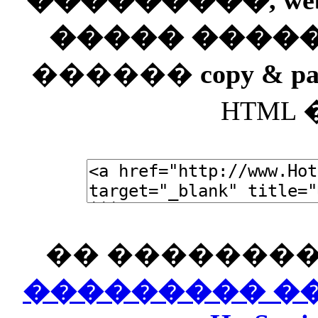
���������, web
����� ����
������
copy & pa
HTML
�� ��������
��������� ���