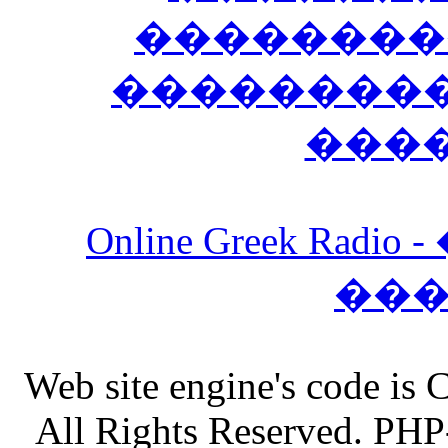
��������
����������
���
Online Greek Ra
��
Web site engine's code is
All Rights Reserved. PHP