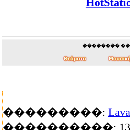
HotStati
�������� �
���������:
Lava
����������: 134