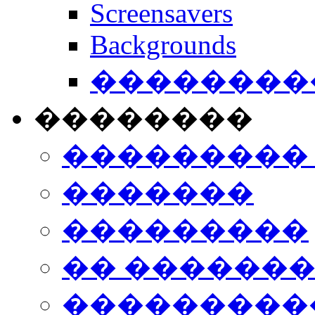
Screensavers
Backgrounds
���������
��������
���������
�������
���������
�� ������
���������