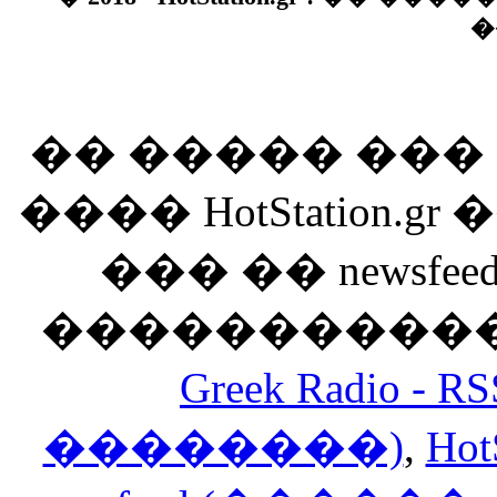
�
�� ����� ��
���� HotStation
��� �� newsfeed
������������
Greek Radio 
��������)
,
Hot