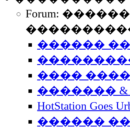
Forum: �����
����������
������ �
��������
���� ���
������� &
HotStation Goe
������ �