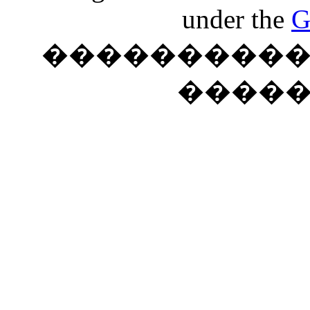
under the
G
���������� �
����