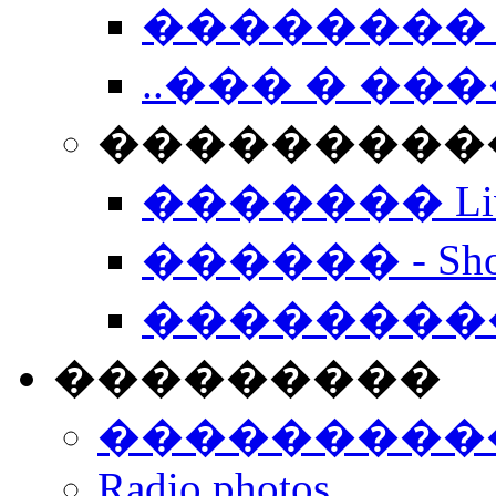
�������� 
..��� � �
���������� -
������� Live
������ - Sho
��������
���������
���������
Radio photos