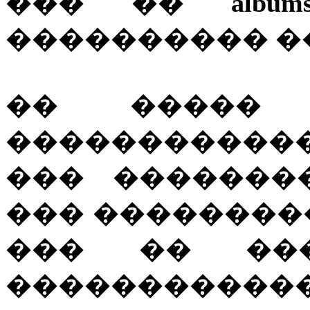
��� ��
album
���������� �
�� �����
�����������
��� �������
��� ��������
��� �� ��
������������