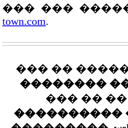
��� ��� ����
town.com
.
��� �� ����
�������� ��
��� �� �
���������� ��