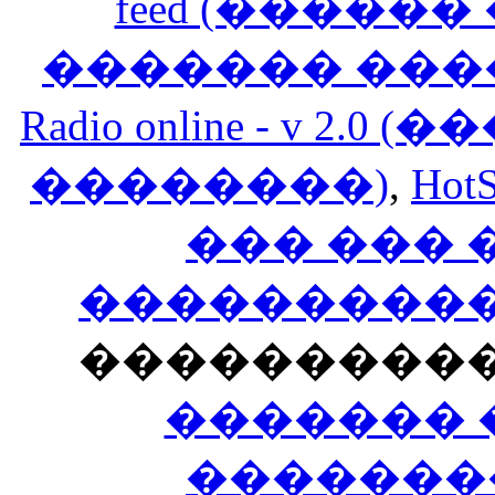
feed (�����
������� ���
Radio online - v 
��������)
,
HotS
��� ���
�����������
���������
������� 
�������