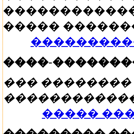
������������
����� ������� �
���������
����-�������
��� ��������
�����������
����� ��
��������� �