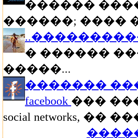
������ ���
������; ���� ��
..����������
� ������ ��
�����...
������� ���� 
facebook
��� ��
social networks, 
������