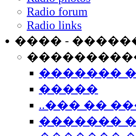
Radio forum
Radio links
���� - �����
���������
������� 
�����
..��� �� ��
������� 