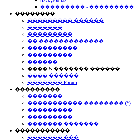
Backgrounds
��������� - ���������
��������
��������� ������
�������
���������
�� �������������
����������
���������
������
���� & ������� ������
���� ������
������� Forum
���������
�������
����������� �������� (*)
���������
���������
������� �������
�����������
������� ���