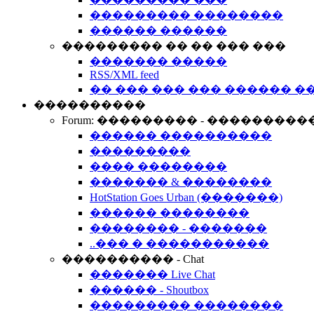
��������� ��������
������ ������
��������� �� �� ��� ���
������� �����
RSS/XML feed
�� ��� ��� ��� ������ �
����������
Forum: ��������� - ���������
������ ����������
���������
���� ��������
������� & ��������
HotStation Goes Urban (�������)
������ ��������
�������� - �������
..��� � �����������
���������� - Chat
������� Live Chat
������ - Shoutbox
��������� ��������