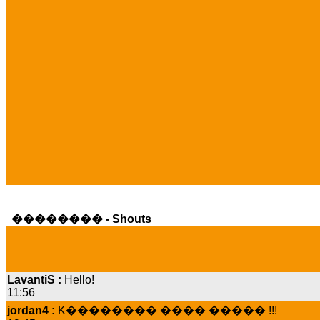
�������� - Shouts
LavantiS :
Hello!
11:56
jordan4 :
K�������� ���� ����� !!!
19:45