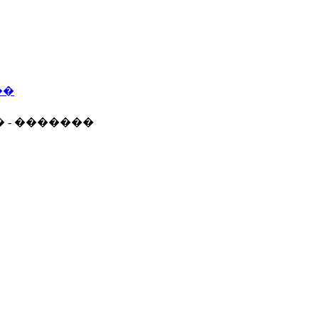
��
� - �������