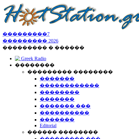
���������
7
���������
2026
��������� � ������
Greek Radio
��������
��������� ��������
�������
������������
��������
�������
������� ���
����������
�������
Editorial
������ ��������
��������� ���