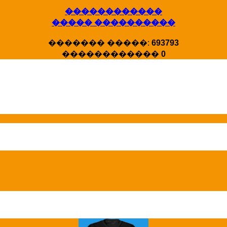
������������
����� ����������
X�����
������� �����:
693793
�����
������������
0
HotStat ...
Homeland