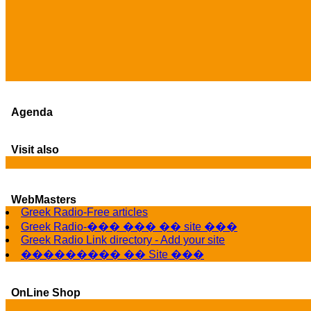
Agenda
Visit also
WebMasters
Greek Radio-Free articles
Greek Radio-��� ��� �� site ���
Greek Radio Link directory - Add your site
��������� �� Site ���
OnLine Shop