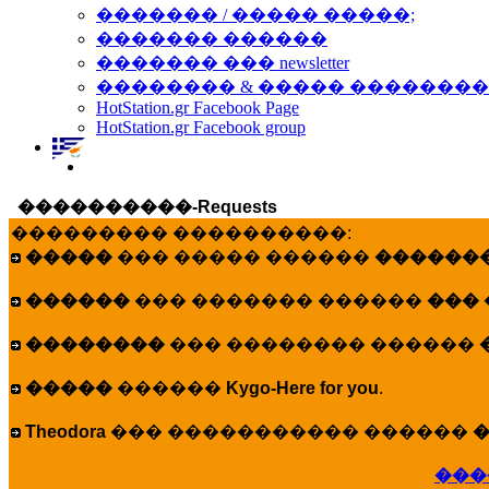
������� / ����� �����;
������� ������
������� ��� newsletter
�������� & ����� �������
HotStation.gr Facebook Page
HotStation.gr Facebook group
����������-Requests
��������� ����������:
�����
��� ����� ������
�������
������
��� ������� ������
���
��������
��� �������� ������
�����
������
Kygo-Here for you
.
Theodora
��� ����������� ������
�
���