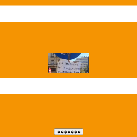
��� ����
�����..