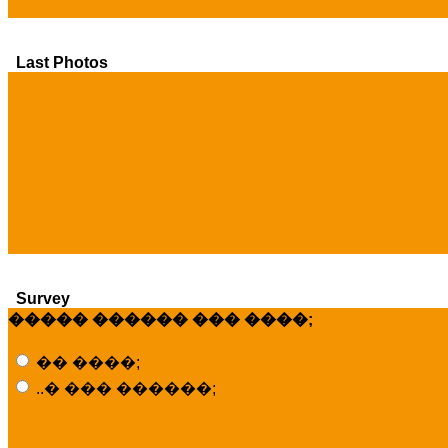
Last Photos
Survey
����� ������ ��� ����;
�� ����;
..� ��� ������;