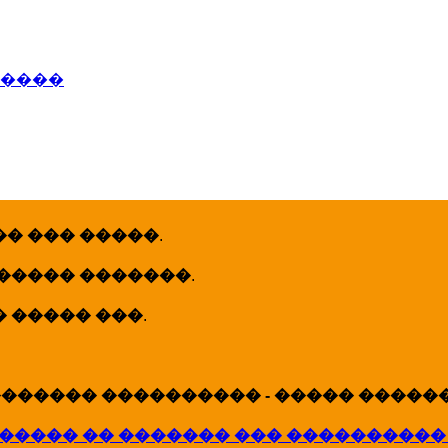
�����
� ��� �����
.
 ����� �������
.
� ����� ���
.
������ ���������� - ����� �������
����� �� ������� ��� ����������