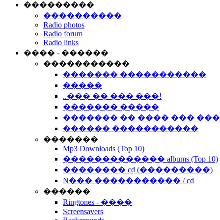
���������
����������
Radio photos
Radio forum
Radio links
���� - ������
�����������
������� �����������
�����
..��� �� ��� ���!
������� �����
������� �� ���� ��� ��
������ �����������
�������
Mp3 Downloads (Top 10)
������������� albums (Top 10)
�������� cd (���������)
N��� ����������� / cd
������
Ringtones - ����
Screensavers