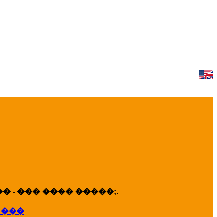
 - ��� ���� �����;
.
 ���