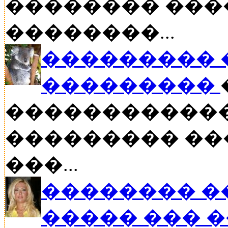
�������� ���
��������...
��������� �
���������
������������
��������� ���
���...
�������� �
����� ��� 