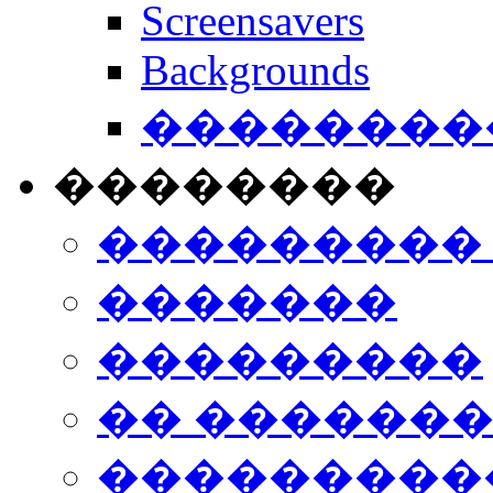
Screensavers
Backgrounds
���������
��������
���������
�������
���������
�� ������
���������