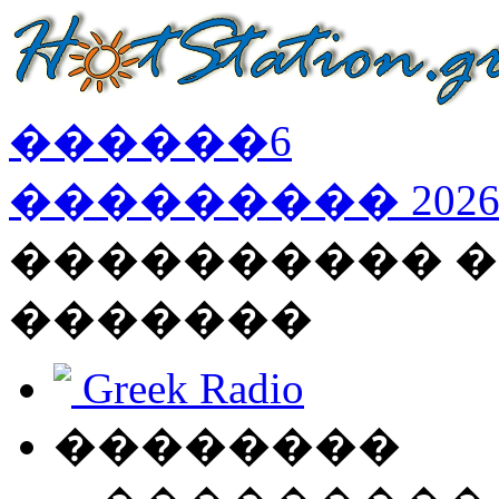
������
6
���������
202
���������� �
�������
Greek Radio
��������