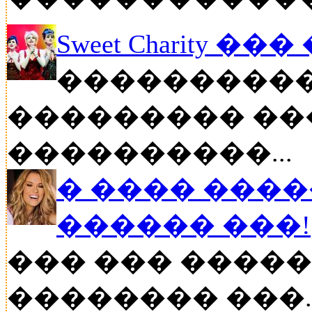
Sweet Charity ��
����������
��������� ��
����������...
� ���� ����
������ ���!
��� ��� �����
�������� ���..