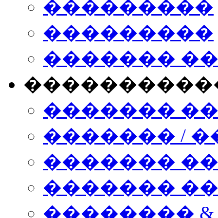
���������
���������
������� �
����������
������� �
������� / �
������� �
������� ��� n
�������� &