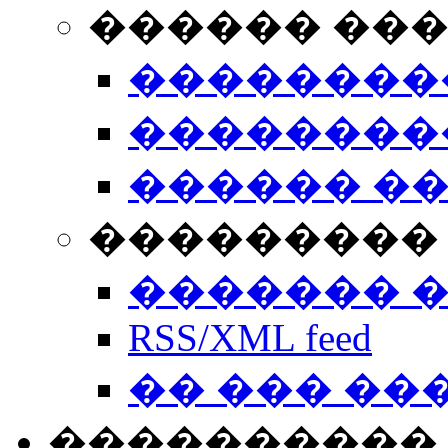
������ ��
��������
��������
������ �
��������� 
������� 
RSS/XML feed
�� ��� ��
����������