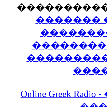
���������
������� 
�������
��������
����������
���
Online Greek Ra
��