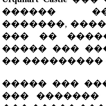
������ ��
�������, ���
��� �� �����
����� ��� ���
�� ��������� �
����� ��� �
��� �������