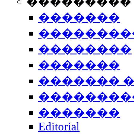
���������
�������
��������
��������
�������
������� 
��������
�������
Editorial