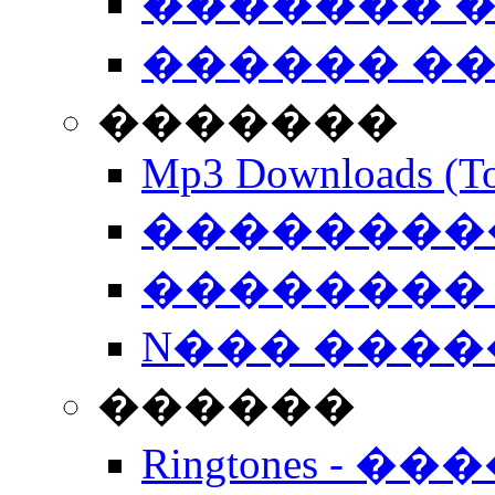
������� �
������ �
�������
Mp3 Downloads (To
�����������
�������� 
N��� �����
������
Ringtones - ��