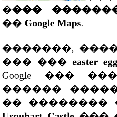
�
��� ������
��
Google Maps
.
�������, ���
��� ���
easter eg
Google ��� �
������ ����
�� ��������
Urquhart Castle
��� 