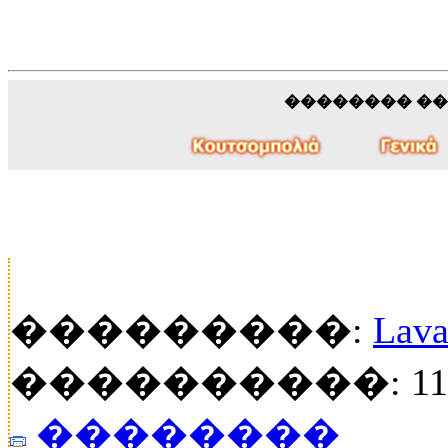
�������� �
���������:
Lava
����������: 111
��������