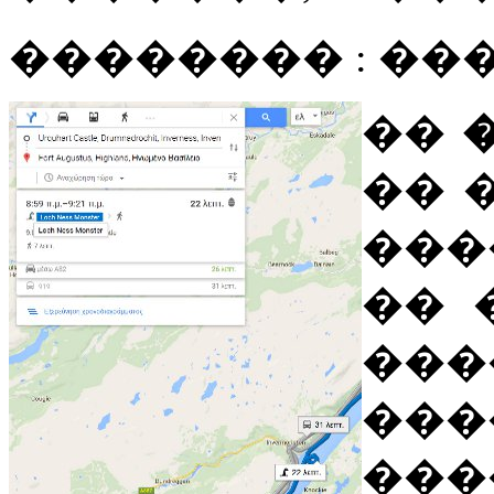
�������� : ��
��
�� 
���
�� 
�
��
���