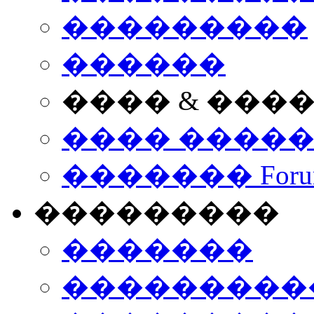
���������
������
���� & ���
���� ����
������� Foru
���������
�������
����������