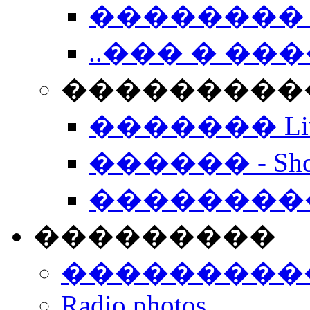
�������� 
..��� � �
���������� -
������� Live
������ - Sho
��������
���������
���������
Radio photos