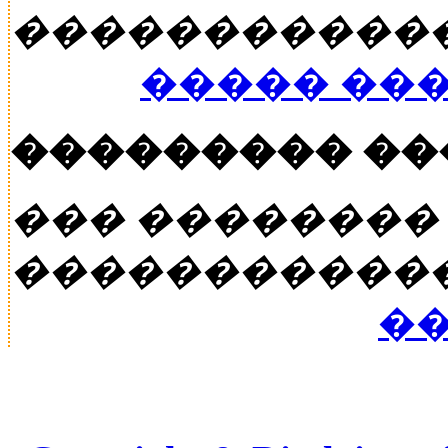
�����������
����� ��
��������� �
��� ��������
�����������
��