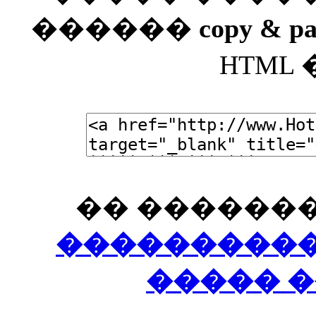
������
copy & pa
HTML
�� �������
����������
����� �