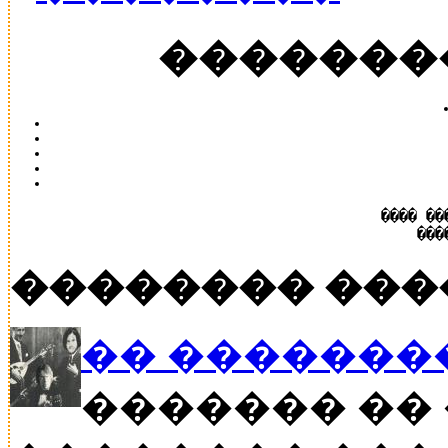
�������
���� ��
���
�������� ���
�� �������
������� �� 