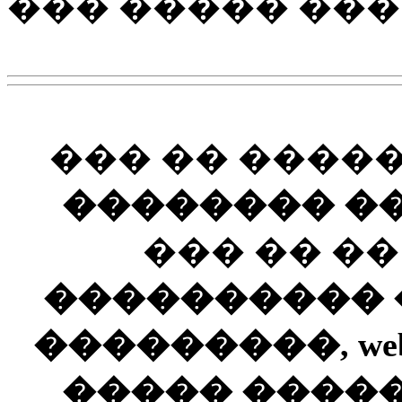
��� ����� ��� 
��� �� ����
�������� ��
��� �� �
���������� ��
���������, web
����� ����