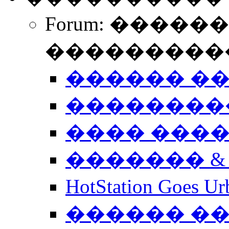
Forum: �����
����������
������ �
��������
���� ���
������� &
HotStation Goe
������ �