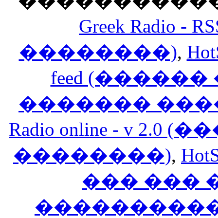
������������
Greek Radio 
��������)
,
Hot
feed (�����
������� ���
Radio online - v 
��������)
,
HotS
��� ���
�����������