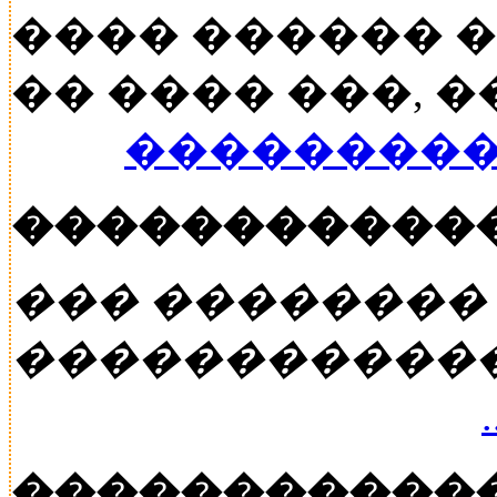
���� ������ 
�� ���� ���, ��
���������
�����������
��� ��������
�����������
�����������