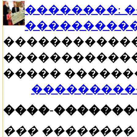
��������: 
���������
�����������
������������
����� ������� �
���������
����-�������
��� ��������