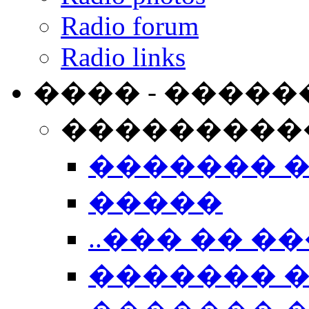
Radio forum
Radio links
���� - �����
���������
������� 
�����
..��� �� ��
������� 