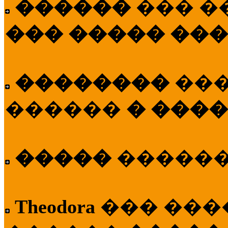
������
��� �
��� ����� ��
��������
��
������
� ����
�����
�����
Theodora
��� ��