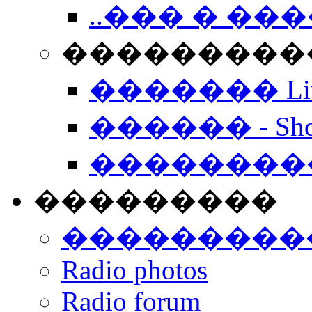
..��� � �
���������� -
������� Live
������ - Sho
��������
���������
���������
Radio photos
Radio forum