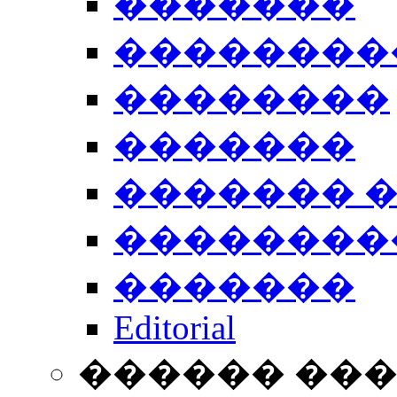
�������
��������
��������
�������
������� 
��������
�������
Editorial
������ ��