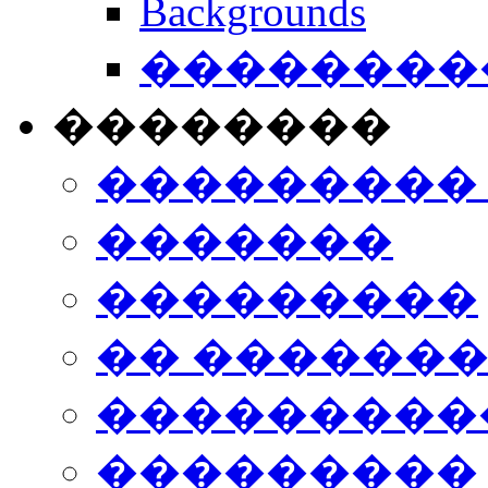
Backgrounds
���������
��������
���������
�������
���������
�� ������
���������
���������