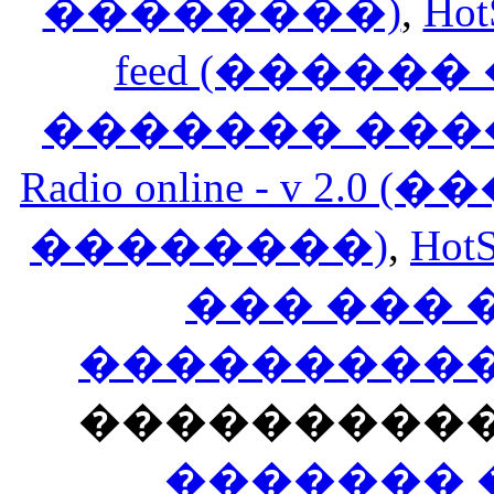
��������)
,
Hot
feed (�����
������� ���
Radio online - v 
��������)
,
HotS
��� ���
�����������
���������
������� 