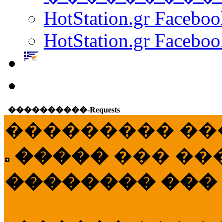
HotStation.gr Facebo
HotStation.gr Faceboo
����������-Requests
��������� ��
�����
��� ��
�������� ���