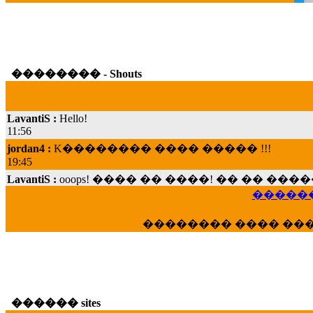
�������� - Shouts
LavantiS :
Hello!
11:56
jordan4 :
K�������� ���� ����� !!!
19:45
LavantiS :
ooops! ���� �� ����! �� �� �
���; ���� ��� ��� �������� ���� �
15:07
������
Dimitris_P :
���� ����� �������� ���� 
�������� ���� ��
21:20
LavantiS :
����� ���� ������� ��� ���
������� �����?" ..............���� �
�������...
16:40
������ sites
veronica :
E���� 2012 ��� ����� ��� ��