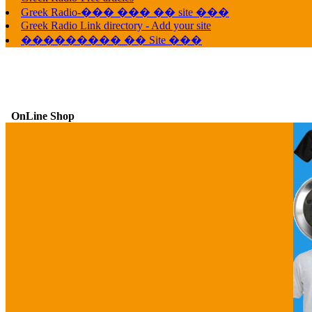
G
Greek Radio-��� ��� �� site ���
Greek Radio Link directory - Add your site
��������� �� Site ���
OnLine Shop
G