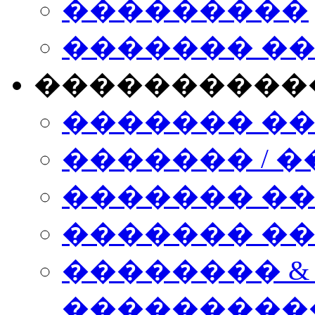
���������
������� �
����������
������� �
������� / �
������� �
������� ��� n
�������� &
���������