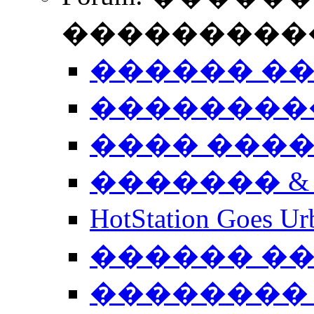
����������
������ �
��������
���� ���
������� &
HotStation Goe
������ �
�������� 