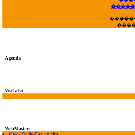
��
�����
�����
���
Agenda
Visit also
WebMasters
Greek Radio-Free articles