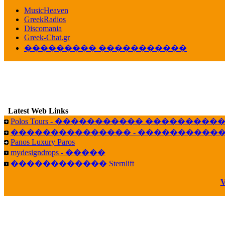
������� ��������� ���� ������ 
MusicHeaven
16:39
GreekRadios
veronica :
[
URL
] ���� ���;
Discomania
10:19
Greek-Chat.gr
��������� �����������
LavantiS :
���� ����� � ������� �����
16:11
veronica :
����� ��� 13 ������.. ��� ��
14:45
LavantiS :
�������� ��� ���� ��������!
B
15:18
Latest Web Links
Galatea :
Efharist&oacute;
Polos Tours - ����������� ��������
03:56
��������������� - �����������
LavantiS :
that's great news! ����� �� ������!
Panos Luxury Paros
14:35
mydesigndrops - �����
Galatea :
�� ����� ���� ������ ��� �������
������������ Sternlift
21:35
veronica :
Kalo 3hmero paidia se olous!
V
21:59
LavantiS :
�������� - ������ ������ , 4,
08:08
Dimitris_P :
fou fou 1 2