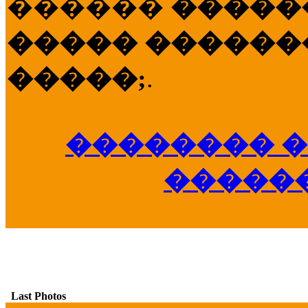
������
�����
����� �������
�����;
.
�������� �
�����
Last Photos