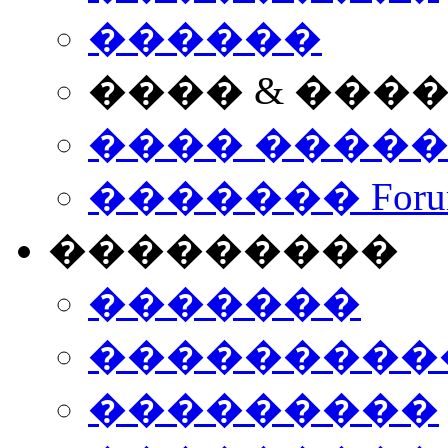
������
���� & ���
���� ����
������� Foru
���������
�������
����������
���������