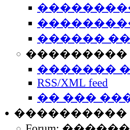
��������
��������
������ �
��������� 
������� 
RSS/XML feed
�� ��� ��
����������
Forum: �����