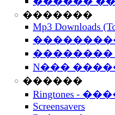
������ �
�������
Mp3 Downloads (To
�����������
�������� 
N��� �����
������
Ringtones - ��
Screensavers