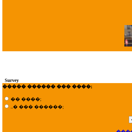
�
Survey
����� ������ ��� ����;
�� ����;
..� ��� ������;
���