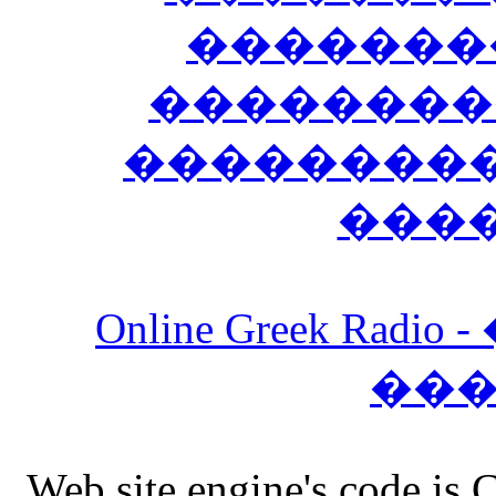
�������
��������
����������
���
Online Greek Ra
��
Web site engine's code is