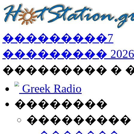
���������
7
���������
202
��������� � 
Greek Radio
��������
���������