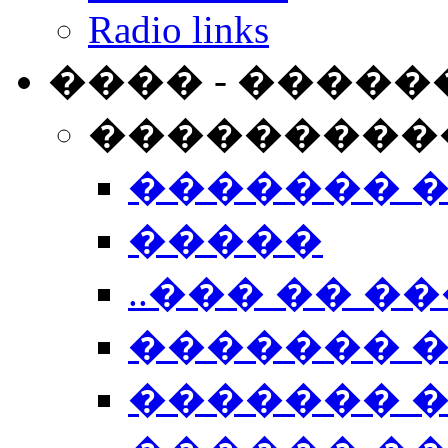
Radio links
���� - �����
���������
������� 
�����
..��� �� ��
������� 
������� �