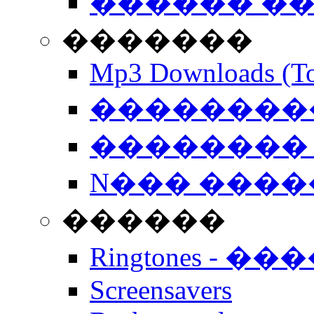
������ �
�������
Mp3 Downloads (To
�����������
�������� 
N��� �����
������
Ringtones - ��
Screensavers