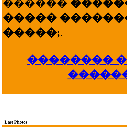
������
�����
����� �������
�����;
.
�������� �
�����
Last Photos