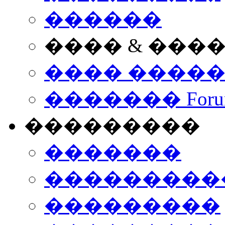
������
���� & ���
���� ����
������� Foru
���������
�������
����������
���������