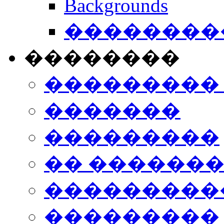
Backgrounds
���������
��������
���������
�������
���������
�� ������
���������
���������