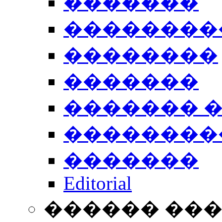
�������
��������
��������
�������
������� 
��������
�������
Editorial
������ ��