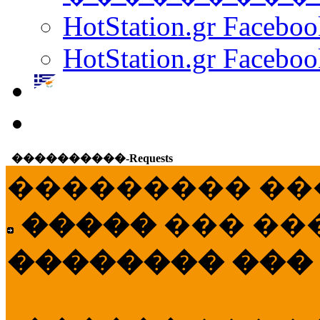
HotStation.gr Facebo
HotStation.gr Faceboo
����������-Requests
��������� ��
�����
��� ��
�������� ���