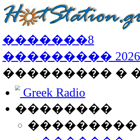
�������
8
���������
202
��������� �
Greek Radio
��������
���������