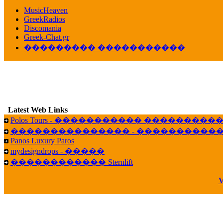
������� ��������� ���� ������ 
MusicHeaven
16:39
GreekRadios
veronica :
[
URL
] ���� ���;
Discomania
10:19
Greek-Chat.gr
��������� �����������
LavantiS :
���� ����� � ������� �����
16:11
veronica :
����� ��� 13 ������.. ��� ��
14:45
LavantiS :
�������� ��� ���� ��������!
B
15:18
Latest Web Links
Galatea :
Efharist&oacute;
Polos Tours - ����������� ��������
03:56
��������������� - �����������
LavantiS :
that's great news! ����� �� ������!
Panos Luxury Paros
14:35
mydesigndrops - �����
Galatea :
�� ����� ���� ������ ��� �������
������������ Sternlift
21:35
veronica :
Kalo 3hmero paidia se olous!
V
21:59
LavantiS :
�������� - ������ ������ , 4,
08:08
Dimitris_P :
fou fou 1 2