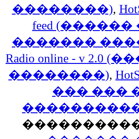
��������)
,
Hot
feed (�����
������� ���
Radio online - v 
��������)
,
HotS
��� ���
�����������
���������