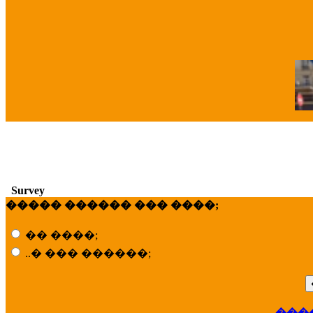
�
Survey
����� ������ ��� ����;
�� ����;
..� ��� ������;
���