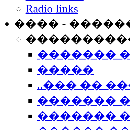
Radio links
���� - �����
���������
������� 
�����
..��� �� ��
������� 
������� �