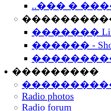
..��� � �
���������� -
������� Live
������ - Sho
��������
���������
���������
Radio photos
Radio forum