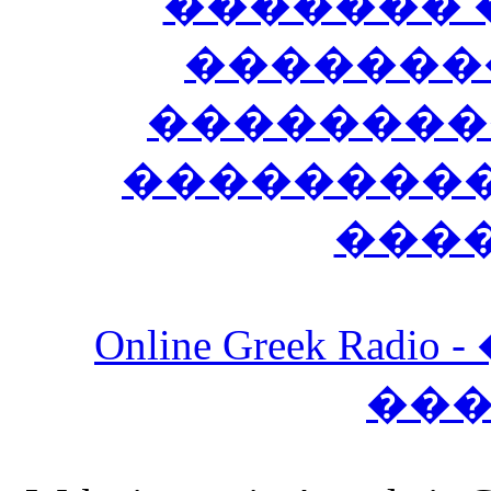
������� 
�������
��������
����������
���
Online Greek Ra
��