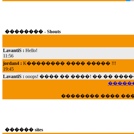
�������� - Shouts
LavantiS :
Hello!
11:56
jordan4 :
K�������� ���� ����� !!!
19:45
LavantiS :
ooops! ���� �� ����! �� �� �
���; ���� ��� ��� �������� ���� �
15:07
������
Dimitris_P :
���� ����� �������� ���� 
�������� ���� ��
21:20
LavantiS :
����� ���� ������� ��� ���
������� �����?" ..............���� �
�������...
16:40
������ sites
veronica :
E���� 2012 ��� ����� ��� ��