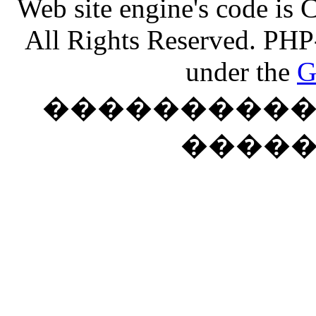
Web site engine's code is
All Rights Reserved. PHP
under the
G
���������� �
����