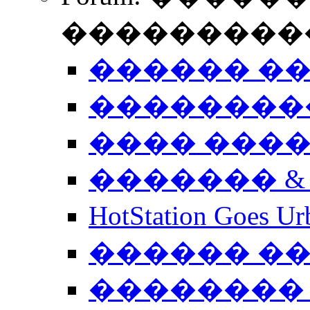
����������
������ �
��������
���� ���
������� &
HotStation Goe
������ �
�������� 