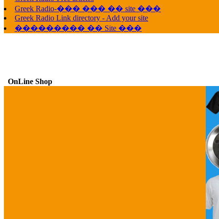
G
Greek Radio-��� ��� �� site ���
Greek Radio Link directory - Add your site
��������� �� Site ���
OnLine Shop
G