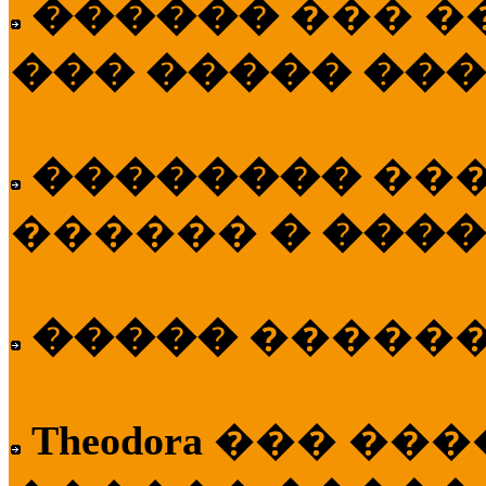
������
��� �
��� ����� ��
��������
��
������
� ����
�����
�����
Theodora
��� ��