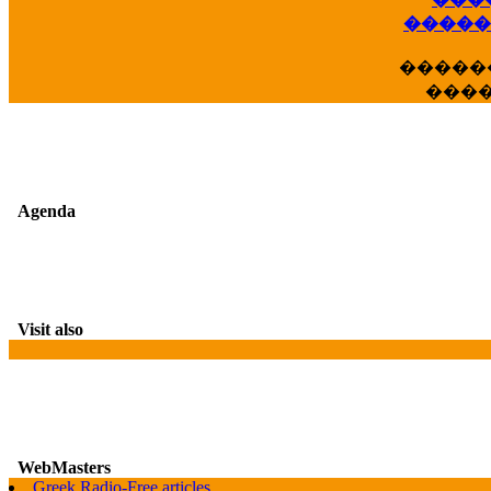
��
�����
�����
���
Agenda
Visit also
WebMasters
Greek Radio-Free articles