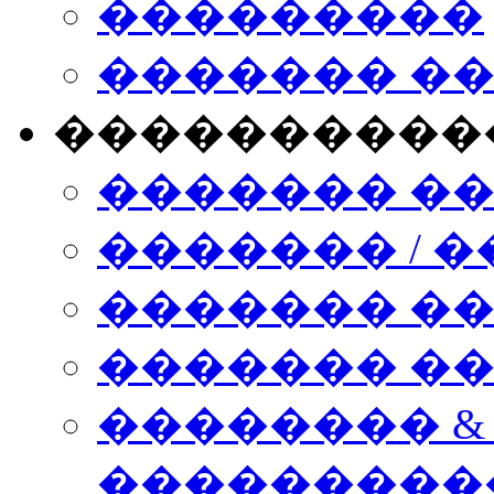
���������
������� �
����������
������� �
������� / �
������� �
������� ��� n
�������� &
���������