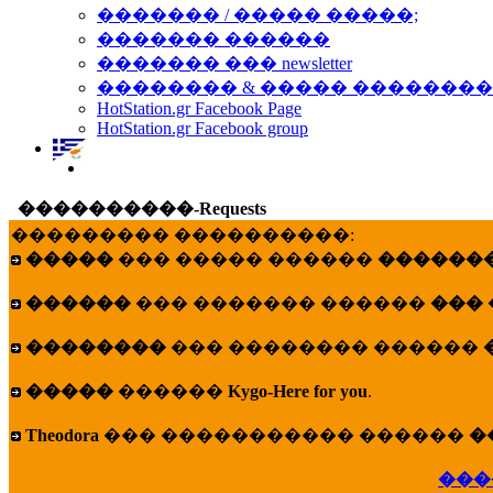
������� / ����� �����;
������� ������
������� ��� newsletter
�������� & ����� �������
HotStation.gr Facebook Page
HotStation.gr Facebook group
����������-Requests
��������� ����������:
�����
��� ����� ������
�������
������
��� ������� ������
���
��������
��� �������� ������
�����
������
Kygo-Here for you
.
Theodora
��� ����������� ������
�
���