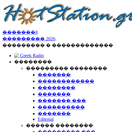
�������
8
���������
2026
��������� � �������������
Greek Radio
��������
��������� ��������
�������
������������
��������
�������
������� ���
����������
�������
Editorial
������ ��������
��������� ���