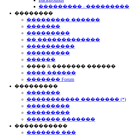
Backgrounds
��������� - ���������
��������
��������� ������
�������
���������
�� �������������
����������
���������
������
���� & ������� ������
���� ������
������� Forum
���������
�������
����������� �������� (*)
���������
���������
������� �������
�����������
������� ���