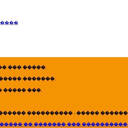
�����
� ��� �����
.
 ����� �������
.
� ����� ���
.
������ ���������� - ����� �������
����� �� ������� ��� ����������