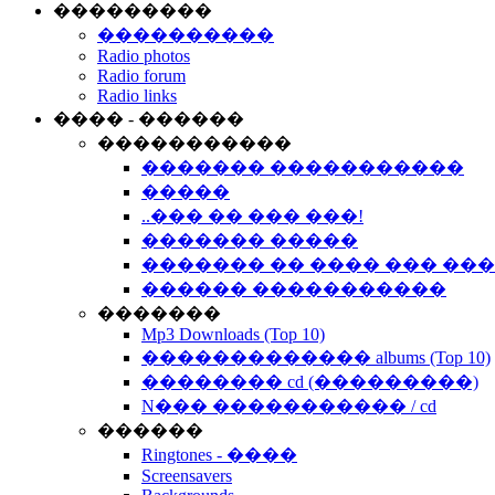
���������
����������
Radio photos
Radio forum
Radio links
���� - ������
�����������
������� �����������
�����
..��� �� ��� ���!
������� �����
������� �� ���� ��� ��
������ �����������
�������
Mp3 Downloads (Top 10)
������������� albums (Top 10)
�������� cd (���������)
N��� ����������� / cd
������
Ringtones - ����
Screensavers