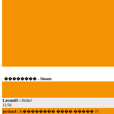
�������� - Shouts
LavantiS :
Hello!
11:56
jordan4 :
K�������� ���� ����� !!!
19:45