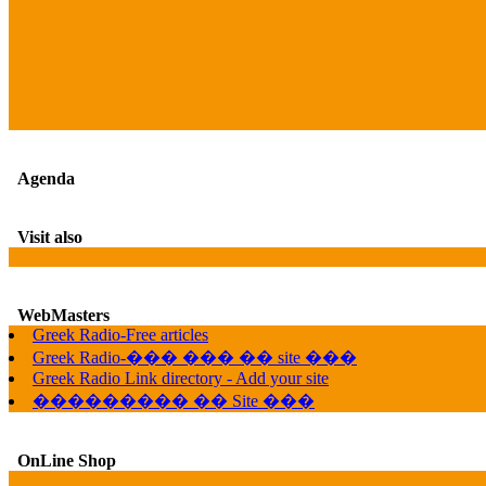
Agenda
Visit also
WebMasters
Greek Radio-Free articles
Greek Radio-��� ��� �� site ���
Greek Radio Link directory - Add your site
��������� �� Site ���
OnLine Shop