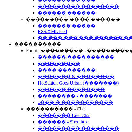
��������� ��������
������ ������
��������� �� �� ��� ���
������� �����
RSS/XML feed
�� ��� ��� ��� ������ �
����������
Forum: ��������� - ���������
������ ����������
���������
���� ��������
������� & ��������
HotStation Goes Urban (�������)
������ ��������
�������� - �������
..��� � �����������
���������� - Chat
������� Live Chat
������ - Shoutbox
��������� ��������