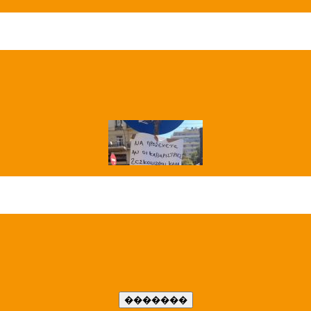
��� ����
�����..