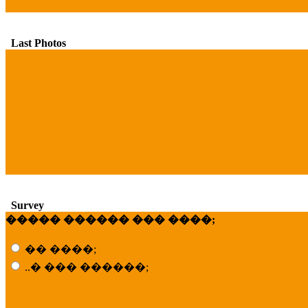
Last Photos
Survey
����� ������ ��� ����;
�� ����;
..� ��� ������;