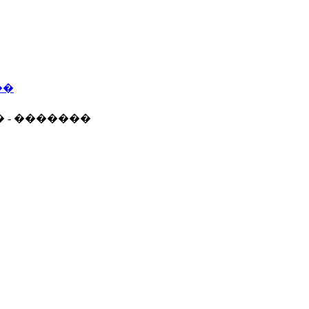
��
� - �������