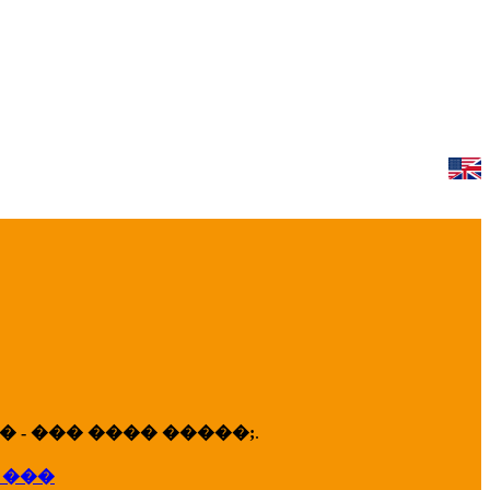
 - ��� ���� �����;
.
 ���