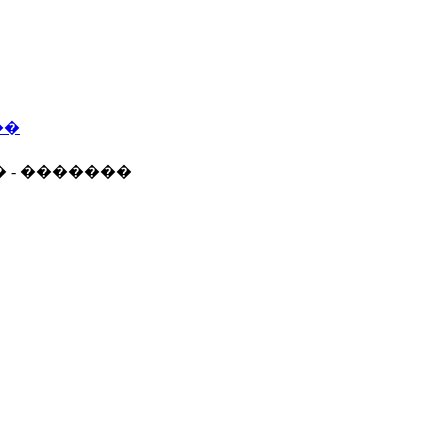
��
� - �������