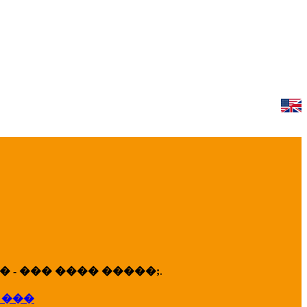
 - ��� ���� �����;
.
 ���