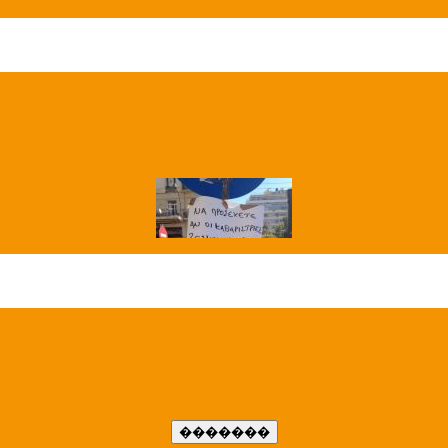
��� ����
�����..