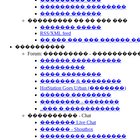
��������� ��������
������ ������
��������� �� �� ��� ���
������� �����
RSS/XML feed
�� ��� ��� ��� ������ �
����������
Forum: ��������� - ���������
������ ����������
���������
���� ��������
������� & ��������
HotStation Goes Urban (�������)
������ ��������
�������� - �������
..��� � �����������
���������� - Chat
������� Live Chat
������ - Shoutbox
��������� ��������