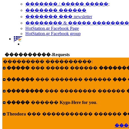
������� / ����� �����;
������� ������
������� ��� newsletter
�������� & ����� �������
HotStation.gr Facebook Page
HotStation.gr Facebook group
����������-Requests
��������� ����������:
�����
��� ����� ������
�������
������
��� ������� ������
���
��������
��� �������� ������
�����
������
Kygo-Here for you
.
Theodora
��� ����������� ������
�
���