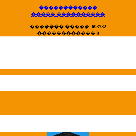
������������
����� ����������
X�����
������� �����:
693782
����� HotStat
������������
0
...
Homeland