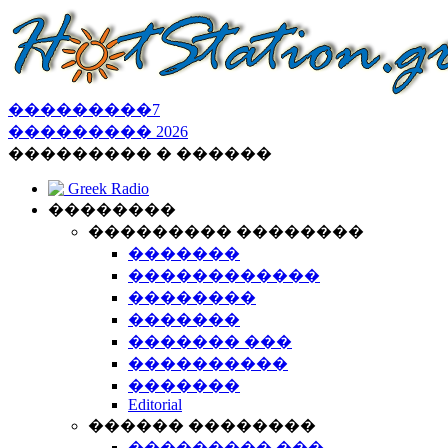
���������
7
���������
2026
��������� � ������
Greek Radio
��������
��������� ��������
�������
������������
��������
�������
������� ���
����������
�������
Editorial
������ ��������
��������� ���