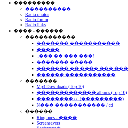
���������
����������
Radio photos
Radio forum
Radio links
���� - ������
�����������
������� �����������
�����
..��� �� ��� ���!
������� �����
������� �� ���� ��� ��
������ �����������
�������
Mp3 Downloads (Top 10)
������������� albums (Top 10)
�������� cd (���������)
N��� ����������� / cd
������
Ringtones - ����
Screensavers