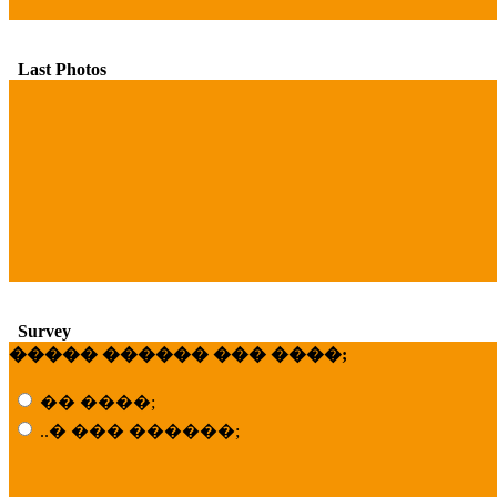
Last Photos
Survey
����� ������ ��� ����;
�� ����;
..� ��� ������;