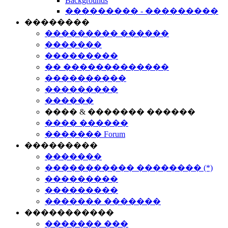
Backgrounds
��������� - ���������
��������
��������� ������
�������
���������
�� �������������
����������
���������
������
���� & ������� ������
���� ������
������� Forum
���������
�������
����������� �������� (*)
���������
���������
������� �������
�����������
������� ���