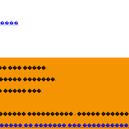
�����
� ��� �����
.
 ����� �������
.
� ����� ���
.
������ ���������� - ����� �������
����� �� ������� ��� ����������