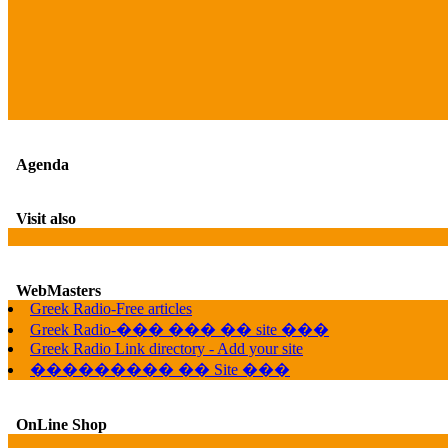
Agenda
Visit also
WebMasters
Greek Radio-Free articles
Greek Radio-��� ��� �� site ���
Greek Radio Link directory - Add your site
��������� �� Site ���
OnLine Shop