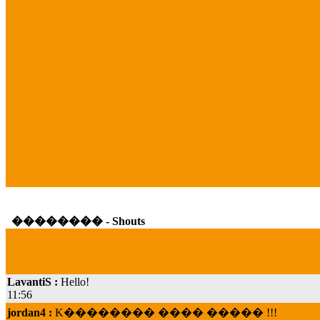
�������� - Shouts
LavantiS :
Hello!
11:56
jordan4 :
K�������� ���� ����� !!!
19:45