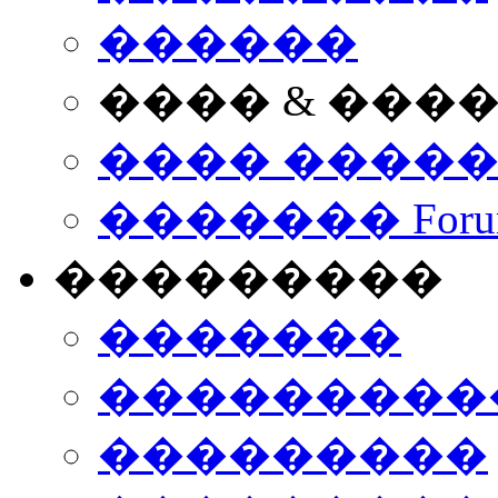
������
���� & ���
���� ����
������� Foru
���������
�������
����������
���������