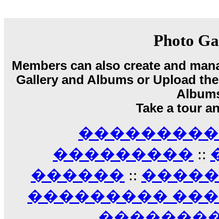
18:59
echo :
��� ��� �������! �� �� ���� �
��� ��� ������ '������'...
17:14
Photo Ga
LavantiS :
Echo, ���� �� ������� �� ��
�������������� ��������!
����
Members can also create and mana
������ �� �����.. "������" ��� �������
Gallery and Albums or Upload their
15:33
echo :
��������� ����, ��������� ��� 
Album
����� ��������� �� �����������
Take a tour a
������! ��� ������ �� �����...
14:16
��������� A
LavantiS :
������� ���� ���� ������;
18:01
���������
::
������
::
����
��������� ��
��������