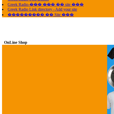
Greek Radio-��� ��� �� site ���
Greek Radio Link directory - Add your site
��������� �� Site ���
OnLine Shop
G