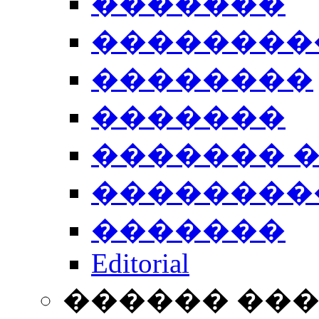
�������
��������
��������
�������
������� 
��������
�������
Editorial
������ ��