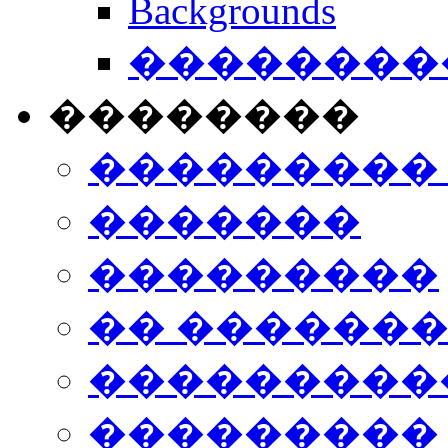
Backgrounds
���������
��������
���������
�������
���������
�� ������
���������
���������