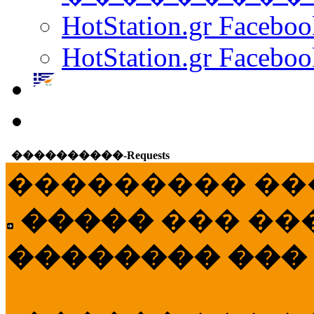
HotStation.gr Facebo
HotStation.gr Faceboo
����������-Requests
��������� ��
�����
��� ��
�������� ���