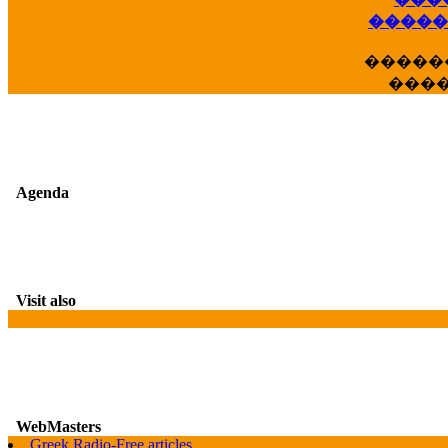
��
�����
�����
���
Agenda
Visit also
WebMasters
G
Greek Radio-Free articles