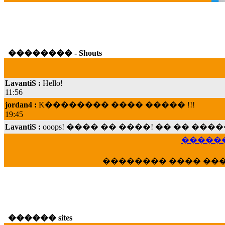
�������� - Shouts
LavantiS :
Hello!
11:56
jordan4 :
K�������� ���� ����� !!!
19:45
LavantiS :
ooops! ���� �� ����! �� �� �
���; ���� ��� ��� �������� ���� �
15:07
������
Dimitris_P :
���� ����� �������� ���� 
21:20
�������� ���� ��
LavantiS :
����� ���� ������� ��� ���
������� �����?" ..............���� �
�������...
16:40
veronica :
E���� 2012 ��� ����� ��� ��
������ sites