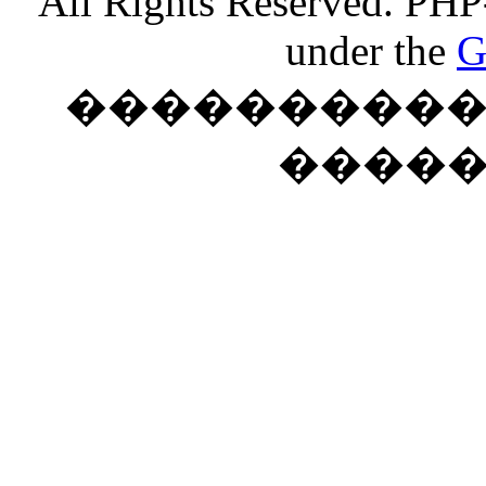
All Rights Reserved. PHP
under the
G
���������� �
����