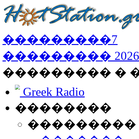
���������
7
���������
202
��������� � 
Greek Radio
��������
���������