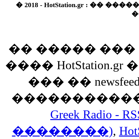
� 2018 - HotStation.gr : �� 
�
�� ����� ��
���� HotStation
��� �� newsfeed
������������
Greek Radio 
��������)
,
Hot