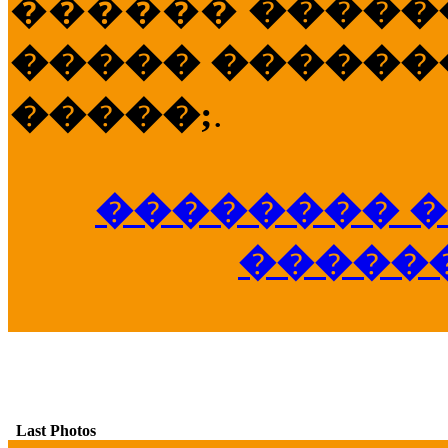
������
�����
����� �������
�����;
.
�������� �
�����
Last Photos