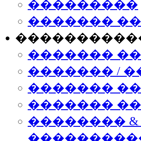
���������
������� �
����������
������� �
������� / �
������� �
������� ��� n
�������� &
���������