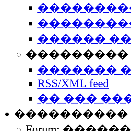
��������
��������
������ �
��������� 
������� 
RSS/XML feed
�� ��� ��
����������
Forum: �����