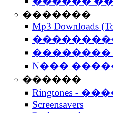
������ �
�������
Mp3 Downloads (To
�����������
�������� 
N��� �����
������
Ringtones - ��
Screensavers