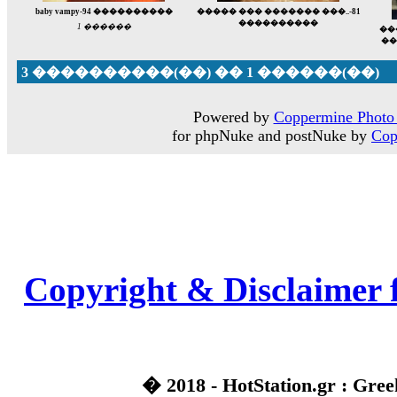
baby vampy-94 ����������
����� ��� ������� ���..-81
����������
1 ������
��
��
3 ����������(��) �� 1 ������(��)
Powered by
Coppermine Photo 
for phpNuke and postNuke by
Cop
Copyright & Disclaimer 
� 2018 - HotStation.gr : Gree