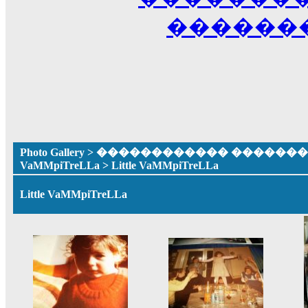
������
Photo Gallery
>
������������ �������� ����
VaMMpiTreLLa
> Little VaMMpiTreLLa
Little VaMMpiTreLLa