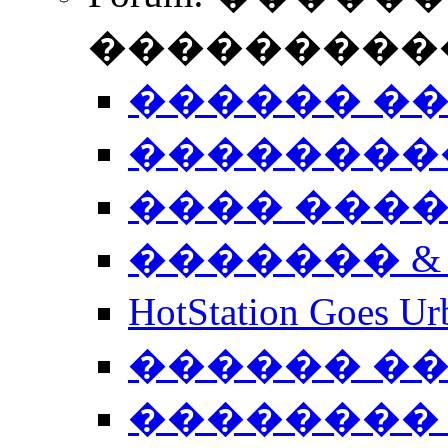
����������
������ �
��������
���� ���
������� &
HotStation Goe
������ �
�������� 