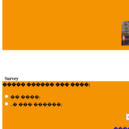
�
Survey
����� ������ ��� ����;
�� ����;
..� ��� ������;
���