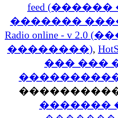
feed (�����
������� ���
Radio online - v 
��������)
,
HotS
��� ���
�����������
���������
������� 