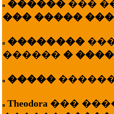
������
��� �
��� ����� ��
��������
��
������
� ����
�����
�����
Theodora
��� ��