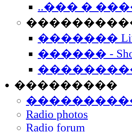
..��� � �
���������� -
������� Live
������ - Sho
��������
���������
���������
Radio photos
Radio forum