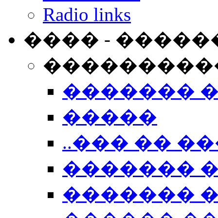
Radio links
���� - �����
���������
������� 
�����
..��� �� ��
������� 
������� �