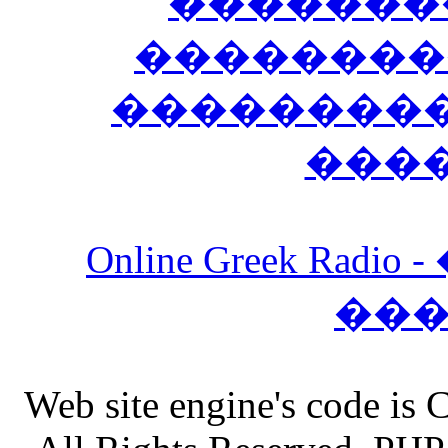
�������
��������
����������
���
Online Greek Ra
��
Web site engine's code is