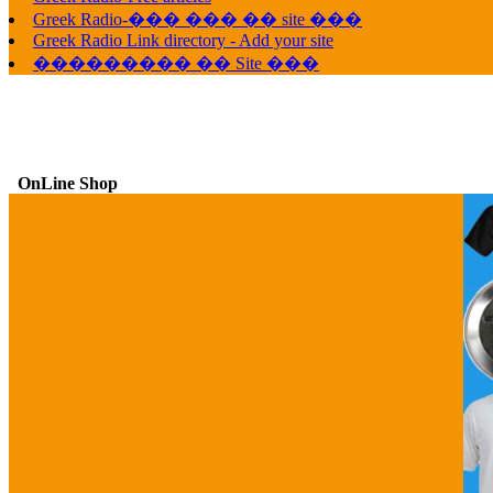
G
Greek Radio-��� ��� �� site ���
Greek Radio Link directory - Add your site
��������� �� Site ���
OnLine Shop
G