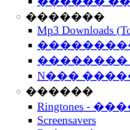
������ �
�������
Mp3 Downloads (To
�����������
�������� 
N��� �����
������
Ringtones - ��
Screensavers