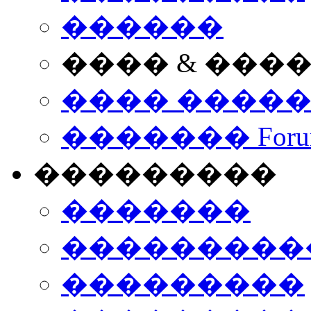
������
���� & ���
���� ����
������� Foru
���������
�������
����������
���������