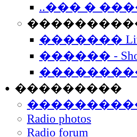
..��� � �
���������� -
������� Live
������ - Sho
��������
���������
���������
Radio photos
Radio forum