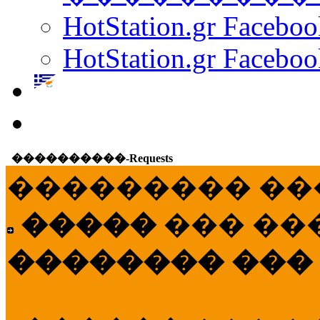
HotStation.gr Facebo
HotStation.gr Faceboo
����������-Requests
��������� ��
�����
��� ��
�������� ���