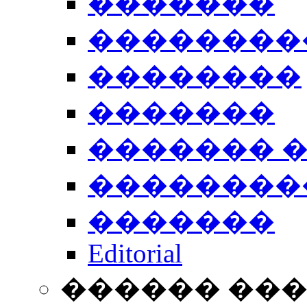
�������
��������
��������
�������
������� 
��������
�������
Editorial
������ ��