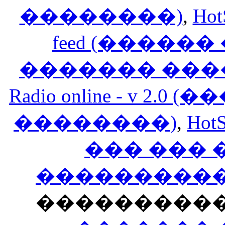
��������)
,
Hot
feed (�����
������� ���
Radio online - v 
��������)
,
HotS
��� ���
�����������
���������