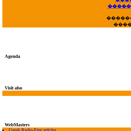
��
�����
�����
���
Agenda
Visit also
WebMasters
Greek Radio-Free articles