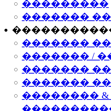
���������
������� �
����������
������� �
������� / �
������� �
������� ��� n
�������� &
���������