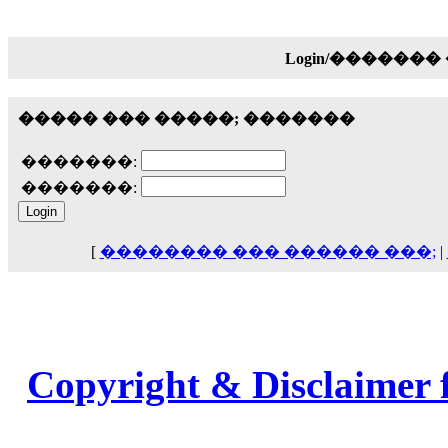
18:59
echo :
��� ��� �������! �� �� ���� �
Login/������
��� ��� ������ '������'...
17:14
LavantiS :
Echo, ���� �� ������� �� ��
����� ��� �����; �������
�������������� ��������!
����
������ �� �����.. "������" ��� �������
�������:
15:33
�������:
echo :
��������� ����, ��������� ��� 
����� ��������� �� �����������
������! ��� ������ �� �����...
[
�������� ��� ������ ���;
|
14:16
LavantiS :
������� ���� ���� ������;
18:01
Copyright & Disclaimer 