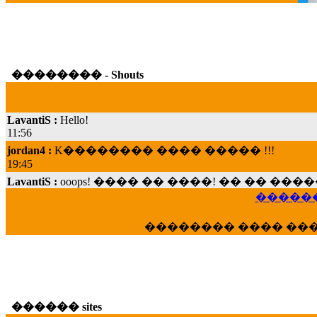
�������� - Shouts
LavantiS :
Hello!
11:56
jordan4 :
K�������� ���� ����� !!!
19:45
LavantiS :
ooops! ���� �� ����! �� �� �
���; ���� ��� ��� �������� ���� �
������
15:07
Dimitris_P :
���� ����� �������� ���� 
�������� ���� ��
21:20
LavantiS :
����� ���� ������� ��� ���
������� �����?" ..............���� �
�������...
16:40
������ sites
veronica :
E���� 2012 ��� ����� ��� ��