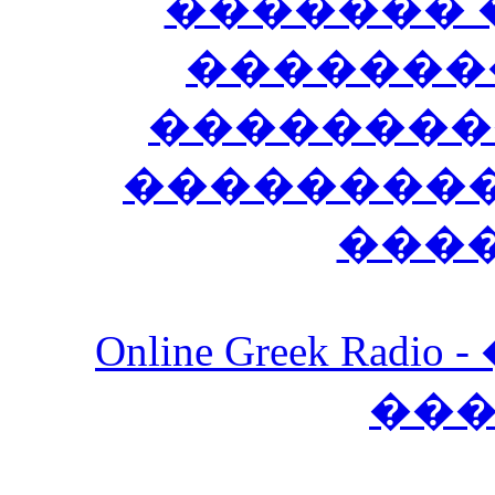
������� 
�������
��������
����������
���
Online Greek Ra
��