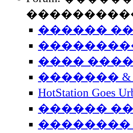
����������
������ �
��������
���� ���
������� &
HotStation Goe
������ �
�������� 