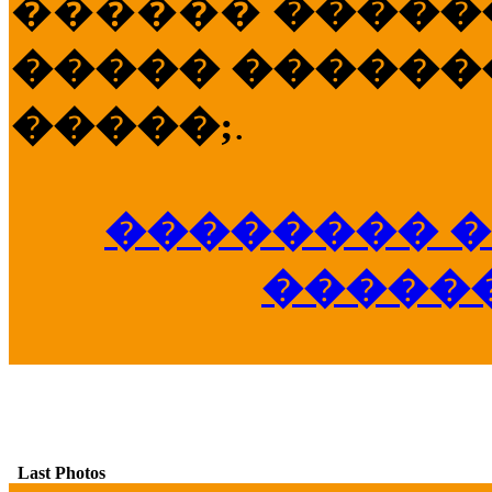
������
�����
����� �������
�����;
.
�������� �
�����
Last Photos