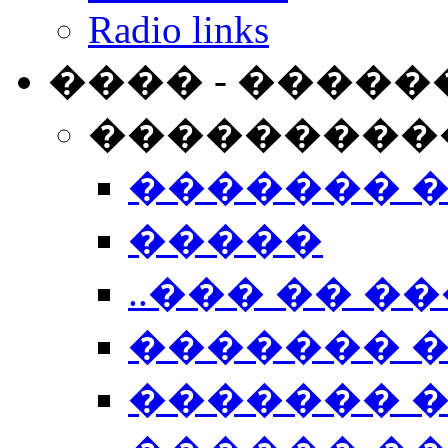
Radio links
���� - �����
���������
������� 
�����
..��� �� ��
������� 
������� �