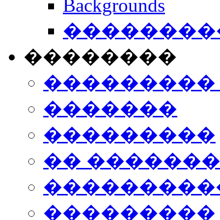
Backgrounds
���������
��������
���������
�������
���������
�� ������
���������
���������