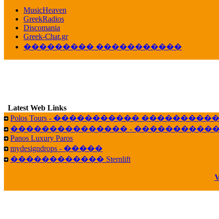
������� ��������� ���� ������ 
MusicHeaven
16:39
GreekRadios
Discomania
veronica :
[
URL
] ���� ���;
Greek-Chat.gr
10:19
��������� �����������
LavantiS :
���� ����� � ������� �����
16:11
veronica :
����� ��� 13 ������.. ��� ��
14:45
LavantiS :
�������� ��� ���� ��������!
B
15:18
Latest Web Links
Galatea :
Efharist&oacute;
Polos Tours - ����������� ��������
03:56
��������������� - �����������
LavantiS :
that's great news! ����� �� ������!
Panos Luxury Paros
14:35
mydesigndrops - �����
Galatea :
�� ����� ���� ������ ��� �������
������������ Sternlift
21:35
veronica :
Kalo 3hmero paidia se olous!
V
21:59
LavantiS :
�������� - ������ ������ , 4,
08:08
Dimitris_P :
fou fou 1 2