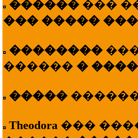
������
��� �
��� ����� ��
��������
��
������
� ����
�����
�����
Theodora
��� ��