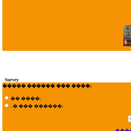
�
Survey
����� ������ ��� ����;
�� ����;
..� ��� ������;
���