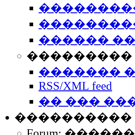
��������
��������
������ �
��������� 
������� 
RSS/XML feed
�� ��� ��
����������
Forum: �����