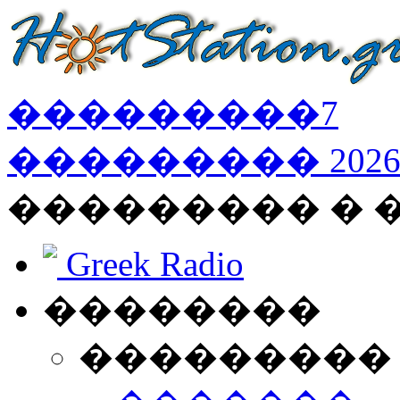
���������
7
���������
202
��������� � 
Greek Radio
��������
���������