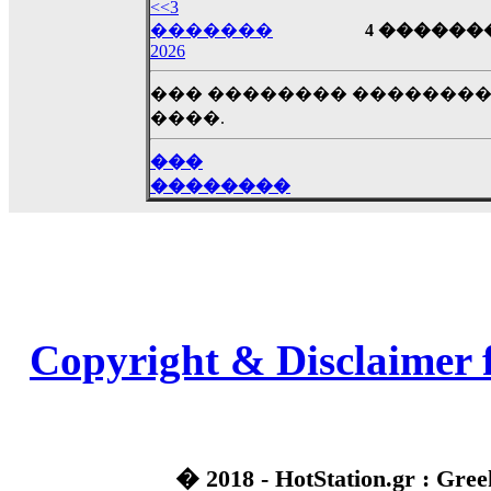
��� ��� ������ '������'...
<<3
17:14
�������
4 ������� 
2026
LavantiS :
Echo, ���� �� ������� �� ��
�������������� ��������!
����
��� �������� ��������
������ �� �����.. "������" ��� �������
����.
15:33
echo :
��������� ����, ��������� ��� 
���
����� ��������� �� �����������
��������
������! ��� ������ �� �����...
14:16
LavantiS :
������� ���� ���� ������;
18:01
Copyright & Disclaimer 
� 2018 - HotStation.gr : Gree