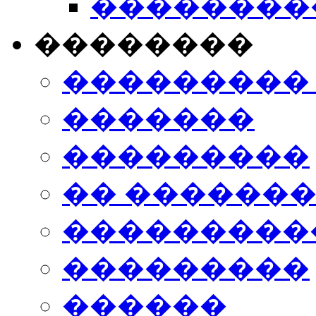
���������
��������
���������
�������
���������
�� ������
���������
���������
������