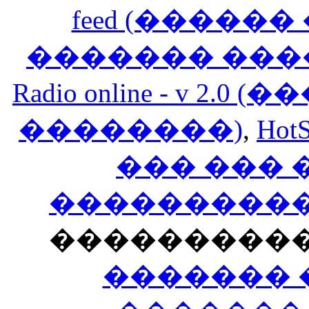
feed (�����
������� ���
Radio online - v 
��������)
,
HotS
��� ���
�����������
���������
������� 