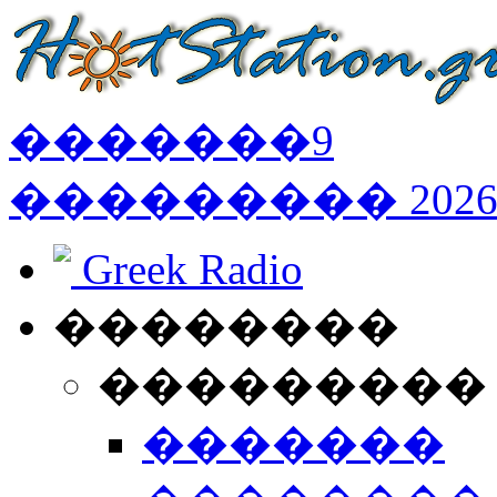
�������
9
���������
202
Greek Radio
��������
���������
�������