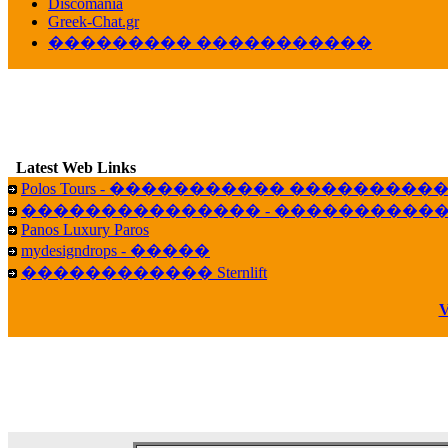
veronica :
[
URL
] ���� ���;
Discomania
10:19
Greek-Chat.gr
��������� �����������
LavantiS :
���� ����� � ������� �����
16:11
veronica :
����� ��� 13 ������.. ��� ��
14:45
LavantiS :
�������� ��� ���� ��������!
B
15:18
Latest Web Links
Galatea :
Efharist&oacute;
Polos Tours - ����������� ��������
03:56
��������������� - �����������
LavantiS :
that's great news! ����� �� ������!
Panos Luxury Paros
14:35
mydesigndrops - �����
Galatea :
�� ����� ���� ������ ��� �������
������������ Sternlift
21:35
veronica :
Kalo 3hmero paidia se olous!
V
21:59
LavantiS :
�������� - ������ ������ , 4,
08:08
Dimitris_P :
fou fou 1 2
18:59
echo :
��� ��� �������! �� �� ���� �