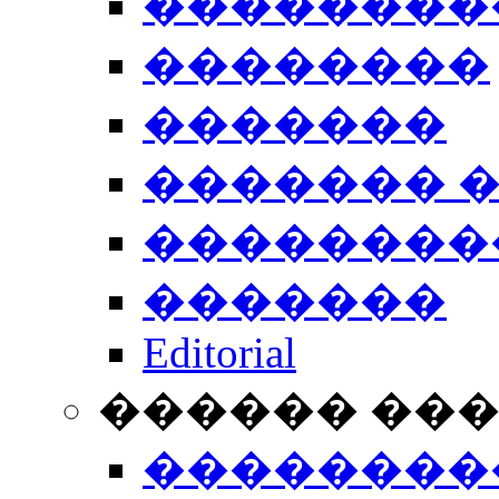
��������
��������
�������
������� 
��������
�������
Editorial
������ ��
��������