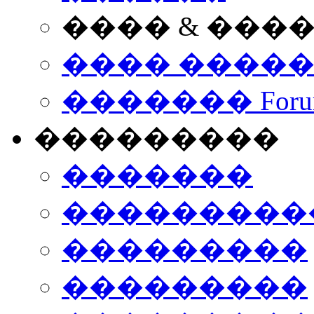
���� & ���
���� ����
������� Foru
���������
�������
����������
���������
���������