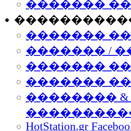
������� �
����������
������� �
������� / �
������� �
������� ��� n
�������� &
���������
HotStation.gr Facebo