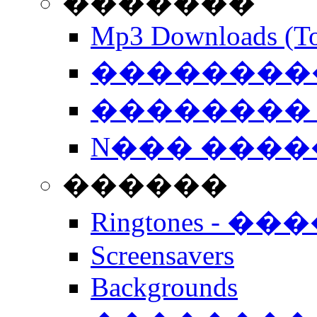
�������
Mp3 Downloads (To
�����������
�������� 
N��� �����
������
Ringtones - ��
Screensavers
Backgrounds