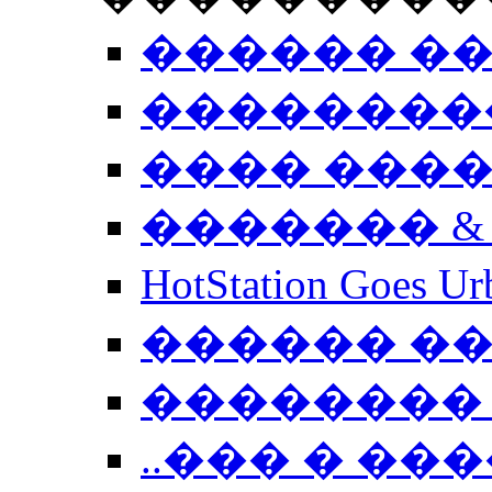
������ �
��������
���� ���
������� &
HotStation Goe
������ �
�������� 
..��� � �