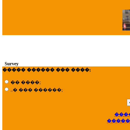
�
Survey
����� ������ ��� ����;
�� ����;
..� ��� ������;
���
��
�����