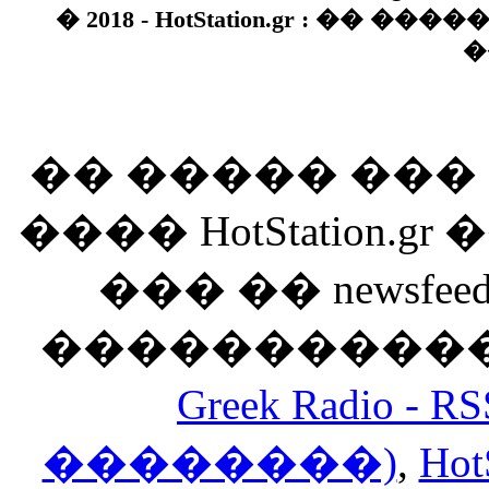
� 2018 - HotStation.gr : �� 
�
�� ����� ��
���� HotStation
��� �� newsfeed
������������
Greek Radio 
��������)
,
Hot