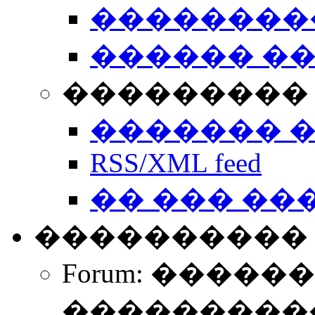
��������
������ �
��������� 
������� 
RSS/XML feed
�� ��� ��
����������
Forum: �����
����������