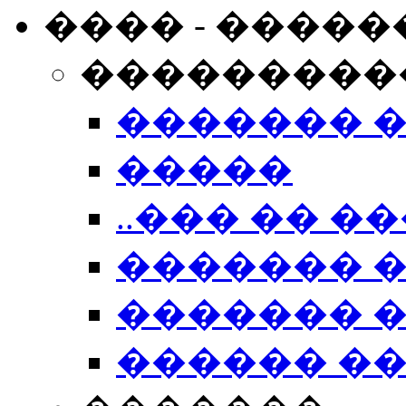
���� - �����
���������
������� 
�����
..��� �� ��
������� 
������� �
������ �