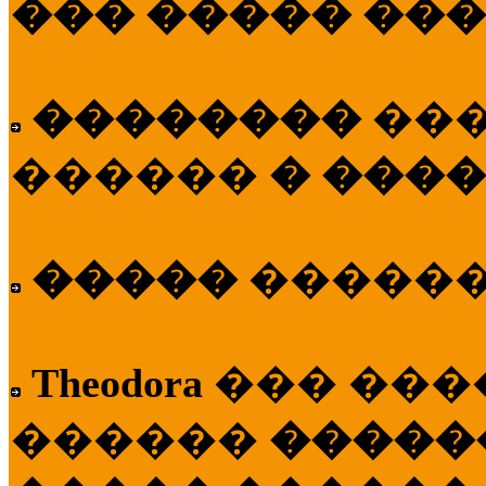
��� ����� ��
��������
��
������
� ����
�����
�����
Theodora
��� ��
������
�����