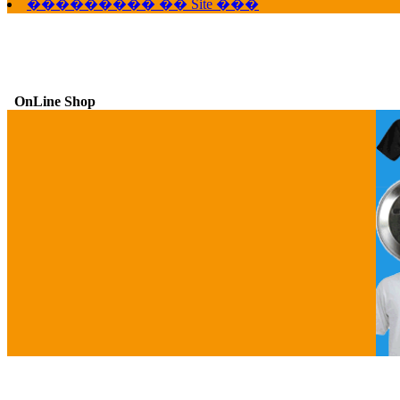
��������� �� Site ���
OnLine Shop
G