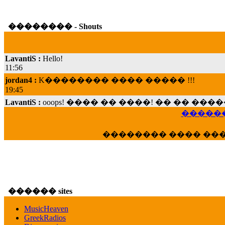
�������� - Shouts
LavantiS :
Hello!
11:56
jordan4 :
K�������� ���� ����� !!!
19:45
LavantiS :
ooops! ���� �� ����! �� �� �
���; ���� ��� ��� �������� ���� �
������
15:07
Dimitris_P :
���� ����� �������� ���� 
�������� ���� ��
21:20
LavantiS :
����� ���� ������� ��� ���
������� �����?" ..............���� �
�������...
16:40
������ sites
veronica :
E���� 2012 ��� ����� ��� ��
������� ��������� ���� ������ 
MusicHeaven
16:39
GreekRadios