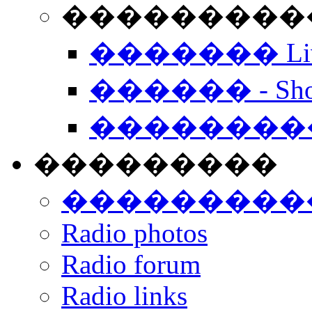
���������� -
������� Live
������ - Sho
��������
���������
���������
Radio photos
Radio forum
Radio links