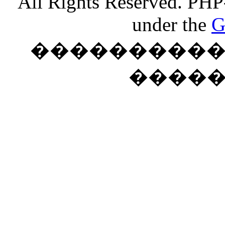
All Rights Reserved. PHP
under the
G
���������� �
����