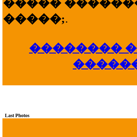
����� �������
�����;
.
�������� �
�����
Last Photos