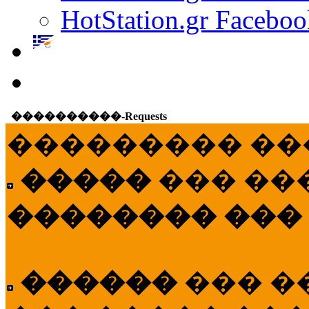
HotStation.gr Faceboo
����������-Requests
��������� ��
�����
��� ��
�������� ���
������
��� �