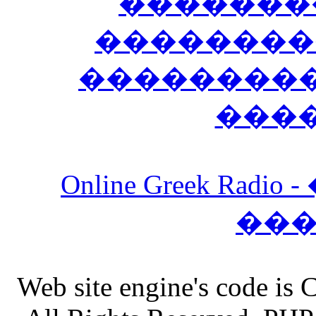
�������
��������
����������
���
Online Greek Ra
��
Web site engine's code is