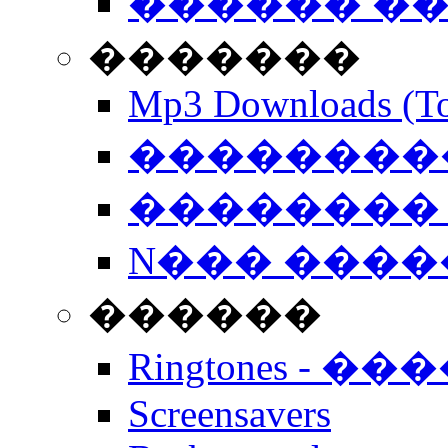
������ �
�������
Mp3 Downloads (To
�����������
�������� 
N��� �����
������
Ringtones - ��
Screensavers