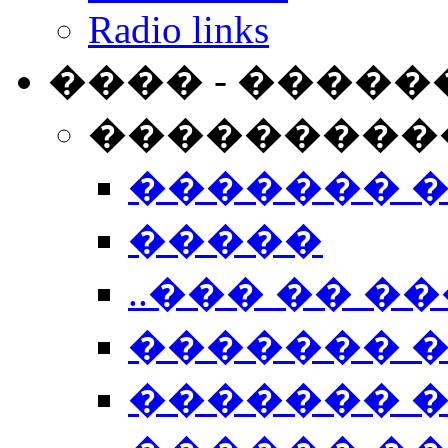
Radio links
���� - �����
���������
������� 
�����
..��� �� ��
������� 
������� �