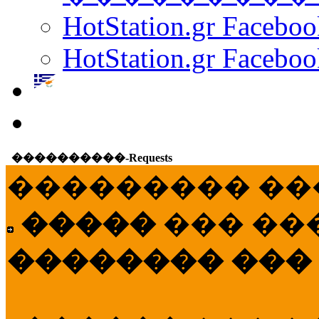
HotStation.gr Facebo
HotStation.gr Faceboo
����������-Requests
��������� ��
�����
��� ��
�������� ���