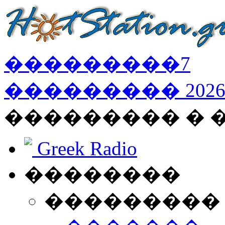
���������
7
���������
202
��������� � 
Greek Radio
��������
���������