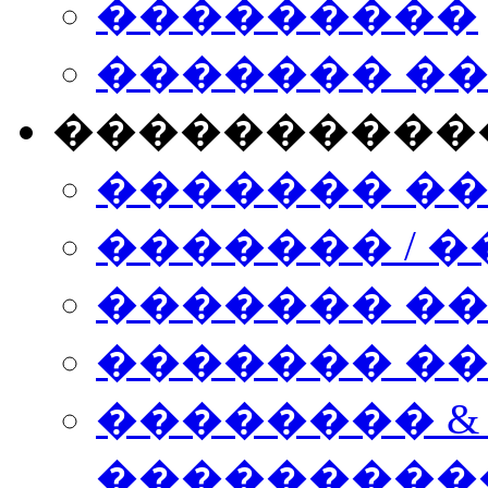
���������
������� �
����������
������� �
������� / �
������� �
������� ��� n
�������� &
���������