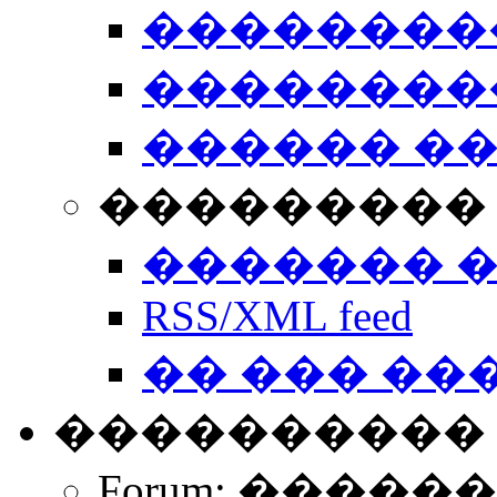
��������
��������
������ �
��������� 
������� 
RSS/XML feed
�� ��� ��
����������
Forum: �����