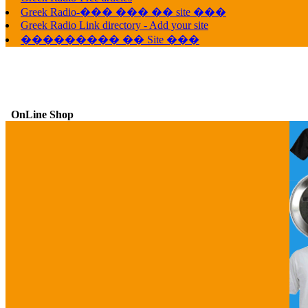
G
Greek Radio-��� ��� �� site ���
Greek Radio Link directory - Add your site
��������� �� Site ���
OnLine Shop
G