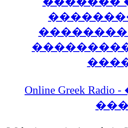
������� 
�������
��������
����������
���
Online Greek Ra
��