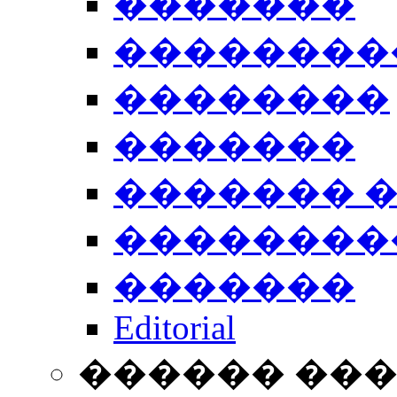
�������
��������
��������
�������
������� 
��������
�������
Editorial
������ ��