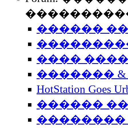
����������
������ �
��������
���� ���
������� &
HotStation Goe
������ �
�������� 