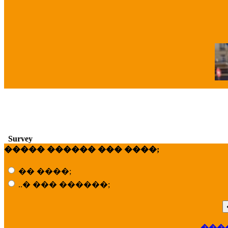
�
Survey
����� ������ ��� ����;
�� ����;
..� ��� ������;
���