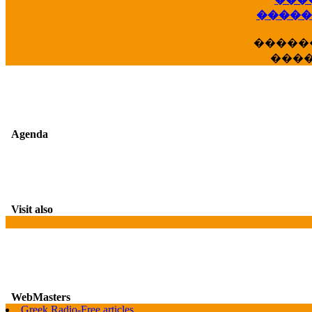
��
�����
�����
���
Agenda
Visit also
WebMasters
Greek Radio-Free articles