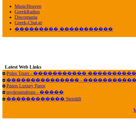
������� ��������� ���� ������ 
MusicHeaven
16:39
GreekRadios
veronica :
[
URL
] ���� ���;
Discomania
10:19
Greek-Chat.gr
��������� �����������
LavantiS :
���� ����� � ������� �����
16:11
veronica :
����� ��� 13 ������.. ��� ��
14:45
LavantiS :
�������� ��� ���� ��������!
B
15:18
Latest Web Links
Galatea :
Efharist&oacute;
Polos Tours - ����������� ��������
03:56
��������������� - �����������
LavantiS :
that's great news! ����� �� ������!
Panos Luxury Paros
14:35
mydesigndrops - �����
Galatea :
�� ����� ���� ������ ��� �������
������������ Sternlift
21:35
veronica :
Kalo 3hmero paidia se olous!
V
21:59
LavantiS :
�������� - ������ ������ , 4,
08:08
Dimitris_P :
fou fou 1 2