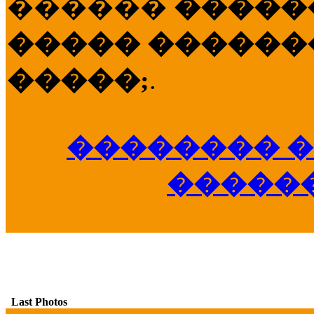
������
�����
����� �������
�����;
.
�������� �
�����
Last Photos