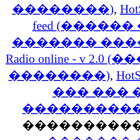
��������)
,
Hot
feed (�����
������� ���
Radio online - v 
��������)
,
HotS
��� ���
�����������
���������