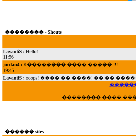
�������� - Shouts
LavantiS :
Hello!
11:56
jordan4 :
K�������� ���� ����� !!!
19:45
LavantiS :
ooops! ���� �� ����! �� �� �
���; ���� ��� ��� �������� ���� �
15:07
������
Dimitris_P :
���� ����� �������� ���� 
�������� ���� ��
21:20
LavantiS :
����� ���� ������� ��� ���
������� �����?" ..............���� �
�������...
16:40
������ sites
veronica :
E���� 2012 ��� ����� ��� ��