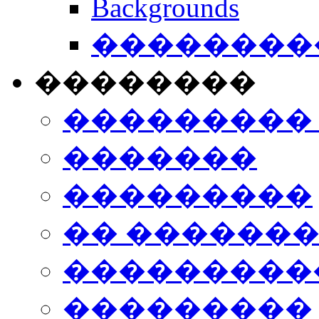
Backgrounds
���������
��������
���������
�������
���������
�� ������
���������
���������