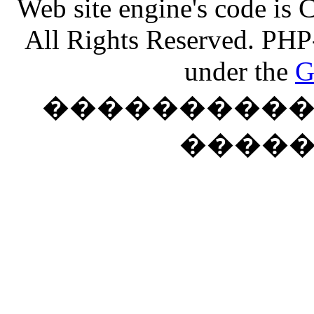
Web site engine's code is
All Rights Reserved. PHP
under the
G
���������� �
����