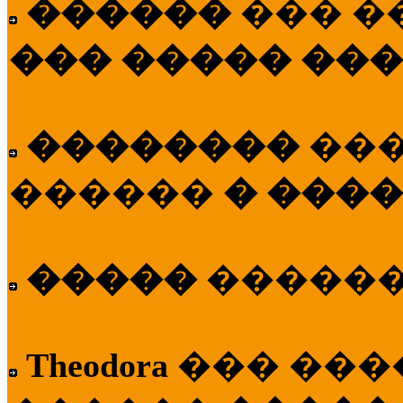
������
��� �
��� ����� ��
��������
��
������
� ����
�����
�����
Theodora
��� ��