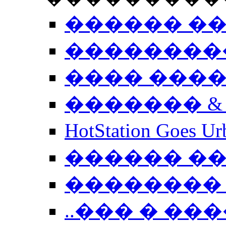
������ �
��������
���� ���
������� &
HotStation Goe
������ �
�������� 
..��� � �