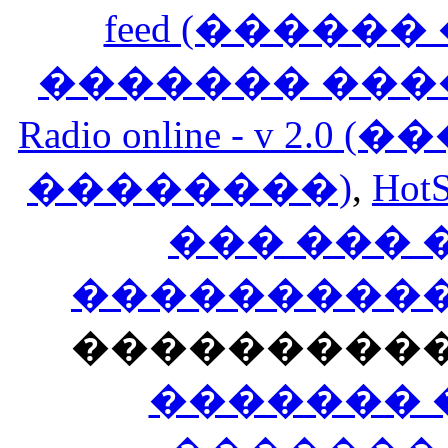
feed (�����
������� ���
Radio online - v 
��������)
,
HotS
��� ���
�����������
���������
������� 