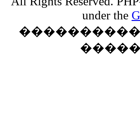
All Rights Reserved. PHP
under the
G
���������� �
����