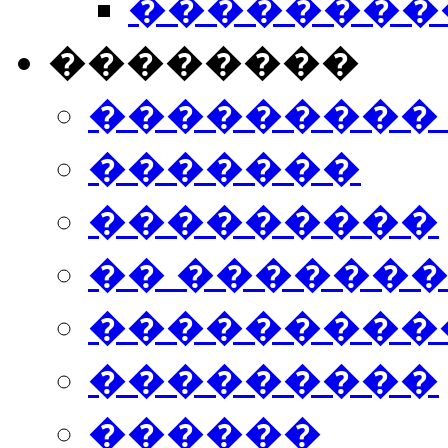
���������
��������
���������
�������
���������
�� ������
���������
���������
������