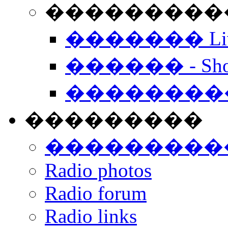
���������� -
������� Live
������ - Sho
��������
���������
���������
Radio photos
Radio forum
Radio links