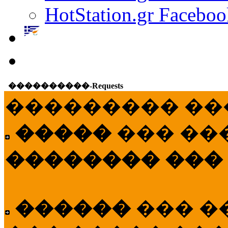
HotStation.gr Faceboo
����������-Requests
��������� ��
�����
��� ��
�������� ���
������
��� �