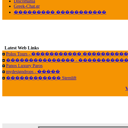
veronica :
[
URL
] ���� ���;
Discomania
10:19
Greek-Chat.gr
��������� �����������
LavantiS :
���� ����� � ������� �����
16:11
veronica :
����� ��� 13 ������.. ��� ��
14:45
LavantiS :
�������� ��� ���� ��������!
B
15:18
Latest Web Links
Galatea :
Efharist&oacute;
Polos Tours - ����������� ��������
03:56
��������������� - �����������
LavantiS :
that's great news! ����� �� ������!
Panos Luxury Paros
14:35
mydesigndrops - �����
Galatea :
�� ����� ���� ������ ��� �������
������������ Sternlift
21:35
veronica :
Kalo 3hmero paidia se olous!
V
21:59
LavantiS :
�������� - ������ ������ , 4,
08:08
Dimitris_P :
fou fou 1 2
18:59
echo :
��� ��� �������! �� �� ���� �