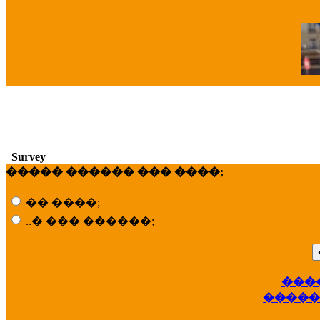
�
Survey
����� ������ ��� ����;
�� ����;
..� ��� ������;
���
��
�����