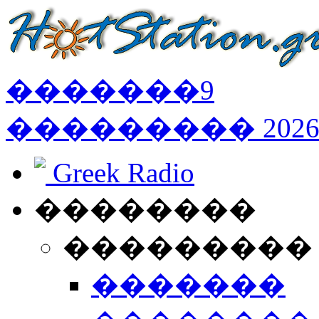
�������
9
���������
202
Greek Radio
��������
���������
�������