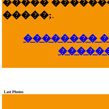
����� �������
�����;
.
�������� �
�����
Last Photos