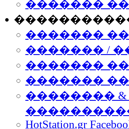
������� �
����������
������� �
������� / �
������� �
������� ��� n
�������� &
���������
HotStation.gr Facebo