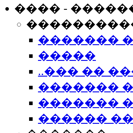
���� - �����
���������
������� 
�����
..��� �� ��
������� 
������� �
������ �