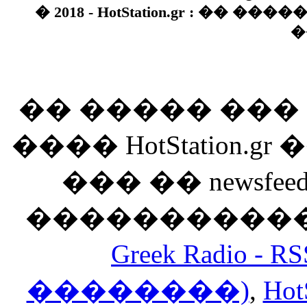
� 2018 - HotStation.gr : �� 
�
�� ����� ��
���� HotStation
��� �� newsfeed
������������
Greek Radio 
��������)
,
Hot