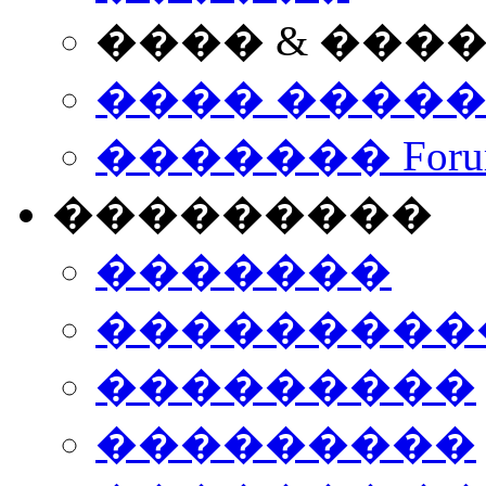
���� & ���
���� ����
������� Foru
���������
�������
����������
���������
���������