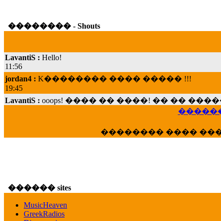
�������� - Shouts
LavantiS :
Hello!
11:56
jordan4 :
K�������� ���� ����� !!!
19:45
LavantiS :
ooops! ���� �� ����! �� �� �
���; ���� ��� ��� �������� ���� �
15:07
������
Dimitris_P :
���� ����� �������� ���� 
�������� ���� ��
21:20
LavantiS :
����� ���� ������� ��� ���
������� �����?" ..............���� �
�������...
16:40
������ sites
veronica :
E���� 2012 ��� ����� ��� ��
������� ��������� ���� ������ 
MusicHeaven
16:39
GreekRadios