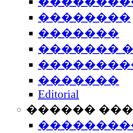
��������
��������
�������
������� 
��������
�������
Editorial
������ ��
��������