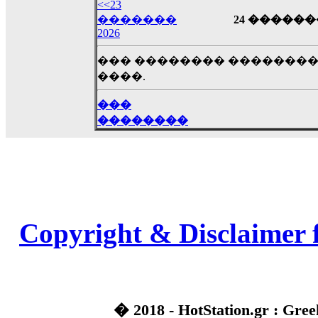
��� ��� ������ '������'...
<<23
17:14
�������
24 �������
2026
LavantiS :
Echo, ���� �� ������� �� ��
�������������� ��������!
����
��� �������� ��������
������ �� �����.. "������" ��� �������
����.
15:33
echo :
��������� ����, ��������� ��� 
���
����� ��������� �� �����������
��������
������! ��� ������ �� �����...
14:16
LavantiS :
������� ���� ���� ������;
18:01
Copyright & Disclaimer 
� 2018 - HotStation.gr : Gree