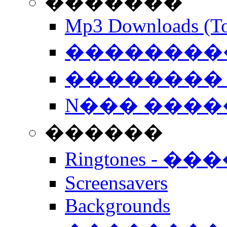
�������
Mp3 Downloads (To
�����������
�������� 
N��� �����
������
Ringtones - ��
Screensavers
Backgrounds