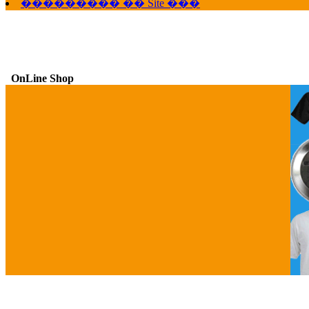
��������� �� Site ���
OnLine Shop
G