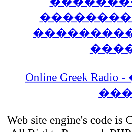
�������
��������
����������
���
Online Greek Ra
��
Web site engine's code is