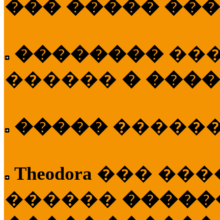
��� ����� ��
��������
��
������
� ����
�����
�����
Theodora
��� ��
������
�����