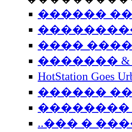
������ �
��������
���� ���
������� &
HotStation Goe
������ �
�������� 
..��� � �