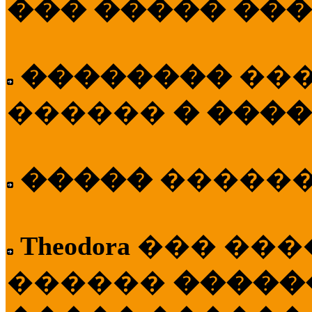
��� ����� ��
��������
��
������
� ����
�����
�����
Theodora
��� ��
������
�����