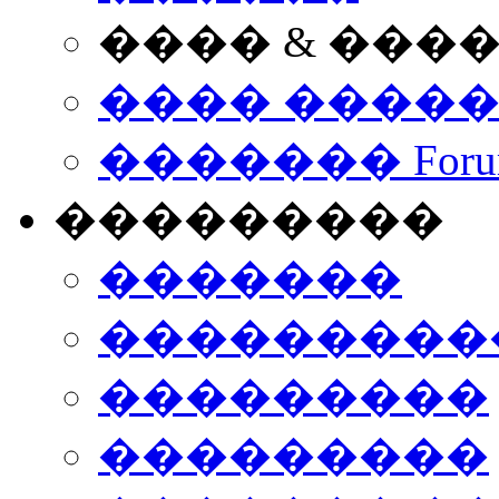
���� & ���
���� ����
������� Foru
���������
�������
����������
���������
���������