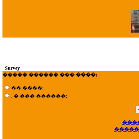
�
Survey
����� ������ ��� ����;
�� ����;
..� ��� ������;
���
��
�����