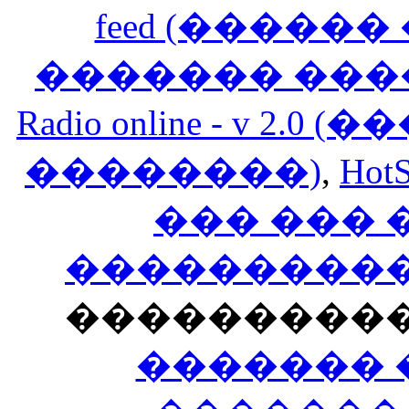
feed (�����
������� ���
Radio online - v 
��������)
,
HotS
��� ���
�����������
���������
������� 