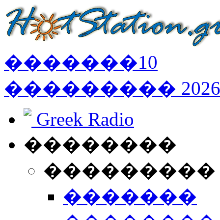
�������
10
���������
202
Greek Radio
��������
���������
�������