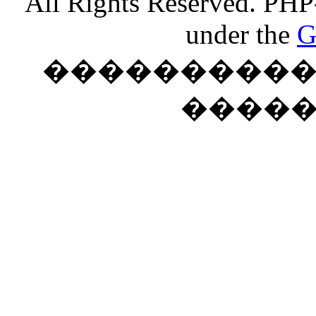
All Rights Reserved. PHP
under the
G
���������� �
����