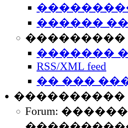
��������
������ �
��������� 
������� 
RSS/XML feed
�� ��� ��
����������
Forum: �����
����������