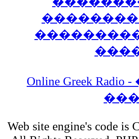
�������
��������
����������
���
Online Greek Ra
��
Web site engine's code is