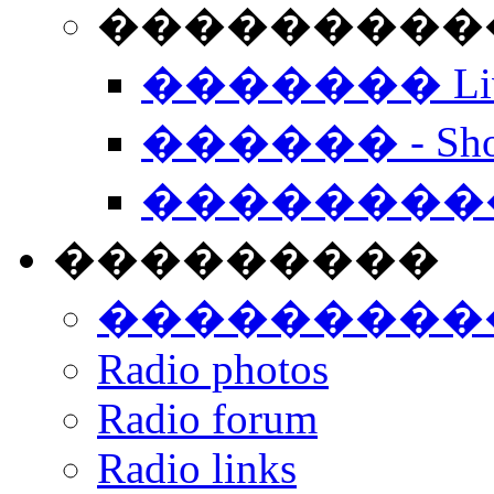
���������� -
������� Live
������ - Sho
��������
���������
���������
Radio photos
Radio forum
Radio links