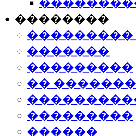
���������
��������
���������
�������
���������
�� ������
���������
���������
������