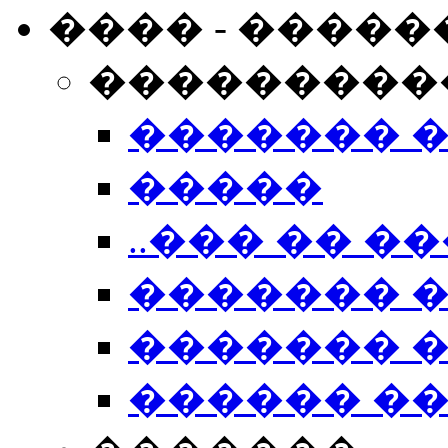
���� - �����
���������
������� 
�����
..��� �� ��
������� 
������� �
������ �