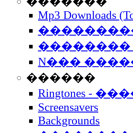
�������
Mp3 Downloads (To
�����������
�������� 
N��� �����
������
Ringtones - ��
Screensavers
Backgrounds