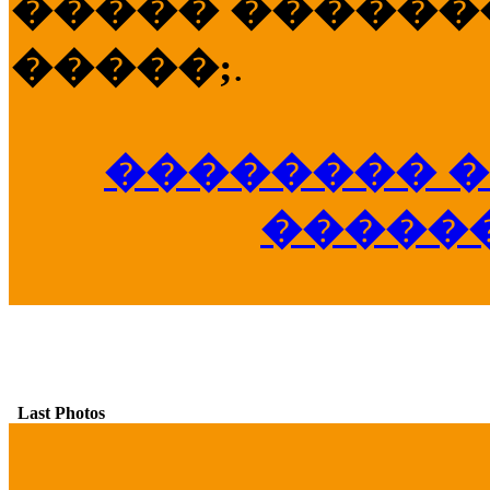
����� �������
�����;
.
�������� �
�����
Last Photos