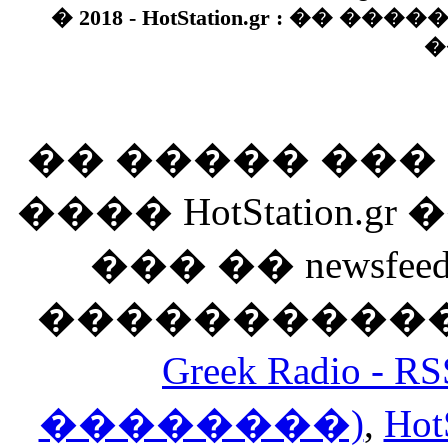
� 2018 - HotStation.gr : �� 
�
�� ����� ��
���� HotStation
��� �� newsfeed
������������
Greek Radio 
��������)
,
Hot