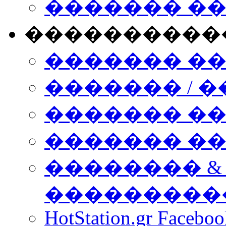
������� �
����������
������� �
������� / �
������� �
������� ��� n
�������� &
���������
HotStation.gr Facebo