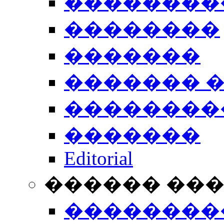
��������
��������
�������
������� 
��������
�������
Editorial
������ ��
��������