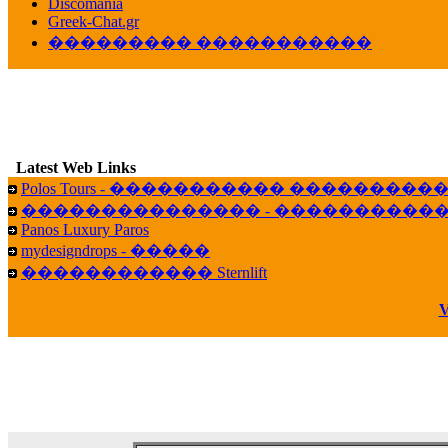
veronica :
[
URL
] ���� ���;
Discomania
10:19
Greek-Chat.gr
��������� �����������
LavantiS :
���� ����� � ������� �����
16:11
veronica :
����� ��� 13 ������.. ��� ��
14:45
LavantiS :
�������� ��� ���� ��������!
B
15:18
Latest Web Links
Galatea :
Efharist&oacute;
Polos Tours - ����������� ��������
03:56
��������������� - �����������
LavantiS :
that's great news! ����� �� ������!
Panos Luxury Paros
14:35
mydesigndrops - �����
Galatea :
�� ����� ���� ������ ��� �������
������������ Sternlift
21:35
veronica :
Kalo 3hmero paidia se olous!
V
21:59
LavantiS :
�������� - ������ ������ , 4,
08:08
Dimitris_P :
fou fou 1 2
18:59
echo :
��� ��� �������! �� �� ���� �