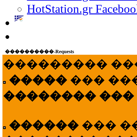
HotStation.gr Faceboo
����������-Requests
��������� ��
�����
��� ��
�������� ���
������
��� �