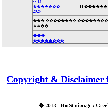
��� ��� ������ '������'...
<<13
17:14
�������
14 �������
2026
LavantiS :
Echo, ���� �� ������� �� ��
�������������� ��������!
����
��� �������� ��������
������ �� �����.. "������" ��� �������
����.
15:33
echo :
��������� ����, ��������� ��� 
���
����� ��������� �� �����������
��������
������! ��� ������ �� �����...
14:16
LavantiS :
������� ���� ���� ������;
18:01
Copyright & Disclaimer 
� 2018 - HotStation.gr : Gree