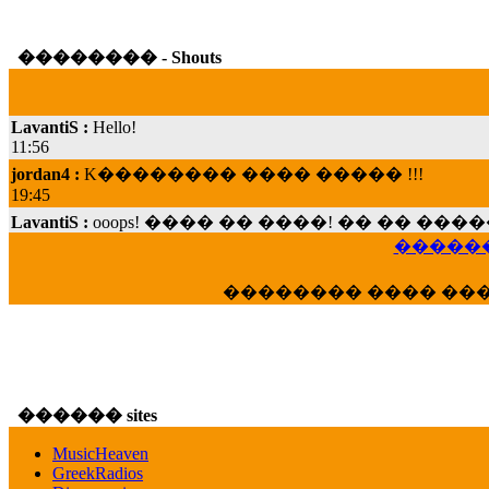
�������� - Shouts
LavantiS :
Hello!
11:56
jordan4 :
K�������� ���� ����� !!!
19:45
LavantiS :
ooops! ���� �� ����! �� �� �
���; ���� ��� ��� �������� ���� �
������
15:07
Dimitris_P :
���� ����� �������� ���� 
�������� ���� ��
21:20
LavantiS :
����� ���� ������� ��� ���
������� �����?" ..............���� �
�������...
16:40
������ sites
veronica :
E���� 2012 ��� ����� ��� ��
������� ��������� ���� ������ 
MusicHeaven
16:39
GreekRadios