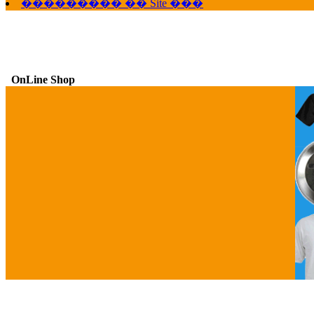
��������� �� Site ���
OnLine Shop
G