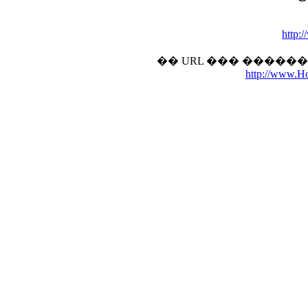
http:
�� URL ��� �����
http://www.Hot