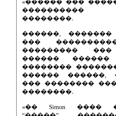
«������ ��� ����� 
���������� 
��������.
������, �������
��� ���������
��������� ���
������ ������ 
�������� �������
������ ������, 
��� �������� ��
��������.
«�� Simon ���� 
“�����” �����