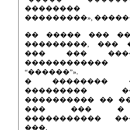
�������� �
���������», �����
�� ����� ��� ��
���������, ��� 
��� ��� ���
������������
“������”».
� �������� 
��������� 
���������� �� �
��� ��� � 
����������� �
���.