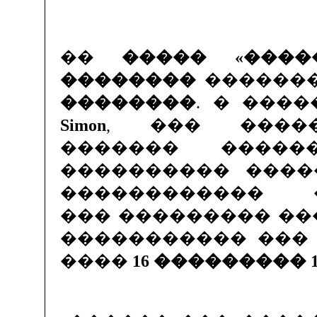
��
����� «����
��������
������
��������
. � ���
Simon
, ��� ����
������� �����
���������� ����
������������ 
��� ��������� ��
����������� ���
����
16 ��������� 1