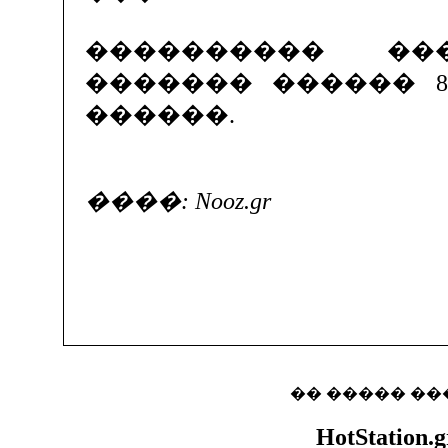
���������� ����
������� ������ 8
������.
����: Nooz.gr
�� ����� ��
HotStation.g