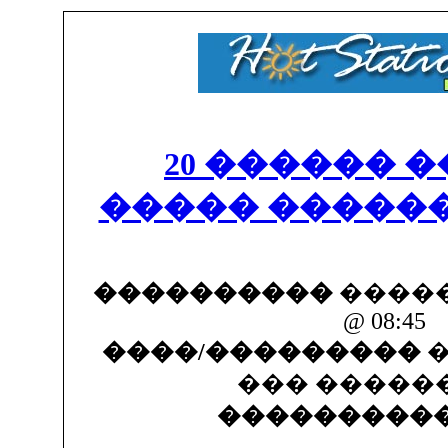
20 ������ 
����� ������
����������
������
@ 08:45
����/���������
�
��� �����
���������